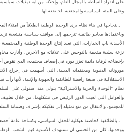
على انفراد السلطة بالمجال العام، وإخلائه من أية تمثيلات سياسية
وعلى البيئة السياسية والمجتعية الخاضعة لها.
ـ بنجاحها في بناء نظام يرى الوحدة الوطنية انطلاقاً من امتلاء الم
وباعتمادها معايير طائفية تترجمها إلى مواقف سياسية متشعبة تزيدها
الأسدية باب الخيارات، التي تعيد إنتاج الوحدة الوطنية والمجتمع
نزعة سلبية مفعمة بالتوجس على علاقاته مع الآخرين، وأثارت مخاوف
بإخضاعه لرقابة دائمة تعزز دوره في إضعاف مجتمعه، الذي تقوض أجهز
موروثاته الدنيوية ومعتقداته الدينية، التي أسهمت في إخراج ال
الاستقلالية في صيغة رافضة للطائفية والجهوية والإثنية، لأنها رأت ف
والعوامل التي لعبت الدور الرئيس في تشكلهما، من خلال تطييف الدو
للمجتمع، والانتقال من منع تمثيله إلى تفكيكه بإشراف وضمانة السل
ـ بالطائفية كحاضنة هيكلية للحقل السياسي، وكساحة عامة أخضعت
ووحدتها، كان من الحتمي ان تستهدف الأسدية قيم الشعب الوطنية