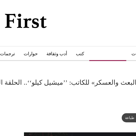
ات
أبحاث ودراسات
كتب
أدب وثقافة
حوارات
ترجمات
لبعث والعسكر» للكاتب: ’’ميشيل كيلو‘‘.. الحلقة 
طباعة