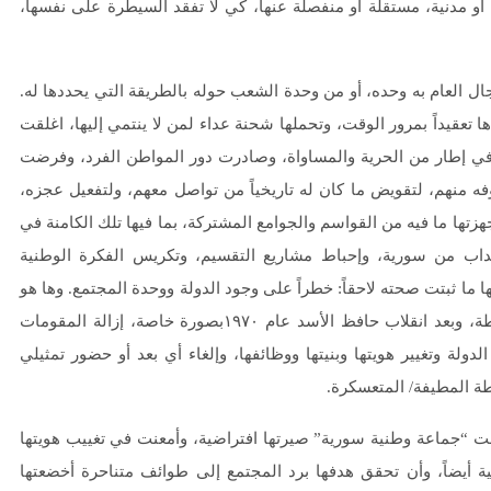
 أو مدنية، مستقلة أو منفصلة عنها، كي لا تفقد السيطرة على نفسها،
جال العام به وحده، أو من وحدة الشعب حوله بالطريقة التي يحددها له.
 تعقيداً بمرور الوقت، وتحملها شحنة عداء لمن لا ينتمي إليها، اغلقت
ية في إطار من الحرية والمساواة، وصادرت دور المواطن الفرد، وفرضت
ه منهم، لتقويض ما كان له تاريخياً من تواصل معهم، ولتفعيل عجزه،
تها ما فيه من القواسم والجوامع المشتركة، بما فيها تلك الكامنة في
انتداب من سورية، وإحباط مشاريع التقسيم، وتكريس الفكرة الوطنية
يها ما ثبتت صحته لاحقاً: خطراً على وجود الدولة ووحدة المجتمع. وها هو
نظام “الوحدة والحرية والاشتراكية” يتولى منذ استولى على السلطة، وبعد انقلاب حافظ الأسد عام ١٩٧٠بصورة خاصة، إزالة المقومات
لة وتغيير هويتها وبنيتها ووظائفها، وإلغاء أي بعد أو حضور تمثيلي
طة المطيفة/ المتعسكرة.
 “جماعة وطنية سورية” صيرتها افتراضية، وأمعنت في تغييب هويتها
 أيضاً، وأن تحقق هدفها برد المجتمع إلى طوائف متناحرة أخضعتها