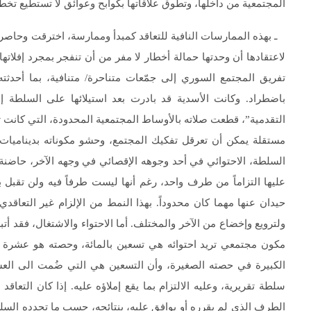
المجتمعية من داخلها، وتطوق علاقاتها بكوابح وعوائق لا تستطيع تخطي
ـ بهذه الممارسات النافية للتعاقد كمبدأ وممارسة، اخترقت وحاصرت
لاعتقادها أن وحدتها حمالة أخطار لا مفر من أن تنفجر بمجرد إفلاتها 
تفريق المجتمع السوري إلى جمّعات متناحرة/ متنافية، بما أحدثته 
باضطراد. وكانت الأسدية قد بادرت بعد استيلائها على السلطة إل
التقدمية”، قطعت صلاته بالأوساط المجتمعية المحدودة، التي كانت تش
مستقلة يمكن أن تعرقل تفكيك المجتمع، وحشو مكوناته بديناميات 
السلطة، الاحتوائي في أحد وجوهه الإقصائي في وجهه الآخر، حاضنة ا
عليها التزاماً من طرف واحد، رغم أنها ليست طرفاً فيه ولن تقبل به،
حيدان عنها مهما كان محدوداً. بهذا النمط من الإلزام غير التعاقدي
ولترويع وإخضاع من الآخر والمختلف. أما الاحتواء والاشتغال، فقد أتب
مكون مجتمعي تريد احتوائه هي تسعين بالمائة، وحصته هو عشرة بال
الكبيرة في حصته الصغيرة، وأن التسعين هي التي ضُمت الى العش
سلطة تقريرية، وعليه الالتزام بما يقع إملاؤه عليه. إذا كان التع
الطرف الذي لم يقرره أو يوافق عليه، بنتائجه، حسب ما تحدده السلطة