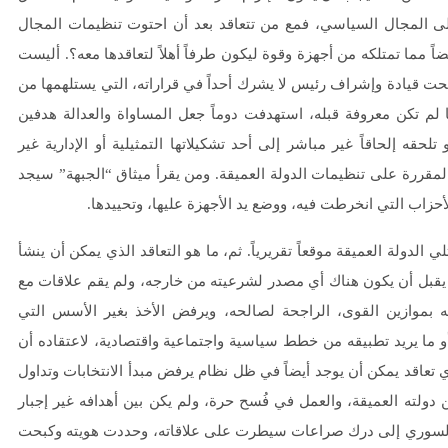
 على المجال السياسي، فمع من تتعاقد بعد أن احتوت تنظيمات المجال
ً مما تمتلكه من أجهزة وقوة ليكون طرفاً أهلاً لتعاقدها معه؟. أليست
حت قيادة وإشراف رئيس لا يشرك أحداً في قراراته، التي يستلهمها من
ا لم تكن معروفة قبله، استهدفت دوماً جعل المساواة والعدالة هدفين
حقه إلحاقاً غير مباشر إلى أحد تشكيلاتها التمثيلية أو الإدارية غير
لمقررة على تنظيمات الدولة العميقة. ومن يقرأ ميثاق “الجبهة” سيجد
أحزاب التي انخرطت فيه، ووضع يد الأجهزة عليها، وتحييدها.
لدولة العميقة موقعاً تقريرياً. ثم، ما هو التعاقد الذي يمكن أن ينشأ
 يقبل أن يكون هناك أي مصدر لشرعيته من خارجه، ولم يقم علاقات مع
ه بموازين القوى، الراجحة لصالحه، ويرفض الأخذ بغير الأسس التي
و ما يريد تطبيقه من خطط سياسية واجتماعية واقتصادية، لاعتقاده أن
ي تعاقد يمكن أن يوجد أيضاً في ظل نظام يرفض مبدأ الانتخابات وتداول
ولته العميقة، والعمل في فُسح حرة، ولم يكن بين أهدافه غير إجبار
 السوري إلى درك صراعات سيطرت على علاقاته، وحددت هويته وكبحت