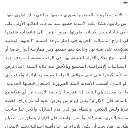
ها .
 الأسدية تكوينات المجتمع السوري جميعها، بما في ذلك العلوي منها،
من رقابتها. هكذا، بنَت الأسدية خطتها منذ ساعات انقلابها الأولى على
من تباينات بين كياناته، طورتها بمرور الزمن إلى تناقضات فاقمتها
ى إدراج التمثيلات الحزبية في إطار موحد اسمته “الجبهة الوطنية
كيلاته على صلة بها، وحالت بينها جميعها وبين ممارسة أدوار خاصة أو
أمنية تتيح تحكم الدولة العميقة بها. في الوقت نفسه، استهدف جهد
لسياسات الافتراضية: المجتمع وبالأخص منه فئاته البينية، التي فرض
 لأنه يُكرهها على تبني مواقف الدولة العميقة وخياراتها، ويُعاقب أي
 أو الندي، أسست الأسدية البيئة الضرورية لاشتغال قبضتها الحديدية،
عا آلية محددة هي التالية: إذا افترضنا أن حصة الأسدية من أي علاقة مع
مائة، فإن “الإلزام” يعني إيهام من يفرض عليه أنه تم إدراج الحصة
رة وليس العكس، والنظام هو الذي قدم التنازل، والآخر غدا صاحب
اقد مستحيلاً دون مشتركات وأسس جامعة، فإن الإلزام ينطلق من انصياع
. من هنا، يجب أن يكون للإلزام قدرات وأقنية احتوائية تحتم الالتحاق