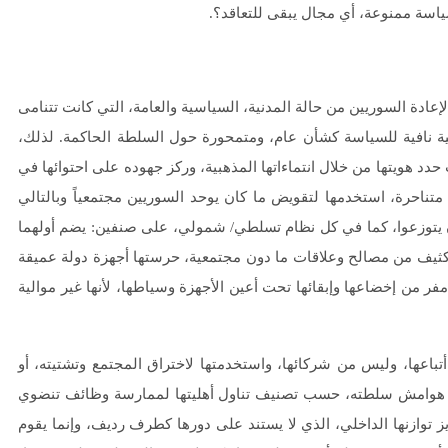
سياسة ممنوعة، أي مجال يبقى للتعاقد؟.
ادة السوريين من حالة المدنية، السياسية والعامة، التي كانت تتنامى
ية نافية للسياسة كشأن عام، ومتمحورة حول السلطة الحاكمة. لذلك،
د هويتها من خلال انتماءاتها المذهبية، وركز جهوده على احتوائها في
ناحرة، استخدمها لتقويض ما كان يوحد السوريين مجتمعياً وبالتالي
 أن يتوزعوا، كما في كل نظام تسلطي/ شمولي، على صنفين: يضم أولهما
كثيف من مصالح وعلاقات ما دون مجتمعية، حرستها أجهزة دولة عميقة
 مفر من إخضاعها وإبقائها تحت أعين الأجهزة وسياطها، لأنها غير موالية
تباعها، وليس من شركائها، واستخدمتها لاختراق المجتمع وتشتيته، أو
إلى هوامش سلطته، حسب تصنيف تناول أهليتها لممارسة وظائف تنضوي
ز توازنها الداخلي، الذي لا يستند على دورها كطرف رديف، وإنما يقوم