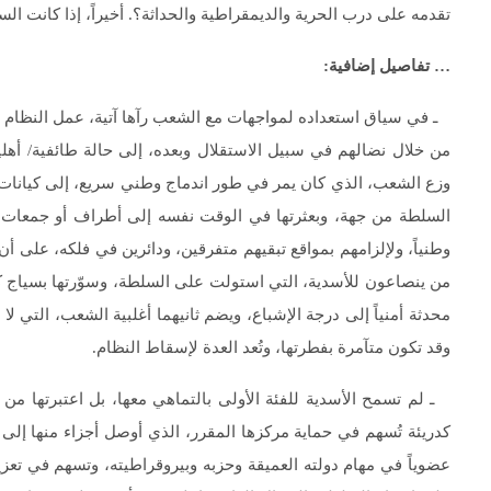
تقدمه على درب الحرية والديمقراطية والحداثة؟. أخيراً، إذا كانت ال
… تفاصيل إضافية
:
ـ في سياق استعداده لمواجهات مع الشعب رآها آتية، عمل النظام لإع
من خلال نضالهم في سبيل الاستقلال وبعده، إلى حالة طائفية/ أهل
وزع الشعب، الذي كان يمر في طور اندماج وطني سريع، إلى كيانات حد
السلطة من جهة، وبعثرتها في الوقت نفسه إلى أطراف أو جمعات مت
وطنياً، ولإلزامهم بمواقع تبقيهم متفرقين، ودائرين في فلكه، على
من ينصاعون للأسدية، التي استولت على السلطة، وسوّرتها بسياج 
محدثة أمنياً إلى درجة الإشباع، ويضم ثانيهما أغلبية الشعب، التي لا
وقد تكون متآمرة بفطرتها، وتُعد العدة لإسقاط النظام.
ـ لم تسمح الأسدية للفئة الأولى بالتماهي معها، بل اعتبرتها من أ
كدريئة تُسهم في حماية مركزها المقرر، الذي أوصل أجزاء منها 
عضوياً في مهام دولته العميقة وحزبه وبيروقراطيته، وتسهم في تعزي