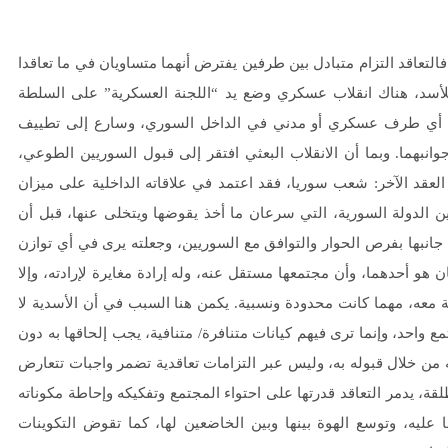
لتعاقد التزام متبادل بين طرفين يفترض أنهما متساويان في ما تعاقدا
ة للأسد، هناك انقلاب عسكري وضع يد “اللجنة العسكرية” على السلطة
د مع أي طرف عسكري أو مدني في الداخل السوري، وسارع إلى تطييف
انبهما. وبما أن الانقلاب البعثي افتقر إلى قبول السوريين الطوعي،
عقد الآخر: شعب سوريا، فقد اعتمد في علاقاته الداخلية على ميزان
ن الدولة السورية، التي سرعان ما أخذ يقوضها ويتخلى عنها، قبل أن
انبها بفرص الحوار والتوافق مع السوريين، وجعلته يرى في أي توازن
 هو أحدهما، وأن مجتمعها مستقل عنه، وله إرادة مغايرة لإرادته، وإلا
ة معه، مهما كانت محدودة ونسبية. يكمن هنا السبب في أن الأسدية لا
د، وإنما ترى فيهم كيانات متنافرة/ متنافية، يجب إلحاقها به دون
 من خلال قبوله به، وليس عبر التزامات تعاقدية تضمر واجبات تتعارض
ة، يدمر التعاقد قدرتها على احتواء المجتمع وتفكيكه وإحاطة مكوناته
عليه، وتوسع الهوة بينها وبين الخاضعين لها، كما تقوض التكوينات