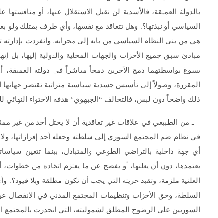
بالدولة العميقة، فالأسدية لن تقبل الاستقلال عنها، أو منافستها
السياسي أو نبذتها؟. وهل تتعاقد مع نفسها، وأي طرف يمتلك ولو بعضا
هي من بنى النظام السياسي من بابه إلى محرابه، وانفردت بإدارته ت
مبادئ سبق جميع الأحزاب والجهات المحلية والدولية إليها، بل إنه
يسوغ بواسطتهما دمج الآخرين دمجاً مباشراً في دولته العميقة، أو تل
المقررة، وصولاً إلى تأسيس جسدية سياسية متراتبة تقتصر جهاتها ا
ذلك واضحاً دون لبس، فالتحالف “الجبهوي” هدفه الاحتواء النهائي لل
ـ من الطبيعي في علاقات غير تعاقدية أن لا يحتل أحد من غير ممثلي ا
في نظام ضم المجتمع السوري إلى سلطته وجعله أحد إفرازاتها، ولا
أي جهة داخلية بالتراضي الطوعي والمتبادل، بينما تتعين سياسات
يعتمدها، دون أن يعلنها، أو يفصح عن ما يعتزم اتخاذه من خطوات، أ
العلنية ملزمة، وتقيد حريته التي يجب أن تكون مطلقة وبلا قيود؟. وأ
السلطة، وحق الأحزاب وتنظيمات المجتمع المدني في الانفصال عن د
السوريين على الرضوخ المطلق لشموليته، التي انحدرت بالمجتمع