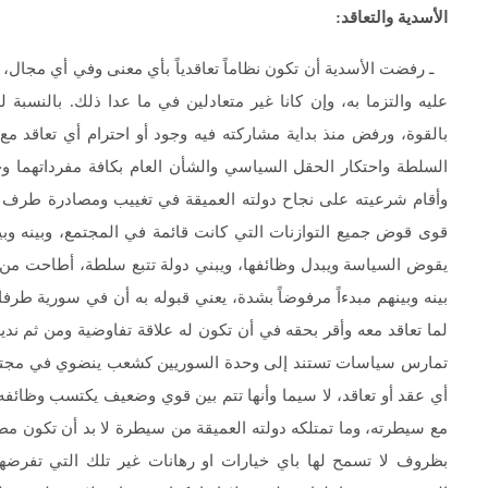
الأسدية والتعاقد
:
ـ رفضت الأسدية أن تكون نظاماً تعاقدياً بأي معنى وفي أي مجال، فا
عليه والتزما به، وإن كانا غير متعادلين في ما عدا ذلك. بالنسب
بالقوة، ورفض منذ بداية مشاركته فيه وجود أو احترام أي تعاق
السلطة واحتكار الحقل السياسي والشأن العام بكافة مفرداتهما وجو
وأقام شرعيته على نجاح دولته العميقة في تغييب ومصادرة طرف ال
قوى قوض جميع التوازنات التي كانت قائمة في المجتمع، وبينه وبي
يقوض السياسة ويبدل وظائفها، ويبني دولة تتبع سلطة، أطاحت من ج
بينه وبينهم مبدءاً مرفوضاً بشدة، يعني قبوله به أن في سورية طرفان
لما تعاقد معه وأقر بحقه في أن تكون له علاقة تفاوضية ومن ثم ندي
تمارس سياسات تستند إلى وحدة السوريين كشعب ينضوي في مجتمع واح
أي عقد أو تعاقد، لا سيما وأنها تتم بين قوي وضعيف يكتسب وظائفه
مع سيطرته، وما تمتلكه دولته العميقة من سيطرة لا بد أن تكون مطلق
بظروف لا تسمح لها باي خيارات او رهانات غير تلك التي تفرضها 