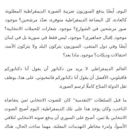
اليوم، أيضًا يدفع السوريون ضريبة الصورة الديمقراطية المطلوبة.
كالعادة، كل البضاعة الديمقراطية متوفرة، تعدّد مرشحين؟ موجود.
صور مرشحين في الشوارع؟ موجود. شعارات للحملات الانتخابية؟
موجود. إقبال جماهيري؟ موجود، ليس فقط في سورية بل في لبنان
أيضًا وفي دول المنفى، السوريون يتركون البلد ولا يتركون الأسد.
احتفالات ودبكات؟ موجود. ماذا بعد؟
العالم الديمقراطي لا يريد من دكتاتور أن يقول أنا دكتاتوركم
فاقبلوني، الأفضل أن يقول أنا دكتاتوركم فانتخبوني. على هذا، يوظف
ثقل الدولة المتاح كاملًا لرسم الصورة.
ما قبل السلطات “التقدمية” كان للصوت الانتخابي ثمن يتقاضاه
الناخب، وكان يؤخذ هذا على تلك الديمقراطية، اليوم أصبح الصوت
الانتخابي بلا ثمن، أصبح على السوري أن يدفع صوته الانتخابي لتلافي
الأسوأ، ولدرء مخاطر التهديدات المعلنة. مهما ساءت الحال، هناك