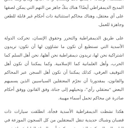
المديح الديمقراطي أيضًا؟ هناك بنكٌ جاهز من التهم التي يمكن لصقها
على أي معتقل، وهناك محاكم استثنائية ذات أحكام غير قابلة للطعن
وجاهزة للعمل.
على طريق الديمقراطية والتحرر وحقوق الإنسان، تحركت الدولة
الأسدية التي تستطيع أن تكون ما تشاؤون لها أن تكون: تريدون
اشتراكية نحن لها، تريدون ديمقراطية نحن أهلها، نحن أهل السلم كما
الحرب، وأهل العلمانية كما الإسلامية. وكما يمكننا أن نكون أهل
التوقيف العرفي، كذلك يمكننا أن نكون أهل السجن عبر المحاكم
والقانون، بمقدورنا أن نجرّم المعتقلين السياسيين الذين يسميهم
البعض “معتقلي رأي”، ونحيلهم إلى جناة، وفق القانون ووفق أحكام
صادرة عن محاكم تحمل أسماء مهيبة.
هكذا نشطت الديمقراطية الأسدية فجأة، انطلقت سيارات ذات
قضبان وشباك حديدية تنقل المعتقلين من كل السجون الموزعة في