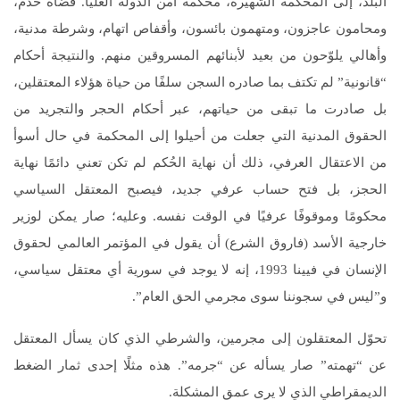
البلد، إلى المحكمة الشهيرة، محكمة أمن الدولة العليا. قضاة خدم،
ومحامون عاجزون، ومتهمون بائسون، وأقفاص اتهام، وشرطة مدنية،
وأهالي يلوّحون من بعيد لأبنائهم المسروقين منهم. والنتيجة أحكام
“قانونية” لم تكتف بما صادره السجن سلفًا من حياة هؤلاء المعتقلين،
بل صادرت ما تبقى من حياتهم، عبر أحكام الحجر والتجريد من
الحقوق المدنية التي جعلت من أحيلوا إلى المحكمة في حال أسوأ
من الاعتقال العرفي، ذلك أن نهاية الحُكم لم تكن تعني دائمًا نهاية
الحجز، بل فتح حساب عرفي جديد، فيصبح المعتقل السياسي
محكومًا وموقوفًا عرفيًا في الوقت نفسه. وعليه؛ صار يمكن لوزير
خارجية الأسد (فاروق الشرع) أن يقول في المؤتمر العالمي لحقوق
الإنسان في فيينا 1993، إنه لا يوجد في سورية أي معتقل سياسي،
و”ليس في سجوننا سوى مجرمي الحق العام”.
تحوّل المعتقلون إلى مجرمين، والشرطي الذي كان يسأل المعتقل
عن “تهمته” صار يسأله عن “جرمه”. هذه مثلًا إحدى ثمار الضغط
الديمقراطي الذي لا يرى عمق المشكلة.