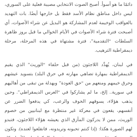
دائمًا ما هو أسوأ. أصبح الصوت الانتخابي مصيبة فعلية على السوري،
ليس داخل مناطق نظام الأسد فقط بل خارجها أيضًا. بات التهديد
بالعواقب الوخيمة لعدم المشاركة هو البديل عن شراء الأصوات، أي
أصبحت فترة شراء الأصوات في الأيام الخوالي ما قبل بروز ظاهرة
السلطات “التقدمية”، فترة مشتهاة في هذه المرحلة، مرحلة
ديمقراطية الترهيب.
في لبنان، يُهدَّد اللاجئون (من قبل حلفاء “الوريث” الذي يقيم
الديمقراطية بمهارة تضاهي مهارته في حرق البلد) بتسويد عيشهم
وحرق خيمهم ومنعهم من “حق العودة” وبهدلة من تبقى من أهاليهم
في سورية.. إلخ، ما لم يشاركوا في “العرس الديمقراطي”. وحين
يذهب هؤلاء، يسوقهم الخوف والرعب، كي يدفعوا الضرر عن
أنفسهم، يقعون في معركة غير منتظرة مع لبنانيين من خصوم
الوريث، ممن لا يدركون المأزق الذي يعيشه هؤلاء اللاجئون، فتبدو
لهم الصورة هكذا: (إذا كنتم تحبونه وتريدونه، فانقلعوا لعنده). وتكون