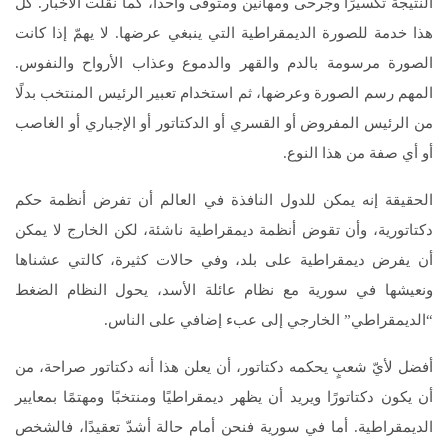
النتيجة تكسيرًا وجرحى ومهانين ومتوفى واحدًا، كما نقلت الأخبار. كل
هذا خدمة للصورة الديمقراطية التي ينبغي عرضها. لا يهمّ إذا كانت
الصورة مرسومة بالدم والقهر والدموع وعذاب الأرواح والنفوس.
المهم رسم الصورة وعرضها، ثم استخدام تعبير الرئيس المنتخب بدلًا
من الرئيس المفروض أو القسري أو الدكتاتور أو الإجباري أو الغاصب
أو أي صفة من هذا النوع.
الحقيقة إنه يمكن للدول النافذة في العالم أن تفرض أنظمة حكم
دكتاتورية، وأن تقوض أنظمة ديمقراطية ناشئة، لكن الخارج لا يمكن
أن يفرض ديمقراطية على بلد، وفي حالات كثيرة، كالتي عشناها
ونعيشها في سورية مع نظام عائلة الأسد، يحول النظام الضغط
“الديمقراطي” الخارجي إلى عبء إضافي على الناس.
أفضل لأيّ شعبٍ يحكمه دكتاتور، أن يعلن هذا أنه دكتاتور صراحة، من
أن يكون دكتاتورًا ويريد أن يظهر ديمقراطيًا ومنتخبًا ومهتمًا بمعايير
الديمقراطية. أما في سورية فنحن أمام حالة أشدّ تعقيدًا، فالشخص