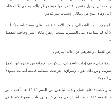
 صفير برميل متفجر، فشعرت بالخوف والارتباك، وماهي إلا لحظات
شا بريف إدلب الشمالي، ولكن الإصابة قضت على مستقبله، مؤكداً أنه
أنه لم يساعده على المشي، بسبب ارتفاع مكان البتر وحاجته لمفصل
 .
رص العمل، وعجزهم عن إعالة أسرهم .
مخيم في بلدة كللي بريف إدلب الشمالي، يشكو بعد الإصابة من عجزه عن العمل
والتشريد، وعن ذلك يقول لإشراق: “تعرضت لشظية قذيفة أصابت عمودي
الحركة .”
يشير النجم إلى أن عجزه عن إعالة أولاده الأربعة هو أكثر ما يؤلمه، والاعتماد على عمل ولديه البالغين من العمر 10-12 عاماً في تأمين
معاناة مضاعفة، حيث أعيش في مخيم عشوائي وأجد صعوبة كبيرة في