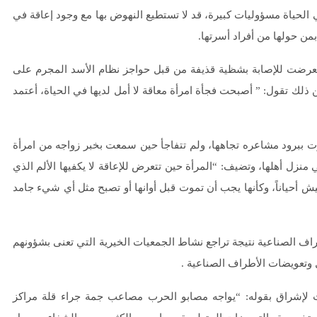
الحياة مسؤوليات كبيرة، قد لا تستطيع النهوض بها مع وجود إعاقة في
ن حولها من أفراد أسرتها.
 الدانا، تعرضت للإصابة بشظية قذيفة من قبل حواجز نظام الأسد المجرم على
ن ذلك تقول: ” أصبحت فجأة امرأة معاقة لا أمل لديها في الحياة، أعتمد
رت ببرود مشاعره تجاهها، ولم تتفاجأ حين سمعت بخبر زواجه من امرأة
نزل أهلها، وتضيف: “المرأة حين تتعرض للإعاقة لا يكفيها الألم الذي
يش أحياناً، وكأنها يجب أن تموت قبل أوانها أو تصبح مثل أي شيء جامد
ف الصناعية نتيجة ترﺍﺟﻊ ﻧﺸﺎﻁ ﺍﻟﺠﻤﻌﻴﺎﺕ ﺍﻟﺨﻴﺮﻳﺔ ﺍﻟﺘﻲ ﺗﻌﻨﻰ بشؤونهم
ﻞ ﻭﺗﻌﻮﻳﻀﺎﺕ ﺍﻷﻃﺮﺍﻑ ﺍﻟﺼﻨﺎﻋﻴﺔ .
عية يتحدث لإشراق بقوله: “يواجه مصابو الحرب مصاعب جمة جراء قلة مراكز