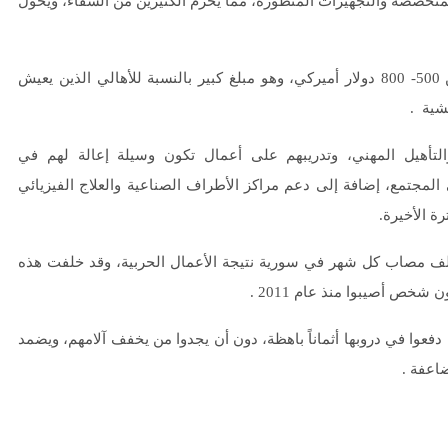
المتخصصة والتجهيزات المتطورة، مما يحرم الكثيرين من الشفاء، ويحول
ويشير الكيال إلى أن ﺗﻜﻠﻔﺔ ﺗﺮﻛﻴﺐ ﻃﺮﻑ ﺻﻨﺎﻋﻲ ﺑﺪﺍﺋﻲ تتراوح بين 500- 800 ﺩﻭﻻﺭ أميركي، وهو مبلغ كبير بالنسبة للأهالي الذين يعيش
شية .
التأهيل المهني، وتدريبهم على أعمال تكون وسيلة إعالة لهم في
لمجتمع، إضافة إلى دعم مراكز الأطراف الصناعية والعلاج الفيزيائي
ة الأخيرة.
ر ﺗﻘﺮﻳﺮ ﻟﻤﻨﻈﻤﺔ ﺍﻟﺼﺤﺔ ﺍﻟﻌﺎﻟﻤﻴﺔ ﺑﺪﺍﻳﺔ عام 2018 ﺃﻥ ﻫﻨﺎﻙ 30 ﺃﻟﻒ ﻣﺼﺎﺏ ﻛﻞ ﺷﻬﺮ في سورية ﻧﺘﻴﺠﺔ ﺍﻷﻋﻤﺎﻝ ﺍﻟﺤﺮﺑﻴﺔ، ﻭﻗﺪ ﺧﻠﻔﺖ ﻫﺬﻩ
وا في دروبها أثماناً باهظة، دون أن يجدوا من يخفف آلامهم، ويضمد
اعفة .