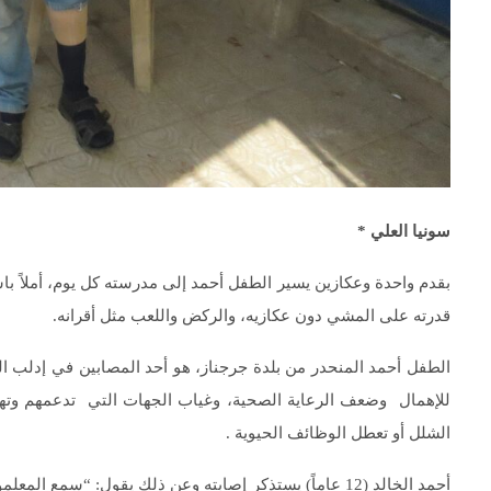
سونيا العلي *
بقدم واحدة وعكازين يسير الطفل أحمد إلى مدرسته كل يوم، أملاً باست
قدرته على المشي دون عكازيه، والركض واللعب مثل أقرانه.
الطفل أحمد المنحدر من بلدة جرجناز، هو أحد المصابين في إدلب ا
للإهمال وضعف الرعاية الصحية، وغياب الجهات التي تدعمهم وتهتم 
الشلل أو تعطل الوظائف الحيوﻳﺔ .
أحمد الخالد (12 عاماً) يستذكر إصابته وعن ذلك يقول: “سم