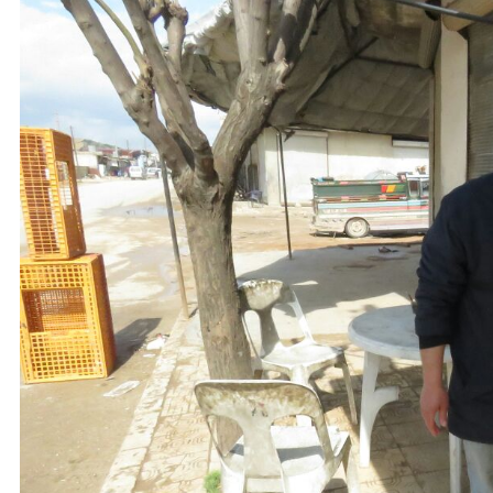
نحو استراتيجيّة للمعارضة السوريّة بشأن التحديات الصّهيونيّة
نوفمبر 27, 2024
قمة الرياض: أقوال تنتظر أفعالاً
نوفمبر 27, 2024
تعيينات ترامب: أنت لا تجني من الشوك العنب!
نوفمبر 27, 2024
ابن بطوطة عند تخوم سيبيريا!
نوفمبر 27, 2024
انجازات نتنياهو !
نوفمبر 27, 2024