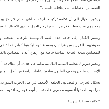
الأطراف الصناعية والعلاج الفيزيائي ونقص حاد في الكوادر الطبية 
العديد من الإصابات إلى إعاقات دائمة .”
معظمهم تحت خط الفقر جراء شح فرص العمل وتردي الأحوال المعي
ويشير الكيال إلى حاجة هذه الفئة المهمشة للرعاية الصحية و
معيشتهم، للخروج من عزلتهم، ومساعدتهم ليكونوا كوادر فعالة في ا
للمصابين نتيجة الحاجة الماسة خاصة مع ارتفاع أعداد المصابين بالفتر
ﻭيشي
ﺍﻹﺻﺎﺑﺎﺕ ﻣﻠﻴﻮﻥ ﻭﻧﺼﻒ ﺍﻟﻤﻠﻴﻮﻥ ﻳﻌﺎﻧﻮﻥ ﺇﻋﺎﻗﺎﺕ ﺩﺍﺋﻤﺔ ﻣﻦ ﺃﺻﻞ 3 ﻣﻠﻴﻮﻥ ﺷﺨﺺ ﺃﺻﻴﺒﻮﺍ ﻣﻨﺬ عام 2011 .
يشكل الجرحى والمصابون الحلقة الأضعف في ظل الحرب السورية، دفع
جراحهم، ليجدوا أنفسهم مجبرين على تحمل أوضاعهم ومعاناتهم المض
* كاتبة صحفية سورية