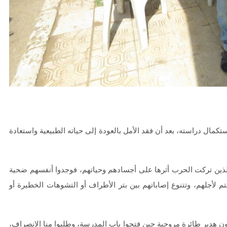
كمال دراسته، بعد أن فقد الأمل بالعودة إلى حياته الطبيعية واستعادة
لذين تركت الحرب أثرها على أجسادهم وحياتهم، فوجدوا أنفسهم ضحية
لأجلهم، وتتنوع إصاباتهم بين بتر ﺍﻷﻃﺮﺍﻑ أو التشوهات الخطيرة أو
ع المعلمون هدير طائرة مروحية حين فتحوا باب المدرسة، وطلبوا منا الانصراف،