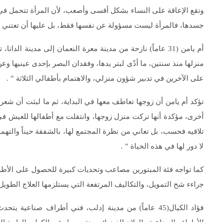
وتقع الإعاقة على النساء بشكل أقسى وأصعب، لأن المرأة تتحمل في 
جسدها، فالمرأة ليست مسؤولة عن نفسها فقط، بل عليها أن تعتني بم
أم يامن (31 عاماً) نازحة من مدينة معرة النعمان إلى مدينة
منزلها منذ سنتين، ما أدّى لبتر يدها، وفقدان البصر بإحدى عينيها وع
على الآخرين في تدبير شؤون منزلي، والاهتمام بأطفالي الثلاثة ” .
تؤكد أم يامن أن زوجها تعاطف معها في البداية، ثم ما لبثت أن شع
أخرى، مؤكدة أنها تركت منزل زوجها، وانتقلت مع أطفالها للعيش في م
تلاقيه فحسب، بل تعاني من نظرة المجتمع لها، بالشفقة حيناً والتهم
لا دور لها في هذه الحياة ” .
كما تواجه فئة المبتورين مصاعب وتحديات كبيرة للحصول على الأطرا
ﺟراءﺀ ﺷﺢ ﺍﻟﺘﻤﻮﻳﻞ، ﻭﺍﻟﺘﻜﺎﻟﻴﻒ ﺍﻟﻤﺮﺗﻔﻌﺔ ﺍﻟﺘﻲ ﻳﺴﺘﻠﺰﻣﻬﺎ ﺍﻟﻌﻼﺝ ﺍﻟﻄﻮﻳ
فؤاد الكيال(45 عاماً) من مدينة إدلب، فني أطراف صنا