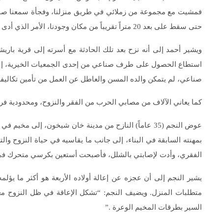
فمشيت مع مجموعة من زملائي في طريق منزلنا، وفجأة سمعنا صوت
حتى سقط على بعد 20 متراً تقريباً من مكان وجودنا، الأمر الذي أدى إلى وفاة اثنين من زملائي وتسبب ببتر قدمي .”
ويشير أحمد إلى أنه نزح بعد تلك الحادثة مع أسرته إلى قرية باري
استطاع الحصول على طرف صناعي من إحدى الجمعيات الخيرية، إلا 
صناعي، لم يتمكن والده المسن والعاطل عن العمل من تأمين تكاليفه
كما يعاني ﺍﻵﻻﻑ من ﻣﺼﺎﺑﻲ ﺍﻟﺤﺮﺏ من الفقر والنزوح، ومحدودية ف
عوض النجم (35 عاماً) النازح من مدينة خان شيخون، إلى 
بمهنته السابقة في البناء، إلى جانب ما يقاسيه في حياة النزوح 
الفقري، وأدت لإصابتي بالشلل، فأصبحت أستعين بكرسي متحرك في 
متطلبات المنزل. ويضيف النجم: “تشكل الإعاقة في ظل النزوح 
السير بطرقات المخيم الوعرة .”