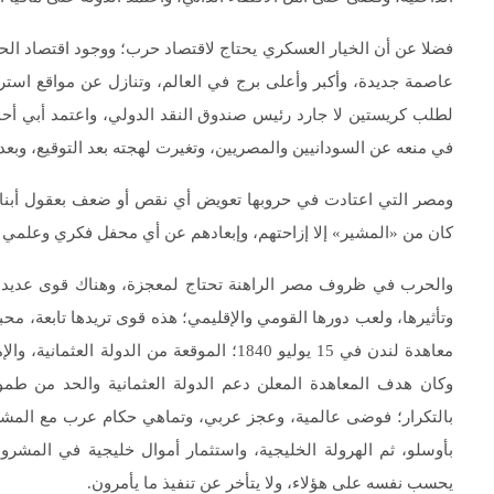
فضلا عن أن الخيار العسكري يحتاج لاقتصاد حرب؛ ووجود اقتصاد ا
عاصمة جديدة، وأكبر وأعلى برج في العالم، وتنازل عن مواقع استراتي
لطلب كريستين لا جارد رئيس صندوق النقد الدولي، واعتمد أبي أحمد 
في منعه عن السودانيين والمصريين، وتغيرت لهجته بعد التوقيع، وبعد م
كان من «المشير» إلا إزاحتهم، وإبعادهم عن أي محفل فكري وعلم
والحرب في ظروف مصر الراهنة تحتاج لمعجزة، وهناك قوى عديدة م
وتأثيرها، ولعب دورها القومي والإقليمي؛ هذه قوى تريدها تابعة، مح
معاهدة لندن في 15 يوليو 1840؛ الموقعة من ال
وكان هدف المعاهدة المعلن دعم الدولة العثمانية والحد من 
بالتكرار؛ فوضى عالمية، وعجز عربي، وتماهي حكام عرب مع المشروع
بأوسلو، ثم الهرولة الخليجية، واستثمار أموال خليجية في المشروع
يحسب نفسه على هؤلاء، ولا يتأخر عن تنفيذ ما يأمرون.