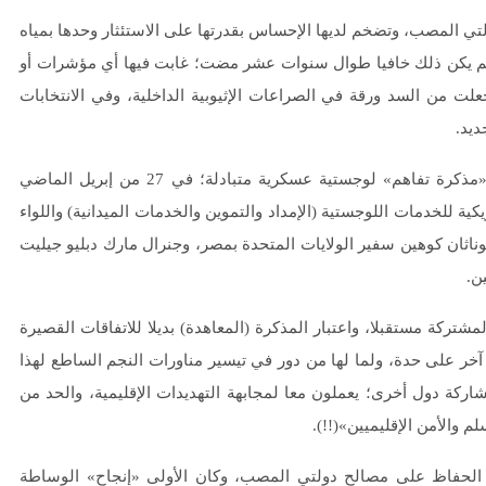
ولتي المصب، وتضخم لديها الإحساس بقدرتها على الاستئثار وحدها بمياه
لم يكن ذلك خافيا طوال سنوات عشر مضت؛ غابت فيها أي مؤشرات أو
علت من السد ورقة في الصراعات الإثيوبية الداخلية، وفي الانتخابات
ومن اللافت أن واشنطن وقعت مع مصر معاهدة جديدة؛ بمسمى «مذكرة تفاهم» لوجستية عسكرية متبادلة؛ في 27 من إبريل الماضي
مريكية للخدمات اللوجستية (الإمداد والتموين والخدمات الميدانية) واللواء
اثان كوهين سفير الولايات المتحدة بمصر، وجنرال مارك دبليو جيليت
ن.
تركة مستقبلا، واعتبار المذكرة (المعاهدة) بديلا للاتفاقات القصيرة
خر على حدة، ولما لها من دور في تيسير مناورات النجم الساطع لهذا
مصر ومشاركة دول أخرى؛ يعملون معا لمجابهة التهديدات الإقليمية، والحد من
 والأمن الإقليميين»(!!).
ولا الحفاظ على مصالح دولتي المصب، وكان الأولى «إنجاح» الوساطة