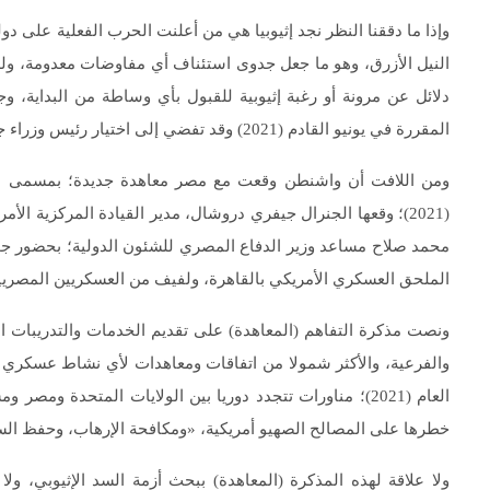
وإذا ما دققنا النظر نجد إثيوبيا هي من أعلنت الحرب الفعلية على د
النيل الأزرق، وهو ما جعل جدوى استئناف أي مفاوضات معدومة، و
دلائل عن مرونة أو رغبة إثيوبية للقبول بأي وساطة من البداية، وج
المقررة في يونيو القادم (2021) وقد تفضي إلى اختيار رئيس وزراء جديد.
(2021)؛ وقعها الجنرال جيفري دروشال، مدير القيادة المركزية الأ
محمد صلاح مساعد وزير الدفاع المصري للشئون الدولية؛ بحضور جون
الملحق العسكري الأمريكي بالقاهرة، ولفيف من العسكريين المصريي
ونصت مذكرة التفاهم (المعاهدة) على تقديم الخدمات والتدريبات المش
والفرعية، والأكثر شمولا من اتفاقات ومعاهدات لأي نشاط عسكري آ
العام (2021)؛ مناورات تتجدد دوريا بين الولايات المتحدة و
خطرها على المصالح الصهيو أمريكية، «ومكافحة الإرهاب، وحفظ السلم
ولا علاقة لهذه المذكرة (المعاهدة) ببحث أزمة السد الإثيوبي، 