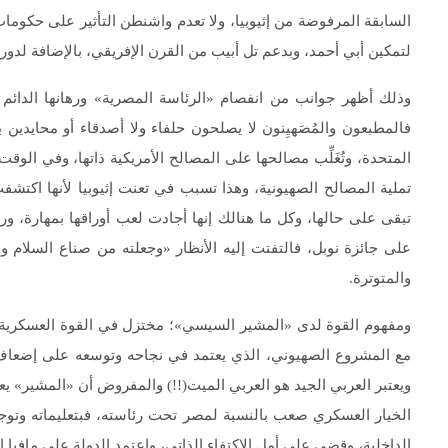
السابقة المرفوضة من إثيوبيا، ولا تعدم واشنطن التأثير على حكومات
لتمكين أبي أحمد، وبدعم تل أبيب من القرن الإفريقي، بالإضافة لدوره
وذلك أظهر جوانب من انفصام «الرئاسة المصرية» ورهانها الدائم ع
فالمطبعون والمُصَهيِنون لا يصلحون حلفاء ولا أصدقاء أو محايدين
المتحدة، وتُغَلِّب مصالحها على المصالح الأمريكية ذاتها، وفي الوق
تملية المصالح الصهيونية، وهذا تسبب في تعنت إثيوبيا لأنها اك
تبقى على حالها، وكل ما هنالك إنها أجادت لعب أوراقها بمهارة، و
على جائزة نوبل، فالتفتت إليه الأنظار «وجعلته من صناع السلام وا
والمتوترة.
ومفهوم القوة لدى «المشير السيسي»؛ مختزل في القوة العسكرية، وتأي
مع المشروع الصهيوني، الذي يعتمد في نجاحه وتوسعه على إضعاف ال
ويعتبر العربي الجيد هو العربي الميت(!!) والمفروض أن «المشير» يع
الخيار العسكري صعب بالنسبة لمصر تحت رئاسته، فبتعليماته وتوجي
الداخلية، وقضى على أمل الاكتفاء الذاتي، واعتمد الدولة على مافيا ا