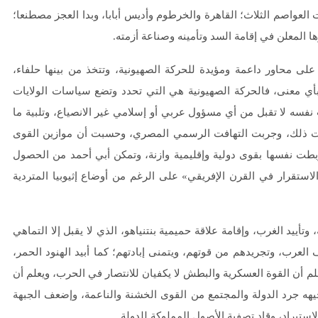
 العواصم الثلاث؛ القاهرة والخرطوم وأديس أبابا، وبدا العجز مصطنعا؛
ا المعلن في إقامة السد وتأمينه وصناعة أزمته.
لى محاور داعمة ومؤيدة للحركة الصهيونية، وتتخذ من بينها حلفاء،
 بأي معنى، فالحركة الصهيونية هي التي تحدد وتضع سياسات الولايات
ت نفسه لا تقبل من أي مسؤول عربي أو إسلامي غير الانصياع، وتلبية ما
تشفت ذلك، وجربت التهافت الرسمي المصري، وحسبت أن موازين القوى
ربطت نفسها بقوى دولية وإقليمية وازنة، وتمكن أبي أحمد من الحصول
لاستقرار في القرن الإفريقي» على الرغم من أوضاع إثيوبيا المتردية
يد الغرب، وإقامة علاقة حميمية بنتنياهو، الذي لا يقبل إلا التماهي
عرب، وتجريدهم من قوتهم، ويتمنى إبادتهم؛ كما أبيد الهنود الحمر،
لم أن القوة العسكرية والبطش لا يكفيان للانتصار في الحرب، ويعلم أن
هه جرد الدولة والمجتمع من القوى الخشنة والناعمة، وإضعف الجبهة
لاستيراد، وقاد تصفية الأصول المملوكة للدولة.