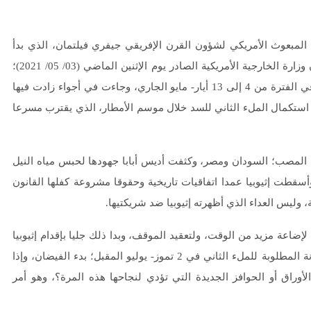
المبعوث الأمريكي لشؤون القرن الإفريقي جيفري فيلتمان، الذي بدأ
زيارة لمصر وينتقل لإريتريا وإثيوبيا والسودان؛ في مهمة حددها بيان وزارة الخارجية الأمريكية الصادر يوم الإثنين الماضي (03/ 05/ 2021)؛
تتعلق ببحث «تسوية سلمية» في القرن الإفريقي، والزيارة مقررة في الفترة من 4 إلى 13 أيار- مايو الجاري، وجاءت في أجواء زادت فيها
استكمال الملء الثاني للسد خلال موسم الأمطار، الذي يقترب مسرعا
تي المصب؛ السودان ومصر، وكثفت أديس أبابا جهودها لحبس مياه النيل
أسقطت إثيوبيا عمدا اتفاقيات تاريخية وحقوقا مشروعة كفلها القانون
 وليس العداء الذي أظهرته إثيوبيا ضد شريكتيها.
إضاعة مزيد من الوقت، ولتعقيد الموقف، وبدا ذلك جليا بإقدام إثيوبيا
على تجفيف المعبر الأوسط للسد، واستئناف تعليته، وصب الخرسانة المطلوبة للملء الثاني في 2 تموز- يوليو المقبل؛ بدء الفيضان، وإذا
أوراق أو الحوافز الجديدة التي تؤدي لنجاحها هذه المرة؟، وهو أمر