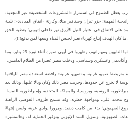
لحرب يعطل الطموح في استمرار «المشروعات الشخصية» غير المجدية؛
جية المهمة؛ جزر تيران وصنافير مثلا، وكارثة «اتفاق المبادئ»؛ تلبية
على الاتفاق في اعتبار النيل الأزرق نهر داخلي إثيوبي؛ يعطيه الحق
ا كان الهدف إنتاج كهرباء تغير لحبس المياه وبيعها لمن يدفع(!!).
ومصر التي اعتادت في حروبها تعويض أي نقص أو ضعف بعقول أبنائها النابهين ومهاراتهم، وظهروا في أبهى صورة أثناء ثورة 25 يناير، وما
ي وأكاديمي وعسكري وسياسي. ودخلت مصر عصرا من الظلام الدامس.
تربصة؛ صهيو غربية، و«صهيو عربية» رافضة استعادة مصر للياقتها
بوسة لا تخرج عن حدودها، وجربت مصر ذلك وكان وبالا عليها، وذلك بعد
دولة العثمانية، والإمبراطورية الروسية، وبروسيا، والمملكة المتحدة، وإمبراطورية النمسا،
طموح محمد علي، ومواجهة خطره، وقد تسمح ظروف الفوضى الراهنة
 الصهيوني؛ بدءا من كامب ديفيد، ومرورا بوادي عربة، وليس إنتهاءً
ات الصهيونية، وتمويل السد الإثيوبي وتوفير الحماية له، و«المشير»