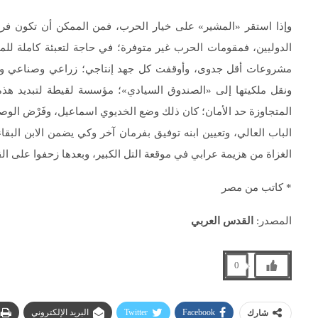
وإذا استقر «المشير» على خيار الحرب، فمن الممكن أن تكون فرص
الدوليين، فمقومات الحرب غير متوفرة؛ في حاجة لتعبئة كاملة للمو
مشروعات أقل جدوى، وأوقفت كل جهد إنتاجي؛ زراعي وصناعي وتق
ونقل ملكيتها إلى «الصندوق السيادي»؛ مؤسسة لقيطة لتبديد هذه 
المتجاوزة حد الأمان؛ كان ذلك وضع الخديوي اسماعيل، وفَرْض الوصاية
الباب العالي، وتعيين ابنه توفيق بفرمان آخر وكي يضمن الابن البق
الغزاة من هزيمة عرابي في موقعة التل الكبير، وبعدها زحفوا على الق
* كاتب من مصر
المصدر:
القدس العربي
0
Facebook
Twitter
البريد الإلكتروني
شارك