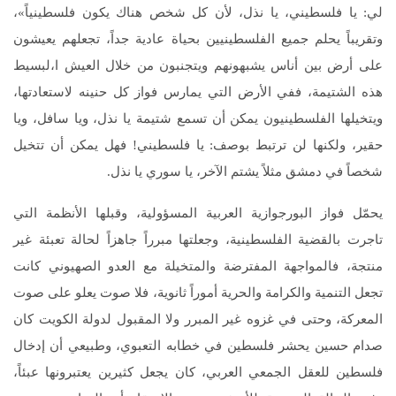
لي: يا فلسطيني، يا نذل، لأن كل شخص هناك يكون فلسطينياً»،
وتقريباً يحلم جميع الفلسطينيين بحياة عادية جداً، تجعلهم يعيشون
على أرض بين أناس يشبهونهم ويتجنبون من خلال العيش ا،لبسيط
هذه الشتيمة، ففي الأرض التي يمارس فواز كل حنينه لاستعادتها،
ويتخيلها الفلسطينيون يمكن أن تسمع شتيمة يا نذل، ويا سافل، ويا
حقير، ولكنها لن ترتبط بوصف: يا فلسطيني! فهل يمكن أن تتخيل
شخصاً في دمشق مثلاً يشتم الآخر، يا سوري يا نذل.
يحمّل فواز البورجوازية العربية المسؤولية، وقبلها الأنظمة التي
تاجرت بالقضية الفلسطينية، وجعلتها مبرراً جاهزاً لحالة تعبئة غير
منتجة، فالمواجهة المفترضة والمتخيلة مع العدو الصهيوني كانت
تجعل التنمية والكرامة والحرية أموراً ثانوية، فلا صوت يعلو على صوت
المعركة، وحتى في غزوه غير المبرر ولا المقبول لدولة الكويت كان
صدام حسين يحشر فلسطين في خطابه التعبوي، وطبيعي أن إدخال
فلسطين للعقل الجمعي العربي، كان يجعل كثيرين يعتبرونها عبئاً،