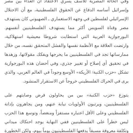
وفي الحالة المصرية للأسف يسري الاعتقاد أن العداء بين مصر
وإسرائيل أساسه الدفاع عن الحقوق الفلسطينية، مع أن الاحتلال
الإسرائيلي لفلسطين في وجهه الاستعماري ـ الصهيوني كان يستهدف
مصر وقناة السويس أكثر مما يستهدف الفلسطينيين أنفسهم.
البورجوازية العربية التي استطابت شروطا معيشية استهلاكية،
وارتضت العلاقة مع الأنظمة نفسها والفشل المتحقق نفسه، من خلال
ممارساتها تجد في الفلسطينيين ما يحرجها ويفكك مقولاتها، وزهدها
في تحقيق أي إصلاح أو تغيير جذري، وفي أحضان هذه البورجوازية
تشكل «حزب الكنبة/ الأريكة» الأوسع وجوداً في العالم العربي، والذي
يرى في الحراك الفلسطيني خروجاً عن الاستقرار المنشود.
يتوزع «حزب الكنبة» بين من يحاولون فرض وصايتهم على
الفلسطينيين، ويرتبون الأولويات نيابة عنهم، ومن يجاهرون بإدانة
الفلسطيني وعلى الأقل اعتباره مستفزاً ومنغصاً، وتوسع هذا الحزب
ليس خطراً على الفلسطينيين ففي النهاية يوجد احتكاك ميداني
وتكلفة معروفة مسبقاً يدفعها الفلسطينيون يوماً بيوم، ولكن الخطورة