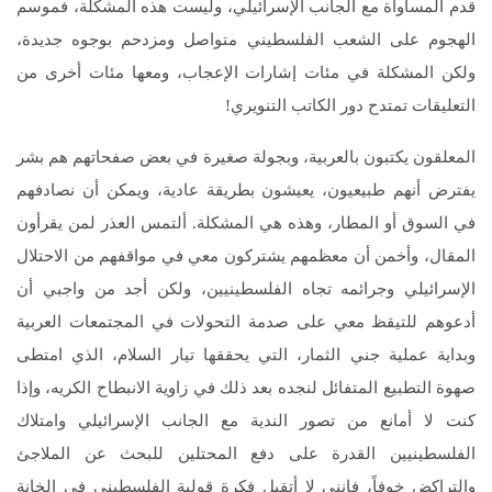
قدم المساواة مع الجانب الإسرائيلي، وليست هذه المشكلة، فموسم
الهجوم على الشعب الفلسطيني متواصل ومزدحم بوجوه جديدة،
ولكن المشكلة في مئات إشارات الإعجاب، ومعها مئات أخرى من
التعليقات تمتدح دور الكاتب التنويري!
المعلقون يكتبون بالعربية، وبجولة صغيرة في بعض صفحاتهم هم بشر
يفترض أنهم طبيعيون، يعيشون بطريقة عادية، ويمكن أن نصادفهم
في السوق أو المطار، وهذه هي المشكلة. ألتمس العذر لمن يقرأون
المقال، وأخمن أن معظمهم يشتركون معي في مواقفهم من الاحتلال
الإسرائيلي وجرائمه تجاه الفلسطينيين، ولكن أجد من واجبي أن
أدعوهم للتيقظ معي على صدمة التحولات في المجتمعات العربية
وبداية عملية جني الثمار، التي يحققها تيار السلام، الذي امتطى
صهوة التطبيع المتفائل لنجده بعد ذلك في زاوية الانبطاح الكريه، وإذا
كنت لا أمانع من تصور الندية مع الجانب الإسرائيلي وامتلاك
الفلسطينيين القدرة على دفع المحتلين للبحث عن الملاجئ
والتراكض خوفاً، فإنني لا أتقبل فكرة قولبة الفلسطيني في الخانة