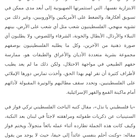
الابتزازية نفسها، التي استثمرتها الصهيونية إلى أبعد مدى ممكن في
تسويق أفكارها، والضغط على الأمريكيين والأوروبيين، وغير ذلك من
تشويه منهجي. الفلسطينيون شعب مثل أي شعب على الأرض، بينهم
النبلاء والأرذال، الأبطال والخونة، الشرفاء واللصوص، ولا يطلبون أي
صورة ذهنية من الآخرين، وكل ما يطلبه الفلسطينيون بوصفهم
مجموعة بشرية متعددة الأديان والأعراق والطبقات هو، ممارسة
حقهم الطبيعي في مواجهة الاحتلال، ولكن ذلك ما لم يعد يطيب
لأطراف كثيرة أن تقر لهم بهذا الحق، وأخذت تمارس دورها الإملائي
على الفلسطينيين، وتحدد سقف مطالبهم والوتيرة المقبولة لأدائهم
أمام ماكينة القمع والقهر الإسرائيلية.
«يا فلسطيني يا نذل»، مقال كتبه الباحث الفلسطيني تركي فواز في
الستينيات عن ذكريات طفولته ومراهقته لاجئاً في لبنان بعد النكبة،
وكيف كانت هذه الجملة تطارده أثناء عمله بائعاً متجولاً، ويختم فواز
مقاله: «وكنت أحلم بنفسي عائداً إلى حيفا، حيث لا يوجد من يقول