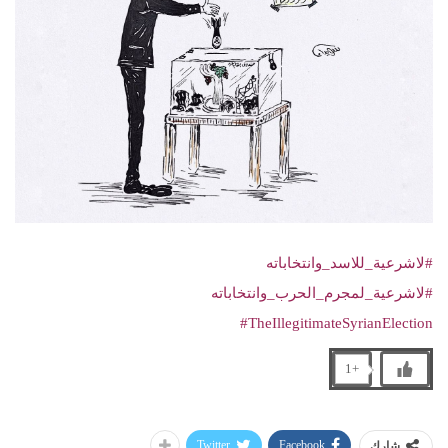
#لاشرعية_للاسد_وانتخاباته
#لاشرعية_لمجرم_الحرب_وانتخاباته
#TheIllegitimateSyrianElection
+1
Twitter
Facebook
شارك