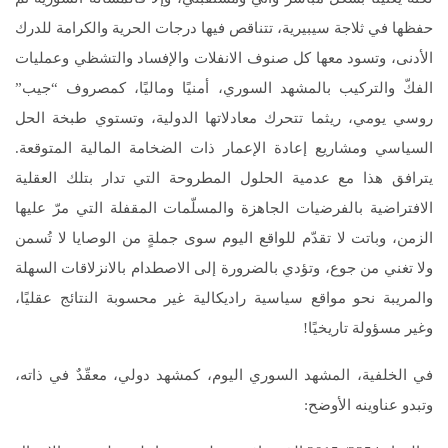
حفظها في ثلاجة سيبيرية، تتناقص فيها درجات الحرية والكرامة للدرك
الأدنى، وتسود معها كل صنوف الانفلات والإفساد والتشظي وعمليات
الفكّ والتركيب بالمشهد السوري، أمنيًا وماليًا، كمصروف “جيب”
روسي يومي، ريثما تتحرك معادلاتها الدولية، وتستوي طبخة الحل
السياسي ومشاريع إعادة الإعمار ذات الضخامة المالية المتوقعة.
يترافق هذا مع عدمية الحلول المطروحة التي تدار بتلك العقلية
الافتراضية بالفرضيات الجاهزة والمسلّمات المقفلة التي مرّ عليها
الزمن، وباتت لا تقدّم للواقع اليوم سوى جملةٍ من الوصايا لا تُسمن
ولا تغني من جوع، وتؤدي بالضرورة إلى الاصطدام بالانزلاقات السهلة
والمريبة نحو مواقع سياسية راديكالية غير محسوبة النتائج عقليًا،
وغير مسؤولة تاريخيًا!
في الخلفية، المشهد السوري اليوم، كمشهد دولي، معقّدٌ في ذاته،
وتبدو عناوينه الأوضح: