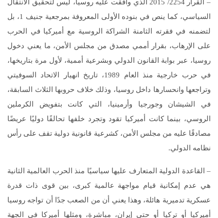
– القرار 2254/ 2015 الذي وافقت عليه روسيا، ليس لتحقيق الانتقال
السياسي، كما ينص في بنوده الأولى المعروفة بمرجعية جنيف 1، بل
لتضمنه في فقرته الثامنة الشراكة الروسية مع أميركيا في الحرب
على الإرهاب، بقرار أممي مصدق من مجلس الأمن، ما يعني دخول
روسيا، عبر بوابة القانون الدولي وبشرعية أممية، لأول مرة بتاريخها،
في حرب خارجية منذ العام 1989، تاريخ انهيار الاتحاد السوفيتي
وتراجعها وانحسارها داخل روسيا، وذلك خلاف حروبها الثلاث السابقة،
في الشيشان وجورجيا وأرمينيا، التي كانت بتفويض الكرملين
الروسي، بينما كانت أميركيا تقود وتجرد خلفها تحالفًا دوليًا عريضًا
مصادقًا عليه من مجلس الأمن، كشرعية قانونية دولية تقف على رأس
نظامه الدولي.
– القاعدة الدولية المتعارف عليها سياسيًا منذ الحرب العالمية الثانية
هي عدم إمكانية قيام مواجهة عالمية كبرى، بين قوى ذات قدرة
عسكرية تدميرية هائلة، وهذا يعني أن من الصعب جدًا أن تواجه روسيا
أميركيا أو تركيا أو حتى إيران، مباشرة، ومثلها أميركا في الجهة