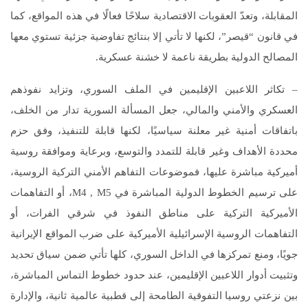
المقابلة، وتعدّ العقوبات الاقتصادية سلاحًا فعالًا في هذه المواقع، كما
في قانون “قيصر”، لكنها لا تأتي إلا بنتائج تفاوضية جزئية تستوي معها
المصالح الدولية بطريقة ناعمة لا خشنة عسكرية.
– تكاثر اللاعبين الإقليمين في الملف السوري، وتزايد نفوذهم
العسكري والأمني والمالي، جعل المسألة السورية تدار من الخلف،
باتفاقات أمنية غير معلنة سياسيًا، لكنها قابلة للتنفيذ، وفق حزم
محددة الأهداف وغير قابلة للتمدد والتوسع، وبرعاية وموافقة روسية
أميركية مباشرة عليها، فموضوعات التفاهم الأمني التركية الروسية،
على ترسيم الخطوط الدولية المباشرة في M4 , M5، أو التفاهمات
الأميركية التركية على مناطق النفوذ في شرقي الفرات، أو
التفاهمات الروسية الإسرائيلية الأميركية على ضرب المواقع الإيرانية
جويًا، ومنع تمركزها في الداخل السوري، كلها تأتي ضمن سياق تحديد
وتثبيت أدوار اللاعبين الإقليمين، عند حدود خطوط التماس المباشرة،
بين نزعتي روسيا التفوقية الطامحة إلى قطبية عالمية ثانية، والإدارة