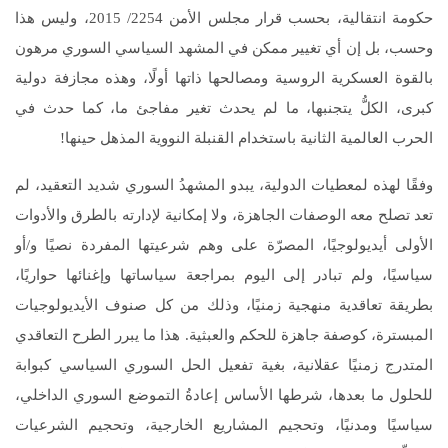
حكومة انتقالية، بحسب قرار مجلس الأمن 2254/ 2015، وليس هذا
وحسب، بل إن أي تغيير ممكن في المشهد السياسي السوري مرهون
بالقوة العسكرية الروسية ومصالحها ذاتها أولًا، وهذه مجازفة دولية
كبرى، الكلُّ يتجنبها، ما لم يحدث تغير مفاجئ ما، كما حدث في
الحرب العالمية الثانية باستخدام القنبلة النووية المذهل حينها!
وفقًا لهذه لمعطيات الدولية، يبدو المشهدُ السوري شديد التعقيد، لم
تعد تصلح معه الوصفات الجاهزة، ولا إمكانية لإدارته بالطرق والأدوات
الأولى أيديولوجيًا، المصرّة على وهم شرعيتها المفردة نصيًا و/أو
سياسيًا، ولم تبادر إلى اليوم بمراجعة سياساتها وإغنائها حواريًا،
بطريقة تعاقدية منهجية زمنيًا، وذلك من كل صنوف الأيديولوجيات
المبسترة، كوصفة جاهزة للحكم والعبثية. هذا ما يبرر الطرح التعاقدي
المتدرج زمنيًا عقلانية، بغية تفعيل الحل السوري السياسي كبوابة
للحلول ما بعدها، شرطها الأساس إعادةُ التموضع السوري الداخلي،
سياسيًا ومدنيًا، وتحجيم المشاريع الخارجية، وتحجيم الشرعيات