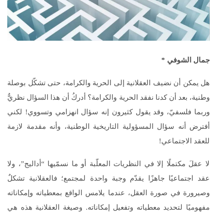
جمال الشوفي
*
هل يمكن أن نضيف العقلانية إلى الحرية والكرامة، حتى تشكّل بوصلة
وطنية، بعد أن كدنا نفقد الحرية والكرامة؟ أدركُ أن هذا السؤال نظريٌّ
وربما فلسفيّ، وقد يقول كثيرون إنه سؤال انهزامي وتسووي! لكني
أفترض أنه سؤال المسؤولية التاريخية الوطنية، وأنه مقدمة لازمة
للعقد الاجتماعي!
لا عقلَ مكتملًا إلا في النظريات المعلّبة أو ما نسمّيها “أداليج”، ولا
عقد اجتماعيًا جاهزًا يقدّم وجبة واحدة لمجتمع؛ فالعقلانية تشكلٌ
وصيرورة في صورة العقل، عندما يلامس الواقع بمعطياته وإمكاناته
مفهوميًا لتحديد معطياته وتفعيل إمكاناته. وصيغة العقلانية هذه هي