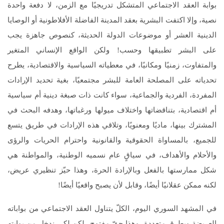
بوابة العقد الاجتماعي المتشكل تدريجيًا مع الزمن، لا دفعة واحدة
نصية، وإلا اكتفت البشرية بعقد المدينة الفاضلة الأفلاطونية أو الوصايا
الدينية العشر أو موضوعات الدولة الحديثة، كنصوص جاهزة يجب
على البشر تطبيقها وحسب! ولكن الواقع الإنساني المتغير
والمتفاوت، زمنيًا ومكانيًا، في معطياته السياسية والاقتصادية، يطرح
تحدياته على المصلحة العامة للبشر مجتمعيًا، بغية تحديد الإرادات
المفردة، الفردية والجماعية، سواء كانت ذات صبغة دينية أم سياسية
أم اقتصادية، بتناقضاتها واختلاف ميولها ورغباتها، وهدفه البحث في
المشترك بينها، ماديًا ومعنويًا، وتلاقي هذه الإرادات في طريق يتسع
للجميع، بالمساواة الحقوقية والقانونية واحترام الحريات والرؤى
والأحلام والأهداف، في سياقٍ عام نسميه الوطنية، والمواطنة هي
شكل ممارستها بالفعل وبالإرادة الحرة، وهذا حيّز تنظيري عريض،
لكنه ممكن عقلانيًا أيضًا، وقابل لأن يصبح واقعيًا أيضًا!
في المشهد السوري اليوم، الكلّ يتناول العقد الاجتماعي من بواباته
العريضة وبطرق متعددة، وهذا حقّ مفتوح، لكن لكي ندخل من بوابته