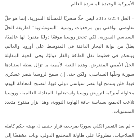
الأميركية الوحيدة المنفردة للعالم.
– الحل 2254/ 2015 ليس حلًا سحريًا للمسألة السورية، إنما هو حلّ
تفاوضي توافقي بين مرجعيات روسية “السوتشاوية” لطريقة الحلّ
السياسي السورية، لكي تحجز روسيا موقعًا دوليًا متفردًا لها عالميًا،
يطلّ من بوابة البحار الدافئة في المتوسط على أوروبا والعالم،
ويتحكم في خطوط نقل الطاقة والغاز دوليًا، وفي الجهة المقابلة
الحلّ الأممي المفترض، وهذه اللعبة الأممية ما تزال نقطة استنادها
سورية وحلّها السياسي، ولكن حتى إن سمح لروسيا بنصر عسكري
فيها، فلن يسمح لها بنصر سياسي دولي فيها، لتصبح المعادلة اليوم:
محاولة أميركية لترويض روسيا واستيعابها بالمعادلة العالمية، وروسيا
تلاعب الجميع بسياسة حافة الهاوية النووية، وهذا بزار مفتوح متعدد
المستويات.
– لم يعد التغيير الكلي سوريًا بمرجعية قرار جنيف 1، بهيئة حكم كاملة
الصلاحيات، مطروحًا على طاولة المجتمع الدولي، وبات مخفضًا إلى