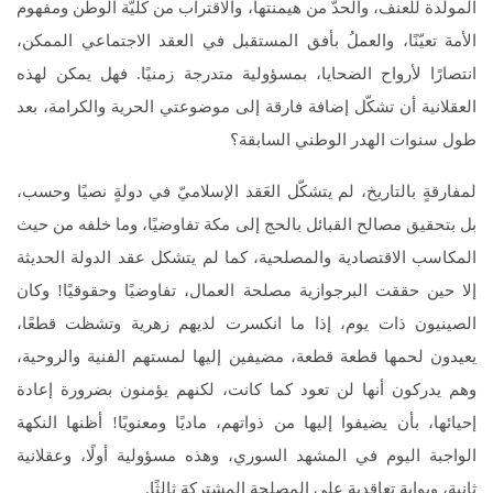
المولّدة للعنف، والحدّ من هيمنتها، والاقتراب من كليّة الوطن ومفهوم
الأمة تعيّنًا، والعملُ بأفق المستقبل في العقد الاجتماعي الممكن،
انتصارًا لأرواح الضحايا، بمسؤولية متدرجة زمنيًا. فهل يمكن لهذه
العقلانية أن تشكّل إضافة فارقة إلى موضوعتي الحرية والكرامة، بعد
طول سنوات الهدر الوطني السابقة؟
لمفارقةٍ بالتاريخ، لم يتشكّل العَقد الإسلاميّ في دولةٍ نصيًا وحسب،
بل بتحقيق مصالح القبائل بالحج إلى مكة تفاوضيًا، وما خلفه من حيث
المكاسب الاقتصادية والمصلحية، كما لم يتشكل عقد الدولة الحديثة
إلا حين حققت البرجوازية مصلحة العمال، تفاوضيًا وحقوقيًا! وكان
الصينيون ذات يوم، إذا ما انكسرت لديهم زهرية وتشظت قطعًا،
يعيدون لحمها قطعة قطعة، مضيفين إليها لمستهم الفنية والروحية،
وهم يدركون أنها لن تعود كما كانت، لكنهم يؤمنون بضرورة إعادة
إحيائها، بأن يضيفوا إليها من ذواتهم، ماديًا ومعنويًا! أظنها النكهة
الواجبة اليوم في المشهد السوري، وهذه مسؤولية أولًا، وعقلانية
ثانية، وبوابة تعاقدية على المصلحة المشتركة ثالثًا.