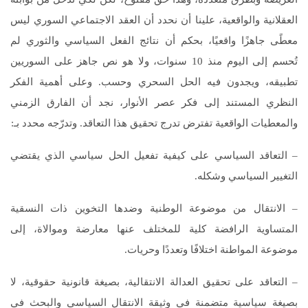
العقلانية والواقعية، علينا أن نحدد أن العقد الاجتماعي السوري ليس
معطًى جاهزًا واقعيًا، بحكم أن نتائج الفعل السياسي والثوري لم
تُحسم إلى اليوم منذ 10 سنوات، ولا هو نص جاهز على السوريين
تطبيقه، ويجدون فيه الحل السحري وحسب. وعلى أهمية الفكر
النظري المستند إلى فكر عصر الأنوار، نجد أن الفارق الزمني
والمعطيات الواقعية تفترض تدرج تحقيق هذا التعاقد. وتدرّجه محدد بـ:
– التعاقد السياسي على كيفية تفعيل الحل سياسي الذي يقتضي
التغيير السياسي وشكله.
– الانتقال من موضوعة الوطنية وضدها التخوين ذات النسقية
المتساوية الرافضة كلية للمختلف عنها معارضة وموالاة، إلى
موضوعة المواطنة اختلافًا وتعددًا وحريات.
– التعاقد على تحقيق العدالة الانتقالية، بصيغة قانونية حقوقية، لا
بصيغة سياسية متضمنة في وثيقة الانتقال السياسي والبحث في