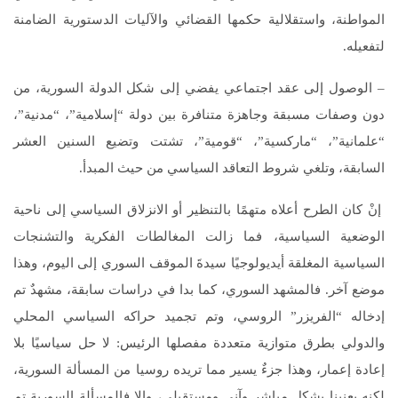
المواطنة، واستقلالية حكمها القضائي والآليات الدستورية الضامنة
لتفعيله.
– الوصول إلى عقد اجتماعي يفضي إلى شكل الدولة السورية، من
دون وصفات مسبقة وجاهزة متنافرة بين دولة “إسلامية”، “مدنية”،
“علمانية”، “ماركسية”، “قومية”، تشتت وتضيع السنين العشر
السابقة، وتلغي شروط التعاقد السياسي من حيث المبدأ.
إنْ كان الطرح أعلاه متهمًا بالتنظير أو الانزلاق السياسي إلى ناحية
الوضعية السياسية، فما زالت المغالطات الفكرية والتشنجات
السياسية المغلقة أيديولوجيًا سيدةَ الموقف السوري إلى اليوم، وهذا
موضع آخر. فالمشهد السوري، كما بدا في دراسات سابقة، مشهدٌ تم
إدخاله “الفريزر” الروسي، وتم تجميد حراكه السياسي المحلي
والدولي بطرق متوازية متعددة مفصلها الرئيس: لا حل سياسيًا بلا
إعادة إعمار، وهذا جزءٌ يسير مما تريده روسيا من المسألة السورية،
لكنه يعنينا بشكل مباشر وآني ومستقبلي، وإلا فالمسألة السورية تم