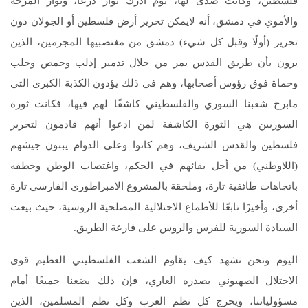
فلسطين، وكانت صدىً لها، يوم أدرك ثوار درعا، وثوار المرجة
والأموي في دمشق، أنه لايمكن تحرير أرض فلسطين أو الجولان دون
تحرير (أولًا وقبل كل شيء) دمشق من مغتصبيها المجرمين، الذين
يرون بأن طريق القدس يمر من خلال تدمير إدلب وحمص وحلب
وحماة فوق رؤوس أصحابها، وهم في ذلك يؤدون الكذبة الكبرى التي
مابرح شعبنا السوري والفلسطيني كاشفًا لهم فيها، فكانت ثورة
السوريين هي الثورة الكاشفة لمن ادعوا أنهم قادمون لتحرير
فلسطين والقدس الشريف، وهم كانوا وعلى الدوام يبنون جيشهم
(اللاوطني) من أجل بقائهم في الحكم، واغتصاب الوطن وخطفه
باتجاهات طائفية تارة، وملحقة بالمشروع الامبراطوري الفارسي تارة
أخرى، وأخيرًا تابعًا للأطماع الاحتلالية المصلحية الروسية، حيث بيعت
السيادة السورية للفرس والروس على قارعة الطريق.
اليوم ونحن نشهد كيف يقاوم الشعب الفلسطيني العظيم قوى
الاحتلال الصهيوني بصدره العاري، فإن ذلك يضعنا جميعًا أمام
مسؤولياتنا، ويحرج كل نظم العرب وكل نظم المسلمين، الذين