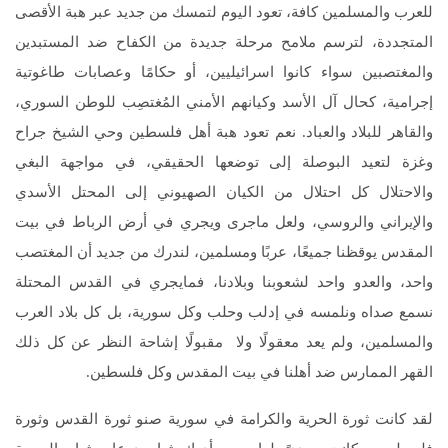
للعرب والمسلمين كافة، تعود اليوم لتمسك من جديد عبر هبة الأقصى
المتجددة، لترسم ملامح مرحلة جديدة من الكفاح ضد المستبدين
والمغتصبين سواء كانوا اسرائيليين، أو حكامًا وعصابات طاغوتية
إجرامية، كحال آل الأسد وكيانهم الأمني المُغتصِب للوطن السوري،
والقاهر للبلاد والعباد. نعم تعود هبة أهل فلسطين وحي الشيخ جراح
وغزة لتعيد البوصلة إلى توضعها الحقيقي، في مواجهة البغي
والاحتلال كل احتلال من الكيان الصهيوني إلى المحتل الأسدي
والإيراني والروسي، ولعل ماجرى ويجري في أرض الرباط في بيت
المقدس يوقظنا جميعًا، عربًا ومسلمين، لندرك من جديد أن المغتصب
واحد، والعدو واحد لشعوبنا وبلادنا، فمايجري في القدس المحتلة
نسمع صداه ونلمسه في إدلب وحلب وكل سورية، بل كل بلاد العرب
والمسلمين، ولم يعد معقولًا ولا مقبولًا إشاحة النظر عن كل ذلك
القهر الممارس ضد أهلنا في بيت المقدس وكل فلسطين.
لقد كانت ثورة الحرية والكرامة في سورية صنو ثورة القدس وثورة