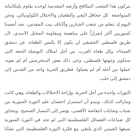
يتركون هذا الشعب المكافح وأرضه المقدسة لوحده يقاوم بإمكانياته
المتواضعة كل جحافل البغي والطغيان والاحتلال الكولونيالي. ونحن
اليوم إذ نتعلم من شعب الجبارين وأكناف بيت المقدس، نجد أنفسنا
كسوريين أكثر إصراراً على مناهضة ومقاومة المحتل الأسدي، لأن
طريق فلسطين الحقيقي لن يكون إلا بكنس الطغاة، عن دمشق
الفيحاء، وكل طغاة العرب، من أجل امتلاك البوصلة الحقة التي
ستكون وجهتها فلسطين، وعى ذلك بعض المتخرصين أم لم يعوه،
عملوا من أجله أم لم يعملوا، فطريق الحرية واحد من القدس إلى
دمشق إلى حلب.
الثورات واحدة من أجل الحرية، وإزاحة الاحتلالات والطغاة، وهي كانت
ومازالت كذلك، ويبدو أن استمرار احتضان علم الثورة السورية من
شباب وشابات انتفاضة الأقصى، يؤشر إلى المسار الصحيح، ويتجاوز
كل ضياعات الفصائل الفلسطينية التي لم تجد في الثورة السورية
نسقها القيمي الذي يلتقي مع فكرة الثورة الفلسطينية التي نشأنا