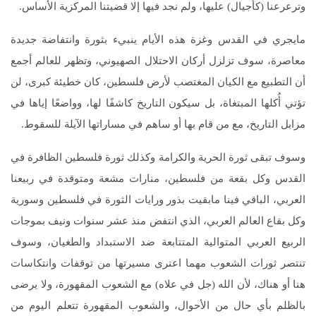
وترعرعنا (كأجيال) عليها، ولم نجد فيها إلا قضيتنا المركزية الأساس.
مايجري في القدس وغزة هذه الأيام ينبيء بثورة وانتفاضة جديدة
معاصرة، سوف تزلزل أركان الاحتلال الصهيوني، وتظهر للعالم أجمع
أن التطبيع مع الكيان المغتصب لأرض فلسطين، كان خطيئة كبرى، لن
تؤتي أُكلها المبتغاة، بل سيكون التاريخ كاشفًا لها، وواضعًا إياها في
مزابل التاريخ، مع من قام بها أو ساهم في مساراتها الآيلة للسقوط.
وسوف تبقى ثورة الحرية والكرامة وكذلك ثورة فلسطين الظافرة في
القدس وكل بقعة من فلسطين، منارات مشعة ومتوقدة في ربيعنا
العربي، الباقي فينا مابقيت بذور ورايات الثورة في فلسطين وسورية
وكل بقاع العالم العربي، الذي انتفض منذ عشر سنوات ونيف بموجات
الربيع العربي المتوالية المتتابعة ضد الاستبداد والطغيان، وسوف
تنتصر ثورات الشعوب مهما اعترى مسيرتها من توقفات وانتكاسات
هنا أو هناك، لأن الله (جل في علاه) مع الشعوب المقهورة، ولا يرضى
بالظلم بأي حال من الأحوال، والشعوب المقهورة تتعلم اليوم من