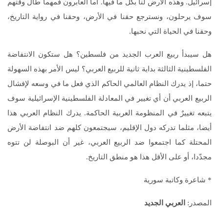
إسرائيل. وهذه الأرض لنا بكل ما فيها. أما العابرون فمهما طال وقتهم
سوف يرحلون، ونسترجع حقنا في الأرض، وحقنا في رواية التاريخ،
وحقنا في الحياة التي نحبها.
هل سيبدأ ربيع العرب الجديد من فلسطين؟ هل ستكون الانتفاضة
الفلسطينية الثالثة بداية ثانية للربيع العربي؟ ليس الأمر بهذه السهولة
حتما، إذ يدرك النظام العالمي الحاكم الذي فعل ما في وسعه لإفشال
الربيع العربي أن أي تغيير في المعادلة الفلسطينية الإسرائيلية سوف
يتبعه تغييرٌ في المنظومة العربية الحاكمة. يدرك النظام العربي هذا
أيضا، مثلما تدركه دول الإقليم، سيجتمعون كلهم ضد انتفاضة الأرض
المحتلة كما اجتمعوا ضد الربيع العربي، غير أن البوصلة لن تتوه
مجدّدا، أو على الأقل هذا هو منطق التاريخ.
* شاعرة وكاتبة سورية
المصدر:
العربي الجديد