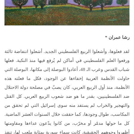
رشا عمران
*
لقد فعلوها، وأشعلوا الربيع الفلسطيني الجديد. أشعلوا انتفاضة ثالثة
ورفعوا العلم الفلسطيني في أماكن لم يُرفع فيها منذ النكبة. فعلها
شباب القدس وعرب الـ 48، أعادوا البوصلة إلى مكانها، البوصلة التي
حاولت الأنظمة العربية إخفاءها عن الوجود، فكل ما فعلته هذه
الأنظمة، منذ أول الربيع العربي، كان يصبّ في مصلحة دولة الاحتلال
ضد الفلسطينيين، بقدر ما هو ضد شعوب الربيع العربي. كل القتل
والتهجير والخراب لم يستفد منه سوى إسرائيل التي لم تحقق من
المكاسب، طوال وجودها، كما حققت خلال السنوات العشر الماضية.
كل ما حولها مدمّر أو مخرّب، من كانوا يدّعون عداءها ومقاومتها
أظهروا وجوههم الحقيقية. كانت سماء سورية بمثابة ملعب لها، تنفذ