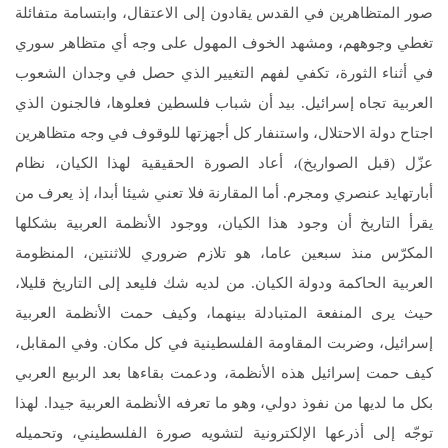
صور المتظاهرين في القدس يقادون إلى الاعتقال، وابتسامة متفائلة
تغطي وجوههم، ومشهد الخوف المهول على وجه أي متظاهر سوري
في أثناء الثورة، تكفي لفهم التغيير الذي حصل في وجدان الشعوب
العربية تجاه إسرائيل. بيد أن شباب فلسطين فعلوها، فالجنون الذي
اجتاح دولة الاحتلال، واستنفار كل أجهزتها للوقوف في وجه متظاهرين
عزّل (قبل الصواريخ)، أعاد الصورة الحقيقية لهذا الكيان، نظام
أبارتهايد عنصري ومجرم. أما المقارنة فلا تعني شيئا أبدا، إذ يعرف من
يقرأ التاريخ أن وجود هذا الكيان، ووجود الأنظمة العربية بشكلها
المكرّس منذ سبعين عاما، هو تلازم ضروري للاثنتين، المنظومة
العربية الحاكمة ودولة الكيان. من لديه شك فليعد إلى التاريخ قليلا،
حيث يرى المنفعة المتبادلة بينهما، وكيف حمت الأنظمة العربية
إسرائيل، وضربت المقاومة الفلسطينية في كل مكان. وفي المقابل،
كيف حمت إسرائيل هذه الأنظمة، ودعمت بقاءها بعد الربيع العربي
بكل ما لديها من نفوذ دولي، وهو ما تعرفه الأنظمة العربية جيدا. لهذا
توجّه إلى أذرعها الإلكترونية لتشويه صورة الفلسطيني، وتحميله