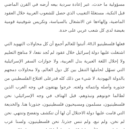
مسؤولية ما حدث، عبر إعادة سردية بيعه أرضه في القرن الماضي
قبل النكبة، مستغلةً التغييب الذي حصل للشعوب العربية خلال العقود
الماضية، وإلهاءها عن الانشغال بالسياسة، وتكريس شوفينية قومية
بغيضة لدى كل شعب عربي على حدة.
فعلها فلسطينيو الـ48. أثبتوا للعالم أجمع أن كل محاولات التهويد التي
اشتغلت عليها دولة إسرائيل خلال عقود لم تُجد نفعا، لا مناهج التعليم
ولا إحلال اللغة العبرية بدل العربية، ولا جوازات السفر الإسرائيلية
التي تسهّل لحاملها التنقل بين كل دول العالم، ولا محاولات دمجهم
بالدولة اليهودية. لا شيء من ذلك كله قدرعلى اقتلاع الفلسطيني من
جذوره وأصله وانتمائه ولغته. خرجوا يهتفون في وجه العرب الذين
لطالما خونوهم ونبذوهم، قبل الهتاف في وجه الإسرائيلي: نحن
فلسطينيون، مسلمون ومسيحيون فلسطينيون، جذورنا هنا. والخديعة
التي قامت عليها دولة الاحتلال آن لها أن تنكشف وتفضح وتنتهي. نحن
لم نخن، ولم نبع، ولم ننس جذرنا. نحن فلسطينيون، ولسنا عرب