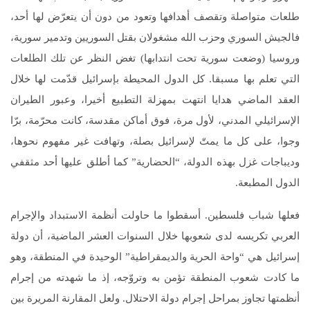
طلعات متواصلة وتقصف أهدافها وتعود من دون أن يتعرّض لها أحد،
فالجيش السوري وحزب الله مشغولان بقتل السوريين وتدمير سورية،
وروسيا (وضعت سورية تحت انتدابها) تغض النظر عن تلك الطلعات
التي تعلم بها مسبقا. كل الدول المحيطة بإسرائيل قدّمت لها خلال
العقد الماضي هدايا انتهت بمهزلة التطبيع أخيرا، وعبور الطيران
الإسرائيلي المدني، لأول مرة، فوق أماكن مقدسة، كانت محرّمة، برّا
وجوا، على كل ما يمتّ لإسرائيل بصلة، وتهافت غير مفهوم نحوها،
وديباجات غزل بهذه الدولة، “الحضارية” كما أطلق عليها أحد مثقفي
الدول المطبعة.
فعلها شباب فلسطين. أسقطوا ما حاولت أنظمة الاستبداد والإجرام
العربي تكريسه لدى شعوبها خلال السنوات العشر الماضية، أن دولة
إسرائيل هي “واحة الحرية والديمقراطية” الوحيدة في المنطقة، وهو
ما كادت شعوب المنطقة تؤمن به وتروّجه، إذ ما شهدته من إجرام
أنظمتها تجاوز بمراحل إجرام دولة الاحتلال. ولعل المقارنة المريرة بين