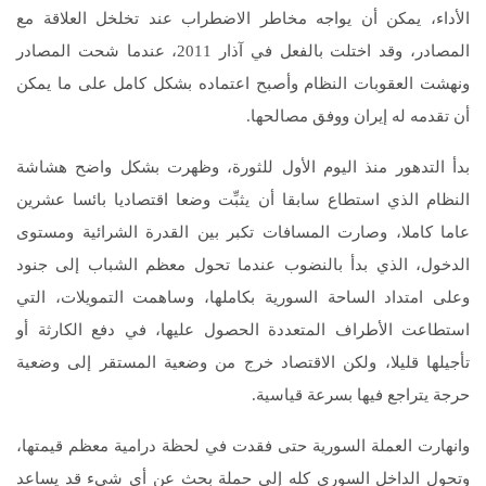
الأداء، يمكن أن يواجه مخاطر الاضطراب عند تخلخل العلاقة مع
المصادر، وقد اختلت بالفعل في آذار 2011، عندما شحت المصادر
ونهشت العقوبات النظام وأصبح اعتماده بشكل كامل على ما يمكن
أن تقدمه له إيران ووفق مصالحها.
بدأ التدهور منذ اليوم الأول للثورة، وظهرت بشكل واضح هشاشة
النظام الذي استطاع سابقا أن يثبِّت وضعا اقتصاديا بائسا عشرين
عاما كاملا، وصارت المسافات تكبر بين القدرة الشرائية ومستوى
الدخول، الذي بدأ بالنضوب عندما تحول معظم الشباب إلى جنود
وعلى امتداد الساحة السورية بكاملها، وساهمت التمويلات، التي
استطاعت الأطراف المتعددة الحصول عليها، في دفع الكارثة أو
تأجيلها قليلا، ولكن الاقتصاد خرج من وضعية المستقر إلى وضعية
حرجة يتراجع فيها بسرعة قياسية.
وانهارت العملة السورية حتى فقدت في لحظة درامية معظم قيمتها،
وتحول الداخل السوري كله إلى حملة بحث عن أي شيء قد يساعد