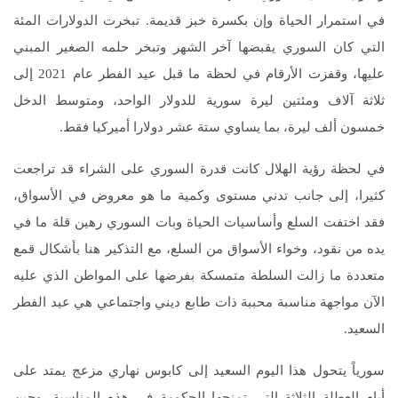
في استمرار الحياة وإن بكسرة خبز قديمة. تبخرت الدولارات المئة
التي كان السوري يقبضها آخر الشهر وتبخر حلمه الصغير المبني
عليها، وقفزت الأرقام في لحظة ما قبل عيد الفطر عام 2021 إلى
ثلاثة آلاف ومئتين ليرة سورية للدولار الواحد، ومتوسط الدخل
خمسون ألف ليرة، بما يساوي ستة عشر دولارا أميركيا فقط.
في لحظة رؤية الهلال كانت قدرة السوري على الشراء قد تراجعت
كثيرا، إلى جانب تدني مستوى وكمية ما هو معروض في الأسواق،
فقد اختفت السلع وأساسيات الحياة وبات السوري رهين قلة ما في
يده من نقود، وخواء الأسواق من السلع، مع التذكير هنا بأشكال قمع
متعددة ما زالت السلطة متمسكة بفرضها على المواطن الذي عليه
الآن مواجهة مناسبة محببة ذات طابع ديني واجتماعي هي عيد الفطر
السعيد.
سورياً يتحول هذا اليوم السعيد إلى كابوس نهاري مزعج يمتد على
أيام العطلة الثلاثة التي تمنحها الحكومة في هذه المناسبة، وحين