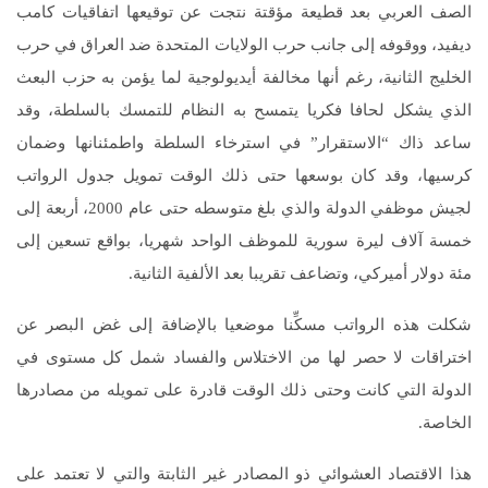
الصف العربي بعد قطيعة مؤقتة نتجت عن توقيعها اتفاقيات كامب
ديفيد، ووقوفه إلى جانب حرب الولايات المتحدة ضد العراق في حرب
الخليج الثانية، رغم أنها مخالفة أيديولوجية لما يؤمن به حزب البعث
الذي يشكل لحافا فكريا يتمسح به النظام للتمسك بالسلطة، وقد
ساعد ذاك “الاستقرار” في استرخاء السلطة واطمئنانها وضمان
كرسيها، وقد كان بوسعها حتى ذلك الوقت تمويل جدول الرواتب
لجيش موظفي الدولة والذي بلغ متوسطه حتى عام 2000، أربعة إلى
خمسة آلاف ليرة سورية للموظف الواحد شهريا، بواقع تسعين إلى
مئة دولار أميركي، وتضاعف تقريبا بعد الألفية الثانية.
شكلت هذه الرواتب مسكِّنا موضعيا بالإضافة إلى غض البصر عن
اختراقات لا حصر لها من الاختلاس والفساد شمل كل مستوى في
الدولة التي كانت وحتى ذلك الوقت قادرة على تمويله من مصادرها
الخاصة.
هذا الاقتصاد العشوائي ذو المصادر غير الثابتة والتي لا تعتمد على