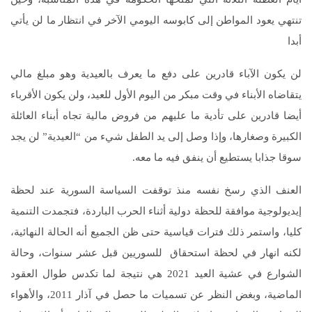
تنتهي يعود المواطن إلى كابوسه اليومي الآخر في انتظار ما لن يأتي
أبدا
لن يكون الآباء قادرين على دفع ما يعرف بالعيدية وهو مبلغ مالي
يتقاضاه الأبناء في وقت مبكر من اليوم الأول للعيد، ولن يكون الأقرباء
أيضا قادرين على تأدية ما عليهم من فروض مالية تجاه أبناء العائلة
الكبيرة وصغارها، وإذا وصل إلى يد الطفل شيء من “العيدية” لن يجد
سوقا جذابا يستطيع أن ينفق فيه ما معه.
العنف الذي رسخ نفسه منذ توقفت السياسة السورية عند لحظة
إيديولوجية موافقة للحظة دولية أثناء الحرب الباردة، فتجمدت التنمية
كليا، واستمر ذلك فترات قياسية حتى ظن الجميع أنه الحالة النهائية،
لكنه انهار في لحظة استحقاق للسوريين قبل عشر سنوات، وحالة
الشوارع في عشية العيد 2021 هي نتيجة لما تكدس طوال العقود
الماضية، وبغض النظر عن تسميات ما حصل في آذار 2011، والأهواء