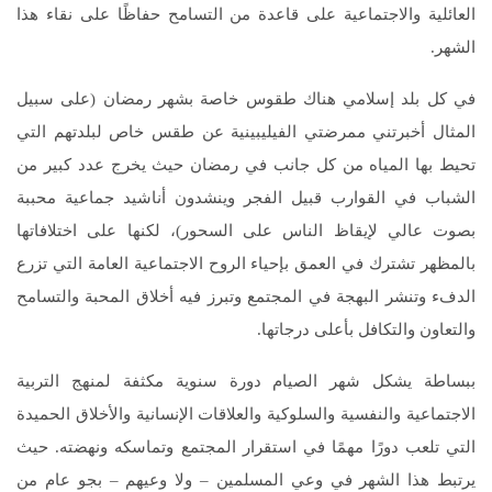
العائلية والاجتماعية على قاعدة من التسامح حفاظًا على نقاء هذا
الشهر.
في كل بلد إسلامي هناك طقوس خاصة بشهر رمضان (على سبيل
المثال أخبرتني ممرضتي الفيليبينية عن طقس خاص لبلدتهم التي
تحيط بها المياه من كل جانب في رمضان حيث يخرج عدد كبير من
الشباب في القوارب قبيل الفجر وينشدون أناشيد جماعية محببة
بصوت عالي لإيقاظ الناس على السحور)، لكنها على اختلافاتها
بالمظهر تشترك في العمق بإحياء الروح الاجتماعية العامة التي تزرع
الدفء وتنشر البهجة في المجتمع وتبرز فيه أخلاق المحبة والتسامح
والتعاون والتكافل بأعلى درجاتها.
ببساطة يشكل شهر الصيام دورة سنوية مكثفة لمنهج التربية
الاجتماعية والنفسية والسلوكية والعلاقات الإنسانية والأخلاق الحميدة
التي تلعب دورًا مهمًا في استقرار المجتمع وتماسكه ونهضته. حيث
يرتبط هذا الشهر في وعي المسلمين – ولا وعيهم – بجو عام من