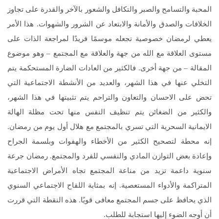
المحبة والتسامح والصبر والتكافل والشعور بالآخر والقدرة على تجاوز
الخلافات والصدق والأمانة والابتعاد عن الشرور والشهوات. هذا الأمر
يعطي لرمضان خصوصية تجعله موسمًا فريدًا لمراجعة الذات على
مستوى العلاقة مع الله من جهة والعلاقة مع المجتمع – وهو موضوع
المقالة – من جهة أخرى. فالكثير من العادات الضارة المستحكمة يتم
التخلي عنها في هذا الشهر، والعديد من الأنشطة الاجتماعية التي
تحض على الاحسان والتعاون والتراحم يتم تثبيتها في هذا الشهر،
والكثير من الضغائن يتم تنظيف النفس منها تحت مظلة الهالة
الايمانية السحرية التي تسري بالمجتمع مع هلال أول يوم من رمضان.
إنه محطة لتصحيح الكثير من الأخطاء والهفوات وبلسمة الجراح
وإعادة بعض التوازن المادي والنفسي للفرد والمجتمع. رمضان جرعة
سنوية داعمة تزيد من مناعة المجتمع تجاه الأمراض الاجتماعية
المتراكمة والأدواء المستعصية. إنه بمثابة اللقاح الاجتماعي السنوي
الذي يحافظ على جسم المجتمع معافى قويًا. هذه النقطة التي قررت
أن أوجه الضوء إليها استجابة للطلب.