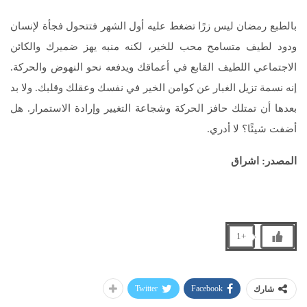
بالطبع رمضان ليس زرًا تضغط عليه أول الشهر فتتحول فجأة لإنسان
ودود لطيف متسامح محب للخير، لكنه منبه يهز ضميرك والكائن
الاجتماعي اللطيف القابع في أعماقك ويدفعه نحو النهوض والحركة.
إنه نسمة تزيل الغبار عن كوامن الخير في نفسك وعقلك وقلبك. ولا بد
بعدها أن تمتلك حافز الحركة وشجاعة التغيير وإرادة الاستمرار. هل
أضفت شيئًا؟ لا أدري.
المصدر: اشراق
+1
Twitter
Facebook
شارك