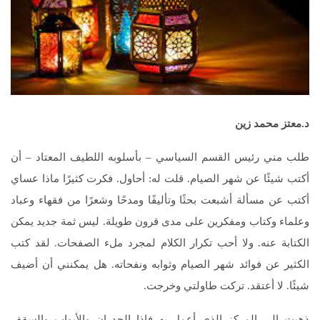
د.معتز محمد زين
طلب مني رئيس القسم السياسي – بأسلوبه اللطيف المعتاد – أن
أكتب شيئًا عن شهر الصيام. قلت له: أحاول. فكرت كثيرًا ماذا عساي
أكتب عن مسألة أشبعت بحثًا وتأليفًا ومدحًا وشعرًا من فقهاء وعباد
وعلماء وكتاب ومفكرين على مدى قرون طويلة. ليس ثمة جديد يمكن
الكتابة عنه. ولا أحب تكرار الكلام لمجرد ملء الصفحات. لقد كتب
الكثير عن فوائد شهر الصيام وثوابه ونفحاته. هل يمكنني أن أضيف
شيئًا. لا أعتقد. تركت طاولتي وخرجت.
ذهبت إلى المركز الذي أعمل به فإذا الجدران والأبواب والسقف