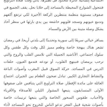
اجتماعية إنسانية عابرة للحدود قل نظيرها. يأتي وقت صلاة التراويح
فتتحول الشوارع المحيطة بالمساجد إلى خلايا نحل. يقف الجميع في
صفوف مستوية منظمة منتظرين الركعة الأخيرة لكي ترتفع أكفهم
وتدمع عيونهم وتسجد قلوبهم خاشعة بين يدي بارئها في منظر أخاذ
يشكل وصلة متينة بين الأرض والسماء.
يسافر خيالي سريعًا إلى سورية وتحديدًا إلى بلدتي أريحا. في رمضان
تشعر هناك ببهجة خاصة وطعم مميز لكل وقت وكل طقس وكل
سلوك اجتماعي. الأناشيد الجميلة التي تلامس القلب والروح والتي
ترحب برمضان فتبتهج القلوب، أو تودعه فتدمع العيون. حلقات
الدرس في المساجد. حركة السوق قبيل المغرب وأصوات الباعة
والنشاط التجاري الكبير. تبادل صحون الطعام بين الجيران. اجتماع
العائلة على مائدة الإفطار. صلاة التراويح التي يتنافس على صفوفها
الأولى المتسابقون. يتبعها المشوار الليلي للأصدقاء والأقرباء
والأحباب. طقوس السحور الخاصة والتي يتبعها ترنيمات خاصة
بأصوات شجية قبيل الفجر تدعو الناس للخروج نحو المساجد لأداء