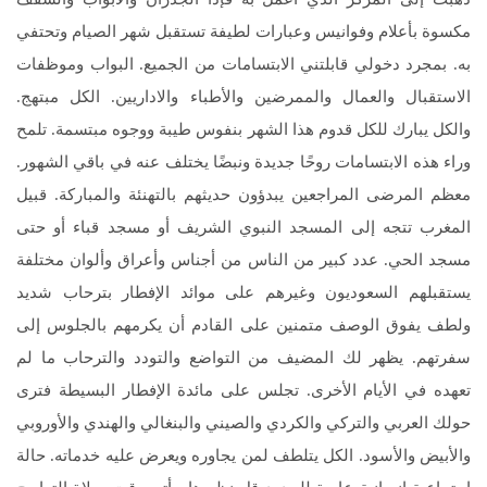
مكسوة بأعلام وفوانيس وعبارات لطيفة تستقبل شهر الصيام وتحتفي
به. بمجرد دخولي قابلتني الابتسامات من الجميع. البواب وموظفات
الاستقبال والعمال والممرضين والأطباء والاداريين. الكل مبتهج.
والكل يبارك للكل قدوم هذا الشهر بنفوس طيبة ووجوه مبتسمة. تلمح
وراء هذه الابتسامات روحًا جديدة ونبضًا يختلف عنه في باقي الشهور.
معظم المرضى المراجعين يبدؤون حديثهم بالتهنئة والمباركة. قبيل
المغرب تتجه إلى المسجد النبوي الشريف أو مسجد قباء أو حتى
مسجد الحي. عدد كبير من الناس من أجناس وأعراق وألوان مختلفة
يستقبلهم السعوديون وغيرهم على موائد الإفطار بترحاب شديد
ولطف يفوق الوصف متمنين على القادم أن يكرمهم بالجلوس إلى
سفرتهم. يظهر لك المضيف من التواضع والتودد والترحاب ما لم
تعهده في الأيام الأخرى. تجلس على مائدة الإفطار البسيطة فترى
حولك العربي والتركي والكردي والصيني والبنغالي والهندي والأوروبي
والأبيض والأسود. الكل يتلطف لمن يجاوره ويعرض عليه خدماته. حالة