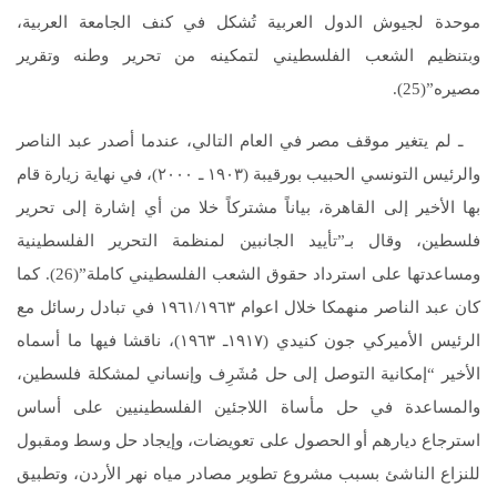
موحدة لجيوش الدول العربية تُشكل في كنف الجامعة العربية،
وبتنظيم الشعب الفلسطيني لتمكينه من تحرير وطنه وتقرير
مصيره”(25).
ـ لم يتغير موقف مصر في العام التالي، عندما أصدر عبد الناصر
والرئيس التونسي الحبيب بورقيبة (١٩٠٣ ـ ٢٠٠٠)، في نهاية زيارة قام
بها الأخير إلى القاهرة، بياناً مشتركاً خلا من أي إشارة إلى تحرير
فلسطين، وقال بـ”تأييد الجانبين لمنظمة التحرير الفلسطينية
ومساعدتها على استرداد حقوق الشعب الفلسطيني كاملة”(26). كما
كان عبد الناصر منهمكا خلال اعوام ١٩٦١/١٩٦٣ في تبادل رسائل مع
الرئيس الأميركي جون كنيدي (١٩١٧ـ ١٩٦٣)، ناقشا فيها ما أسماه
الأخير “إمكانية التوصل إلى حل مُشَرِف وإنساني لمشكلة فلسطين،
والمساعدة في حل مأساة اللاجئين الفلسطينيين على أساس
استرجاع ديارهم أو الحصول على تعويضات، وإيجاد حل وسط ومقبول
للنزاع الناشئ بسبب مشروع تطوير مصادر مياه نهر الأردن، وتطبيق