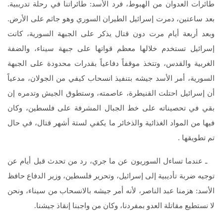
طائرات العدوان من الهبوط، فرد الأسد: طائراتنا في رحلة تدريبية.
بعد ساعتين، دمرت إسرائيل الطيران السوري وهو جاثم على الأرض.
وبعد أربعة أيام مرت دون قتال يذكر على الجبهة السورية، كانت
إسرائيل تستخدم خلالها معظم قواتها على جبهة سيناء، والضفة
الغربية والقدس، وتتخذ موقفاً دفاعياً بقدرات محدودة على الجبهة
السورية، أمر الأسد جيشه بتنفيذ انسحاب كيفي من الجولان، مدعياً
أن إسرائيل احتلت القنيطرة، عاصمته، وستطوق الجيش وتدمره إن
بقي في تحصيناته على خط الجبال المشرفة على فلسطين، وكان
فيها من المواد الغذائية والذخائر ما يكفي لستة أشهر قتال، في حال
تم تطويقها .
ـ عندما تساءل السوريون عن ما جري، رد من تحدث قبل أيام عن
توجيه ضربة تأديبية إلى إسرائيل، وتحرير فلسطين، وزير الدفاع حافظ
الأسد: هزمنا عبد الناصر، لأنه أمر جيشه بالانسحاب من سيناء، ونحن
لا نستطيع مقاتلة العدو بمفردنا، وكان من واجبنا إنقاذ جيشنا.