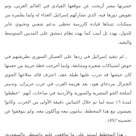
خسرتها مصر أزيحت عن موقعها القيادي في العالم العربي، وتم
تقويض دورها فيه، الذي تشاركهم إسرائيل العداء له ولما يضّمره من
ممكنات تتبناها قيادة كارزمية تحظى بدعم شعبي ونخبوي عابر
للدول، يهدد تل أبيب كما يهدد نظام دمشق على المديين المتوسط
والبعيد.
ـ لم تتقيد إسرائيل في ردها على العسكر السوري بطريقتهم في
خوض اشتباكات صغيرة ومتتابعة، وإنما أخرجت خطة حربية من جعبتها
كان جيشها قد تدرب عليها طيلة عقد، اعترف قائد سلاحها الجوي
الجنرال مردخاي هود، بعد هزيمة العرب في حرب حزيران، وتدمير
أسلحة الجو المصرية والسورية والأردنية في ساعات، أنهم: “خططوا
لمدة ١٦ سنة لما تم خلال الثمانين دقيقة الأولى من الحرب. وكانوا
يعيشون مع هذا المخطط، ينامون معه ويأكلون معه، ولم يتوقفوا عن
تحسينه”(49) .
ـ هذا المخطط استند على ما توافقت عليه واشنطن والسعودية: