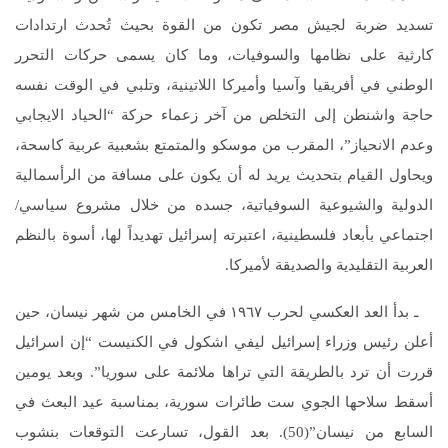
تسديد ضربة لجيش مصر تكون من القوة بحيث تُحدث ارتدادات
كارثية على نظامها والسوفيات، وما كان يسمى حركات التحرر
الوطني في أفريقيا وآسيا وأميركا اللاتينية، وتلبي في الوقت نفسه
حاجة واشنطن إلى التخلص من آخر زعماء حركة “الحياد الايجابي
وعدم الانحياز”، المقرب من موسكو والمتمتع بشعبية عربية كاسحة،
ويحاول القيام بتحديث يريد له أن يكون على مسافة من الرأسمالية
الدولية والشيوعية السوفياتية، جسده من خلال مشروع سياسي/
اجتماعي بأبعاد فلسطينية، اعتبرته إسرائيل تهديداً لها، أسوة بالنظم
العربية التقليدية والصديقة لأميركا.
ـ بدأ العد العكسي لحرب ١٩٦٧ في الخامس من شهر نيسان، حين
أعلن رئيس وزراء إسرائيل ليفي اشكول في الكنيست “إن اسرائيل
قررت أن ترد بالطريقة التي تراها ملائمة على سوريا”. وبعد يومين
أسقط سلاحها الجوي ست طائرات سورية، بمناسبة عيد البعث في
السابع من نيسان”(50). بعد القول، تسارعت التوقعات بنشوب