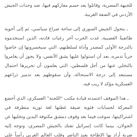
للجبهة المصرية، وقاتلوا بعد حسم معاركهم فيها، ضد وحدات الجيش
الأردني في الضفة الغربية.
ـ بتحول الجيش السوري إلى ساحة صراع سياسي، ثم إلى أخوية
طائفيةْ العصبية، غدت الحرب آخر رغبات قادته، الذين استخدموه
بالدرجة الأولى كمصدر وأداة لسلطتهم، التي سيخسرونها إن خاضوا
حرباً تدمره، بعد أن استولوا عليها بشق الأنفس، ولا يجوز أن يغامروا
بالتخلي عنها من أجل فلسطين، التي يعلمون أن تحريرها احتمال
مستبعد إلى درجة الاستحالة، وأن سقوطهم بعد تدمير ذراعهم
العسكرية مؤكد لا ريب فيه.
ـ هذا الموقف اعتمدته قيادة مكتب “اللجنة” العسكري، الذي أخضع
المعركة لحسابات فئوية ضيقة غطتها لغة ثورية متطرفة في
اشتراكيتها، سوغت فيما بعد وقوف دمشق مكتوفة اليدين وتخليها عن
الجولان، بينما كانت إسرائيل تفتك بالجيش المصري، وتوجه إليه
ضربة أراد بها الإطاحة بعبد الناصر وقلب العالم العربي رأساً على