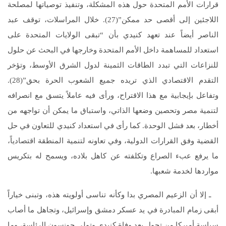
قرارات الأمم المتحدة حول هذه المشكلة، وتنفيذ توصياتها لمصلحة
اللاجئين إلى أقصى حد ممكن”(27). خلال المراسلات، توقف عبد
الناصر أيضاً عند تعهد كنيدي بأن “تبقى الولايات المتحدة على
استعداد للمساهمة داخل الأمم المتحدة وخارجها في البحث عن حلول
للنزاعات التي تبدد الطاقات الثمينة لدول الشرق الأوسط، وتؤخر
التقدم الاقتصادي الذي تريده جميع الشعوب الحرة بحق”(28).
وتفاعل بإيجابية مع هذا الاقتراح، ورأى فيه عاملاً يتسق مع انصرافه
لتنمية مصر وتحصين وضعها الذاتي، واستباق ما يمكن أن تواجهه من
أخطار، بعد فشل الوحدة. كما رأى في استعداد كنيدي للتعاون في حل
القضية وفق القرارات الدولية، وفي تعاونه لتنمية المنطقة اقتصادياً،
ما يرفع عبء الصراع وتكلفته عن كاهل بلاده، ويسمح له بتكريس
مواردها لخدمة شعبها.
ـ إلا أن الزعيم المصري بدا وكأنه تناسى أولويته هذه، وتبنى خياراً
أبقى زمام المبادرة في يد عسكر دمشق وإسرائيل، وتجاهل ما أصاب
سياسة أميركا من تحول بعد وفاة كنيدي وتولي جونسون الرئاسة، وما