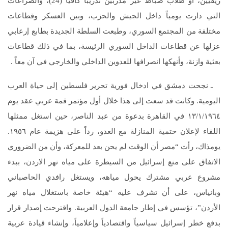
ريفيين، أو طلاب ضباط غير مدربين تدريبا كافيا”(24)، والصراعات
التي دارت يومياً داخل الجيش والحزب، وبين العسكر وقطاعات
مختلفة من المجتمع السوري، وطبعت السلطة الجديدة بطابع إرعابي
عزلها عن قطاعات الداخل السوري الرئيسة، بما في ذلك قطاعات
بعثية وازنة، وأنهكها انصرافها للعدوين الداخلي والخارجي في آن معاً .
ـ نجحت دمشق في ادخال فورية تحرير فلسطين إلى حياة العرب
اليومية. وكانت قد سعت إلى هذا خلال أول مؤتمر قمة عربي عقد يوم
١٣/١/١٩٦٤ في القاهرة بدعوة من عبد الناصر، حين استغل ممثلها
اللقاء لإعلان حتمية المنازلة مع العدو، رداً على هزيمة عام ١٩٥٦.
يومذاك، رأت “مصر أن الوقت لم يحن بعد للمعركة، وأن من الضروري
الاتفاق على منع إسرائيل من السيطرة على مياه نهر الاردن، ببدء
مشروع عربي مشترك يحول مياهه، ويستغل رافدي الحاصباني
وبانياس، على أن تشرف عليه “هيئة خاصة باستغلال مياه نهر
الأردن”، تؤسس في إطار جامعة الدول العربية. واقترحت إصدار قرار
بدفع خطر إسرائيل سياسياً واقتصادياً وإعلامياً، وإنشاء قيادة عربية