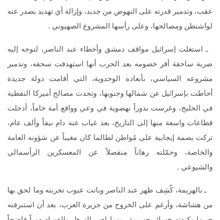
عقب، وتدمير قدرته على النهوض من جديد، وإزالة أي تهديد يصدر عنه
لواشنطن ومصالحها، وعلى رأسها المشروع الصهيوني .
ـ استغلت إسرائيل مواقف دمشق وأخطاء عبد الناصر، لتوجه إليه
ضربة ساحقة أقر خصومه بعد الحرب أنها استهدفت سحقه، وتدمير
مشروعه السياسي، بأبعاده الوحدوية، التي أقامت دولة جديدة
أحاطت بإسرائيل عن شمالها وجنوبها، وتحدت مصالح أميركا النفطية
في الخليج، وغرست بذوراً نهضوية في وعي وواقع أمة خاماً، أدخلت
قطاعات واسعة منها إلى التاريخ، بعد غياب عنه دام نيفاً وألف عام،
تركت بصمة إيجابية على مُواطن لطالما كان مغيباً عن شؤونه العامة
والخاصة، وحمّلته رهاناً منفصلاً عن المعسكرين الرأسمالي
والشيوعي .
ـ بالهزيمة، كُشِف ظهر عبد الناصر وبانت عيوب تجربته وما لحق بها
من هشاشة، وأرغم على الخروج من جزيرة العرب، بعد أن استنزفته
حربها وكبدته خسائر جسيمة، بينما لعب الترهل والفساد دوراً فاضحاً