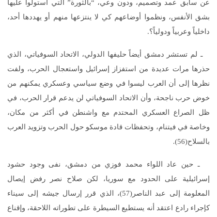
عن سابق عمد وتصميم، ودون وعي، “بالثورة” التي استولوا عليها
بشق الأنفس، ونظموا أوضاعهم كي لا ينتزعها منهم أو يهددها أحد،
داخلياً وعربياً ودولياً؟.
ـ لم تستشر دمشق أيضاً حليفها الدولي، الاتحاد السوفياتي، الذي
حذرها مرات عديدة من استفزاز إسرائيل واستعجال الحرب، ولفت
نظرها إلى أن العرب ليسوا في وضع سياسي وعسكري يمكنهم من
خوض حرب ناجحة، وأن الاتحاد السوفياتي لن يدعم قرار الحرب، في
ظل الصراع العسكري المحتدم مع واشنطن في أكثر من مكان،
وخاصة في فيتنام، وتحفظات قادة موسكو حول الحرب وتزويد العرب
بالسلاح(56).
ـ حين عاد اللواء محمد فوزي من دمشق، نفى وجود حشود
إسرائيلية على الحدود مع سوريا، لكن صلاح نصر رفض إيصال
المعلومة إلى عبد الناصر(57)، الذي قرر إرسال جيشه إلى سيناء
كإجراء رادع اعتقد أنه يستطيع السيطرة على تطوراته اللاحقة، وإقناع