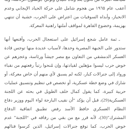
أعقب عام ١٩٦٥ من هجوم شامل على حركة الحياد الإيجابي وعدم
الانحياز، وأبداه السوفيات من اعتراض على الحرب، خشية أن تنتهي
بهزيمة، وخضوع القاهرة لمواقف أملتها راهنية المعركة.
ـ ثمة عامل شجع إسرائيل على استعجال الحرب، وأقنعها أنها
ستدور على الجبهة المصرية وحدها، لأسباب عديدة منها توجس قادة
العسكر الدمشقي من التعاون مع مصر جيشاً ورئاسة، وعجزهم عن
خوض حرب ليسوا مؤهلين لقيادتها، وإن مُنحوا رتباً رفعتهم من نقباء
ورواد إلى جنرالات كبار، لكنه لم يسبق لأي منهم أن خاض معركة، أو
شارك في وضع خطة عسكرية، أو تخصص في تنظيم وتنسيق عمليات
حربية كبيرة، كما يقول كمال خلف الطويل في بحثه عن اللجنة
العسكرية(29)، قبل أن يؤكد “أن نقيب البارحة لواء اليوم ووزير دفاع
النظام العسكري حافظ الأسد رفض تطبيق اتفاقية الدفاع
المشترك”(30)، لأنه قرر مع من بقي من رفاقه في “اللجنة” عدم
خوض الحرب، كما توقع جنرالات إسرائيل، الذين كرسوا قتالهم