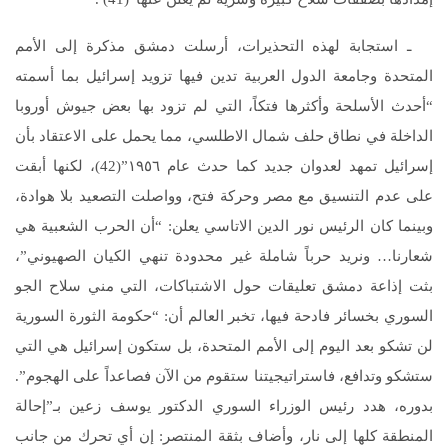
ـ استجابة لهذه التحذيرات، أرسلت دمشق مذكرة إلى الأمم
المتحدة وجامعة الدول العربية تدين فيها تزويد إسرائيل بما أسمته
“أحدث الأسلحة وأكثرها فتكاً، التي لم تزود بها بعض جيوش أوروبا
الداخلة في نطاق حلف شمال الاطلسي، مما يحمل على الاعتقاد بأن
إسرائيل تمهد لعدوان جديد كما حدث عام ١٩٥٦”(42)، لكنها أبقت
على عدم التنسيق مع مصر وحركة فتح، وواصلت التصعيد بلا هوادة،
وبينما كان الرئيس نور الدين الاتاسي يعلن: “أن الحرب الشعبية هي
شعارنا… ونريد حرباً شاملة غير محدودة تنهي الكيان الصهيوني”،
بثت إذاعة دمشق تعليقات حول الاشتباكات، التي مني سلاح الجو
السوري بخسائر فادحة فيها، تخبر العالم أن: “حكومة الثورة السورية
لن تشكو بعد اليوم إلى الأمم المتحدة، بل ستكون إسرائيل هي التي
ستشكو وتدافع، فاستراتيجيتنا ستقوم من الآن فصاعداً على الهجوم”.
بدوره، هدد رئيس الوزراء السوري الدكتور يوسف زعين بـ”إحالة
المنطقة كلها إلى نار، وأضاف بثقة المنتصر: إن أي تحرك من جانب