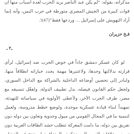
مذكراته، بقوله: “لم يكن عبد الناصر يريد الحرب لعدة أسباب منها أن
قوات كبيرة من الجيش المصري متورطة في حرب اليمن، وأنه إنما
أراد التهويش على إسرائيل … وردعها فقط”(47)!.
فـخ حزيران
ـ٢ ـ
لو كان عسكر دمشق جاداً في خوض الحرب ضد إسرائيل، لرأى
قرارته بدلالتها وحدها، ولاعتبرها مهمة يحدد خياراته انطلاقاً منها،
ولبادر إلى تحصين أوضاعه الداخلية بالشراكة مع الداخل السوري،
ولجعل حكم القانون فيصله، بدل تطييف الدولة، ولفعّل تنسيقه مع
مصر، طرف الحرب الآخر، ولأعطى الأولوية في سياساته للتهدئة،
تمهيداً لبناء قيادة عسكرية موحدة، ولوضع خطط مدروسة، ولعمل
لتنمية ما في المجال القومي من ميول وحدوية وتعاون بين دوله دون
تفريق بين دوله، ما دامت المعركة تتطلب حشد الطاقات العربية دون