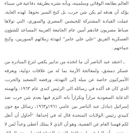
العالم بطابعه الوقائي وسلميته، وبأنه نشره بطريقة دفاعية في سيناء
يؤكد أن هدفه لم يكن شن حرب، بل كبح السير نحوها. لهذه الغاية،
عملت القيادة المشتركة للجيشين المصري والسوري، التي تولاها
ضباط مصريون قادهم أمين عام الجامعة العربية المساعد للشؤون
العسكرية الفريق “علي علي عامر” لتهدئة زملائهم السوريين، وكبح
جماحهم .
ـ اعتقد عبد الناصر أن ما اتخذه من تدابير يكفي لنزع المبادرة من
عسكر دمشق، ولمعالجة الأزمة بما له من علاقات دولية، ويعرفه
الأميركيون خاصة عن ميله إلى التهدئة، ورفضه التصعيد والحرب،
الذي كان قد أكده في رسائله الى الرئيس كندي عام ١٩٦٣، واتهمته
الدعاية السعودية مراراً وتكراراً بانه التزم فيها بعدم شن حرب ضد
إسرائيل (تبادل عبد الناصر بين عامي ١٩٦١و١٩٦٣، رسائل مع جون
كنيدي رئيس الولايات المتحدة قال له في إحداها: “أحاول أن أنقل
لكم فهمنا العام عن القضية، وهو أن الذي لا يملك أعطى وعداً لمن لا