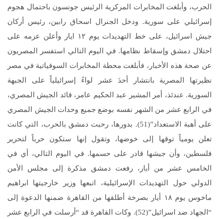
الحرب، وأبلغت المخابرات المركزية الرئيس جونسون باحتمال هجوم
إسرائيلي على سورية. ودخل الجنرال اسحاق رابين، رئيس أركان
جيش اسرائيل، على خط التهديدات يوم ١٢ ايار وأعلن عزمه على
احتلال دمشق وإسقاط نظامها. في اليوم التالي استفسر المصريون
عن صحة هذه الأخبار، فأبلغت محطة المخابرات السوفياتية في مصر
نظيرتها المصرية بانتشار أحدَ عشر لواءً إسرائيلياً على الجبهة
السورية. عندئذ، أمر المشير عبد الحكيم عامر، قائد الجيش المصري،
في الرابع عشر من الشهر نفسه بوضع جميع وحدات الجيش المصري
على أهبة الاستعداد”(51). بدورها، رحبت دمشق بالحرب، التي كانت
تعلن يومياً توقها إلى خوضها، وتقول إنها ستكون حرباً لتحرير
فلسطين، وأن جيشها قادر على حسمها. في اليوم التالي، أي في
الخامس عشر من أيار، رفعت دمشق مذكرة إلى مجلس الأمن
الدولي حول التهديدات الإسرائيلية، اتبعها وزير خارجيتها ابراهيم
ماخوس يوم ١٨ أيار بصرخة أطلقها من القاهرة ضمنها الدعوة إلى
“الجهاد ضد اسرائيل”(52). وكات القاهرة قد “أرسلت في الرابع عشر