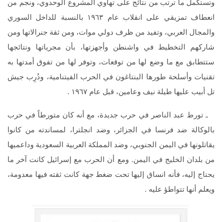
وتستكمل ما ترتب من نتائج على تهاوي المشروع الوحدوي، ونجم من
انعطاف تمزيقي على انقلاب عام ١٩٦٣ بالنسبة للداخل السوري
والمجال العربي، وتفيد من ظرف دولي موات، ومن ثقة جنرالاتها ومن
شاركهم التخطيط في واشنطن وأجهزتها، بأن مجرياتها ونتائجها
ستتطابق مع ما وضع لها من توقعات، وتوفر لها من تفوق أمدتها به
تقنيات وأسلحة طورها البنتاغون في الحرب الفيتنامية، ودُرِب جيش
تل أبيب عليها طيلة نيف وعامين، قبل عام ١٩٦٧ .
ـ تورط عبد الناصر في حرب جديدة، مع أنه كان متورطاً في حرب
بالوكالة ضد فرنسا في الجزائر، وضد انجلترا، لمساندته من كانوا
يقاتلونها في اليمن الجنوبي، وضد المملكة العربية السعودية وداعميها
من بلدان الخليج في اليمن. ومع أن الحرب مع إسرائيل كانت آخر ما
يحتاج إليه، فأنه انساق إليها تحت ضغط جهة كانت ثقته فيها معدومة،
ويعلم أنها تتواطؤ عليه .