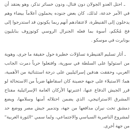
ـ احتل العدو الجولان دون قتال، ودون خسائر تذكر، وهو يعتقد أن
في الأمر خدعة، لذلك، كان بعض جنوده يحملون أعلاماً بيضاء وهم
يدخلون إلى القنيطرة، لاعتقادهم أنهم ربما يكونون قد استدرجوا إلى
فخ مُحّكم، أسوة بما فعله الجنرال الروسي كوتوزوف بنابليون
بونابرت في موسكو .
ـ أثار تسليم القنيطرة تساؤلات خطيرة حول حقيقة ما جرى، وهوية
من استولوا على السلطة في سورية، وافتعلوا حرباً دمرت الجانب
العربي، وحققت هدفين إسرائيليين على درجة استثنائية من الأهمية،
هما: الاستيلاء على جبهة حصينة كان اسقاطها ضرباً من الاستحالة لو
قرر الجيش الدفاع عنها، اعتبرتها الأركان العامة الإسرائيلية مفتاح
المشرق الاستراتيجي، الذي يضمن احتلاله أمنها وسلامها، ويضع
دمشق تحت نيران مدافعها من جهة، وتدمير جيش مصر ووضع حد
لمشروع الناصرية السياسي والاجتماعي، ولما سمي “الثورة العربية”
من جهة أخرى.