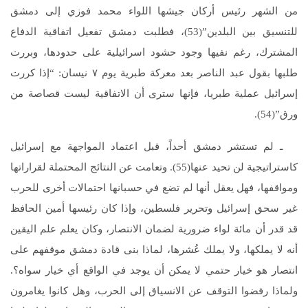
من الشهر رئيس أركان جيشها اللواء محمد فوزي إلى دمشق
للتنسيق بين البلدين”(53)، فطلبت دمشق تفعيل اتفاقية الدفاع
المشترك، رغم نفيها وجود حشود اسرائيلية على حدودها، وبررت
طلبها بقول عبد الناصر بعد معركة طبرية يوم ٧ نيسان: “إذا كررت
إسرائيل عملية طبريا، فإنها سترى أن الاتفاقية ليست قصاصة من
ورق”(54).
ـ لم تستشر دمشق أحداً، قبل اعتماد المواجهة مع إسرائيل
كاستراتيجية لن تحيد عنها(55). وتعامت عن النتائج المحتملة لقراراتها
ومواقفها، فهل يعقل أنها لم تضع في حسبانها احتمالات أخرى للحرب
غير سحق إسرائيل وتحرير فلسطين، وإذا كان رئيسها أمين الحافظ
قد قدر أن مائة لواء ضرورية لضمان الانتصار، وكان يعلم علم اليقين
أنه لا يملكها، ولا يملك عُشرها، لماذا بنى قادة دمشق موقفهم على
انتصار هو خيار حتمي لا يمكن أن يوجد في الواقع أي خيار سواه؟.
ولماذا رفضوا التوقف عن الانسياق إلى الحرب، وهل كانوا يغامرون