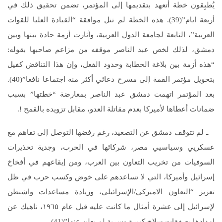
يُطبِقون خطة أتعهد بتقديمها إلى المؤتمر، تضمن تحقيق ذلك في
أربعة ايام”(39). هذه الخطة لم تنل موافقة “القيادة العليا للقوات
العربية”، التابعة لجامعة الدول العربية، وأثارت أزمة حادة بينها وبين
دمشق، لذلك لخص عبد الناصر موقفه من مزاعم صاحبها بقوله:
“هذه أزمة بين بلاغة الخطابة وحدود الفعل، وإن هذا التناقض كفيل
بتحويل مؤتمر القمة إلى مسرح دعائي أكثر منه اجتماعا نافعا”(40).
بعد المؤتمر اتهمت دمشق عبد الناصر بمعارضة “خطتها” بسبب
ضمانات أعطاها لأميركا بعدم مقاتلة العدو، مقابل تزويده بالقمح !.
ـ لم تتوقف دمشق عن التصعيد، رغم رفضها التوصل إلى تفاهم مع
عسكريي وسياسيي مصر، شركائها في الحرب، وجدية تحذيرات
السوفيات من تخريب التعاون بين العرب، ومن إيقاعهم في أفخاخ
إسرائيل وأميركا، التي لا تساعدهم على خوض وكسب حرب في ظل
تعزيز “التعاون الاميركي/الإسرائيلي، وزيادة مساعدات واشنطن
لإسرائيل إلى عشرة أمثال ما كانت عليه قبل عام ١٩٦٥، ناهيك عن
إمدادها بصفقات سلاح كبيرة وسرية لم يعلن عنها”(41) .