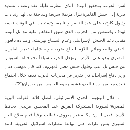
لشن الحرب، وتحقيق الهدف الذي انتظرته طيلة عقد ونصف: تسديد
ضربة إلى جيش القاهرة تنزل هزيمة سريعة وساحقة به، لها ارتدادات
وذيول كارثية على عبد الناصر ونظامه، وتستجيب في الوقت نفسه
لهدف واشنطن من الحرب، الذي سبق التفاهم عليه مع تل أبيب،
مقابل دعم الجيش الإسرائيلي وعدم السماح بهزيمته، وإمداده بالعون
التقني والمعلوماتي اللازم لنجاح ضربة جوية شاملة تدمر الطيران
المصري وهو على الأرض، وتجعل الحرب سباقاً نحو قناة السويس
بين جيش تل ابيب وفلول جيش مصر المهزوم، كما قال موشي ديان
وزير دفاع إسرائيل، في تقرير عن مجريات الحرب قدمه خلال اجتماع
عقده مجلس وزراء العدو عشية هجوم الخامس من حزيران(59) .
ـ خلال الهجوم الجوي الاسرائيلي، اتصل قائد القوات البرية
المصرية/السورية المشتركة الفريق عبد المحسن مرتجي بحافظ
الأسد، فقيل له إن مكانه غير معروف، فطلب برقياً قيام سلاح الجو
السوري بشن غارات على مهابط مطارات اسرائيل الحربية، لمنع