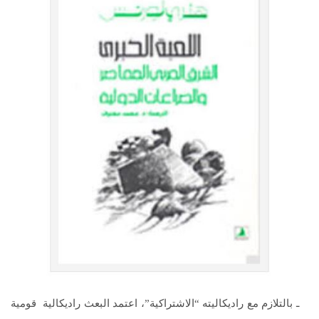
ـ بالتلازم مع راديكاليته “الاشتراكية”، اعتمد البعث راديكالية قومية