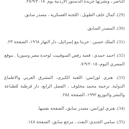
الناصر ، ونشرتها جريدة الدستور الاردنية يوم ٢٨/٩/٢٠١٨.
(29). كمال خلف الطويل : اللجنة العسكرية ، مصدر سابق.
(30). المصدر السابق.
(31). الملك حسين : حربنا مع إسرائيل، دار النهار ١٩٦٨، الصفحة ٢٣.
(32). احمد حمدي : قصة رفض السوفييت لوحدة مصر وسوريا . موقع
المصري اليوم، ٧/٩/٢٠١٥.
(33). هنري لورانس: اللعبة الكبرى، المشرق العربي والاطماع
الدولية. ترجمة محمد مخلوف ، الفصل الرابع، دار قرطبة للطباعة
والنشر والتوزيع ١٩٩٢، الصفحة ٢٥٤.
(34). هنري لورانس: مصدر سابق، الصفحة نفسها.
(35). سامي الجندي: البعث ، مرجع سابق، الصفحة ١٤٨.