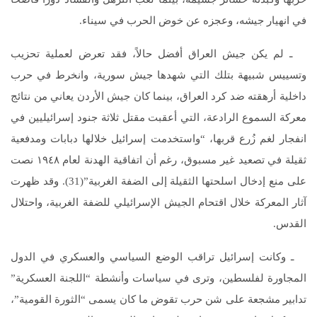
في انهيار جيشه، وعجزه عن خوض الحرب في سيناء.
ـ لم يكن جيش العراق أفضل حالاً، فقد تعرض لعملية تحزيب
وتسييس شبيهة بتلك التي شهدها جيش سورية، وانخرط في حرب
داخلية أرهقته ضد كرد العراق، بينما كان جيش الأردن يعاني من نتائج
معركة السموع الرادعة، التي أعقبت مقتل ثلاثة جنود إسرائيليين في
انفجار لغم زُرع قربها، “واستخدمت إسرائيل خلالها دبابات ومدفعية
ثقيلة في تصعيد غير مسبوق، رغم أن اتفاقية الهدنة لعام ١٩٤٨ نصت
على منع إدخال اسلحتها الثقيلة إلى الضفة الغربية”(31). وقد ظهرت
آثار المعركة خلال اقتحام الجيش الإسرائيلي للضفة الغربية، واحتلال
القدس.
ـ وكانت إسرائيل تراقب الوضع السياسي والعسكري في الدول
المجاورة لفلسطين، وترى في سياسات وأنشطة “اللجنة العسكرية”
تدابير مشجعة على شن حرب تقوض ما كان يسمى “الثورة القومية”،