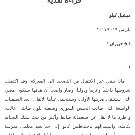
قراءة نقدية
ميشيل كيلو
باريس ٢٠١٧/٢٠١٩
فـخ حزيران !
ـ
١ ـ
ماذا يبقي غير الانتقال من التصعيد الى المعركة، وقد اكتملت
شروطها داخلياً وعربياً ودولياً، وصار واضحاً أن هدفها سيكون مصر،
التي ستتلقى ضربتها الأولى، وستتحمل عبأها الأثقل، “بعد التصفيات
الواسعة التي طالت الجيش السوري وصبغته بلون طائفي غالب،
و”طرد ما لا يقل عن سبعمائة ضابط وأكثر من ثلث سلك الضباط
بكامله، واستبدالهم باحتياطيين كانوا إلى حد بعيد معلمي مدرسة