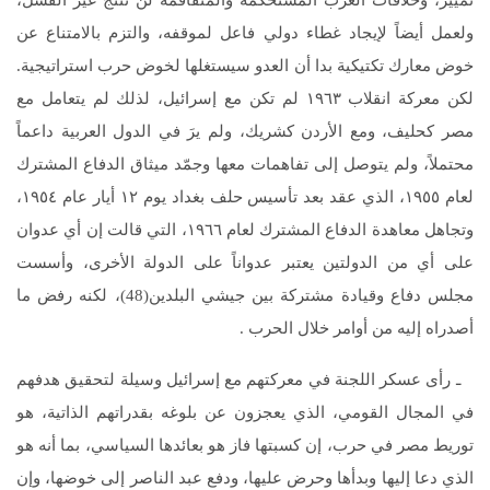
تمييز، وخلافات العرب المستحكمة والمتفاقمة لن تنتج غير الفشل،
ولعمل أيضاً لإيجاد غطاء دولي فاعل لموقفه، والتزم بالامتناع عن
خوض معارك تكتيكية بدا أن العدو سيستغلها لخوض حرب استراتيجية.
لكن معركة انقلاب ١٩٦٣ لم تكن مع إسرائيل، لذلك لم يتعامل مع
مصر كحليف، ومع الأردن كشريك، ولم يرَ في الدول العربية داعماً
محتملاً، ولم يتوصل إلى تفاهمات معها وجمّد ميثاق الدفاع المشترك
لعام ١٩٥٥، الذي عقد بعد تأسيس حلف بغداد يوم ١٢ أيار عام ١٩٥٤،
وتجاهل معاهدة الدفاع المشترك لعام ١٩٦٦، التي قالت إن أي عدوان
على أي من الدولتين يعتبر عدواناً على الدولة الأخرى، وأسست
مجلس دفاع وقيادة مشتركة بين جيشي البلدين(48)، لكنه رفض ما
أصدراه إليه من أوامر خلال الحرب .
ـ رأى عسكر اللجنة في معركتهم مع إسرائيل وسيلة لتحقيق هدفهم
في المجال القومي، الذي يعجزون عن بلوغه بقدراتهم الذاتية، هو
توريط مصر في حرب، إن كسبتها فاز هو بعائدها السياسي، بما أنه هو
الذي دعا إليها وبدأها وحرض عليها، ودفع عبد الناصر إلى خوضها، وإن