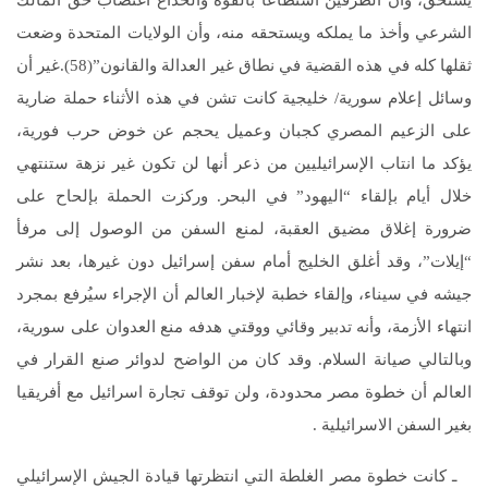
يستحق، وأن الطرفين استطاعا بالقوة والخداع اغتصاب حق المالك
الشرعي وأخذ ما يملكه ويستحقه منه، وأن الولايات المتحدة وضعت
ثقلها كله في هذه القضية في نطاق غير العدالة والقانون”(58).غير أن
وسائل إعلام سورية/ خليجية كانت تشن في هذه الأثناء حملة ضارية
على الزعيم المصري كجبان وعميل يحجم عن خوض حرب فورية،
يؤكد ما انتاب الإسرائيليين من ذعر أنها لن تكون غير نزهة ستنتهي
خلال أيام بإلقاء “اليهود” في البحر. وركزت الحملة بإلحاح على
ضرورة إغلاق مضيق العقبة، لمنع السفن من الوصول إلى مرفأ
“إيلات”، وقد أغلق الخليج أمام سفن إسرائيل دون غيرها، بعد نشر
جيشه في سيناء، وإلقاء خطبة لإخبار العالم أن الإجراء سيُرفع بمجرد
انتهاء الأزمة، وأنه تدبير وقائي ووقتي هدفه منع العدوان على سورية،
وبالتالي صيانة السلام. وقد كان من الواضح لدوائر صنع القرار في
العالم أن خطوة مصر محدودة، ولن توقف تجارة اسرائيل مع أفريقيا
بغير السفن الاسرائيلية .
ـ كانت خطوة مصر الغلطة التي انتظرتها قيادة الجيش الإسرائيلي