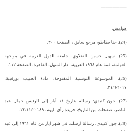
___________
هوامش
:
(24). حنا بطاطو، مرجع سابق ، الصفحة ٣٠٠.
(25). سهيل حسين الفتلاوي، جامعة الدول العربية في مواجهة
العولمة، قمة عام ١٩٦٤ العربية، دار المنهل، القاهرة، الصفحة ١١٢.
(26). الموسوعة التونسية المفتوحة: مادة الحبيب بورقيبة،
٢١/٦/٢٠١٧.
(27). جون كنيدي: رسالة بتاريخ ١١ أيار إلى الرئيس جمال عبد
الناصر، صفحات من التاريخ، جريدة رأي اليوم، ٢٢/١١/٢٠١٤٩.
(28). جون كنيدي، رسالة ارسلت في شهر ايار من عام ١٩٦١ إلى عبد