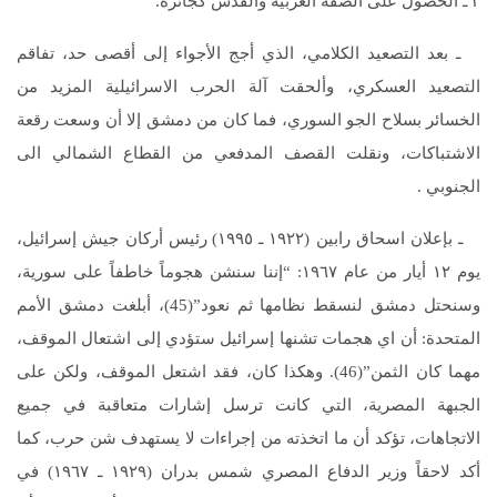
٣ ـ الحصول على الضفة الغربية والقدس كجائزة.
ـ بعد التصعيد الكلامي، الذي أجج الأجواء إلى أقصى حد، تفاقم
التصعيد العسكري، وألحقت آلة الحرب الاسرائيلية المزيد من
الخسائر بسلاح الجو السوري، فما كان من دمشق إلا أن وسعت رقعة
الاشتباكات، ونقلت القصف المدفعي من القطاع الشمالي الى
الجنوبي .
ـ بإعلان اسحاق رابين (١٩٢٢ ـ ١٩٩٥) رئيس أركان جيش إسرائيل،
يوم ١٢ أيار من عام ١٩٦٧: “إننا سنشن هجوماً خاطفاً على سورية،
وسنحتل دمشق لنسقط نظامها ثم نعود”(45)، أبلغت دمشق الأمم
المتحدة: أن اي هجمات تشنها إسرائيل ستؤدي إلى اشتعال الموقف،
مهما كان الثمن”(46). وهكذا كان، فقد اشتعل الموقف، ولكن على
الجبهة المصرية، التي كانت ترسل إشارات متعاقبة في جميع
الاتجاهات، تؤكد أن ما اتخذته من إجراءات لا يستهدف شن حرب، كما
أكد لاحقاً وزير الدفاع المصري شمس بدران (١٩٢٩ ـ ١٩٦٧) في