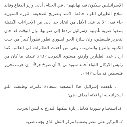
الإسرائيليين سيكون فيه نهايتهم” . في الختام، أدلى وزير الدفاع وقائد
سلاح الطيران اللواء حافظ الأسد بتصريح لصحيفة الثورة السورية
جاء فيه: “لا بد على الأقل من اتخاد حد أدنى من الإجراءات الكفيلة
بتنفيذ ضربة تأديبية لإسرائيل تردها إلى صوابها، وإن الوقت قد حان
لتحرير فلسطين، وإن سلاح الجو السوري تطور تطوراً كبيراً من حيث
الكمية والنوع والتدريب، وهي من أحدث الطائرات في العالم، كما
ازداد عدد الطيارين وارتفع مستوى التدريب”(43). عندئذ، ما كان من
رئيس الأركان اللواء أحمد سويداني إلا أن صرخ جزلاً: “إن حرب تحرير
فلسطين قد بدأت”(44) .
ـ تلقفت إسرائيل هذا التصعيد بسعادة غامرة، وطبقت للتو
استراتيجية لها ثلاثة أهداف، هي:
١ـ استخدام سورية كعامل إثارة يمكنها التذرع به لشن الحرب.
٢ـ التركيز على مصر بصفتها مركز الثقل الذي يجب ضربه.