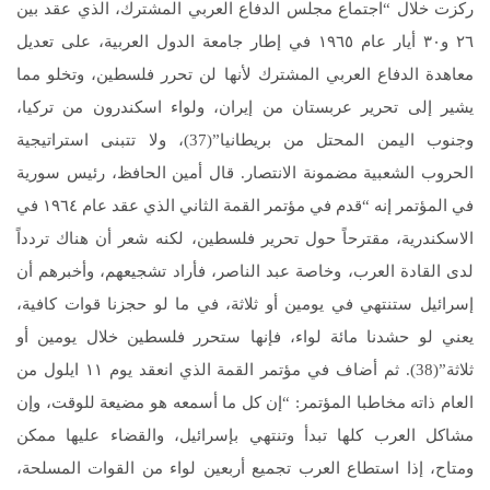
ركزت خلال “اجتماع مجلس الدفاع العربي المشترك، الذي عقد بين
٢٦ و٣٠ أيار عام ١٩٦٥ في إطار جامعة الدول العربية، على تعديل
معاهدة الدفاع العربي المشترك لأنها لن تحرر فلسطين، وتخلو مما
يشير إلى تحرير عربستان من إيران، ولواء اسكندرون من تركيا،
وجنوب اليمن المحتل من بريطانيا”(37)، ولا تتبنى استراتيجية
الحروب الشعبية مضمونة الانتصار. قال أمين الحافظ، رئيس سورية
في المؤتمر إنه “قدم في مؤتمر القمة الثاني الذي عقد عام ١٩٦٤ في
الاسكندرية، مقترحاً حول تحرير فلسطين، لكنه شعر أن هناك تردداً
لدى القادة العرب، وخاصة عبد الناصر، فأراد تشجيعهم، وأخبرهم أن
إسرائيل ستنتهي في يومين أو ثلاثة، في ما لو حجزنا قوات كافية،
يعني لو حشدنا مائة لواء، فإنها ستحرر فلسطين خلال يومين أو
ثلاثة”(38). ثم أضاف في مؤتمر القمة الذي انعقد يوم ١١ ايلول من
العام ذاته مخاطبا المؤتمر: “إن كل ما أسمعه هو مضيعة للوقت، وإن
مشاكل العرب كلها تبدأ وتنتهي بإسرائيل، والقضاء عليها ممكن
ومتاح، إذا استطاع العرب تجميع أربعين لواء من القوات المسلحة،