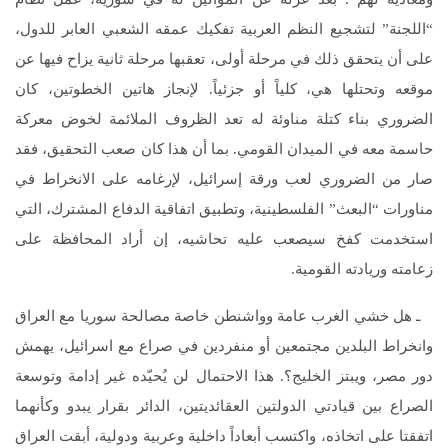
“اللجنة” لتشجيع النظم العربية تفكيك عمقه الشعبي العابر للدول،
على أن يتحقق ذلك في مرحلة أولى، تعقبها مرحلة ثانية يزاح فيها عن
موقعه وتحتلها هي، كلياً أو جزئياً. لإنجاز هاتين الخطوتين، كان
الضروري بناء كتلة مناوئة له تعد الظروف الملائمة لخوض معركة
حاسمة معه في الميدان القومي. بما أن هذا كان صعب التحقيق، فقد
صار من الضروري لعب ورقة إسرائيل، لإرغامه على الانخراط في
مناورات “البعث” الفلسطينية، وتطبيق اتفاقية الدفاع المشترك، التي
استخدمت كفخ سيصعب عليه تحاشيه، إن أراد المحافظة على
زعامته وريادته القومية.
ـ هل خشي الغرب عامة وواشنطن خاصة مصالحة سوريا مع العراق
وانخراط البلدين مجتمعين أو منفردين في صراع مع اسرائيل، يهمش
دور مصر، ويبتز الخليج؟. هذا الاحتمال لن يُحيّده غير إدامة وتوسعة
الصراع بين قيادتي الدولتين العقائديتين، الدائر بقرار يبدو وكأنهما
اتفقتا على اتخاذه، واكتسب أبعاداً داخلية وعربية ودولية، أبقت العراق