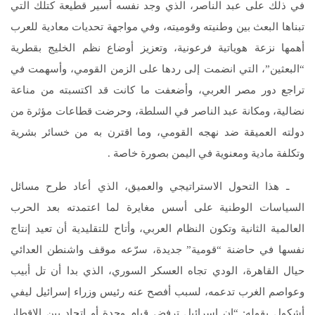
في ذلك على عبد الناصر، الذي وجد نفسه أسير قطيعة كتلك التي
تبناها البعث بين وطنيته وقوميته، وفي مواجهة تحديات معادية للعرب
أهمها نزعة هوياتية فرعونية، وتعزيز أوضاع نظم الخليج بقطرية
“البعثين”، التي انضمت إلى ردها على الزمن القومي، وأسهمت في
تراجع دور مصر العربي، وأضعفت ما كانت قد اكتسبته من مناعة
نضالية، ومكانة عبد الناصر في السلطة، وحرضت قطاعات مؤثرة من
دولته العميقة ضد نهجه القومي، وما اقترن به من خسائر بشرية
وتكلفة مادية ومعنوية في اليمن بصورة خاصة .
ـ هذا التحول الاستراتيجي والعميق، الذي أعاد طرح مسائل
السياسات الوطنية على أسس مغايرة لما اعتمدته بعد الحرب
العالمية الثانية وتكون النظام العربي، وأتاح للتقليدية أن تعيد إنتاج
نفسها في حاضنة “قومية” جديدة، سرّعه موقف واشنطن العدائي
حيال القاهرة، الودي تجاه العسكر السوري، الذي بدا أن تل أبيب
وعواصم الغرب تدعمه، لسبب أفصح عنه رئيس وزراء إسرائيل ليفي
أشكول بقوله: “إن إسرائيل ترفض قيام وحدة أو اتحاد بين الاقطار