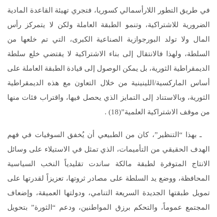
في طريق التطور اللارأسمالي كسوريا، فتجري تهيئة القاعدة المادية
الضرورية للاشتراكية، وتنمو الطبقة العاملة ولكن لا يتمركز رأس
المال ولا تولد البورجوازية الصناعية الكبرى، التي تم خلعها من
السلطة، ولهذا فالانتقال إلى بناء الاشتراكية لا يقتضي خلع سلطة
الديمقراطية الثورية، بل يمكن الوصول إلى قيادة الطبقة العاملة على
أساس الماركسية/اللينينية من خلال التعاون مع هذه الديمقراطية
الثورية، وبالاستناد إلى التمايز الذي يحصل فيها، واقتراب فئات منها
من موقف الاشتراكية العلمية”(18) .
ـ بهذا “التنظير”، كان من الطبيعي أن يُخفق السوفيات في فهم
الهدف الحقيقي من التأميمات، الذي تمثل في الاستيلاء على وسائل
الانتاج المتوفرة لطبقة مالكة ساندت تقليدياً النخب السياسية
المحافظة، ووضع يد السلطة على مصادر ثروتها، تعزيزاً لقدرتها على
تمويل طبقتها الجديدة السريعة التنامي، ودولتها العميقة، وإضعاف
المجتمع عموماً، والتحكم برزق المواطنين، ودعم “الثورة” بتحويل