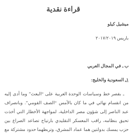
قراءة نقدية
ميشيل كيلو
باريس ٢٠١٧/٢٠١٩
ب ـ في المجال العربي
١ـ
السعودية والخليج:
ـ بقصر خط وسياسات الوحدة العربية على “البعث” وما أدى إليه
من انقسام نهائي في ما كان بالأمس “الصف القومي”. وبانصراف
عبد الناصر إلى شؤون مصر الداخلية، لمواجهة الأخطار التي أخذت
تحيق بنظامه، راقب المعسكر التقليدي بارتياح تصاعد الصراع بين
حزب يمسك بدولتين هما عماد المشرق، وتربطهما حدود مشتركة مع