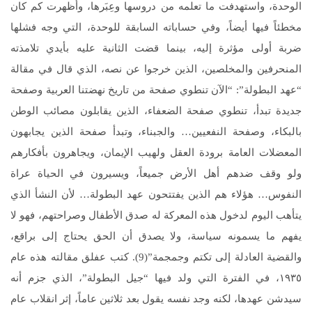
الوحدة، واستهدفت ما تعلمه من دروسها وعِبَرها، وأظهرت كم كان
مخطئاً فيها أيضاً، وفي حساباته السابقة للوحدة، التي وجه فشلها
ضربة أولى مؤثرة إليه، بينما قضت الثانية عليه بأيدي تلامذته
المنحرفين والمخلصين، الذين خرجوا عن نصه، الذي قال في مقالة
“عهد البطولة”: “الآن تنطوي صفحة من تاريخ نهضتنا العربية وصفحة
جديدة تبدأ، تنطوي صفحة الضعفاء، الذين يقابلون مصائب الوطن
بالبكاء، وصفحة النفعيين… والجبناء، وتبدأ صفحة الذين يجابهون
المعضلات العامة برودة العقل ولهيب الإيمان، ويجاهرون بأفكارهم
ولو وقف ضدهم أهل الأرض جميعاً، ويسيرون في الحياة عراة
النفوس… هؤلاء هم الذين يفتتحون عهد البطولة… لأن النشأ الذي
يتأهب اليوم لدخول هذه المعركة له صدق الأطفال وصراحتهم، فهو لا
يفهم ما يسمونه سياسة، ولا يصدق أن الحق يحتاج إلى براقع،
والقضية العادلة إلى تكتم وجمجمة”(9). كتب عفلق مقالته هذه عام
١٩٣٥، في الفترة التي ولد فيها “جيل البطولة”، الذي جزم أنه
سيدشن عهدها، لكنه وجد نفسه يقول بعد ثلاثين عاماً، إثر انقلاب عام