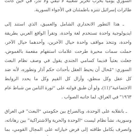
السوري يومياً بحرب تحرير شعبية لا تبقي ولا تذر، في حين كانت
طائرات إسرائيل تتنزه باطمئنان في الأجواء السورية.
ـ هذا التطور الانحداري الشامل والعميق، الذي استند إلى
ايديولوجية واحدة تستخدم لغة واحدة، وتقرأ الواقع العربي بطريقة
واحدة، وتتخذ مواقف واحدة حيال الآخرين، وأحدهما حيال الآخر،
حملت سمات محيرة طرحت علامات استفهام مفعمة بالغموض،
جعلت بعثياً قديما كسامي الجندي يقول في وصف نظام البعث
السوري: “مُحال أن يحيط العقل بأحداث حكم آذار وتطوره، لأنه ضد
كل عقل وكل منطق، وأزال كل القيم وكل ما يحدد الروابط
الاجتماعية”(11)، ولو أن طبق قولته على “ثورة الثامن من شباط عام
١٩٦٣” في العراق، لما جانبه الصواب .
ـ بانقلابه على الوحدة، وبالصراع بين حكومتي “البعث” في العراق
وسورية، نشأ نظام ليست “الوحدة والحرية والاشتراكية” بين رهاناته،
وانصرف بكامل طاقته إلى فرض خياراته على المجال القومي، بما