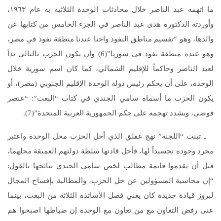
ما اتهمه عبد الناصر خلال محادثات الوحدة الثلاثية به عام ١٩٦٣،
وأوردته الدكتورة هدى عبد الناصر في الجزء الخامس من كتابها عن
والدها، وهو “تقسيم مناطق النفوذ واحنا عندنا منطقة نفوذ في مصر،
وهو عنده منطقة نفوذ في سوريا”(6) وأن يكون الحزب بالتالي نداً
لعبد الناصر وحاكماً للإقليم الشمالي، كما كان اسم سورية خلال
الوحدة، على أن يحكم رئيس دولة الوحدة الإقليم الجنوبي (مصر)، أو
يكون الحزب ما أسماه سامي الجندي في كتاب “البعث”: “عنصر
فوضى، ويشدد تهجمه على حكم الجمهورية العربية المتحدة”(7).
ـ تبنت “اللجنة” نهج عفلق الذي أحل الحزب محل الوحدة واعتبر
مجرد وجوده تجسيداً لها، فأحل قادتها سلطة دولتهم العميقة محلهما،
قبل أن يقدموا قائمة مطالب لخص سامي الجندي نتائجها بالقول:
“إن محاسبة المسؤولين عن حل الحزب، والمطالبة بإفساح المجال
لبروز قيادة جديدة كان يعني فصل الأساتذة الثلاثة من البعث، بينما
عنى رفض التعاون مع من تعاون مع الوحدة إن ضباطها اصبحوا هم