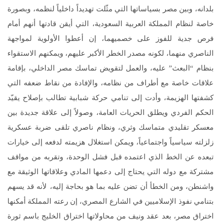
بلدانه، وبين مصر بسياساتها التي مثّلت تهديداً داخلياً لنظمه، وبصورة
خاصة لنظام المملكة العربية السعودية، التي أيقن قادتها أنهم أمام
فرص جدية للفوز على خصميهما، إن أعطوا الأولوية لمواجهة
الناصري منهما، لكونه مصدر الخطر الأكبر عليهم، ويمكنهم الاستقواء
بنظام “البعث” عليه، والعمل لتقويض تماسك مصر الداخلي، بإقامة
علاقات خاصة مع أطراف من نظامه، والإفادة من نقاط ضعفه التي
كشفتها الهزيمة، وأدت إلى تنامي حركة شبابية تطالب بإصلاح يقيّد
الحكم الفردي ويطلق الحريات العامة، وصولاً إلى علاقة جديدة بين
معسكر تقليدي متماسك وثري، ونظام ناصري تلقى ضربة عسكرية
زلزلته سياسياً واجتماعياً، ويمكن استغلال هزيمته لدفعه إلى خيارات
تبعده عن الخط الذي اعتمده قبل فشل الوحدة، وتقربه من مواقف
مشتركة مع دوله التي يحتاج إلى دعمها المادي وعلاقاتها الوثيقة مع
واشنطن، ومن الخطأ أن تضن عليه بما هو بحاجة إليه، لأنه قد يسهم
بتنامي نفوذ الإسلاميين في الشارع المصري، إن رعته المملكة أمكنها
اختراق مصر، بعد عقد ونيف من محاولاتها اختراق الخليج باسم ثورة