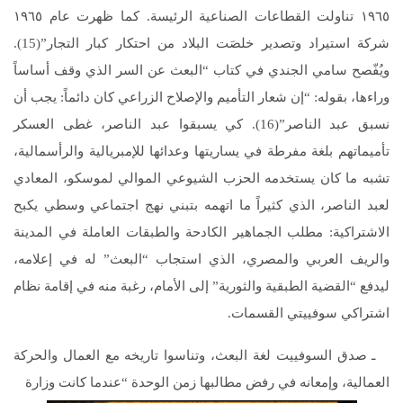
١٩٦٥ تناولت القطاعات الصناعية الرئيسة. كما ظهرت عام ١٩٦٥
شركة استيراد وتصدير خلصَت البلاد من احتكار كبار التجار”(15).
ويُفّصح سامي الجندي في كتاب “البعث عن السر الذي وقف أساساً
وراءها، بقوله: “إن شعار التأميم والإصلاح الزراعي كان دائماً: يجب أن
نسبق عبد الناصر”(16). كي يسبقوا عبد الناصر، غطى العسكر
تأميماتهم بلغة مفرطة في يساريتها وعدائها للإمبريالية والرأسمالية،
تشبه ما كان يستخدمه الحزب الشيوعي الموالي لموسكو، المعادي
لعبد الناصر، الذي كثيراً ما اتهمه بتبني نهج اجتماعي وسطي يكبح
الاشتراكية: مطلب الجماهير الكادحة والطبقات العاملة في المدينة
والريف العربي والمصري، الذي استجاب “البعث” له في إعلامه،
ليدفع “القضية الطبقية والثورية” إلى الأمام، رغبة منه في إقامة نظام
اشتراكي سوفييتي القسمات.
ـ صدق السوفييت لغة البعث، وتناسوا تاريخه مع العمال والحركة
العمالية، وإمعانه في رفض مطالبها زمن الوحدة “عندما كانت وزارة