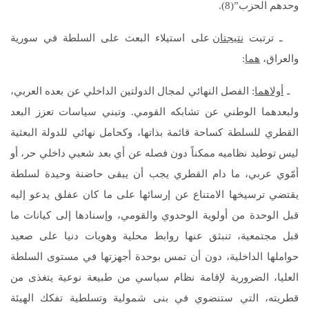
وحدهم الحزب”(8).
ـ ترتبت
نتيجتان
على استيلاء البعث على السلطة في سورية
والعراق،
هما
:
ـ
أولاهما
: الفصل النهائي لمجال الدولتين الداخلي عن بعده العربي،
ولبعدهما الوطني عن تشابكه القومي. وتبني سياسات تعزز البعد
القطري للسلطة كساحة قائمة بذاتها، وكحامل نهائي للدولة البعثية
ليس توطيد نظاميه ممكناً دون فصله عن أي بعد شعبي داخلي حر، أو
أمّوي عربي، ما دام القطري يجب أن يبقى حاضنة وحيدة لسلطة
يقتضي ترسيخها الامتناع عن إرسائها على ما كان عفلق يدعو إليه
قبل الوحدة من أولوية الوحدوي والقومي، وإسنادها إلى كيانات ما
قبل مجتمعية، تنبثق عنها روابط محلية وهويات دنيا على صعيد
حواملها الداخلية، دون أن تمس بوحدة أجهزتها في مستوى السلطة
العليا، الضرورية لإقامة نظام سياسي من طبيعة نوعية يتغذى من
قطريته، التي ستنضوي في بنى شمولية وتسلطية تفكك الهيئة