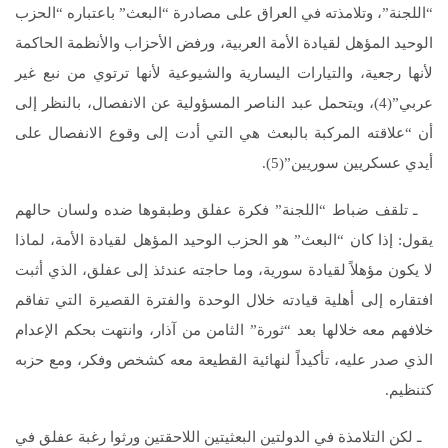
“اللجنة”، وتلامذته في العراق على مصادرة “البعث” باعتباره “الحزب
الوحيد المؤهل لقيادة الأمة العربية، ورفض الأحزاب والأنظمة الحاكمة
لأنها رجعية، والتيارات اليسارية والشيوعية لأنها ترتوي من نبع غير
عربي”(4)، ويتحمل عبد الناصر المسؤولية عن الانفصال، بالنظر إلى
أن “علاقته المركبة بالبعث هي التي أدت إلى وقوع الانفصال على
أيدي عسكريين سوريين”(5).
ـ تلقف ضباط “اللجنة” فكرة عفلق وطبقوها ضده ولسان حالهم
يقول: إذا كان “البعث” هو الحزب الوحيد المؤهل لقيادة الأمة، لماذا
لا يكون مؤهلاً لقيادة سورية، وما حاجته عندئذ إلى عفلق، الذي أثبت
افتقاره إلى أهلية قيادته خلال الوحدة والفترة القصيرة التي تفاقم
خلافهم معه خلالها بعد “ثورة” الثامن من آذار، وانتهت بحكم الإعدام
الذي صدر عليه، تأكيداً لنهائية القطيعة معه كشخص وفكر، ومع حزبه
كتنظيم.
ـ لكن التلامذة في الدولتين البعثيتين اللاحقتين ورثوا رغبة عفلق في