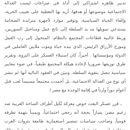
تدبير ظاهره اشتراكي إلى أداة في صراعات ليست العدالة
الاجتماعية موضوعها أو هدفها، أريد بها التغطية على تغييب الحرية،
وإلغاء الحياة السياسية، وتوفير موارد لأجهزة متزايدة الضخامة
يستدعي تمويلها مد يد السلطة إلى ناتج عمل ومداخيل السوريين،
وربط غالبية قطاعات المجتمع بالنظام، المتحول إلى رب العمل
وموزع الأرزاق الرئيس، الذي بيده حياة وموت ملايين العاملين في
الدولة ومؤسساتها . أخيراً، كان استيلاء العسكر على الثروة، وتقرير
طرق توزيعها ضروريا لإعادة هيكلة المجتمع طبقياً، في ضوء معايير
سياسية تتصل بتقوية السلطة، وتبيَن في العقود التالية أنها لم تنشر
أي نوع من العدالة الاجتماعية، بل أخمدت مجتمعاً مسيساً لعب قبل
أعوام دوراً وازناً في إقامة الوحدة مع مصر !.
ـ قرر عسكر البعث خوض معركة تُكَتِل أطراف الساحة العربية ضد
زعيم مصر: يساراً بحجة أنه رجعي اجتماعياً، ويميناً بتهمة تطرفه
قومياً، وصاحب سياسات تمصير استعمارية طامعة بثروات العرب
ومعادية لهم . بعد عزله عن الموالين له في سورية، عمل نظام