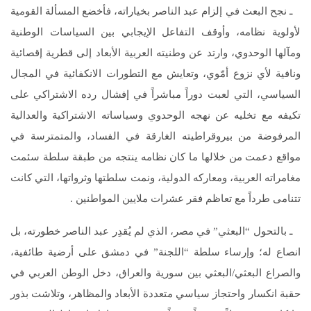
ـ نجح البعث في إلزام عبد الناصر بخياراته، فأخضع المسألة القومية
لأولوية نظامه، وأوقف التفاعل الإيجابي بين السياسات الوطنية
ومآلها الوحدوي، وارتد عن وطنيته العربية الأبعاد إلى قطرية إقصائية
ونافية لأي نزوع أمّوي، وتعايش مع التطورات الانكفائية في المجال
السياسي، التي لعبت دوراً مباشراً في إفشال رده الاشتراكي على
تكيفه مع تخليه عن نهجه الوحدوي وسياساته الاشتراكية والعدالية
المرفوضة من بيروقراطيته الغارقة في الفساد، والمتمترسة في
مواقع دعمت من خلالها ما كان نظامه ينتجه من طبقة سلطة سئمت
مغامراته العربية، ومعاركه الدولية، ونمت سلطتها وثرواتها، التي كانت
تتنامى طرداً مع تعاظم فقر عشرات ملايين المواطنين .
ـ بالتحول “البعثي” في مصر، الذي لم يُقدِر عبد الناصر خطورته، بل
انصاع له؛ وإرساء سلطة “اللجنة” في دمشق على أرضية طائفية،
والصراع البعثي/البعثي بين سورية والعراق، دخل الوطن العربي في
حقبة انكسار واحتجاز سياسي متعددة الأبعاد والمظاهر، وتلاشت بذور