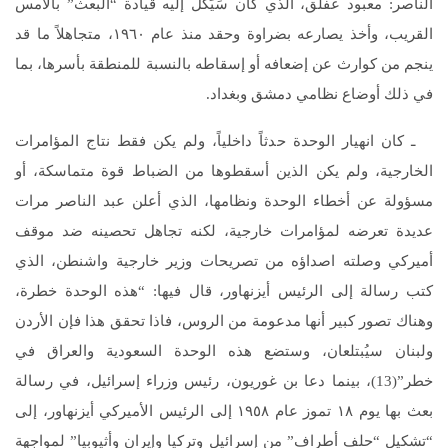
الناصر: معبود عفلق، الذي كان سَيَكل إليه قيادة “البعث” بالأمس
القريب، وأخذ يصارعه بضراوة وحقد منذ عام ١٩٦٠، متجاهلاً ما قد
ينجم من كوارث عن إضعافه أو إسقاطه بالنسبة للمنطقة بأسرها، بما
في ذلك أوضاع نظامي دمشق وبغداد.
ـ كان انهيار الوحدة حدثاً داخلياً، ولم يكن فقط نتاج المؤامرات
الخارجية، ولم يكن الذين أسقطوها من الضباط قوة متماسكة، أو
مسؤولة عن أخطاء الوحدة ونظامها، الذي أعلن عبد الناصر مرات
عديدة تعرضه لمؤامرات خارجية، لكنه تجاهل تحصينه ضد موقف
أميركي وصلته اصداؤه من تصريحات وزير خارجية واشنطن، الذي
كتب رسالة إلى الرئيس أيزنهاور، قال فيها: “هذه الوحدة خطرة،
وهناك تصور كبير أنها مدعومة من الروس، فاذا تحقق هذا فإن الأردن
ولبنان سيُبتلعان، وستضع هذه الوحدة السعودية والعراق في
خطر”(13)، بينما دعا بن غوريون، رئيس وزراء إسرائيل، في رسالة
بعث بها يوم ١٨ تموز عام ١٩٥٨ إلى الرئيس الأميركي أيزنهاور، إلى
“تشكيل “حلف أطراف” من إسرائيل وتركيا وإيران وأثيوبيا” لمواجهة