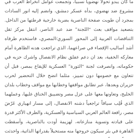
ما كان يبدو تحولاً نهضوياً نسبياً، وتجمعت عوامل انخراط العرب في
مشروع ضد نهضوي، بدأه عسكر دمشق، وانضم إليه انور السادات
بمجرد أن طويت صفحة الناصرية بضربة خارجية فرطتها من الداخل.
بتصعيد مواقف بعث “اللجنة” ضد عبد الناصر، انتقل مركز ثقل
التناقضات العربية إلى المحور السوري/المصري، فاستخدم طرفاه
أشد أساليب الإقصاء في صراعهما، الذي تراجعت هدنه الظاهرة أمام
معاركه الخفية، بعد ان دعم عفلق نظام الانفصال واشرك حزبه في
حكوماته، وانصرفت لجنة “الثورة” العسكرية للإيقاع بمصر، قبل أن
تتعاون مع خصومها دون تمييز، مثلما اتضح خلال التحضير لحرب
حزيران وبعدها، عبر تطابق مواقفها وخطابها مع مواقف وخطاب بلدان
الخليج، وتعاونها معها على عزل مصر وتضييق الخناق عليها، وعملهما
الذي قُلِب سياقاً تراجعياً دشنه الانفصال، إلى مسار انهياري عَرّضَ
مصر، رافعة العالم العربي السياسية والعسكرية، والطرف الأكثر قدرة
على قيادته وتسوية منازعاته، لهزيمة أودت بالناصرية، وأسقطت
القاهرة في بئر سيكون خروجها منه مستحيلاً بقدراتها الذاتية، واحدثت