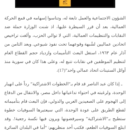
الشؤون الاجتماعية والعمل تابعة له، وتناسوا إسهامه في قمع الحركة
العمالية، بعد أن قرر السيطرة عليها، اذ شنت الوزارة حملة ضد
النقابات والتنظيمات العمالية، التي لا توالي الحزب، وألغت تراخيص
اتحادين عماليين لشُبهة وقوعهما تحت نفوذ شيوعي. وبعد الثامن من
آذار عام ١٩٦٣، استغل البعث التأميمات وازدياد حجم القطاع العام
لتنظيم الموظفين في نقابات تتبع له، وعلى هذا كان في سورية منذ
أوائل الستينات اتحاد عمالي واحد”(17).
ـ إذا كان عبد الناصر قد قام بـ”الخطوات الاشتراكية” رداً على انهيار
الوحدة، ولرغبته في احتواء تداعياتها داخل مصر، والانتقال من الدفاع
إلى الهجوم على الصعيدين العربي والدولي، فإن البعث قام بتأميماته
لقطع الطريق على عودة الوحدة، التي سيعتبرها السوفيات خطوة
ستطيح بـ”الاشتراكية” وسيرفضونها ويرون فيها نكسة رجعية!. وقد
ابتلع السوفيات الطعم، فكتب أحد منظريهم: “أما في البلدان السائرة