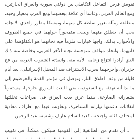
تقويض فرص التفاعل التكاملي بين دولتي سورية والعراق الجارتين،
ومع العالم العربي، وقاسا أي علاقة ببعضهما ومع العرب بمعيار وحيد،
منطلقه ومآله تعزيز سلطة كل منهما، وتمسكا بتطور واحدي الاتجاه،
يجب أن ينطلق منهما ويبقى متمحوراً حولهما في جميع الظروف
والأحوال. بذلك، واجها خيارات ملزماً فيه نجاتهما هو انكفاؤهما على
ذاتيهما، واتخاد مواقف متوجسة تجاه الآخر العربي، وخاصة منه ذاك
الذي أرادوا انتزاع زعامة الأمة منه، وانقذته الشعوب العربية من فخ
حزيران، وأحرجهما بحرب الاستنزاف ضد المحتل الإسرائيلي، بعد أيام
قليلة من وقف إطلاق النار، وتوصل في مؤتمر القمة بالخرطوم إلى
ما بدا أنه تهدئة مع السعودية، بقي البعث السوري خارجها، مستقوياً
بشعاراته الصارخة، بينما غرق بعث العراق في صراعات تخللتها
انقلابات دعمتها تياراته المتناحرة، وتعاونت فيها مع اطراف معادية
لمختلف فئاته واجنحته، كعبد السلام عارف وشقيقه عبد الرحمن .
ـ أي تقدم من الطائفية إلى القومية سيكون ممكناً، في تغييب