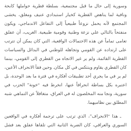
وسورية إلى حال ما قبل مجتمعية، بسلطة قطرية حواملها كابحة
ونافية لما يناهض القطرية كخيار استبدادي عنيف ومغلق، يخشى
المجتمع لأنه يحمل نزوعاً طبيعياً إلى التفاعل الاندماجي، ويكون
منفتحاً بالتالي علي نزعة وطنية وقومية طبيعية. الغريب، أن عفلق
تعامى تماماً عن هذه الاحتمالات الواقعية، التي كان يمكن أن تترتب
على ارتداده عن القومي وتجاهله للوطني في البدائل والسياسات
القطرية القائمة، ولم ير غير الاتجاه من القطري إلى القومي، بينما
كان القطري يقاوم وينتكس في كل مكان. وحين فقأ الانحراف الأعين،
لم ير في ما يجري أحد تطبيقات أفكاره في فترة ما بعد الوحدة، بل
اعتبره بكل بساطة انحرافاً عنها، انخرط فيه “خونة” الحزب في
سورية، ونجا منه المخلصون له في العراق، متغافلاً عن التماهي شبه
المطلق بين نظاميهما.
ـ هذا “الانحراف”، الذي ترتب على ترجمة أفكاره في الواقعين
السوري والعراقي، كان الضربة الثانية التي تلقاها عفلق بعد فشل