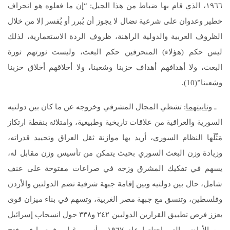
١٩٦٦، الذي قام بها ضباط من هذا الجيل: “إن ما فعلوه هو انحراف
خطير وعدوان على شرعية نضال لا يجوز أن يُبرر أو يُفسر إلا من خلال
الظروف العربية والدولية الراهنة، ظروف الردة الاستعمارية، لذلك
ليس حكم (هؤلاء) المنحرفين حكم البعث، وليست ثورتهم ثورة
البعث، ولا أهدافهم أهداف حزبنا وشعبنا، ولا أخلاقهم أخلاق حزبنا
وشعبنا”(10).
ـ
وثانيتهما
: تشظي المجال المشرقي وخروجه عن ما كان بين دولتيه
السورية والعراقية من علاقات تاريخية وطبيعية، وامتلائه بنقطة ارتكاز
مَثّلَها النظام السوري، أريد بها موازنة ثقل العراق وتحييد قدراته،
وزيادة وزن البعث السوري بحيث يتمكن من تأسيس وزن مقابل له،
يسهم في تفكيك المشرق وزجه في صراعات مفتوحة على عنف
شامل، حال بين دولتيه وبين إقامة جبهة شرقية تضم الدولتين والأردن
وفلسطين، وتنسق مع جبهة مصر الغربية، وتسهم في بناء ميزان قوى
يعزز فرص تطبيق القرارين الدوليين ٢٤٢ و٣٣٨ حول انسحاب إسرائيل
من الأراضي التي احتلتها عام ١٩٦٧، وأسهم غياب فرصها في فتح