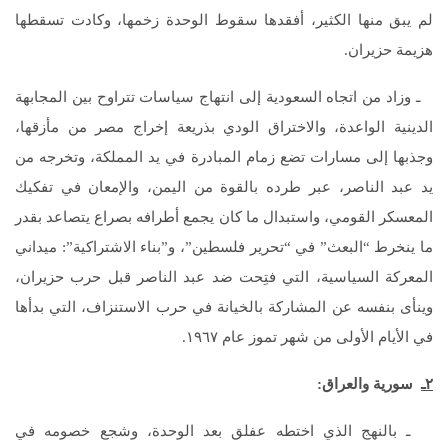
لم يبق منها الكثير، أفقدها سقوط الوحدة زخمها، وكادت تسقطها
هزيمة حزيران.
ـ وزاد من اتجاه السعودية إلى انتهاج سياسات تتراوح بين المجابهة
الدينية الواعدة، والاختراق الودي بذريعة إخراج مصر من مأزقها،
وجذبها إلى مسارات تضع زمام المبادرة في يد المملكة، وتخرجه من
يد عبد الناصر، عبر طرده بالقوة من اليمن، والإمعان في تفكيك
المعسكر القومي، واستبدال ما كان يجمع أطرافه بصراع يتصاعد بقدر
ما ينخرط “البعث” في “تحرير فلسطين”، و”بناء الاشتراكية”: ميداني
المعركة السياسية، التي فتِحت ضد عبد الناصر قبل حرب حزيران،
وينأى بنفسه عن المشاركة بالخيانة في حرب الاستنزاف، التي بدأها
في الأيام الأولى من شهر تموز عام ١٩٦٧.
٢ـ
سورية والعراق:
ـ بالنهج الذي اختطه عفلق بعد الوحدة، وشجع خصومه في