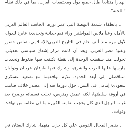
انهياراً متتابعاً طال جميع دول ومجتمعات العرب، بما في ذلك نظام
“اللجنة”.
ـ بانطفاء شمعة النهضة التي غمر نورها الخافت العالم العربي
بالأمل، وعبأ ملايين المواطنين وراء قيم حداثية وتجديدية عابرة للدول،
لأول مرة منذ ألف عام في التاريخ العربي/الإسلامي، تقلص حضور
ونفوذ مصر العربي، وبعد أن كانت مركز إشعاع سياسي تحديثي،
تحولت منذ سقطت الوحدة إلى نقطة تكثفت فيها ضغوط وتحديات
مارسها عليها الغرب والشرق، وشارك فيها طرفان عربيان ودوليان
متناقضان إلى أبعد الحدود، تلازم توافقهما مع تصعيد عسكري
سعودي/ إمامي في اليمن، حوّل دورها فيه إلى مصدر خلاف صامت
في أروقة سلطتها، لكنه عميق ومتربص، تجلت قسماته بوضوح بعد
غياب الرجل الذي كان يحجب بقامته الكبيرة ما في نظامه من تهافت
وفوات .
ـ بقصر المجال القومي علي كل حزب منهما، شارك البعثان في