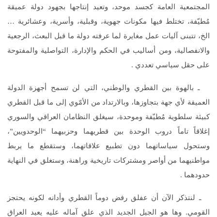
المجتمعية العامة كجسد موحد، وتعيد إنتاجها بجهود دولة عميقة
مُطيّفة، تختلط فيها مكونات جهوية، وقبلية، وأسرية، وعشائرية …
الخ، تتبنى آليات عمل مغايرة لما عرفته دولة ما قبل البعث، الرجعية
والانفصالية، ومن أساليب في الحكم والإدارة، التواصلية والمفتوحة
على حقل سياسي تعددي .
ـ بالهوة بين القطري والوطني، التي لن تسمح أجهزة الدولة
العميقة لأي جهة بتجاوزها، وبالارتداد من الأمّوي إلى ما قبل القطري
كبيئة سلطوية مُطيّفة وموحدة، سيغلق النظامان العراقي والسوري
إغلاقاً تاماً دروب الوحدة بين قطريهما وحزبيهما “الوحدويين”،
وستحول سياساتهما دون تطبيع علاقاتهما، وستقطع ما يربط
مواطنيهما من أواصر ومشتركات تاريخية وراهنة، وستغلق في النهاية
حدودهما .
ـ لنتذكر الآن أن عفلق رفض دوماً القطري وأدانه لكونه يحتجز
القومي. وها هو الجيل الجديد الذي علق آماله عليه يعيد العراق