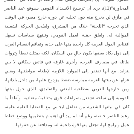
المجاورة”(12)، يرى أن ترسيخ الانسداد القومي سيوقع عبد الناصر
في مأزق لن يخرج منه دون تخليه عن دوره خارج مصر، في الوقت
الذي تخرجه “اللجنة” خلاله من المشرق، وتُسّحق الحركة الشعبية
الموالية له، وتُغلق حقبة العمل القومي، وتنتهج سياسات تسهل
اقتناص الدول العربية كل واحدة منها على حده، وتفاقم انقسام العرب
إلى دول يكاد بعضها يكون خالٍ من السكان، لكنه يمتلك نفطاً وثروات
طائلة في مصارف الغرب، وأخرى غارقة في فائض سكاني لا يني
يتزايد، مع أنها تفتقر إلى الموارد اللازمة لإطعام مواطنيها، ويعني
عزلها عن بيئتها العربية ممارسة ضغط مزدوج عليها، من داخل بلدانها،
ومن خارجها العربي بقطاعيه البعثي والتقليدي، الذي حول بيئتها
القومية إلى ساحة تشتعل بصراعات قوى متنافية/ متعادية، وأطفأ ما
كان في بيئتها الشعبية من تفاعل ايجابي مع القضايا العامة عامة،
وعبد الناصر خاصة، رغم أنه لم يبدِ أي اهتمام بتنظيمها ووضع خطط
عمل وبرامج لها، تجعل منها قوة داعمة له، ومدافعة عن حقوقها.