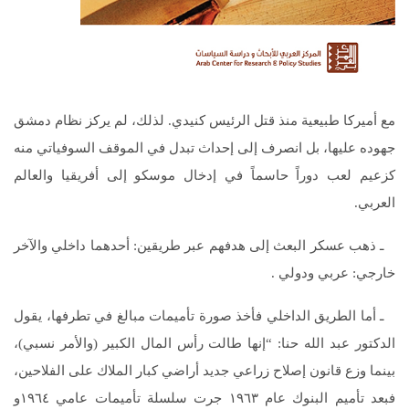
مع أميركا طبيعية منذ قتل الرئيس كنيدي. لذلك، لم يركز نظام دمشق
جهوده عليها، بل انصرف إلى إحداث تبدل في الموقف السوفياتي منه
كزعيم لعب دوراً حاسماً في إدخال موسكو إلى أفريقيا والعالم
العربي.
ـ ذهب عسكر البعث إلى هدفهم عبر طريقين: أحدهما داخلي والآخر
خارجي: عربي ودولي .
ـ أما الطريق الداخلي فأخذ صورة تأميمات مبالغ في تطرفها، يقول
الدكتور عبد الله حنا: “إنها طالت رأس المال الكبير (والأمر نسبي)،
بينما وزع قانون إصلاح زراعي جديد أراضي كبار الملاك على الفلاحين،
فبعد تأميم البنوك عام ١٩٦٣ جرت سلسلة تأميمات عامي ١٩٦٤و