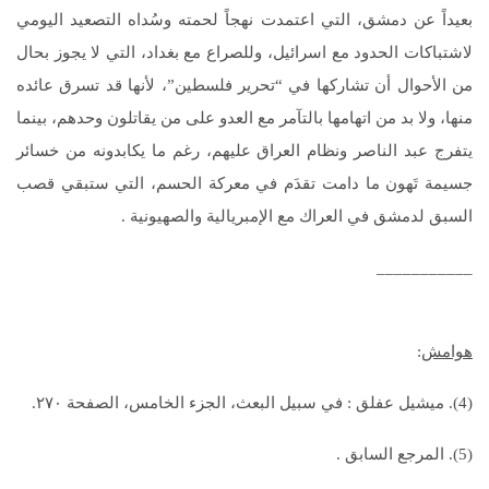
بعيداً عن دمشق، التي اعتمدت نهجاً لحمته وسُداه التصعيد اليومي
لاشتباكات الحدود مع اسرائيل، وللصراع مع بغداد، التي لا يجوز بحال
من الأحوال أن تشاركها في “تحرير فلسطين”، لأنها قد تسرق عائده
منها، ولا بد من اتهامها بالتآمر مع العدو على من يقاتلون وحدهم، بينما
يتفرج عبد الناصر ونظام العراق عليهم، رغم ما يكابدونه من خسائر
جسيمة تَهون ما دامت تقدَم في معركة الحسم، التي ستبقي قصب
السبق لدمشق في العراك مع الإمبريالية والصهيونية .
___________
هوامش
:
(4). ميشيل عفلق : في سبيل البعث، الجزء الخامس، الصفحة ٢٧٠.
(5). المرجع السابق .