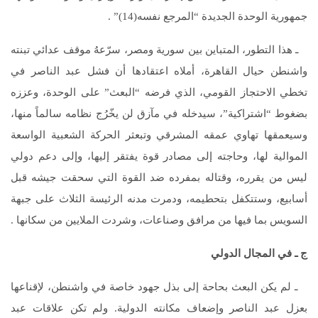
جمهورية الوحدة الجديدة “المرجع نفسه(14)” .
ـ هذا التطور، المتباين بين سورية ومصر، سرّعهُ موقف عدائي تبنته
واشنطن حيال القاهرة، أملاه اعتقادها أن فشل عبد الناصر في
تخطي الاحتجاز القومي، الذي فرضه “البعث” على الوحدة، وعززه
بضغوط “اشتراكية”، سيدخله في مآزق لن يخّرُج نظامه سالماً منها،
وسيعمقها تهاوي عمقه المشرقي وتبعثر الحركة الشعبية الواسعة
الموالية لها، وحاجته إلى مصادر قوة يفتقر إليها، وإلى دعم دولي
ليس من يقرره، وقتاله بمفرده ضد القوة التي سحقت جيشه قبل
أسابيع، وستتكفل بتحطيمه، ودمرت مدنه الرئيسة الثلاث على جبهة
السويس بما فيها من مرافق وصناعات، وشردت الملايين من سكانها .
ج ـ في المجال الدولي
ـ لم يكن البعث بحاحة إلى بذل جهود خاصة في واشنطن، لإقناعها
بعزل عبد الناصر وإضعاف مكانته الدولية. ولم تكن علاقات عبد