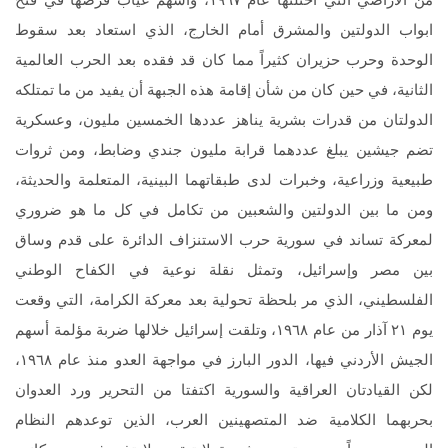
ابواب الدولتين والمشرق أمام الخارج، الذي استعاد بعد سقوط
الوحدة وحرب حزيران كثيراً مما كان قد فقده بعد الحرب العالمية
الثانية، في حين كان من شأن إقامة هذه الجبهة أن يفيد من ما تمتلكه
الدولتان من قدرات بشرية يناهز عددها الخمسين مليون، وعسكرية
تضم جيشين يبلغ عددهما قرابة مليون جندي وضابط، ومن ثروات
طبيعية وزراعية، وخبرات لدى طبقاتهما البينية، المتعلمة والحديثة،
ومن ما بين الدولتين والشعبين من تكامل في كل ما هو ضروري
لمعركة تساند في سورية حرب الاستنزاف الدائرة على قدم وساق
بين مصر وإسرائيل، وتمثل نقلة نوعية في الكفاح الوطني
الفلسطيني، الذي مر بلحظة تحولية بعد معركة الكرامة، التي وقعت
يوم ٢١ آذار من عام ١٩٦٨، وتلقت إسرائيل خلالها ضربة مؤلمة أسهم
الجيش الأردني فيها، الدور البارز في مواجهة العدو منذ عام ١٩٦٨،
لكن القيادتان العراقية والسورية اكتفتا من التحرير ورد العدوان
بحربهما الكلامية ضد المتصهينين العرب، الذين توعدهم النظام