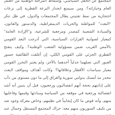
المجتمع عن الحقل السياسي، وإسقاط المرحلة الوطنية من العمل
العام وخياراته؟. ومن سيمنع انحدار النزعة القطرية إلى نزعات
احتجازية من نمط تفتيتي يطال المجتمعات والدول، في ظل تنكر
“البعث” للمواطنة والحريات الديمقراطية، والدستور والقانون،
والسيادة الشعبية كمصدر ومرجعية للشرعية، و”الإرادة العامة”
كمعيار لصوابية القرارات السياسية، التي أدرجت البعد القومي
بالأمس القريب ضمن مسؤولية الشعب الوطنية؟. وكيف ينفتح
القطري الجزئي على القومي الكلي، إن أغلقت الطائفية جسور
العبور التي تصلهما جدلياً أحدهما بالآخر، ولم يعتبر التحرر القومي
معيار سياسات الأقطار وعلاقاتها؟. وكانت أهداف ومواقف البعث
تنحدر مذ أمسك بدولتي سورية والعراق إلى ما دون مستوى من دأب
على إدانتهم بحجة أنهم انفصاليون ورجعيون، قبل أن يتبين أنه أشد
انفصالية ورجعية في موقفه من السياسة ومبادئها وقيمها وفاعليها
منهم، وأنه قوض ما كان إيجابياً في نظمهم، وخاض معركة وجود ضد
من تكيف السوريون منهم معه: حراك المجتمع المستقل وجمال عبد