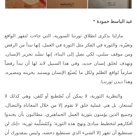
عبد الباسط حمودة
*
مازلنا بذكرى انطلاق ثورتنا السورية، التي جاءت لتقهر الواقع
وتغيّره، والثورة في الفكر مثل الثورة في العمل، إنها تبدأ من الرفض
ومن موقف سلبي، لكي تصل إلى البناء، إنها تنشُد تحرير الإنسان،
وتهدف لخلق إنسان جديد، وفي هذا السبيل لابد لها أن تبدأ رفضاً
صارماً لواقع الظلم ولكل ما يُضيّع الإنسان ويستبد بحريته ومصيره،
وهذا ديدن ثورتنـا.
والنظرية الثورية، لا يمكن أن تُصّطنع أو تُلقن، وهي كذلك لا
تُستعار، بل هي عملية خلق لا تقوم إلا من خلال المعاناة والنضال،
وجميع الذين يؤمنون بثورية العمل الجماهيري، مطالبون بأن يجندوا
أفكارهم لتخطيط مبادئ ونهج هذه الثورة؛ وكمُسَلَّمة ثورية: «إنك لن
تستطيع أن تقهر إلا الشيء الذي تستطيع دحضه، وليس بمقدورك أن