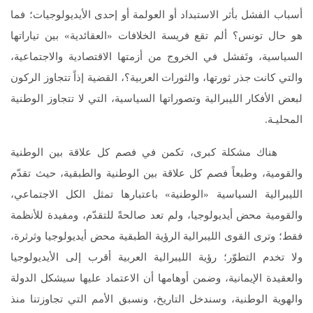
أسباب الفشل بأثر الاستبداد أو العولمة أو إحدى الأيديولوجيات؛ فما
هو حال تونس؟ ألم تقع فريسة الخلافات «العقائدية» بين تياراتها
السياسية، وتَفشل في الخروج من أزمتها الاقتصادية والاجتماعية،
والتي كانت جذر ثورتها، والثورات العربية؟، القضية إذاً تتجاوز الركون
لبعض الأفكار الليبرالية وتصوراتها السياسية، التي لا تتجاوز الوطنية
المحليـة.
هناك مشكلة كبرى، تكمن في فصم كل علاقة بين الوطنية
والقومية، وطبعاً فصم كل علاقة بين الوطنية والطبقية، حيث تقدّم
الليبرالية السياسية «الوطنية» باعتبارها تمثل الكل الاجتماعي،
والقومية محض أيديولوجيا، ولم تعد صالحةً للتقدّم، ومفيدة للأنظمة
فقط؛ وترى القوى الليبرالية الرؤية الطبقية محض أيديولوجيا وثرثرة،
ولا تخدم التطوّر؛ رؤية الليبرالية العربية أقرب إلى الأيديولوجيا
والعقيدة الإيمانية، وضمن أوهامها أن الاعتماد عليها سيشكل الدولة
والهوية الوطنية، وسندخل التاريخ، ونسبق الأمم التي تجاوزتنا منذ