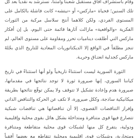
وقام باستشراف آفاق مستقبل شعبنا وأمتنا، نسترشد به نقدياً بعد كل
تلك السنين؛ فحياة «ماركس» أو «نيتشه» كانت فاشلة بالكامل على
المستوى الفردي، ولكن كلاهما أنتج سلاسل مركبة من الثورات
الفكرية «والواقعية» مازالت آثارها قائمة حتى اليوم، بل إن أفكار
ماركس التي أطلقت ديناميات تحرر ومقاومة على مستوى العالم، لم
تنجز مطلقاً في الواقع إلا الديكتاتوريات المعادية للتاريخ الذي بجّلهُ
ماركس كجدلية انعتـاق وحريـة.
الثورة السورية ليست استثناءً تاريخياً ولو أنها استثناءً في تاريخ
كياننا السوري، إنها صيرورة ثورة لا توجد نتائجها في مقدماتها،
صيرورة هدم وإعادة تشكيل لا تتوقف ولا يمكن توقّع نتائجها بطريقة
ميكانيكية ساذجة، وككل صيرورة، لا تكف عن الحركة والتناقض الذاتي
وإفراز التناقضات القصوى، إلا أن تناقضاتها هي تناقضات شبكية
تتصارع فيها قوى متنافرة ومتداخلة بشكل هائل بقوى محلية وإقليمية
ودولية، يتفرع كل منها لشبكات قوى محلية متقاطعة ومتنافرة
ومتحاربة، وشبكات قوى إقليمية ومحلية تتقاطع مع بعضها أفقياً