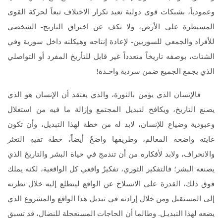
وعمودياً، بشبكات قوى دولية تعيد تكرار الاختلاف تبعاً لحركة القوى
المسيطرة على الأرض، ولا تكف عن اختراق التاريخ- الشخصي
للأفراد والجمعي للسوريين- لإعادة إنتاجه وهيكلته داخل سورية وفي
الشتات، بوصفه تاريخاً متعدداً غير قابل للتأريخ المفرد أو التواصلي
الذي يجمع الجميع ضمن سردية واحـدة!
فالإنسان الذي يؤمن بالثورة، والذي يعتقد أن الإنسان هو الذي
يصنع التاريخ، ويكافح لتبديل المجتمع وإزالة ما فيه من استغلال
وعبودية وضياع للإنسان، لابد له من خطة لهذا التبديل، وأن تكون
غايته واضحة المعالم، وطريقها واضحٌ أيضاً، خطة تقيهِ التعثر
والانحراف، ولابد لأفكاره من أن تندمج في حياة البشر والتاريخ الذي
يصنعه البشر؛ فالتفكير الثوري، تفكيرٌ واقعي كل الواقعية، لكنه يملك
فوق ذلك، القدرة على الانسلاخ عن الواقع ليتطلع إليه خلال نظرته
إلى المستقبل ومن خلال إرادته في تبديل هذا الواقع والمشروع الذي
يضعه لهذا التبديـل. وطالما أن الحاجات المستعجلة للنضال، قد تسبق