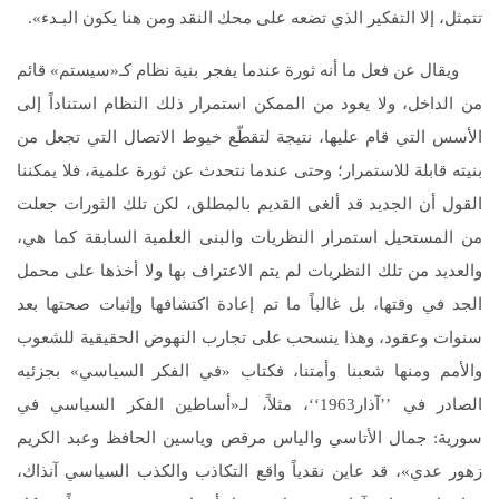
تتمثل، إلا التفكير الذي تضعه على محك النقد ومن هنا يكون البـدء».
ويقال عن فعل ما أنه ثورة عندما يفجر بنية نظام كـ«سيستم» قائم
من الداخل، ولا يعود من الممكن استمرار ذلك النظام استناداً إلى
الأسس التي قام عليها، نتيجة لتقطّع خيوط الاتصال التي تجعل من
بنيته قابلة للاستمرار؛ وحتى عندما نتحدث عن ثورة علمية، فلا يمكننا
القول أن الجديد قد ألغى القديم بالمطلق، لكن تلك الثورات جعلت
من المستحيل استمرار النظريات والبنى العلمية السابقة كما هي،
والعديد من تلك النظريات لم يتم الاعتراف بها ولا أخذها على محمل
الجد في وقتها، بل غالباً ما تم إعادة اكتشافها وإثبات صحتها بعد
سنوات وعقود، وهذا ينسحب على تجارب النهوض الحقيقية للشعوب
والأمم ومنها شعبنا وأمتنا، فكتاب «في الفكر السياسي» بجزئيه
الصادر في ’’آذار1963‘‘، مثلاً، لـ«أساطين الفكر السياسي في
سورية: جمال الأتاسي والياس مرقص وياسين الحافظ وعبد الكريم
زهور عدي»، قد عاين نقدياً واقع التكاذب والكذب السياسي آنذاك،