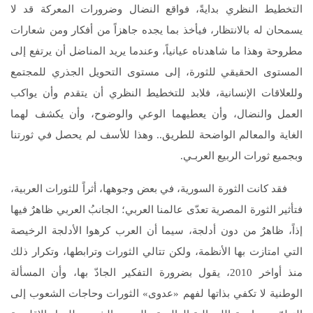
التخطيط النظري بدايةً، فواقع النضال وضرورات المعركة قد لا
يسمحان له بالانتظار، فيأخذ بما يجده جاهزاً من أفكار ومن شعارات
مطروحة وهذا ما شاهدناه عيانياً، وعندما يريد المناضل أن يرتفع إلى
المستوى الحقيقي للثورة، إلى مستوى التحويل الجذري للمجتمع
وللعلاقات الإنسانية، فلابد للتخطيط النظري أن يتقدم وأن يواكب
العمل والنضال، وأن يعطيهما الوعي والوضوح، وأن يكشف لهما
الغاية والمعالم الواضحة للطريق.. وهذا للأسف لم يحصل في ثورتنا
وبجميع ثورات الربيع العربـي.
فقد كانت الثورة السورية، في بعض وجوهها، أثراً للثورات العربية،
فتأثير الثورة المصرية تعدّى عالمنا العربي؛ الجانبُ العربي ظاهرٌ فيها
إذاً، ظاهرٌ من دون أدلجة، سيما أن العرب كرهوا الأدلجة الرخيصة
التي امتازت بها الأنظمة، ولكن تتالي الثورات وترابطها، وتكرار ذلك
منذ أواخر 2010، يقول بضرورة التفكير الجادّ بها، وأن المسألة
الوطنية لا تكفي بذاتها لفهم «عدوى» الثورات وحاجات الشعوب إلى