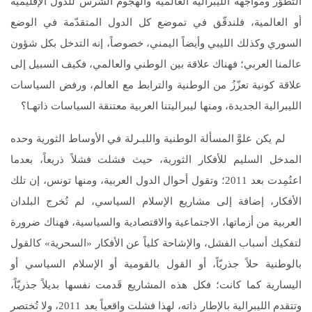
التطوّر ومواجهة الليبرالية العالمية والهجوم الشرس للدول الإقليمية
أو العالمية، فلندقّق في تموضع كل الدول المتقدّمة في الوضع
السوري وكذلك الليبي وأيضاً اليمني، خصوصاً، إنه التدخل بكل شؤون
عالمنا العربي؛ فهناك علاقة بين الوطني والعالمي، فكيف السبيل إلى
علاقة كونية تعزّزُ من الوطنية والترابط مع العالم، ورفض السياسات
الليبرالية الجديدة، ومنها ليبراليتنا العربية معتنقة السياسات ذاتهـا؟
لم يكن علوَّ المسألة الوطنية واللبـرلة في الأوساط الثورية وحده
المدخل السليم للأفكار الثورية، حيث فشلت فشلاً ذريعاً، بعدما
اعتُمِدت بعد 2011؛ وتقول أحوال الدول العربية، ومنها تونس، إن تلك
الأفكار، إضافة إلى مشاريع الإسلام السياسي، لم تُخرج البلدان
العربية من أزماتها، الاجتماعية والاقتصادية والسياسية، فهناك ضرورة
لتفكيك أسباب الفشل، والإشاحة كلياً عن الأفكار «السحرية» كالقول
بالوطنية حلاً جذريّاً، أو القول بالقومية أو الإسلام السياسي أو
اليسارية كما كانت؛ فكل هذه المشاريع قَدمت نفسها بديلاً جذريّاً،
وتتقدم الليبرالية بالإطار ذاته، لهذا فشلت واقعياً بعد 2011، ولا تُختصر