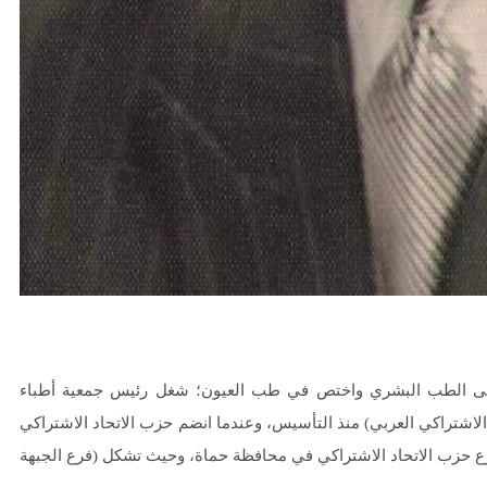
 الشيشكلي:/١٩٣٥-١٩٨٠/ رحمهُ الله تعالى الطب البشري واختص في طب العيون؛ شغل رئيس جمعية أطباء
اشتراكي العربي) منذ التأسيس، وعندما انضم حزب الاتحاد الاشتراكي
رحمه الله- أميناً لفرع حزب الاتحاد الاشتراكي في محافظة حماة، وحيث تشكل (فرع الجبهة