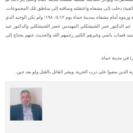
فية) دخلت إلى مشفاه واعتقلته وساقته إلى مناطق تلك المجموعات،
فعذبوه ومثلوا بجسده واقتلعوا عينيه (لأنه طبيب عيون) ومن ثم قتلوه ورموه أمام مشفاه بمدينة حماة يوم ١٩٨٠/٤/١٢؛ ولم يكن الوحيد الذي
نهم عم الدكتور عمر الشيشكلي المهندس خضر الشيشكلي والدكتور عبد
د قصاب باشي وغيرهم الكثير رحمهم الله والحديث عنهم يحتاج إلى
ي) في مدينة حماة.
الذين مضوا على درب الحرية. وبشر القاتل بالقتل ولو بعد حين.