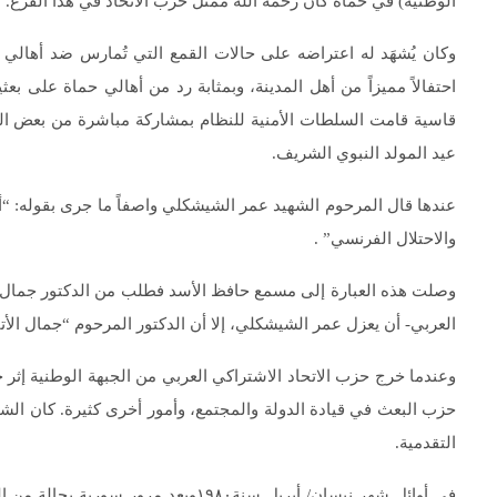
الوطنية) في حماة كان رحمه الله ممثل حزب الاتحاد في هذا الفرع.
وكان يُشهَد له اعتراضه على حالات القمع التي تُمارس ضد أهالي ال
احتفالاً مميزاً من أهل المدينة، وبمثابة رد من أهالي حماة على بعث
قاسية قامت السلطات الأمنية للنظام بمشاركة مباشرة من بعض ال
عيد المولد النبوي الشريف.
عندها قال المرحوم الشهيد عمر الشيشكلي واصفاً ما جرى بقوله: “أن
والاحتلال الفرنسي” .
وصلت هذه العبارة إلى مسمع حافظ الأسد فطلب من الدكتور جمال ال
العربي- أن يعزل عمر الشيشكلي، إلا أن الدكتور المرحوم “جمال الأ
وعندما خرج حزب الاتحاد الاشتراكي العربي من الجبهة الوطنية إثر 
حزب البعث في قيادة الدولة والمجتمع، وأمور أخرى كثيرة. كان الش
التقدمية.
في أوائل شهر نيسان/ أبريل سنة١٩٨٠وبع