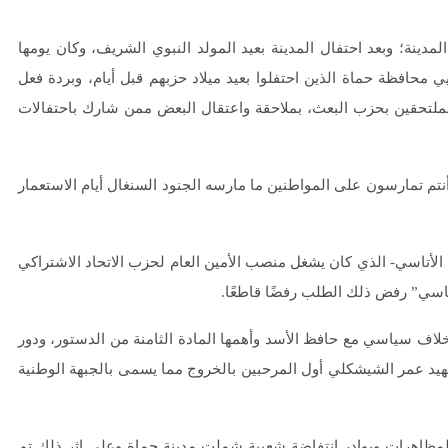
مدينة؛ وبعد احتفال المدينة بعيد المولد النبوي الشريف، وكان يومها
يي محافظة حماة الذين احتفلوا بعيد ميلاد حزبهم قبل أيام، وبردة فعل
ملتحقين بحزب البعث، بملاحقة واعتقال البعض ممن شارك باحتفالات
تم تمارسون على المواطنين ما مارسه الجنود السنغال أيام الاستعمار
أتاسي- الذي كان يشغل منصب الأمين العام لحزب الاتحاد الاشتراكي
تاسي” رفض ذلك الطلب رفضًا قاطعًا.
خلاف سياسي مع حافظ الأسد وأهمها المادة الثامنة من الدستور، ودور
هيد عمر الشيشكلي أول المرحبين بالخروج مما يسمى بالجبهة الوطنية
د مرور سورية بحالة من المظاهرات وبوادر انتفاضة شعبية شملت مدينة حماة وعلى إثر ذلك تم