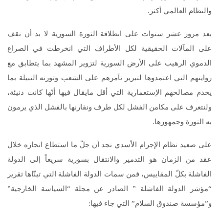
والنظام العالمي أكثر.
بعد مرور عشر سنوات على انطلاقة الثورة السورية لا بد أن نقف
على المآلات الحقيقية لكل الأطراف التي انخرطت في الصراع
الدموي الرهيب على الأرض السورية لتزوير المشهد بما يتطابق مع
روايتهم التي اعتمدوها لتبرير تآمرهم على الشعب وثورته النبيلة بما
يخدم مصالحهم الإستعمارية التي أقل مايقال فيها أنّها كانت دنيئة،
ولنتعرف على مكامن الفشل لكل طرف ونقارنها بالفشل الذي يرمون
به الثورة وجمهورها.
على صعيد نظام الإجرام الأسدي نجد أن جلّ ما استطاع انجازه خلال
عقد من الزمان هو التدمير والانتقال بسورية سريعاً إلى الدولة
الفاشلة بكلّ المقاييس، فمن سمات الدولة الفاشلة التي تبنّاها تقرير
“مؤشر الدولة الفاشلة ” الصادر عن مجلة “السياسة الخارجية”
و”مؤسسة صندوق السلام” التي جاء فيها: