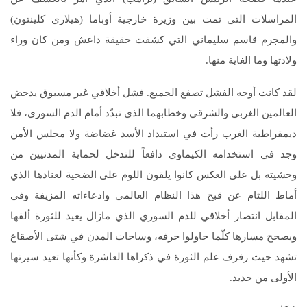
المراسلات التي تمت بين وزيرة خارجية أوباما (هيلاري كلينتون)
والمجرم قاسم سليماني التي كشفت حقيقة داعش ومن كان وراء
ولادتها وما الغاية منها.
لقد كانت أوجه الفشل تصفع الجميع. فشل أخلاقي غير مسبوق يدحض
العالمين الغربي والشرقي وخطابهما الذي تبدّد أمام الدم السوري، فلا
ديمقراطية الغرب رأت في استبداد الأسد غضاضة ولا مجلس الأمن
وجد في استخدامه الكيماوي دافعاً للتدخل لحماية المدنيين من
وحشيته بل على العكس كانوا يلقون اللوم على الضحية لعنادها الذي
أماط اللثام عن قبح هذا النظام العالمي وادعاءاته المزيفة وفي
المقابل انتصار أخلاقي للدم السوري الذي مازال يعيد للثورة ألقها
ويصحح مسارها كلّما حاولوا حرفه، وساحات المدن في شتى الأصقاع
تشهد حيث رفرف علم الثورة في ذكراها العاشرة وكأنها تعيد سيرتها
الأولى من جديد.