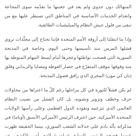
المتهالك دون جدوى ولم يعد في جعبتها ما تقدّمه سوى المجاعة
وانعدام الخدمات الأساسية في المناطق التي تسيطر عليها مع من
تبقى من فلول جيش النظام والميليشيات الطائفية.
وإذا ما انتقلنا إلى أروقة الأمم المتحدة فإننا نحتاج إلى مجلّدات تروي
فشلها المزمن منذ تأسيسها وحتى اليوم، وخاصة في المذبحة
السورية التي فضحت تواطئها وعجزها أمام أبسط المهام المنوطة بها
منذ وقوفها موقف المتفرّج في حصار الغوطة ومضايا والزبداني وقلق
(بان كي مون) المخزي الذي رافق فصول المذبحة.
لم يكن فشلاً للثورة في كل مراحلها رغم كلّ ما اعتراها من محاولات
حرف وخطف وتزوير وتشويه، بل كان الفشل من نصيب النظام
العالمي الذي تتزعمه وتقوده الدول العظمى وعلى رأسها الولايات
المتحدة الأميركية، حين اعترف الرئيس الأميركي الأسبق (أوباما) في
مذكراته بأنّه نادم على خذلانه الشعب السوري، بينما الحقيقة ظهرت
عندما فضحه الرئيس السابق (ترامب) الذي أمر بالكشف عن