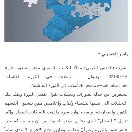
ياسر الحسيني *
نشرت (القدس العربي) مقالًا للكاتب السوري ماهر مسعود بتاريخ
2021/03/16 بعنوان ” تأملات في الثورة الفاشلة”
https://www.alquds.co.uk/تأملات-في-الثورة-الفاشلة/
يستعرض من خلاله تصورات وتحليلات تقول بفشل الثورة ويفنّد تلك
التحليلات التي نسبها لنشطاء وكتاب وإعلاميين ممن ينسبون أنفسهم
للثورة والمعارضة، ولست بوارد سرد ماذهب إليه كاتب المقال وإنّما
تناول ” الفشل” الذي يحاول بعض السوداويين أن يلبسوه كقميص
جاهز عنوة بالثورة رغم أنّ مقاسه يطابق نظام الإجرام الأسدي تماماً