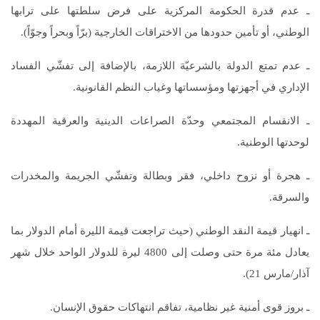
ـ عدم قدرة الحكومة المركزية على فرض سلطتها على ترابها
الوطني، أو تأمين حدودها من الاختراقات الخارجية (برّاً وبحراً وجوّاً).
ـ عدم تمتع الدولة بالشرعيّة اللازمة، بالإضافة إلى تفشّي الفساد
الإداري في أجهزتها ومؤسساتها وغياب النظم القانونية.
ـ الانقسام المجتمعي وحدّة الصراعات الدينية والعرقية المهددة
لوحدتها الوطنية.
ـ هجرة أو نزوح داخلي، فقر وبطالة وتفشّي الجريمة والمخدرات
والسرقة.
ـ انهيار قيمة النقد الوطني (حيث تراجعت قيمة الليرة أمام الدولار بما
يعادل مئة مرة حتى وصلت إلى 4800 ليرة للدولار الواحد خلال شهر
آذار/مارس 21).
ـ بروز قوى أمنية غير نظامية، تفاقم انتهاكات حقوق الإنسان.