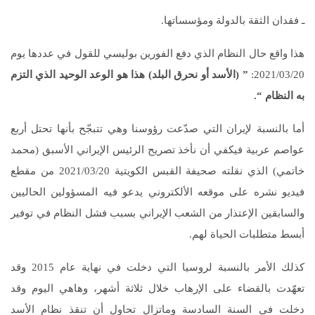
ـ فقدان الثقة بالدولة ومؤسساتها.
هذا واقع حال النظام الذي دفع الفورين بوليسي للقول في عددها يوم
2021/03/20:
” (الأسد أو نحرق البلد) هذا هو الوعد الوحيد الذي التزم
به النظام “.
أما بالنسبة لإيران التي صدّعت رؤوسنا وهي تتبجّح بأنها تحتل أربع
عواصم عربية فيكفي أن نأخذ تصريح الرئيس الإيراني الأسبق (محمد
خاتمي) الذي نقلته صحيفة القبس الكويتية 2021/03/20 من مقطع
فيديو نشره على موقعه الألكتروني يدعو فيه المسؤولين الحاليين
والسابقين الإعتذار من الشعب الإيراني بسبب فشل النظام في توفير
أبسط متطلبات الحياة لهم.
كذلك الأمر بالنسبة لروسيا التي دخلت في نهاية عام 2015 وقد
تعهّدت بالقضاء على الإرهاب خلال ثلاثة أشهر، وهاهي اليوم وقد
دخلت في السنة السادسة وماتزال تحاول أن تنقذ نظام الأسد