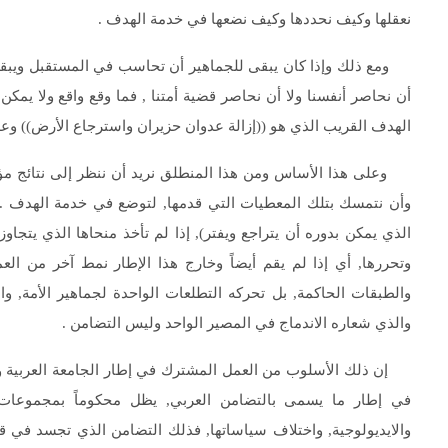
نعقلها وكيف نحددها وكيف نضعها في خدمة الهدف .
ومع ذلك وإذا كان يبقى للجماهير أن تحاسب في المستقبل ويبقى للتا
أن نحاصر أنفسنا ولا أن نحاصر قضية أمتنا , فما وقع واقع ولا يمك
الهدف القريب الذي هو ((إزالة عدوان حزيران واسترجاع الأرض)) وع
وعلى هذا الأساس ومن هذا المنطلق نريد أن ننظر إلى نتائج مؤتم
وأن نتمسك بتلك المعطيات التي قدمها, لتوضع في خدمة الهدف . فت
الذي يمكن بدوره أن يتراجع ويفتر), إذا لم تأخذ منحاها الذي يتجاوز
وتحررها, أي إذا لم يقم أيضاً وخارج هذا الإطار نمط آخر من الع
والطبقات الحاكمة, بل تحركه التطلعات الواحدة لجماهير الأمة, و
والذي شعاره الاندماج في المصير الواحد وليس التضامن .
إن ذلك الأسلوب من العمل المشترك في إطار الجامعة العربية ومؤت
في إطار ما يسمى بالتضامن العربي, يظل محكوماً بمجموعات م
والايديولوجية, واختلاف سياساتها, فذلك التضامن الذي تجسد في قمة