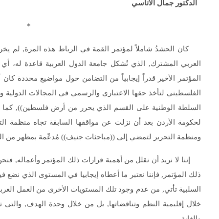
الدكتور جمال الأتاسي
* *
كان الحشدُ شاملاً لمؤتمر القمة في الرباط هذه المرة, لم يخر
العربي المشترك, الذي تُشكل جامعة الدول العربية قاعدة له، أي
المؤتمر الأخير قدراً إيجابياً من التضامن حول مواضيع محددة كا
الفلسطيني لتأخذ حقها الاعتباري والرسمي في المجالات الدولية و((ا
السلطة الوطنية على القسم الذي يحرر من أرض فلسطين)), كما أ
لحكومة الأردن بعد أن نزلت عن مواقفها السابقة تجاه منظمة التح
ومنظمة التحرير لتمضي إلى ((مباحثات جنيف)) مُدعّمة بمظهر من ا
إننا لا نريد أن نقلل من أهمية قرارات ذلك المؤتمر وأعماله, فنحن و
ذلك المؤتمر, فإننا نعتبر ما أعطاه إيجابيا في المستوى الذي نضع ف
السلبية تأتي, من عدم وجود تلك المستويات الأخرى من العمل العربي
خلال إقليمية النظم وتناقضاتها, بل من خلال وحدة الهدف, والتي تتح
والغاية .