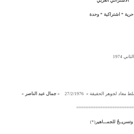
الاشتراكي العربي
حرية * اشتراكية * وحدة
 لجوهر الحقيقة » 27/2/1976 «
جمال عبد الناصر
»
========================
وتسريــحٌ للجمـــاهير
(*)