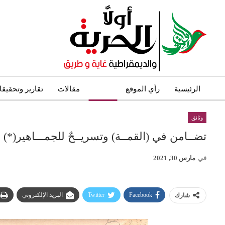
الرئيسية
رأي الموقع
وثائق
مقالات
تقارير وتحقيق
وثائق
تضــامن في (القمــة) وتسريــحٌ للجمـــاهير(*)
في
مارس 30, 2021
Facebook
Twitter
البريد الإلكتروني
شارك