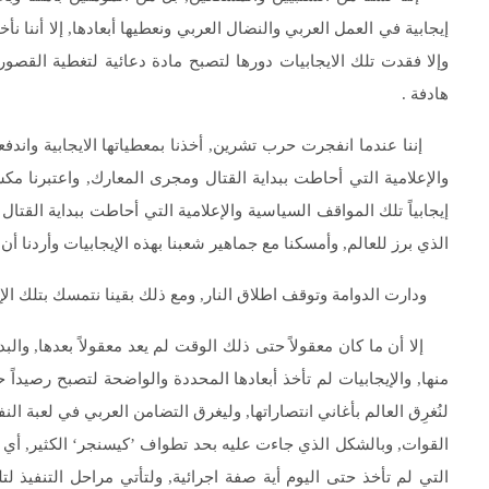
إيجابية في العمل العربي والنضال العربي ونعطيها أبعادها, إلا أننا نأ
وإلا فقدت تلك الايجابيات دورها لتصبح مادة دعائية لتغطية القصور
هادفة .
إننا عندما انفجرت حرب تشرين, أخذنا بمعطياتها الايجابية واندفعنا 
والإعلامية التي أحاطت ببداية القتال ومجرى المعارك, واعتبرنا مكسبا
إيجابياً تلك المواقف السياسية والإعلامية التي أحاطت ببداية القتال
الذي برز للعالم, وأمسكنا مع جماهير شعبنا بهذه الإيجابيات وأردنا أ
ودارت الدوامة وتوقف اطلاق النار, ومع ذلك بقينا نتمسك بتلك الإ
إلا أن ما كان معقولاً حتى ذلك الوقت لم يعد معقولاً بعدها, والبد
منها, والإيجابيات لم تأخذ أبعادها المحددة والواضحة لتصبح رصيداً 
لنُغرِق العالم بأغاني انتصاراتها, وليغرق التضامن العربي في لعبة ال
القوات, وبالشكل الذي جاءت عليه بحد تطواف ’كيسنجر‘ الكثير, أي من
التي لم تأخذ حتى اليوم أية صفة اجرائية, ولتأتي مراحل التنفيذ لت