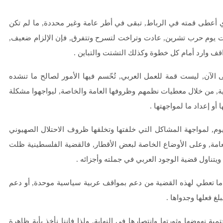
 أعطى قمته في الرباط, تبقى في أطر عامة وغير محددة, ما لم تكن
بّئت يوم حرب تشرين, عادت وتراخت لتسرح وتتفرق, فإن الإلزام ضعيف,
اقف وارد أمام كل خطوة وكذلك التشتت والتباين .
آن, ليست قمة للعمل العربي, تُحّسم فيها الأمور لصالح ما تنشده
ية, من خلال معطيات نظمهم وظروفها العامة والخاصة, ليواجهوا مشكلة
ا أو إعداد ما لمواجهتها .
وم, لمواجهة المشاكل التي خلفتها وتخلقها ظروف الاحتلال الصهيوني
العامة, وعلى الأوضاع الخاصة لبعض الأقطار, فالقضية الفلسطينية ظلت
يتناول قضية الوجود العربي في جملته وأجزائه .
 ما تعطي لهذه القضية من دعم بمواقف عربية سياسية موحدة, أو دعم
 فعلها وجدواها .
 نهوضها وثورتها وانتصارها في النهاية, ولذا فإننا نأخذ بأية ظاهرة