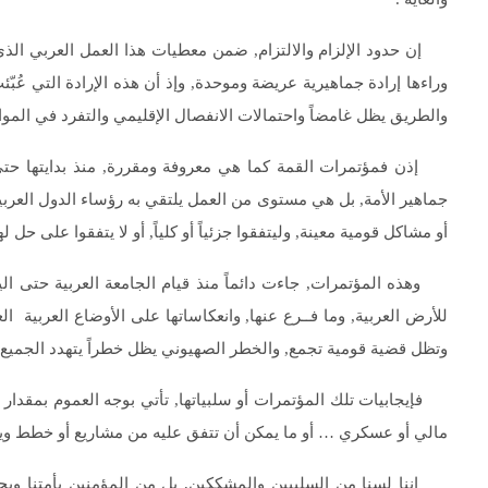
إن حدود الإلزام والالتزام, ضمن معطيات هذا العمل العربي الذي
وراءها إرادة جماهيرية عريضة وموحدة, وإذ أن هذه الإرادة التي عُ
والطريق يظل غامضاً واحتمالات الانفصال الإقليمي والتفرد في المو
إذن فمؤتمرات القمة كما هي معروفة ومقررة, منذ بدايتها حتى ال
جماهير الأمة, بل هي مستوى من العمل يلتقي به رؤساء الدول العرب
أو مشاكل قومية معينة, وليتفقوا جزئياً أو كلياً, أو لا يتفقوا على حل له
وهذه المؤتمرات, جاءت دائماً منذ قيام الجامعة العربية حتى الي
للأرض العربية, وما فــرع عنها, وانعكاساتها على الأوضاع العربية 
وتظل قضية قومية تجمع, والخطر الصهيوني يظل خطراً يتهدد الجميع و
فإيجابيات تلك المؤتمرات أو سلبياتها, تأتي بوجه العموم بمقدار
مالي أو عسكري … أو ما يمكن أن تتفق عليه من مشاريع أو خطط ويبلغ
إننا لسنا من السلبيين والمشككين, بل من المؤمنين بأمتنا وبحتمية