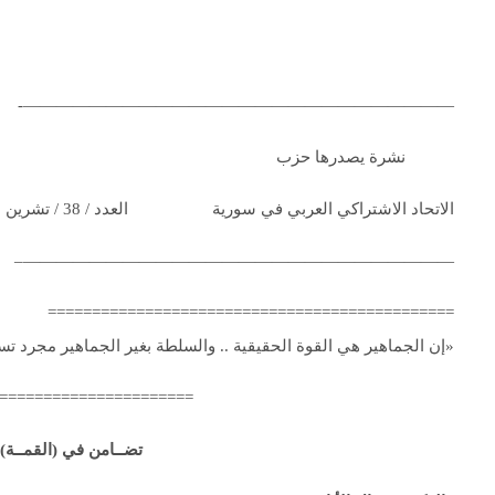
——————————————————————————-
نشرة يصدرها حزب
الاتحاد الاشتراكي العربي في سورية العدد / 38 / تشرين الثاني 1974
——————————————————————————–
==============================================
«إن الجماهير هي القوة الحقيقية .. والسلطة بغير الجماهير مجرد تسلط معاد
======================
تضــامن في (القمــة) 