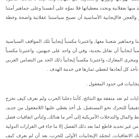
خذ منها بعقلانية ونحدد معطياتها فلا نموّه على أنفسنا وعلى جماهير أمتنا
 والعجز, فالإيجابية الأساسية أن تصبح سياستنا عقلانية واضحة وخطة
وجماهير شعبنا معها, واعتبرنا مكسباً إيجابياً تلك المواقف السياسية
ً ايجابياً أن نقاتل بجدية، وفي آن واحد على جبهتين، واعتبرنا مكسباً
 ومجرى المعارك، واعتبرنا مكسباً إيجابياً ذلك الحد من التضامن العربي
ن تأخذ كل أبعادها لتعطي ثمارها في خدمة الهدف .
يجابيات في حدود المعقول .
ايات لم تعد متفقة مع النتائج, كأننا دخلنا الحرب ولم نعرف كيف نخرج
حقيقياً للتحرك نحو المستقبل, بل أخذ يغطي عليها اللامعقول من جديد,
نفط والمال والتدخلات الأمريكية إلى آخر ما هنالك, ولتأتي اتفاقيات فصل
 غير تحديد قاطع لما بعد ذلك الفصل إلا ما جاء في القرارات الدولية
لك الاتفاقيات, لتجمّد الإيجابيات الأولى للحرب, بعد أن لم نعرف كيف