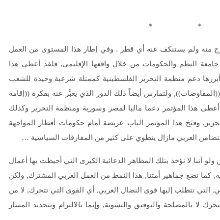
* 
ج منه ولم يستنكف عنه أي قطر . وفي إطار هذا المستوى من العمل
 جامعة النظم والحكومات من خلال واقعها الإقليمي, فلقد أعطى هذا
ن أبرزها دعم منظمة التحرير الفلسطينية كممثلة شرعية وحيدة للشعب
لمفاوضات)), ولتمارس أيضاً ذلك الدور الذي يعبَّر عنه بفكرة ((إقامة
عطى هذا المؤتمر دعما ماليا لمصر وسورية ومنظمة التحرير وكذلك
رير, وفتَحَ هذا المؤتمر الباب عريضة أمام حكومات أقطار المواجهة
لتضامن العربي مازال ينطوي على كثير من المفارقات السياسية …
لو أننا لا نؤخذ بتلك المظاهر الدعائية الكبرى التي أحيطت بها أعمال
يه, كما تضع جماهير أمتنا, هذا النمط من العمل العربي المشترك, ولكن
, التي تتطلب إليها قوى النضال العربي, أي القوى التي تتحرك, لا من
رك لا بالمصلحة والتوفيق والتسوية, وإنما بالالتزام وبتحديد المسار