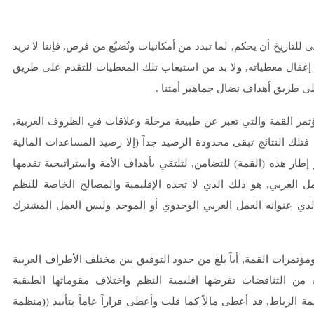
ريخ أن يحكم, لما تبدد من أمكانيات ونُضيّع من فرص, فإننا لا نريد
ن إغفال معطياته, ولا بد من استيعاب تلك المعطيات للتقدم على طريق
لى طريق أهداف نضال جماهير أمتنا .
ر القمة والتي تعبر عن طبيعة مرحلة وعلاقات في الظروف العربية,
لك النتائج تبقى محدودة الرصيد جداً (إلا رصيد المساعدات المالية
 إطار هذه (القمة) للتضامن, لتلتقي بأهداف الأمة واستراتيجية تقدمها
مل العربي, هو ذلك الذي لا تحده الإقليمية والمصالح الخاصة للنظم
الذي عنوانه العمل العربي الوحدوي أو الموحد وليس العمل المشترك
مرات القمة, أياً بلغ من حدود التوفيق بين مختلف الأطراف العربية
ن التناقضات تفرضها اقليمية النظم واختلاف مقوماتها الطبقية
 الرباط, قد أعطى مالاً كما قلت وأعطى قراراً عاماً بتأييد ((منظمة