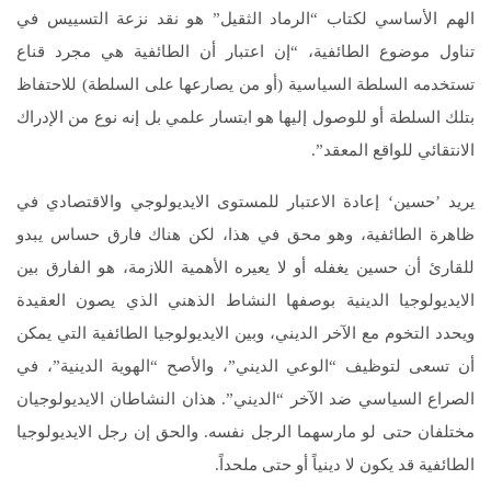
الهم الأساسي لكتاب “الرماد الثقيل” هو نقد نزعة التسييس في
تناول موضوع الطائفية، “إن اعتبار أن الطائفية هي مجرد قناع
تستخدمه السلطة السياسية (أو من يصارعها على السلطة) للاحتفاظ
بتلك السلطة أو للوصول إليها هو ابتسار علمي بل إنه نوع من الإدراك
الانتقائي للواقع المعقد”.
يريد ’حسين‘ إعادة الاعتبار للمستوى الايديولوجي والاقتصادي في
ظاهرة الطائفية، وهو محق في هذا، لكن هناك فارق حساس يبدو
للقارئ أن حسين يغفله أو لا يعيره الأهمية اللازمة، هو الفارق بين
الايديولوجيا الدينية بوصفها النشاط الذهني الذي يصون العقيدة
ويحدد التخوم مع الآخر الديني، وبين الايديولوجيا الطائفية التي يمكن
أن تسعى لتوظيف “الوعي الديني”، والأصح “الهوية الدينية”، في
الصراع السياسي ضد الآخر “الديني”. هذان النشاطان الايديولوجيان
مختلفان حتى لو مارسهما الرجل نفسه. والحق إن رجل الايديولوجيا
الطائفية قد يكون لا دينياً أو حتى ملحداً.