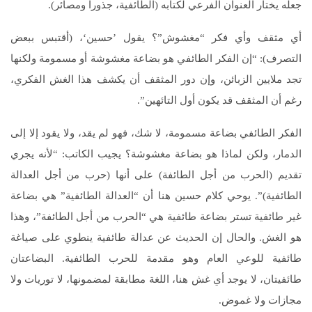
جعله يختار العنوان الفرعي لكتابه (الطائفية، جذوراً ومصائر).
أي مثقف وأي فكر “مغشوش”؟ يقول ’حسين‘، (أقتبس ببعض
التصرف): “إن الفكر الطائفي هو بضاعة مغشوشة أو مسمومة ولكنها
تجد ملايين الزبائن، وإن دور المثقف أن يكشف هذا الغش الفكري،
رغم أن المثقف قد يكون أول التائهين”.
الفكر الطائفي بضاعة مسمومة، لا شك، فهو لم يقد، ولا يقود إلا إلى
الدمار، ولكن لماذا هو بضاعة مغشوشة؟ يجيب الكاتب: “لأنه يجري
تقديم (الحرب من أجل الطائفة) على أنها (حرب من أجل العدالة
الطائفية)”. يوحي كلام حسين هنا أن “العدالة الطائفية” هي بضاعة
غير طائفية تستر بضاعة طائفية هي “الحرب من أجل الطائفة”، وهذا
هو الغش. والحال إن الحديث عن عدالة طائفية ينطوي على صياغة
طائفية للوعي العام وهو مقدمة للحرب الطائفية. البضاعتان
طائفيتان، لا يوجد أي غش هنا، اللغة مطابقة لمضمونها، لا توريات ولا
مجازات ولا غموض.