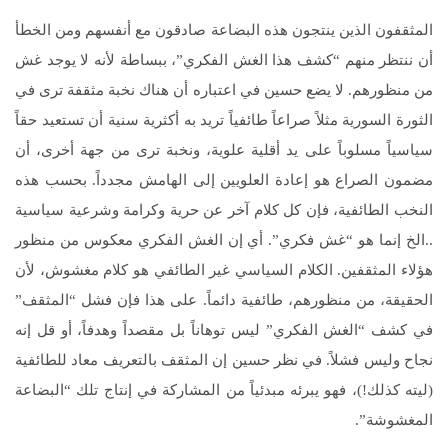
المثقفون الذين ينتجون هذه البضاعة صادقون مع أنفسهم ومن الخطأ
أن ننتظر منهم “كشف هذا الغش الفكري”، ببساطة لأنه لا يوجد غش
من منظورهم. لا يضع حسين في اعتباره أن هناك نخبة مثقفة ترى في
الثورة السورية مثلاً صراعاً طائفياً تريد به أكثرية سنية أن تستعيد حقاً
سياسياً مسلوباً على يد أقلية علوية، ونخبة ترى من جهة أخرى، أن
مضمون الصراع هو إعادة العلويين إلى الهامش مجدداً. بحسب هذه
النخب الطائفية، فإن كل كلام آخر عن حرية وكرامة وشرعية سياسية
..الخ إنما هو “غش فكري”. أي إن الغش الفكري معكوس من منظور
هؤلاء المثقفين. الكلام السياسي غير الطائفي هو كلام مغشوش، لأن
الحقيقة، من منظورهم، طائفية دائماً. على هذا فإن فشل “المثقف”
في كشف “الغش الفكري” ليس توهاناً بل مقصداً وهدفاً، أو قل إنه
نجاح وليس فشلاً. في نظر حسين إن المثقف بالتعريف معاد للطائفية
(ليته كذلك!)، فهو يبرئه مبدئياً من المشاركة في إنتاج تلك “البضاعة
المغشوشة”.