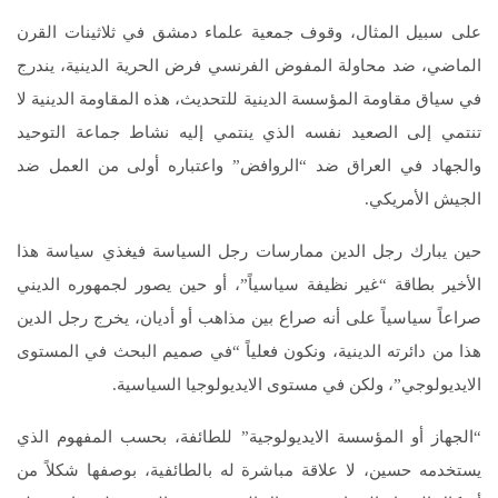
على سبيل المثال، وقوف جمعية علماء دمشق في ثلاثينات القرن
الماضي، ضد محاولة المفوض الفرنسي فرض الحرية الدينية، يندرج
في سياق مقاومة المؤسسة الدينية للتحديث، هذه المقاومة الدينية لا
تنتمي إلى الصعيد نفسه الذي ينتمي إليه نشاط جماعة التوحيد
والجهاد في العراق ضد “الروافض” واعتباره أولى من العمل ضد
الجيش الأمريكي.
حين يبارك رجل الدين ممارسات رجل السياسة فيغذي سياسة هذا
الأخير بطاقة “غير نظيفة سياسياً”، أو حين يصور لجمهوره الديني
صراعاً سياسياً على أنه صراع بين مذاهب أو أديان، يخرج رجل الدين
هذا من دائرته الدينية، ونكون فعلياً “في صميم البحث في المستوى
الايديولوجي”، ولكن في مستوى الايديولوجيا السياسية.
“الجهاز أو المؤسسة الايديولوجية” للطائفة، بحسب المفهوم الذي
يستخدمه حسين، لا علاقة مباشرة له بالطائفية، بوصفها شكلاً من