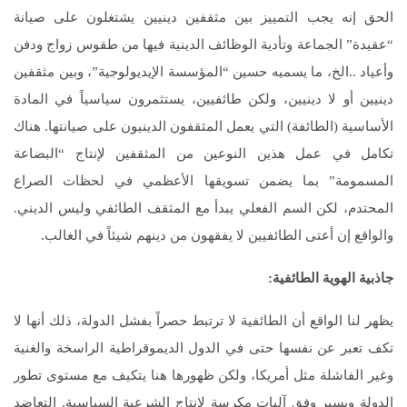
الحق إنه يجب التمييز بين مثقفين دينيين يشتغلون على صيانة
“عقيدة” الجماعة وتأدية الوظائف الدينية فيها من طقوس زواج ودفن
وأعياد ..الخ، ما يسميه حسين “المؤسسة الإيديولوجية”، وبين مثقفين
دينيين أو لا دينيين، ولكن طائفيين، يستثمرون سياسياً في المادة
الأساسية (الطائفة) التي يعمل المثقفون الدينيون على صيانتها. هناك
تكامل في عمل هذين النوعين من المثقفين لإنتاج “البضاعة
المسمومة” بما يضمن تسويقها الأعظمي في لحظات الصراع
المحتدم، لكن السم الفعلي يبدأ مع المثقف الطائفي وليس الديني.
والواقع إن أعتى الطائفيين لا يفقهون من دينهم شيئاً في الغالب.
جاذبية الهوية الطائفية
:
يظهر لنا الواقع أن الطائفية لا ترتبط حصراً بفشل الدولة، ذلك أنها لا
تكف تعبر عن نفسها حتى في الدول الديموقراطية الراسخة والغنية
وغير الفاشلة مثل أمريكا، ولكن ظهورها هنا يتكيف مع مستوى تطور
الدولة ويسير وفق آليات مكرسة لإنتاج الشرعية السياسية. التعاضد