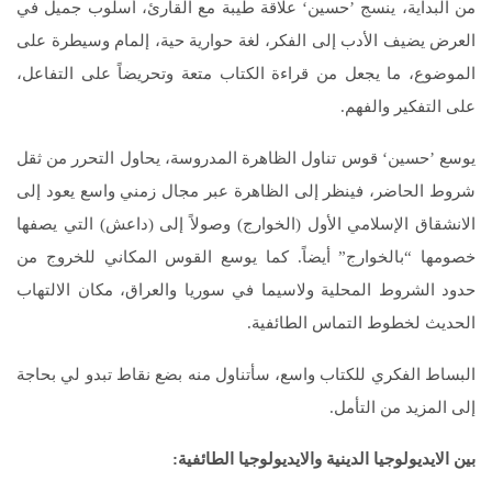
من البداية، ينسج ’حسين‘ علاقة طيبة مع القارئ، أسلوب جميل في
العرض يضيف الأدب إلى الفكر، لغة حوارية حية، إلمام وسيطرة على
الموضوع، ما يجعل من قراءة الكتاب متعة وتحريضاً على التفاعل،
على التفكير والفهم.
يوسع ’حسين‘ قوس تناول الظاهرة المدروسة، يحاول التحرر من ثقل
شروط الحاضر، فينظر إلى الظاهرة عبر مجال زمني واسع يعود إلى
الانشقاق الإسلامي الأول (الخوارج) وصولاً إلى (داعش) التي يصفها
خصومها “بالخوارج” أيضاً. كما يوسع القوس المكاني للخروج من
حدود الشروط المحلية ولاسيما في سوريا والعراق، مكان الالتهاب
الحديث لخطوط التماس الطائفية.
البساط الفكري للكتاب واسع، سأتناول منه بضع نقاط تبدو لي بحاجة
إلى المزيد من التأمل.
بين الايديولوجيا الدينية والايديولوجيا الطائفية
: