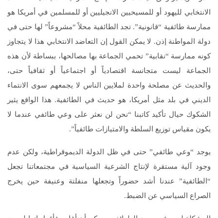
الانتخابي لليهود أو للمسيحيين الانجيليين أو للمسلمين في أمريكا هو
ممارسة طائفية “قانونية”. تجد الطائفية محلاً “مشروعاً” لها حتى في
دولة المواطنة إذن. لا يمكن القول إن التعاضد الانتخابي هذا لا يتجاوز
كونه ممارسة “نقابية” تحمي الجماعة بها مصالحها، ببساطة لأن هذه
الجماعة ليست متجانسة اقتصادياً أو اجتماعياً أو ثقافياً حتى،
والحديث عن مصلحة واحدة لملايين الناس لا يجمعهم سوى الانتماء
الديني في بلد مثل أمريكا، هو حديث في الطائفية. هذا الواقع يثير
الشكوك حيال تأكيد كاتبنا “نحن لن نعثر على وعي طائفي عندما لا
يكون مقياس توزيع السلطة والامتيازات طائفياً”.
يوجد “وعي طائفي” حتى في ظل الدولة الديموقراطية، ولكن عدم
وجود آلية مستقرة لإنتاج الشرعية السياسية في مجتمعاتنا تجعل
“الطائفية” عندنا أشد حضوراً وتجعلها منفلتة وعنيفة حين يخرج
الصراع السياسي عن الضبط.