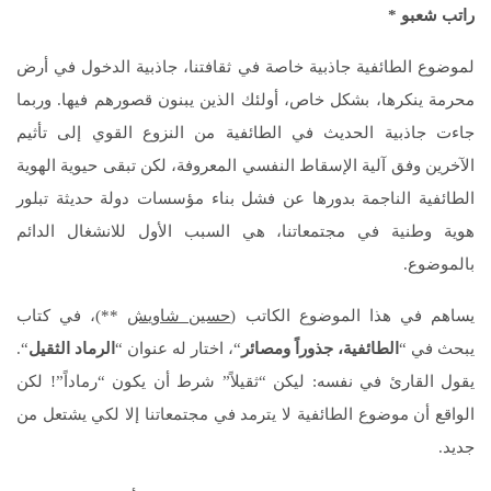
راتب شعبو
*
لموضوع الطائفية جاذبية خاصة في ثقافتنا، جاذبية الدخول في أرض
محرمة ينكرها، بشكل خاص، أولئك الذين يبنون قصورهم فيها. وربما
جاءت جاذبية الحديث في الطائفية من النزوع القوي إلى تأثيم
الآخرين وفق آلية الإسقاط النفسي المعروفة، لكن تبقى حيوية الهوية
الطائفية الناجمة بدورها عن فشل بناء مؤسسات دولة حديثة تبلور
هوية وطنية في مجتمعاتنا، هي السبب الأول للانشغال الدائم
بالموضوع.
يساهم في هذا الموضوع الكاتب (
حسين شاويش
**)، في كتاب
يبحث في “
الطائفية، جذوراً ومصائر
“، اختار له عنوان “
الرماد الثقيل
“.
يقول القارئ في نفسه: ليكن “ثقيلاً” شرط أن يكون “رماداً”! لكن
الواقع أن موضوع الطائفية لا يترمد في مجتمعاتنا إلا لكي يشتعل من
جديد.