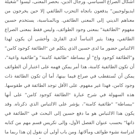
أشكال الصراع السياسي. ورجال الدين، بحصر المعنى، ليسوا “شغيلة
ايديولوجيين” يدفعون باتجاه التحزب الطائفي إلا حين يخرجون من
معناهم الديني إلى المعنى الطائفي. وبالمناسبة، يستخدم حسين
مفهوم “الطائفية” بمعنى وجود الطوائف، وليس فقط بمعنى الصراع
الطائفي، وهذا يثير التباساً لدى القارئ. وأخشى أن يكون لهذا
الالتباس حضور ما لدى حسين الذي يتكلم عن “الطائفة كوجود كامن”
و”الطائفة كوجود واع” أو ببساطة “طائفية كامنة” و”طائفية واعية”،
أن تكون الطائفية كامنة، هذا أمر يمكن فهمه على اعتبار أن الطوائف
يمكن أن تُستقطب في صراع فيما بينها، أما أن تكون الطائفة ذات
وجود كامن، فهذا غير مفهوم. على الأقل توجد الطائفة في طقوسها.
هذه السهولة في شرح عبارة “الطائفة كوجود كامن” على أنها
“ببساطة” “طائفية كامنة”، يؤشر على الالتباس الذي ذكرناه. وقد
يكون هذا الالتباس هو ما دفع حسين إلى البحث في “الطائفة في
ذاتها” بحسب عنوان الفصل الأول، وإلى تكريس قسم مهم من كتابه
لدراسة نشوء طوائف ومآلاتها. ومن باب أولى أن نقول إن هذا ربما ما