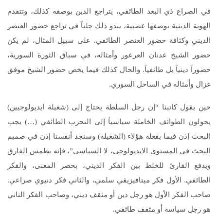
في الصراع ذي البعد الطائفي، يتراجع الدين بوصفه كذلك، وتتقدم
الهوية الدينية بوصفها عصبية، يبدو ذلك جلياً في تراجع حضور العنصر
الديني وكثافة حضور العنصر الطائفي. على سبيل المثال، لم يكن
حضور الشيخ عدنان العرعور وأمثاله، في سياق الثورة السورية،
حضوراً دينياً بل طائفياً. والحال كذلك فيما يخص حضور الشيخ موفق
غزال وأمثاله في الساحل السوري.
حين يقول كاتبنا “إن رجل السلطة يحتاج إلى (شغيلة ايديولوجيين)
يحولون الطوائف الخاملة سياسياً إلى التحزب الطائفي (…) يجب
البحث إذن فيما يفعله هؤلاء (الشغيلة) وسنجد أنفسنا إذن في صميم
البحث في المستوى الايديولوجي، لا السياسي”، فإنه يطمس الفارق
ويدفع القارئ للخلط بين الفكر الديني، بحصر المعنى، والفكر
الطائفي. الأول فكر ميتافيزيقي سلمي، والثاني فكر دنيوي صراعي.
صاحب الفكر الأول هو رجل دين أو مثقف ديني، وصاحب الفكر الثاني
هو رجل سياسة أو مثقف طائفي.