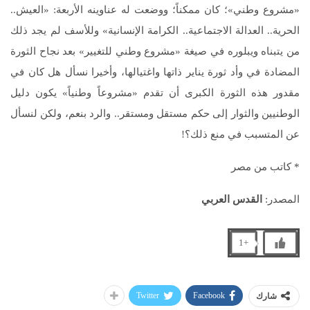
«مشروع وطني»؛ كان ممكناً؛ ووضعت له عناوينه الأربعة: «العيش..
الحرية.. العدالة الاجتماعية.. الكرامة الإنسانية» وللأسف لم يجد ذلك
من يتبناه ويبلوره في صيغة «مشروع وطني للتغيير» بعد نجاح الثورة
المضادة في وأد ثورة يناير ذاتها واغتيالها، وأخيرا نسأل هل كان في
مقدور هذه الثورة الكبرى أن تقدم «مشروعاً وطنياً» يكون دليل
الوطنيين والثوار إلى حكم مستقل ومستقر.. والرد بنعم، ولكن لنسأل
عن المتسبب في منع ذلك؟!
* كاتب من مصر
المصدر:
القدس العربي
+1
Twitter
Facebook
شارك