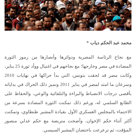
محمد عبد الحكم دياب
*
مع نجاح الرئاسة المصرية ودوائرها وأنصارها من رموز الثورة
المضادة في مصر وخارجها؛ مع نجاحهم في اغتيال ووأد ثورة 25 يناير،
وكانت مصر قد لحقت بتونس، التي بدأ حراكها في نهايات 2010
وسرعان ما امتد لمصر في يناير 2011 وتميز ذلك الحراك في بداياته
بأقصى درجات الانضباط والبراءة والتلقائية والوعي، والحفاظ على
الطابع السلمي له، ورغم ذلك تمكنت الثورة المضادة بسرعة من
الاحتماء بالمجلس العسكري الأول بقيادة المشير طنطاوي، وتمكنت
أكثر أثناء حكم الإخوان، وأضحت متربصة مع حكم عدلي منصور
المؤقت، ثم ترعرعت باحتضان المشير السيسي.