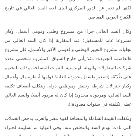
لكنها لم تعبر عن الدور المركزي الذى لعبه السد العالي في تاريخ
الكفاح العربي المعاصر.
وكان السد العالي جزءًا من مشروع وطني وقومي أشمل، وكان
مشروعا عاما للمستقبل؛ عند المقارنة إذا كان السد العالي من
تجليات مشروع التغيير الوطني والقومي الأكبر والأشمل، فإن مشروع
«العاصمة الجديدة» مثلا يأتي خارج السياق؛ كمشروع شخصي تنفذه
شركات المقاولات والهيئة الهندسية بالقوات المسلحة، وذلك للتخديم
على طُبَيْقَة (تصغير طبقة) محدودة للغاية؛ قوامها أباطرة مال وأعمال
وكبار جنرالات شرطة وجيش وموظفي دولة، ويتكلف أضعاف تكلفة
السد العالي، ومردوده محدود؛ إذا كان له مردود أصلا، والسد العالي
غطى تكلفته في سنوات معدودة!!.
وتكفلت القيمة الشاملة والمضافة لقوة مصر والعرب بدحض الحملات
التي نادت بهدم السد والتخلص منه، وفي النهاية تم تسليمه لخبراء