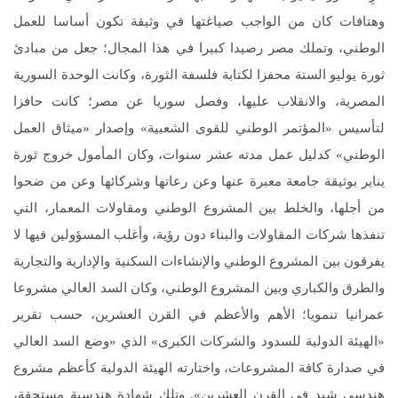
وهتافات كان من الواجب صياغتها في وثيقة تكون أساسا للعمل
الوطني، وتملك مصر رصيدا كبيرا في هذا المجال؛ جعل من مبادئ
ثورة يوليو الستة محفزا لكتابة فلسفة الثورة، وكانت الوحدة السورية
المصرية، والانقلاب عليها، وفصل سوريا عن مصر؛ كانت حافزا
لتأسيس «المؤتمر الوطني للقوى الشعبية» وإصدار «ميثاق العمل
الوطني» كدليل عمل مدته عشر سنوات، وكان المأمول خروج ثورة
يناير بوثيقة جامعة معبرة عنها وعن رعاتها وشركائها وعن من ضحوا
من أجلها، والخلط بين المشروع الوطني ومقاولات المعمار، التي
تنفذها شركات المقاولات والبناء دون رؤية، وأغلب المسؤولين فيها لا
يفرقون بين المشروع الوطني والإنشاءات السكنية والإدارية والتجارية
والطرق والكباري وبين المشروع الوطني، وكان السد العالي مشروعا
عمرانيا تنمويا؛ الأهم والأعظم في القرن العشرين، حسب تقرير
«الهيئة الدولية للسدود والشركات الكبرى» الذي «وضع السد العالي
في صدارة كافة المشروعات، واختارته الهيئة الدولية كأعظم مشروع
هندسي شيد في القرن العشرين». وتلك شهادة هندسية مستحقة،