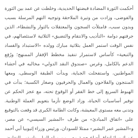
أحكمت الثورة المضادة قبضتها الحديدية، وخلطت عن عمد بين الثورة
والفوضى، وزادت من وتيرة الملاحقة وتوجيه التهم المرسلة بسبب
وبدون سبب، فامتلأت السجون والمعتقلات بالثوار والنشطاء، الذين
جرفتهم دوامة «التأديب والانتقام والتضيق» الثلاثية لاستئصالهم، في
نفس الوقت استمر العمل بثلاثية مبارك وولده «الاستبداد والفساد
والتبعية» كأساس لاستمرار تنفيذ مخطط الإفقار الممنهج؛ ورُفِع
الدعم بالكامل، وغرس «صندوق النقد الدولي» مخالبه في أحشاء
المواطنين، واستفحلت الجباية، وبدأت الطبقة الوسطى، ومعها
المنتجون والفلاحون والعمال والحرفيون وصغار الكسبة؛ بدأت في
الهبوط السريع إلى خط الفقر أو الوقوع تحته، مع عجز الحكم عن
توفير أساسيات الحياة، وزاد الوضع تأزما بتعويم العملة الوطنية.
وتدنى معه مستوى المعيشة، وكانت الطامة الكبرى قد وقعت بالتوقيع
على «اتفاق المبادئ» من طرف «المشير السيسي» عن مصر،
و«المشير عمر البشير» ممثلا للسودان، ورئيس وزراء إثيوبيا أبي أحمد
عن إثيوبيا؛ اتفاق أضاع حصة مصر من مياه النيل، واستمر التفاوض