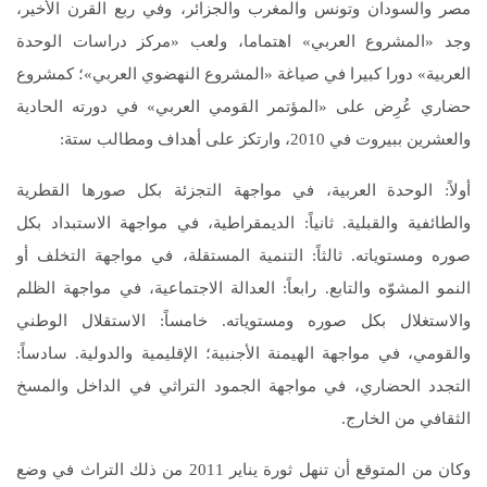
مصر والسودان وتونس والمغرب والجزائر، وفي ربع القرن الأخير،
وجد «المشروع العربي» اهتماما، ولعب «مركز دراسات الوحدة
العربية» دورا كبيرا في صياغة «المشروع النهضوي العربي»؛ كمشروع
حضاري عُرِض على «المؤتمر القومي العربي» في دورته الحادية
والعشرين ببيروت في 2010، وارتكز على أهداف ومطالب ستة:
أولاً: الوحدة العربية، في مواجهة التجزئة بكل صورها القطرية
والطائفية والقبلية. ثانياً: الديمقراطية، في مواجهة الاستبداد بكل
صوره ومستوياته. ثالثاً: التنمية المستقلة، في مواجهة التخلف أو
النمو المشوّه والتابع. رابعاً: العدالة الاجتماعية، في مواجهة الظلم
والاستغلال بكل صوره ومستوياته. خامساً: الاستقلال الوطني
والقومي، في مواجهة الهيمنة الأجنبية؛ الإقليمية والدولية. سادساً:
التجدد الحضاري، في مواجهة الجمود التراثي في الداخل والمسخ
الثقافي من الخارج.
وكان من المتوقع أن تنهل ثورة يناير 2011 من ذلك التراث في وضع