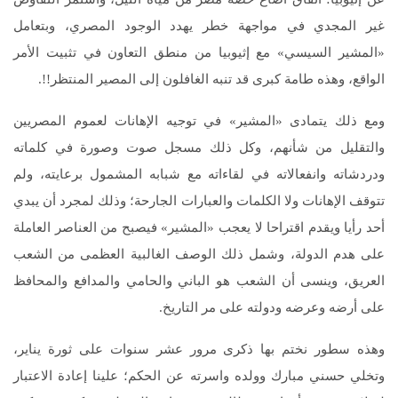
غير المجدي في مواجهة خطر يهدد الوجود المصري، وبتعامل
«المشير السيسي» مع إثيوبيا من منطق التعاون في تثبيت الأمر
الواقع، وهذه طامة كبرى قد تنبه الغافلون إلى المصير المنتظر!!.
ومع ذلك يتمادى «المشير» في توجيه الإهانات لعموم المصريين
والتقليل من شأنهم، وكل ذلك مسجل صوت وصورة في كلماته
ودردشاته وانفعالاته في لقاءاته مع شبابه المشمول برعايته، ولم
تتوقف الإهانات ولا الكلمات والعبارات الجارحة؛ وذلك لمجرد أن يبدي
أحد رأيا ويقدم اقتراحا لا يعجب «المشير» فيصبح من العناصر العاملة
على هدم الدولة، وشمل ذلك الوصف الغالبية العظمى من الشعب
العريق، وينسى أن الشعب هو الباني والحامي والمدافع والمحافظ
على أرضه وعرضه ودولته على مر التاريخ.
وهذه سطور نختم بها ذكرى مرور عشر سنوات على ثورة يناير،
وتخلي حسني مبارك وولده واسرته عن الحكم؛ علينا إعادة الاعتبار