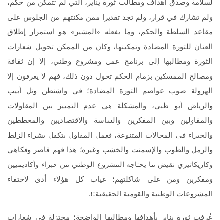
لسلامة وصدق أهداف ومطالب ثورة يناير، التي لم تتمكن من حكم،
ولم تشارك في قرار، ولم تجد تقديرا ممن مكنتهم من الجلوس على
مقاعد السلطة والحكم، وما يفعله «المشير» هو استمرار إطلاق
العنان للثورة المضادة وتمكينها، وكان من الممكن تحويل شعارات
الثورة ومطالبها إلى برنامج عمل ومشروع وطني، إلا إن ثقافة
ومصالح الممسكين بزمام الحكم تحول دون ذلك، فهم لا يعرفون إلا
الهرولة صوب عواصم الثورة المضادة؛ في واشنطن وتل أبيب
والرياض أبو ظبي، والمشكلة هي عدم التمييز بين المقاولات
والمقاولين وبين المفكرين والساسة والاقتصاديين والمخططين
والخبراء في المجالات المتنوعة، فعمل المقاول يتكفل بشراء الزلط
والرمل والطوب والإسمنت والخشب وغيره؛ هذا فهم قاصر وفكاهي
وكاريكاتيري نقيض ما يحتاجه المشروع الوطني من خبراء وأكاديميين
ومفكرين ومن على شاكلتهم؛ غياب كل هؤلاء أدى لاختفاء
المشروعات الوطنية والقومية الحقيقية!!.
عُرِفت ثورة يناير بأهدافها ومطالبها الواضحة؛ مختزلة في شعارات