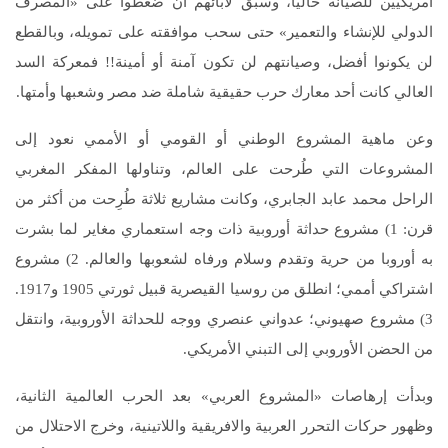
أمريكيين للصيانة حاليا، وسبق لآبائهم أن ضغطوا على «المصرف
الدولي للإنشاء والتعمير» حتى سحب موافقته على تمويله، وبالقطع
لن يكونوا أفضل، وصيانتهم لن تكون آمنة أو أمينة!! فمعركة السد
العالي كانت أحد معارك حرب حقيقية شاملة ضد مصر وشعبها وأمتها.
وعن ماهية المشروع الوطني أو القومي أو الأممي نعود إلى
المشروعات التي طُرحت على العالم، وتناولها المفكر المغربي
الراحل محمد عابد الجابري، وكانت مشاريع ثلاثة طُرِحت من أكثر من
قرن: 1) مشروع حداثة أوروبية ذات وجه استعماري مغاير لما بشرت
به أوروبا من حرية وتقدم وسلام ورفاه لشعوبها والعالم. 2) مشروع
اشتراكي أممي؛ انطلق من روسيا القيصرية قبيل ثورتي 1905 و1917.
3) مشروع صهيوني؛ عدواني عنصري ووجه للحداثة الأوروبية، وانتقل
من الحضن الأوروبي إلى التبني الأمريكي.
وبدأت إرهاصات «المشروع العربي» بعد الحرب العالمية الثانية،
وظهور حركات التحرر العربية والافريقية واللاتينية، وخرج الاحتلال من