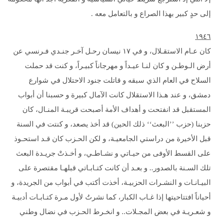
إلى حدٍ كبير بهذا الصراع و بالتعامل معه .
١٩٤٦
كان عـام الاستقـلال، و في ١۷ نيسان رحـل آخـر جنـدي فـرنسي عن
أرض الـوطـن و کان لنـا عيـداً و مهرجاناً كبيـراً، و كنت قد حملت
السلاح في العام الذي سبقه و قاتلت جنود الاحتلال في شوارع
دمشق، و عند هـذا الاستقلال كانت الآمال كبيرة و حسبنا أن أبواب
المستقبل قد انفتحت و أهداف الأمة أصبحت قريبـة المنـال، كان
حزبنا (حزب ’’البعث‘‘ ذلك الحين) قد أخذ يصعد، و كنتت في السنة
قبل الأخيرة من دراستي الجامعيـة، و لكن الحـزب كان قـد استحـوذ
على القسط الأوفى من حيـاتي و نشـاطـي، و أخـذتْ جريـدة البعث
تلك السـنة بالصدور.. و بعـد أن كانت كتـابـاتي قبلهـا مقتصرة على
البيـانـات و النشـرات الحزبيـة، أخذت أكتب في أبواب من الجريدة، و
أحياناً افتتاحيتها إذا غـاب الكبار، كما نشرتُ لأول مـرة كتـابـات أدبيـة
و شعـريـة في بعض المجـلات.. و انخـرط الحـزب في نضال وطني