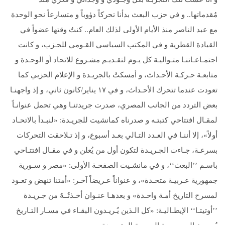
مُقدماتها.. و في حزب البعث بدأنا تحركاً دؤوباً و متسارعاً نحو الوحدة
مع عبد الناصر منذ الأيام الأولى لذلك العام.. كنتُ وقتها عضواً في
القيادة القطرية و في المكتب السياسي القـومي للحـزب، و كانت
اجتمـاعـاتنـا متـواليـة كل يـوم لتقـديـم مشـروع للاتحاد أو الوحـدة و
متابعـة حـركـة الأحـداث، و أمسكتُ بالجريـدة و الإعلام الحزبي كما
تعودت عندما تتحرك الأحـداث، و في ١٧ يناير/كانون ثاني، و إذ واجهنـا
بعض التردد من الجانب المصري، صدرت جريدتنـا وهي تحمل عنوانـاً
لمقـال افتتاحي كتبتـه و صدرناه كمانشيت للجريـدة: «لنبـدأ بالاتحـاد
أولاً»، إلا أننـا في العـدد التـالي بعـد أسبوع، و إذ تـلاحقت التحركات
بسرعـة، جـاءت الجـريـدة لتكون أول من يُعلن و في مقـال افتتـاحي
باسـم ’’البعث‘‘، و في مانشـيت الصفحـة الأولى: «مصر و سـورية
جمهورية عـربيـة متحـدة»، و عنواناً عـريضاً آخـر: «أمتنا تنهض و تعـود
لمسرح التاريخ أمـة واحـدة» و بعدهـا عنـوان أخـذتُــهُ من جـريـدة
’’أوتيتـا‘‘ الإيطـاليـة: «كل الـذين يُـريـدون البقـاء في مسـار التـاريخ