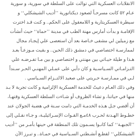
الانقلابات العسكرية التي توالت على السلطة في سورية، و سورية
عـام ٥٢ كانت مسرحـاً لصعود ديكتاتورية ’’أديب الشيشكلي‘‘ و
سيطرة العسكريتارية و اللامعقول على الحكم.. و كنت قـد اخترت
الإقامـة و بدأت أمارس مهنة الطب في مدينة ’’حماة‘‘ حيث أنشأت
مع زميلين لي مشفى خـاصة بعد أن استعصى علي إيجـاد مجال
لممارسـة اختصاصي في دمشق ذلك الحين.. و بقيت مـوزعـاً بعـد
هـذا و طيلة حيـاتي بين مهنتي و اختصاصي و بين مـا تفـرضـه علي
التـزامـاتي السـياسـية و كان دأبي على عمـلي المهنـي الحـر سـنداً
لـي في ممـارسـة حـريتي على صعيد الالتــزام السـياسي .
وفي ذلك العـام دعيتُ للخدمة العسكرية الإلزامية و كانت تجربة لا بـد
منها في حياتنا، و تشاء الظروف أو شـاءت السلطة العسكرية وقتهـا،
أن أقضي جـل هـذه الخدمـة التي دامت سـنة في هضبة الجولان عند
خطـوط الهـدنة لحـرب ٤٨مـع القـوات الإسـرائيليـة، و جـاء نقـلي إلى
’’الجبهـة‘‘ كما كانـوا يسـمون تلك المنطقة في حينها بأمـر من ’’أديب
الشيشكلي‘‘ لقطـع أنشـطتي السـياسية في حمـاة.. و تبـرز الآن