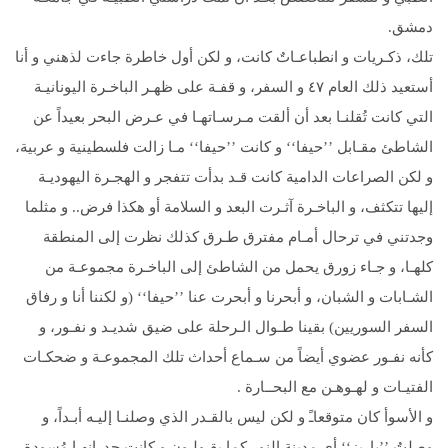
دمشق.
تلك، ذكـريات و انطباعـاتٌ كانت، و لكن أول خاطرة جاءت لذهني و أنا
أستعيد ذلك العام ٤۷ و السفر، و قفـة على ظهـر الباخـرة اليونانيـة
التي كانت تُقلنـا بعد أن ألقت مـرسـاتهـا في عـرض البحر بعيداً عن
الشاطئ مقـابل ’’حيفا‘‘ و كانت ’’حيفا‘‘ مـا زالت فلسطينية و عربية،
و لكن الصراعات الدامية كانت قـد بدأت تتفجر و الهجـرة اليهوديـة
إليها تتكثف، و الباخـرة آثـرت البعد و السلامة أو هكذا فرض.. و مثلما
وجدتني في ترحال أمـام مفترق طـرق كذلك نظرت إلى المنطقة
كلهـا، و جـاء زورق يحمل من الشاطئ إلى الباخـرة مجموعـة من
الشـابات و الشبان، و أبحرنا و أبحرت عنا ’’حيفا‘‘ (و لكننا أنا و رفاق
السفر السوريين) بقينا طـوال الـرحلة على ضيق شديـد و نفـور، و
كأنه نفـور عضوي أيضاً من سـماع أحداث تلك المجموعـة و ضحكـات
الفتيـات و لهـوهـن مع البحــارة .
و الأسوأ كان متوقعاـً و لكن ليس بالقـدر الذي وصلنـا إليـه أبـداً، و
وصلتُ ’’باريز‘‘ أي مدينة النور كما يقـولـون و كانت جدرانهـا مُسودة