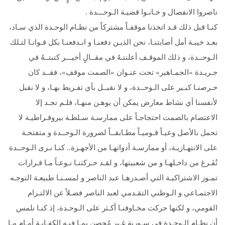
ناصروا الانفصال و خـانـوا قضيـة الـوحـــدة .
كنـا قبل ذلك قـد اتخذنا موقفـاً مشتركاً من نظـام الوحـدة الذي سـاد،
بعـد خيبـة أمل أصابتنـا، نحن الذيـن دفعنـا و انـدفعنـا بكل قـوانـا لتـلك
الـوحــدة، و ذلك الموقـف أعلنتـهُ في مقــالٍ أخيـــر كتبتــهُ في
جـريـدة «الجمـاهير» تحت عنـوان «الصمت موقف»، فقــد كان
حـرصنـا كبـير على الـوحــدة، و لا نقبــل بأي تفـريط بهـا، و لا نقبل
لأنفسنا أي نشاط معارض يمكن أن يوهـن منهـا، فلـم نجـد إلا
الاعتصام بالصمت احتجاجـاً على ممارسـة سـلطـة بيروقـراطيـة لا
تحمل بالأصل وعيـاً قـوميـاً مطـابقــاً لضرورة الـوحــدة و متفتحـة
على الانتهـازيـة، أو ممارسـة أدواتهـا من الأجهـزة.. كنـا نـرى الـوحــدة
تُفَـرغ من داخـلهـا و من شعبيتها، و لقـد حـركتنـا نـوعـاً مـا قـرارات
تمـوز الاشتراكيـة التي أصـدرهـا عبد الناصر و لمسـنـا طبيعـة التوجـه
الاجتمـاعي و الـوطني التقـدمي لعبد الناصر فضـلاً عن الالتـزام
القومي، و لكنها حركت مخـاوفنـا أكـثر على الـوحـدة، إذ كنـا نلمس
أن نظـام الـوحـدة في سـورية غـير مُحصن بمـا فيـه الكفـايـة أمـام مـا