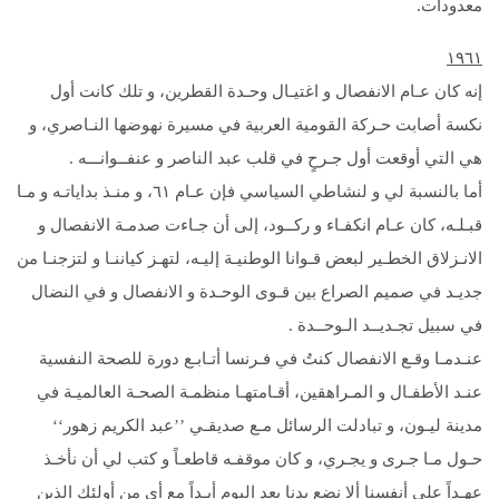
معدودات.
۱۹
٦
۱
إنه كان عـام الانفصال و اغتيـال وحـدة القطرين، و تلك كانت أول
نكسة أصابت حـركة القومية العربية في مسيرة نهوضها النـاصري، و
هي التي أوقعت أول جـرحٍ في قلب عبد الناصر و عنفــوانـــه .
أما بالنسبة لي و لنشاطي السياسي فإن عـام ٦۱، و منـذ بداياتـه و مـا
قبـلـه، كان عـام انكفـاء و ركــود، إلى أن جـاءت صدمـة الانفصال و
الانـزلاق الخطـير لبعض قـوانا الوطنيـة إليـه، لتهـز كياننـا و لتزجنـا من
جديـد في صميم الصراع بين قـوى الوحـدة و الانفصال و في النضال
في سبيل تجـديــد الـوحــدة .
عنـدمـا وقـع الانفصال كنتُ في فـرنسا أتـابـع دورة للصحة النفسية
عنـد الأطفـال و المـراهقين، أقـامتهـا منظمـة الصحـة العالميـة في
مدينة ليـون، و تبادلت الرسائل مـع صديقـي ’’عبد الكريم زهور‘‘
حـول مـا جـرى و يجـري، و كان موقفـه قاطعـاً و كتب لي أن نأخـذ
عهـداً على أنفسنا ألا نضع يدنا بعد اليوم أبـداً مع أيٍ من أولئك الذين