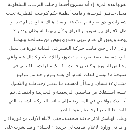
تفوتها هذه المرة، إلا أنه مشروع أُحبـط و حـلت النزعـات السلطويـة
محـل حـافــز الـوحـدة، و قامت أنظمـة حكم كـرست القطـريـة تحـت
شعارات وحدويـة، و قـام بعثٌ هنـا و بعثٌ هناك، فالوحدة لم تعد.. و
ظل الافتراق بین سورية و العراق و كأن بينهما الشيطان يُبدد و لا
يوحـد و يعيق كل تقدم عربي وحـدوي ينهض من مُصالحـة بينهمــا.
و في ٨ آذار حين قـامت حـركـة التغـيير في البـدايـة ثـورة في سبيل
الـوحـدة، بعثيـة – نـاصريـة، جـئتُ وزيـراً للإعــلام و كـذلك عضـواً في
مجـلـس الثــورة، و كبعثـي جــئتُ و كــنتُ مـا زلت، و لكـننـي في
صبيحـة ۱٨ نيسان لـذلك العـام، أي بعــد يــوم واحـد من تـوقيـع
ميثــاق ۱۷ نيسان، و مـا أن لمسـت مـا يـدبــر لإحبـاطــه و النكـول
عنــه، اسـتـقلتُ من مناصبـي الـرسميـة و الـحـزبيـة و ابتـعدتُ، ثـم
أخـــذتُ مواقـفي في المعـارضـة إلى جـانب الحـركـة الشعبيـة التي
كانت تطـالـب بالـوحــدة و عبد الناصر .
وعلى الهـامش أذكر حادثـة صحفيـة.. ففي الأيـام الأولي من ثـورة آذار
و أنـا في وزارة الإعلام، قدمت لي جريدة ’’الحيـاة‘‘ و قـد نشرت على