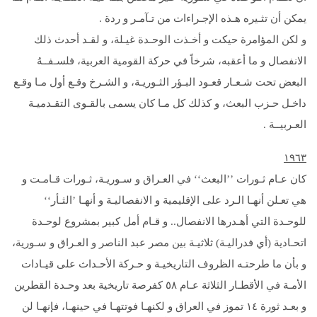
يمكن أن تثـيره هـذه الإجـراءات من تـآمـر و ردة .
و لكن المؤامرة حيكت و أخـذت الوحـدة غيـلة، و لقـد أحدث ذلك
الانفصال و ما أعقبه، شرخاً في حركة القومية العربية، فلسـفــهُ
البعض تحت شـعـار قعـود البـؤر الثـوريـة، و الشـرخ وقـع أول مـا وقـع
داخـل حـزب البعث، و كذلك كل مـا كان يسمى بالقـوى التقـدميـة
العـربيــة .
۱۹
٦
۳
كان عـام ثـورات ’’البعث‘‘ في العـراق و سـوريـة، ثـورات قـامـت و
هي تعـلن أنهـا الـرد على الإقليمية و الانفصاليـة و أنهـا ’الثـأر‘‘
للوحـدة التي أهـدرها الانفصال.. و قـام أمل كبير بمشروع لوحـدة
اتحـادية (أي فدراليـة) ثلاثيـة بين مصر عبد الناصر و العـراق و سـورية،
و بأن ما طرحتـه الظروف التاريخيـة و حـركة الأحـداث على قيـادات
الأمـة في الأقطـار الثلاثة عـام ٥٨ كفرصة تاريخية بعد وحـدة القطرين
و بعـد ثورة ١٤ تموز في العراق و لكنهـا فوتتهـا في حينهـا، فإنهـا لن