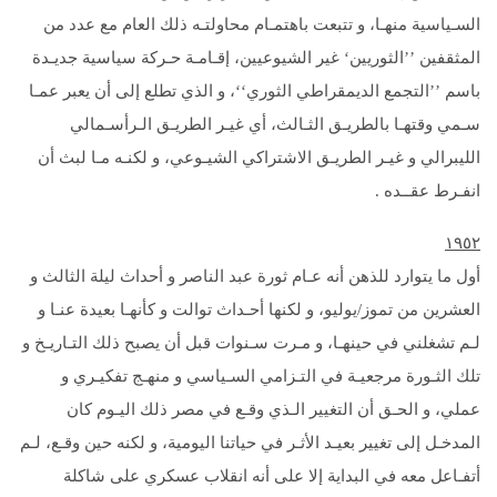
السـياسية منهـا، و تتبعت باهتمـام محاولتـه ذلك العام مع عدد من
المثقفين ’’الثوريين‘ غير الشيوعيين، إقـامـة حـركة سياسية جديـدة
باسم ’’التجمع الديمقراطي الثوري‘‘، و الذي تطلع إلى أن يعبر عمـا
سـمي وقتهـا بالطريـق الثـالث، أي غيـر الطريـق الـرأسـمالي
الليبرالي و غيـر الطريـق الاشتراكي الشيـوعي، و لكنـه مـا لبث أن
انفـرط عقــده .
۱۹
٥٢
أول ما يتوارد للذهن أنه عـام ثورة عبد الناصر و أحداث ليلة الثالث و
العشرين من تموز/يوليو، و لكنها أحـداث توالت و كأنهـا بعيدة عنـا و
لـم تشغلني في حينهـا، و مـرت سـنوات قبل أن يصبح ذلك التـاريـخ و
تلك الثـورة مرجعيـة في التـزامي السـياسي و منهـج تفكيـري و
عملي، و الحـق أن التغيير الـذي وقـع في مصر ذلك اليـوم كان
المدخـل إلى تغيير بعيـد الأثـر في حياتنا اليومية، و لكنه حين وقـع، لـم
أتفـاعل معه في البداية إلا على أنه انقلاب عسكري على شاكلة