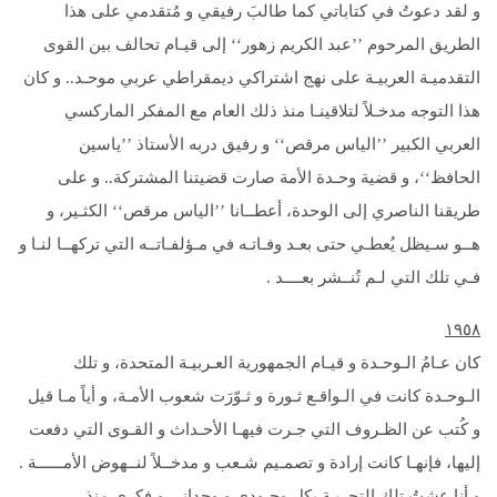
و لقد دعوتُ في كتاباتي كما طالبَ رفيقي و مُتقدمي على هذا
الطريق المرحوم ’’عبد الكريم زهور‘‘ إلى قيـام تحالف بين القوى
التقدميـة العربيـة على نهج اشتراكي ديمقراطي عربي موحـد.. و كان
هذا التوجه مدخـلاً لتلاقينـا منذ ذلك العام مع المفكر الماركسي
العربي الكبير ’’الياس مرقص‘‘ و رفيق دربه الأستاذ ’’ياسين
الحافظ‘‘، و قضية وحـدة الأمة صارت قضيتنا المشتركة.. و على
طريقنا الناصري إلى الوحدة، أعطــانا ’’الياس مرقص‘‘ الكثـير، و
هــو سـيظل يُعطـي حتى بعـد وفـاتـه في مـؤلفـاتــه التي تركهــا لنـا و
فـي تلك التي لـم تُنــشر بعــــد .
١٩٥٨
كان عـامُ الـوحـدة و قيـام الجمهورية العـربيـة المتحدة، و تلك
الـوحـدة كانت في الـواقـع ثـورة و ثـوّرَت شعوب الأمـة، و أياً مـا قيل
و كُتب عن الظـروف التي جـرت فيهـا الأحـداث و القـوى التي دفعت
إليها، فإنهـا كانت إرادة و تصمـيم شـعب و مدخــلاً لنــهوض الأمــــــة .
و أنا عشتُ تلك التجربـة بكل وجـودي و وجداني و فكري منذ