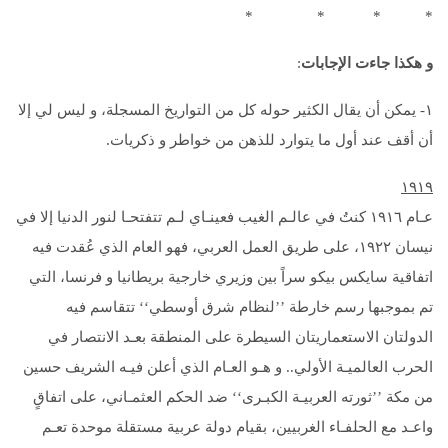
* * * *
و هكذا جاءت الإجابات
:
١- يمكن أن يقال الكثير حوله كل من التواريخ المسجلة، و ليس لي إلا
أن أقف عند أول ما يتوارد للذهن من خواطر و ذكريات.
۱۹۱۹
عـام ۱۹١٦ كنتُ في عالـم الغيب فعينـاي لـم تتفتحـا لنور الدنيا إلا في
نيسان ۱۹۲۲، على طريق العمل العربي، فهو العام الذي عُقدت فيه
اتفاقية سايكس بيكو سراً بين وزيري خارجية بريطانيا و فرنسا، التي
تم بموجبها رسم خارطة ’’لنظام شرق أوسطي‘‘ تتقاسم فيه
الدولتان الاستعماريتان السيطرة على المنطقة بعـد الانتصار في
الحرب العالميـة الأولي.. و هـو العـام الذي أعلن فيـه الشريف حسين
من مكة ’’ثورته العربيـة الكبـرى‘‘ ضد الحكم العثمـاني، على اتفاقٍ
واعـد مع الحلفـاء الغربيين، بقيام دولة عربية مستقلة موحدة تعـم