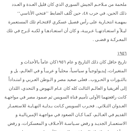
ملحمة من مـلاحـم الجيش السوري الذي كان قليل العـدة و العـدد
ذلك الحين، في حرب ٤٨، حين كُلف الضابط ’’فتحي الأتاسي‘‘
بمهمـة انتحـارية على رأس فصيل عسكري لاقتحـام تلك المستعمرة
ليـلاً و استعـادتهــا عـربيـة، و كان أن استعـادهـا و لكنـه جُـرح في تلك
المعـركـة و قضـى .
۱۹
٥٦
تاريخ حافل كان ذلك التاريخ و عام ۱۹٥٦كان عاماً بالأحداث و
المتغيرات، إيديولوجياً و سياسياً، محلياً و عربيـاً و في العالـم، بل و
بالثـورات و الحـروب.. فعلى صعيد مصر و الـوطن العـربي و امتـداداً
إلى أفريقيا و العالـم الثالث كله كان عـام النهوض و التحدي، اللذان
كانت رافعتهما الأولى تأميم قناة السويس ثم صمود مصر في مواجهـة
العـدوان الثـلاثي.. فحـرب السويس كـانت بـدايـة النهـايـة للاستعمـار
القديم في العـالـم، كمـا كـان الصعود في مواجهـة الإمبرياليـة و
الاستعمـار الجديـد و رفض سـياسـة الأحـلاف و المعسكرات، و رفض