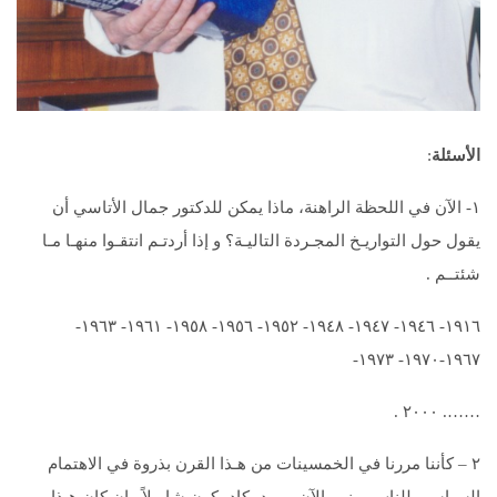
الأسئلة
:
۱- الآن في اللحظة الراهنة، ماذا يمكن للدكتور جمال الأتاسي أن
يقول حول التواريـخ المجـردة التاليـة؟ و إذا أردتـم انتقـوا منهـا مـا
شئتــم .
١٩١٦- ١٩٤٦- ١٩٤٧- ١٩٤٨- ١٩٥٢- ١٩٥٦- ١٩٥٨- ١٩٦١- ١٩٦٣-
١٩٦٧-١٩٧٠- ١٩٧٣-
……. ٢٠٠٠ .
۲ – كأننا مررنا في الخمسينات من هـذا القرن بذروة في الاهتمام