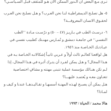
تـرى مـع البعض أن الـدور الممكن الآن هـو للمثقف قبـل السـياسـي؟
٥- هل تصلـح الديمقراطيـة لنـا نحن العـرب؟ و هـل نصلـح نحن العـرب
لحقـوق الانسان المعروفـــة؟
٦- درسـتَ الطب في بـاريـز (٤٧ – ٥٠) و درّسـت مـادة ’’الطب
النفسي‘‘ في جامعـة دمشق و تُمـارس مهنـتك كطبيب نفسي في
عيـادتـك الخـاصـة منذ ۱۹٥٦.
هل لواقعنا كعالـم ثالث أولاً و عـربي ثانيـاً إشكالاتـه الخـاصة بـه في
هـذا المجال؟ و هـل يمكن لفـرد أن يتـرك أثـره في هـذا المجال، إذا
لـم تكن هنـالك مؤسسة عملية تتبنى مهنته و مشافٍ اختصاصية
تتعـاون معـه و يُعتمـد عليهـــا؟
هـل يمكن أن يصبـح لهـذه المهنـة أسسهـا و تقـاليـدهــا عندنا و كيف و
لمـاذا؟
هالا محمد / الحياة /
۱۹۹۳