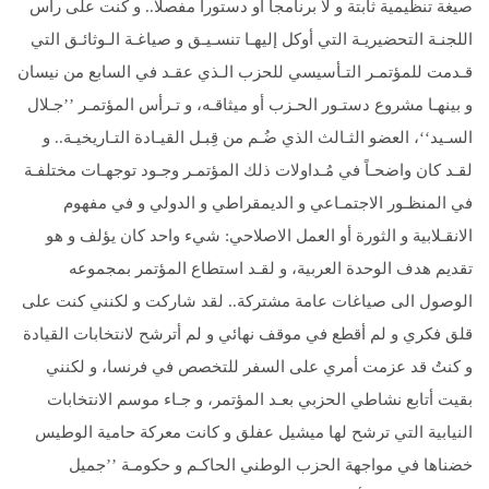
صيغة تنظيمية ثابتة و لا برنامجاً أو دستوراً مفصلاً.. و كنت على رأس
اللجنـة التحضيريـة التي أوكل إليهـا تنسـيـق و صياغـة الـوثائـق التي
قـدمت للمؤتمـر التـأسيسي للحزب الـذي عقـد في السابع من نيسان
و بينهـا مشروع دستـور الحـزب أو ميثاقـه، و تـرأس المؤتمـر ’’جـلال
السـيد‘‘، العضو الثـالث الذي ضُـم من قِبـل القيـادة التـاريخيـة.. و
لقـد كان واضحـاً في مُـداولات ذلك المؤتمـر وجـود توجهـات مختلفـة
في المنظـور الاجتمـاعي و الديمقراطي و الدولي و في مفهوم
الانقـلابية و الثورة أو العمل الاصلاحي: شيء واحد كان يؤلف و هو
تقديم هدف الوحدة العربية، و لقـد استطاع المؤتمر بمجموعه
الوصول الى صياغات عامة مشتركة.. لقد شاركت و لكنني كنت على
قلق فكري و لم أقطع في موقف نهائي و لم أترشح لانتخابات القيادة
و كنتُ قد عزمت أمري على السفر للتخصص في فرنسا، و لكنني
بقيت أتابع نشاطي الحزبي بعـد المؤتمر، و جـاء موسم الانتخابات
النيابية التي ترشح لها ميشيل عفلق و كانت معركة حامية الوطيس
خضناها في مواجهة الحزب الوطني الحاكـم و حكومـة ’’جميل