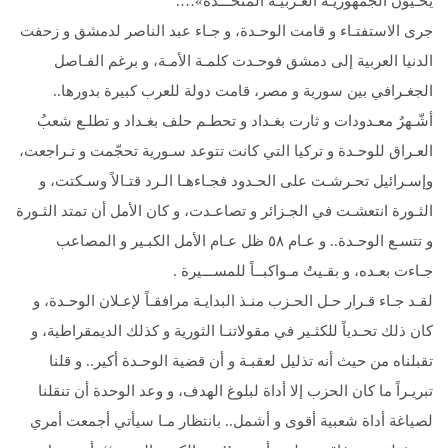
يُحـيون الجمهوريـة العـربيـة المتحـــدة»….
جرى الاستفتـاء و قامت الوحـدة، و جـاء عبد الناصر لدمشق و زحفت
الدنيا العربية إلى دمشق فوحـدت كلمـة الأمـة، و برغم الفـاصل
الجغـرافي بين سورية و مصر، قامت دولة للعرب كبيرة بدورها..
أشّـهرٌ معـدودات و ثارت بغـداد و تحطـم حلف بغـداد و تطلـع شعبُ
العـراق للوحـدة و تركيا التي كانت تتوعد سـورية تحجّمت و تـراجعت،
وإسـرائيل تحـرشـت على الحـدود فجـاءهـا الـرد قتـالاً وسـكتت، و
الثـورة انتعشـت في الجـزائر و تصاعـدت، و كان الأمل أن تمتد الثـورة
و تتسـع الوحـدة.. و عـام ٥٨ ظل عـام الأمل الكبـير و المصاعب
جـاءت بعـده، و بقـيتُ مـواكبــاً للمســـيرة .
لقـد جـاء قـرار حـل الحـزب منـذ البدايـة مرافقـاً لإعـلان الوحـدة، و
كان ذلك تحـدياً للكثـير في مقولاتنـا الثورية و كذلك الديمقراطية، و
تقبلناه من حيث أنه تذليل لعقبـة و أن قضية الوحـدة أكير.. و قلنا
تبريـراً ما كان الحزب إلا أداة لبلوغ الهدف، و وعد الوحدة أن تنقلنا
لصياغة أداة شعبية أقوى و أشمل.. بانتظار مـا سيأتي أجمعت أمري