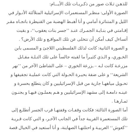
للذهـن ثـلاث صور من ذكـريـات تلك الأيـــام:
الصورة الأولى: منظـر المستعمرات الإسرائيلية المتلألئة الأنـوار في
الليل و المتناثرة أمامي و أنا أهبـط الهضبة من القنيطرة باتجـاه مقـر
إقـامتي في بنـايـة الجمـرك عنـد ’’جسر بنات يعقوب‘‘، و بقيت
أتساءل كيف أمكن أن نتخلى عن تلك المواقـع و تلك الأرض؟ .
و الصورة الثانية: كانت لذلك الفلسطيني اللاجئ و المسمى بابن
الخـوري، و الـذي كثيـراً ما لقيته جالساً على تلك التـلـة مقـابل
مزرعـة كانت لـه – ـزرعة الخوري – على الشاطئ الآخر من ’’نهر
الشريعة‘‘ و على ضفة بحيـرة الحـولة التي كانت عمليـة تجفيفها و
تحـويل مياههـا جارية من قبل الإسرائيليين و كان يتطلع بحسرة و
عينـه دامعـة إلى مشهد الإسرائيليين و هـم يعملـون فيهـا و يجنـون
ثمـارهـا .
أما الصورة الثالثة: فكانت وقفـات وقفتهـا قرب الجسر أتطلـع إلى
تلك المستعمرة القريبة جداً في الجانب الآخـر، و التي كانت قـريـة
’’كعوش‘‘ العربيـة و احتلتهـا الصهاينة، و أنا أستعيد في الخيال قصة