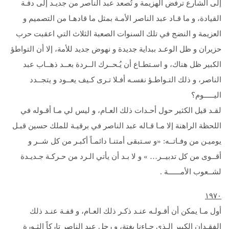
إلى الشارع ترفض الهزيمة و تُصعد عبد الناصر من جديـد إلى دفـة
القيادة، و ما قـاد عبد الناصر الأمـة بمثل ما قادهـا من التصميم و
العزيمة و النضج في تلك السنوات الصعبة الثلاث التي اعقبت حرب
حزيران و ظل الوعـد ببداية جديدة و نهوض جديد للأمة، إلا أن التواطؤ
الكبير ظل هناك، و اسـتطـاع أن يُـحــرك الــردة بعــد ذهــاب عبد
الناصر، و ذلك التـواطـؤ نفسـه أفـلا تـرى كـيف يعــود و يتجــدد
اليـــــوم؟
لقـد قيل الكثير حول أحـدات ذلك العـام، و ليس لي مـا أقـوله في
اللحظة الراهنة إلا مـا قـاله عبد الناصر في برقيـة للملك حسين قبـل
يوميـن من وفـاتــه: «و سـتبقى أمتنـا دائمـاً أكبـر من كل شــر و
أقــوى من كل تدبيــر… » و لا بـد أن يأتي الـرد من حـركـة جـديـدة
لشــعوب الأمــــــة .
۱۹۷
٠
أول مـا يمكن أن أقـولـه عنـد ذكـر ذلك العـام، و قفـة عنـد ذلك
الفقـدان الكبير الـذي جـاءنا بغتة، و رحل عبد الناصر تاركاً الثـورة