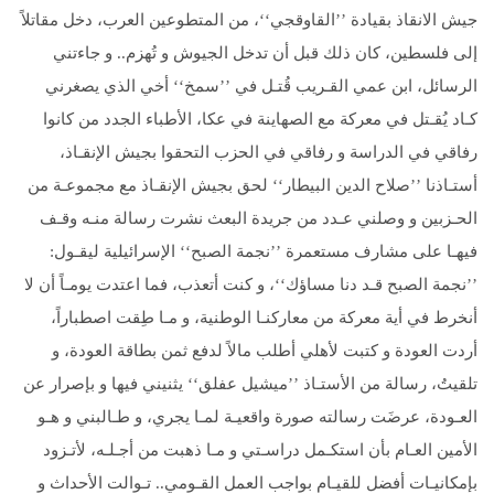
جيش الانقاذ بقيادة ’’القاوقجي‘‘، من المتطوعين العرب، دخل مقاتلاً
إلى فلسطين، كان ذلك قبل أن تدخل الجيوش و تُهزم.. و جاءتني
الرسائل، ابن عمي القـريب قُتـل في ’’سمخ‘‘ أخي الذي يصغرني
كـاد يُقـتل في معركة مع الصهاينة في عكا، الأطباء الجدد من كانوا
رفاقي في الدراسة و رفاقي في الحزب التحقوا بجيش الإنقـاذ،
أستـاذنا ’’صلاح الدين البيطار‘‘ لحق بجيش الإنقـاذ مع مجموعـة من
الحـزبين و وصلني عـدد من جريدة البعث نشرت رسالة منـه وقـف
فيهـا على مشارف مستعمرة ’’نجمة الصبح‘‘ الإسرائيلية ليقـول:
’’نجمة الصبح قـد دنا مساؤك‘‘، و كنت أتعذب، فما اعتدت يومـاً أن لا
أنخرط في أية معركة من معاركنـا الوطنية، و مـا طِقت اصطباراً،
أردت العودة و كتبت لأهلي أطلب مالاً لدفع ثمن بطاقة العودة، و
تلقیتُ، رسالة من الأستـاذ ’’ميشيل عفلق‘‘ يثنيني فيها و بإصرار عن
العـودة، عرضَت رسالته صورة واقعيـة لمـا يجري، و طـالبني و هـو
الأمين العـام بأن استكـمل دراسـتي و مـا ذهبت من أجـلـه، لأتـزود
بإمكانيـات أفضل للقيـام بواجب العمل القـومي.. تـوالت الأحداث و