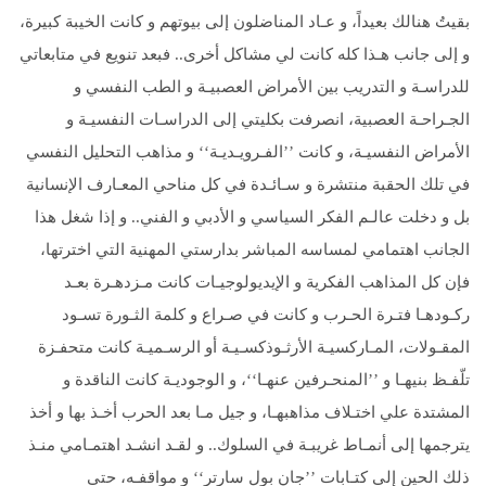
بقيتُ هنالك بعيداً، و عـاد المناضلون إلى بيوتهم و كانت الخيبة كبيرة،
و إلى جانب هـذا كله كانت لي مشاكل أخرى.. فبعد تنويع في متابعاتي
للدراسـة و التدريب بين الأمراض العصبيـة و الطب النفسي و
الجـراحـة العصبية، انصرفت بكليتي إلى الدراسـات النفسيـة و
الأمراض النفسيـة، و كانت ’’الفـرويـديـة‘‘ و مذاهب التحليل النفسي
في تلك الحقبة منتشرة و سـائـدة في كل مناحي المعـارف الإنسانية
بل و دخلت عالـم الفكر السياسي و الأدبي و الفني.. و إذا شغل هذا
الجانب اهتمامي لمساسه المباشر بدارستي المهنية التي اخترتها،
فإن كل المذاهب الفكرية و الإيديولوجيـات كانت مـزدهـرة بعـد
ركـودهـا فتـرة الحـرب و كانت في صـراع و كلمة الثـورة تسـود
المقـولات، المـاركسيـة الأرثـوذكسـيـة أو الرسـميـة كانت متحفـزة
تلّفـظ بنيهـا و ’’المنحـرفين عنهـا‘‘، و الوجوديـة كانت الناقدة و
المشتدة علي اختـلاف مذاهبهـا، و جیل مـا بعد الحرب أخـذ بها و أخذ
يترجمها إلى أنمـاط غريبـة في السلوك.. و لقـد انشـد اهتمـامي منـذ
ذلك الحين إلى كتـابات ’’جان بول سارتر‘‘ و مواقفـه، حتى