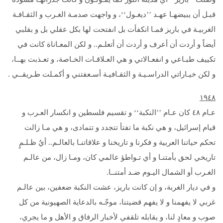
قبـل أن يبيضهـا عهـد ’’ديغـول‘‘، و واجهت صدمـة الغـرب و الثقـافـة
الغربيـة في باريز فمـا انكفأت بل انفتحت لها بكل عقلي بل و بقلبي
أيضاً و أردت أن أعرف و أردت أن أتعلـم.. و لكن المعـاناة كانت في
تكييف طبـاعي و انفعـالاتي و هي العـلاقـات الخـاصة، و تعـذبت بهــا،
و لكن خيـاراتي الدراسـيـة و الثقـافيـة أسـعفتني و أكمـلت طـريقــي .
۱۹
٤٨
عـام ٤٨ كان عـام ’’النكبة‘‘ و تقسيم فلسطين و انكسار العـرب و
قيام إسرائيل، و هي نكبة ما تفتأ تتجدد و تتمادى، و هي مـا زالت
تحكم حياتنا العربية و فكرنا و تاريخنا و علاقاتنـا بالعالـم.. أيُ ظـلـمٍ
تاريخي لحق بأمتنـا و أي تـواطؤ عالمي كان، ومـا زال، من عالـم
الغـرب أو الشمال اليـوم ضـد أمتنــا.
و في ديار الغربة، و إن كانت باريز، عشت النكبة ضعفين، بين عالـم
غربي لا يفهمنا و لا يفهم قضيتنا، موجّـه بالدعاية الصهيونية من كل
صوب و معادٍ لنا، و يقابله تلقفي لأخبار الرفاق و الأهل و ما يجري،