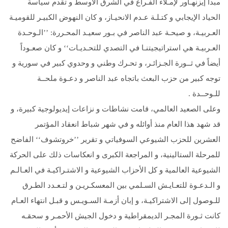
مبدأ إيزنهـاور لإمـلاء الفـراغ في الشرق الأوسط و تقدم سياسة
الحياد الإيجابي و كتـلـة عـدم الانحيـاز، و كان النهوض الكبيـر للقوميـة
العـربيـة، و صيحـة عبد الناصر في بـور سعيـد المحـررة: ’’الـوحـدة
العـربيـة هي استراتيجيتنـا في التصدي للتحـديـات‘‘ و كان صعـوداً
أيضاً في ثــورة الجـزائـر، و تحـرك وطني و وحدوي كبير في سورية و
توجه كبير من حزب البعث باتجاه عبد الناصر و دعـوة ملحــة
للـوحــدة .
وعلى الصعيد العالمي، قامت نشاطات و نزاعات إيديولوجية كبيرة، و
قد شهد هذا العام منذ أوائله و في شهر شباط انعقاد المؤتمر
العشرين للحزب الشيوعي السوفياتي و تقرير ’’خروتشوف‘‘ الفاضح
للمرحلة الستالينية، و المراجعة الكبرى و انعكاسات ذلك على الحركة
الشيوعية العالمية و كل الأحزاب الشيوعية و الاشتـراكيـة في العـالـم
و الـدعـوة للتعـايـش السـلمي بين المعسكـريـن و لتـعـدد الطـرق
للـوصول إلى الاشتراكيـة، و إبان أزمـة السـويـس و قبـل انتهاء العـام
كانت ثـورة المجـر الديمقراطية و دخول الجيش الأحمـر و سحقـه