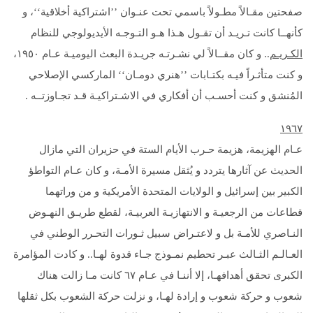
صفحتين مقـالاً مطـولاً باسمي تحت عنـوان ’’اشتراكية أخلاقية‘‘، و
كأنهــا كانت تـريـد أن تقـول هـذا هـو التـوجـه الأيديولوجي للنظام
الكـريـم
.. و كان مقــالاً لي نشـرتـه جريـدة البعث اليوميـة عـام ۱۹٥۰،
و كنت متأثـراً فيـه بكتـابات ’’هنري دومـان‘‘ الماركسي الإصلاحي
المُنشق و كنت أحسـب أن أفكاري في الاشـتراكيـة قـد تجـاوزتــه .
۱۹
٦
۷
عـام الهزيمة، هزيمة حـرب الأيام الستة في حزيران التي مازال
الحديث عن آثارها يتردد و يُثقل مسيرة الأمـة، و كان عـام التواطؤ
الكبير بين إسرائيل و الولايات المتحدة الأمريكية و من وراتهما
قطاعات من الرجعيـة و الانتهازيـة العربيـة، لقطع طريـق النهـوض
النـاصري للأمـة بل و لاعتـراض سبيل ثـورات التحـرر الوطني في
العـالـم الثـالث عبـر تحطيم نمـوذج جـاء قدوة لهـا.. و كادت المؤامرة
الكبرى تحقق أهدافهـا، إلا أننـا في عـام ٦۷ كانت مـا زالت هناك
شعوب و حركة شعوب و إرادة لهـا، و نزلت حركة الشعوب بكل ثقلها