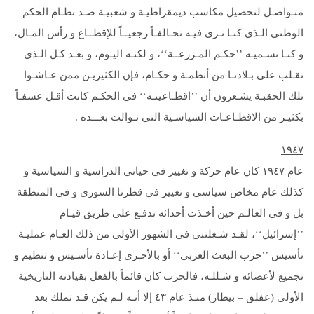
متـواصـل لتحصيل مكاسب ديمقراطيـة و شعبيـة ضـد نظـام الحكم
الوطني الـذي كنـا نـرى فيـه تحـالفـاً رجعيــاً للإقطــاع و رأس المـال،
و كنـا نسـميـه ’’حكـم المـزرعــة‘‘، و لكنـه اليـوم، و بعـد كـل الـذي
تقـلب على بـلادنـا من أنظمـة و حكـام، فإن الكثيريـن ممن عـاشـوا
تلك الحقبـة يشـعرون أن ’’اقطـاعيتـه‘‘ في الحكـم كانت أقـل عسفـاً
بكثيـر من الاقطـاعـات السياسـية التي تـوالت بعـــده .
۱۹٤۷
عام ۱۹٤۷ كان عام حركة و تغيير في حياتي الدراسية و السياسية و
كذلك عام مخاض سياسي و تغيير في قطرنا السوري و في المنطقة
بل و في العالـم حين أخـذت أحداثه تدفـع على طريق قيـام
’’إسرائيل‘‘، لقـد شـغلتني في الشهور الأولى من ذلك العـام عمليـة
تأسيس ’’حزب البعث العربي‘‘ أو بالأحـرى إعـادة تأسـيس و تنظيم و
تجميع لأعضائه و شـللـه، فالحزب كان قائماً بالفعل بقيادته التاريخية
الأولى (عفلق – بيطار) منـذ عام ٤٣ إلا أنـه لـم يكن قـد تملك بعد