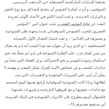
بعدهما للتيـارات الماركسية المستقلـة عـن المـذهب الـرسـمي
السوفيتي، و أردت لفكرنا القـومي أن ينفتـح للتفـاعل مـع روح العصر
و التيـارات الحـديثـة.. و لقـد كتبت الكثير في الأعداد الأولى لجريدة
البعث عن
نتائج المؤتمر العشرين
تحت عنوان كبير ’’المؤتمر
العشرون للحزب الشيوعي السـوفيـاتي يحـدد وجهـة نظـر الشيوعيـة
و مصيرهـا في العـالـم‘‘.. و لقـد ختمتُ المقـال الأول بالجمـلـة
المستخلصة : «و الذي نريد أن نقولـه بعد هـذا البحث أنه لـم يعد هناك
من مبرر لقيام حزب على الفكرة الشيوعية في بلـدٍ لـم يخطُ بعد نحو
استكمال وجوده القومي و نحو الاشتراكية، و إن العقائد التي تنشأ من
حـاجـات الشعب و من خصائص الأمـة لتُحرك نضال الشعب و نهضته لا
يمكن أن تُبنى على التبريرات المذهبيـة و التقديـرات التي ثبت
بُطلانهـا، و إذا كانت الشيوعية السوفياتية تُراجع نفسها اليوم لتنسجم
مع حـاجـات شعوبهـا و مع ظروفهـا التاريخيـة و ضرورات تقدمهـا،
فالسؤال اليـوم مطروح على الأحـزاب الشيوعيـة في البـلاد العـربيـة:
أين سـتضع مصـيرهـــا؟» .