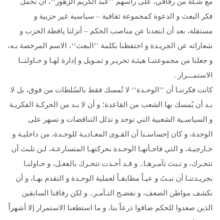
مع شـلة من رفاقي، على رأسهم ’’عبد الكريم الزهور‘‘، أن نحمل
فكر البعث و الدعوة كمجموعة ثقافية – سياسية غير حزبية و
مستقلة، بعد أن ابتعدنا عن مناصب الحكم – أنزلنا يافطة الحزب و
شعاراته عن الجريـدة و احتفظنا بكلمة ’’البعث‘‘، الاسم المرخصة بـه،
و جعلنا من مجموعتنـا هيئـة تحريـر و تمـويل و إدارة لهـا و حـاولنــا
الاستمـــرار .
كانت فكرتنـا أن ’’الوحـدة‘‘ لا تُمسك فقط بالسُلطات من فوق، بل لا
بـد أن يُمسك بها الشعب من القاعدة؛ و أن لا بـد من الحركـة الفكريـة
و السياسـية الشعبية التي توحد و تذلل التناقضات و تسهر على
الوحدة، و كان إحساسـنا أن القـوى المعـاديـة للوحـدة، من داخليـة و
خـارجيـة، و التي فاجـأتهـا الوحـدة بحركتهـا المتسارعـة، لـن تلبث أن
تتحـرك، و تـبث تآمـرهـا.. و قـد أخـذت تتحـرك بالفعـل، و حـاولنـا
بجريـدتنـا أن نبـثَ و عيـاً مطابقـاً لعملية الوحـدة و التقدم بهـا، و أن
نكشف مواطن الضعف، و نفضـح التـآمـر.. و لكن رفاقنا السابقين
الذين صعدوا للحكم ضاقوا ذرعاً بنا، و ما استطعنا الاستمرار إلا أشهراً