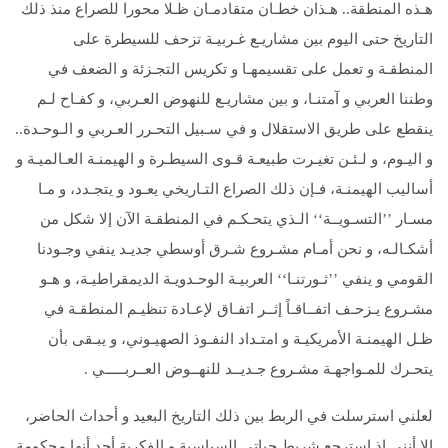
هـذه المنطقة.. هـذان خطـان متقادمـان ظـلا محورا للصراع منذ ذلك
التاريخ حتى اليوم بين مشاريـع غـربيـة تزحف للسيطرة على
المنطقـة و تعمل على تقسيمهـا و تكريس التجـزئة و الضعف في
وطننا العربي و آمتنـا، و بين مشاريـع للنهوض العـربي، و كفـاح لـم
ينقطع على طريق الاستقلال و في سـبيل التحـرر العـربي و الـوحـدة..
و اليـوم، و لـئـن تغيـرت طبيعـة قـوى السيطـرة و الهيمنـة العـالميـة و
أساليب الهيمنـة، فـإن ذلك الصراع التـاريخي يعـود و يتجـدد، و مـا
مسـار ’’التسـويــة‘‘ الـذي يتحـكـم في المنطقـة الآن إلا شكل من
أشكـالـه، و نحن أمـام مشـروع شـرق أوسطي جديـد ينفي وجـودنا
القومي و ينفي ’’ثـورتنـا‘‘ العربيـة الوحـدويـة الديمقراطيـة، و هـو
مشـروع يـزحـف اتفــاقـاً إثــر اتفـاق لإعـادة تنظيـم المنطقـة في
ظـل الهيمنـة الأمريكيـة و امتـداد النفـوذ الصهيـوني، و يبـقى بأن
يتحـرك للمـواجهـة مشـروع جـديــد للنهــوض العــربـــــي .
لعلني استرسلت في الربط بين ذلك التاريخ البعيد و أحداث الحاضر،
إلا أنني إذ استرجع شريط حياتي السياسية و الفكرية أجد أنها محكومة