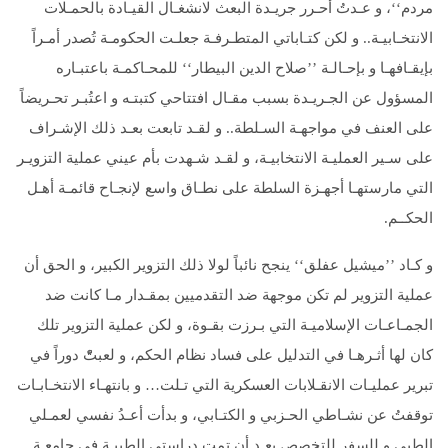
مردم‘‘، و عـدتُ أحـرر جريـدة البعث لانشغـال القيـادة بالحمـلات
الانتخـابيـة.. و لكن كتـاباتي المتطـرفـة جعلـت الحكومـة تُصدر أمـراً
بإيقـافهـا و بإحـالـة ’’صلاح الدين البيطار‘‘ للمحـاكمـة باعتبـاره
المسؤول عن الجـريـدة بسبب مقـال افتتاحي كتبتـه و اعتُبـر تحـريضاً
على العنف في مواجهـة السـلطة.. و لقـد تابعت بعـد ذلك الإشـراف
على سـير العمليـة الانتخابيـة، و لقـد شـهدت بأم عيني عملية التزويـر
التي مارستهـا أجهـزة السلطة على نطـاق واسع لإنجـاح قائمـة أهـل
الحكــم.
و كـاد ’’ميشيل عفلق‘‘ ينجح نائباً لولا ذلك التزوير الكبير، و الحق أن
عملية التزوير لم تكن موجهة ضد التقدميين بمقـدار مـا كانت ضد
الجمـاعـات الإسلاميـة التي بـرزت بقـوة، و لكن عملية التزوير تلك
كان لها أثـرهـا في التدليل على فساد نظام الحكم، و لعبتّْ دوراً في
تبرير عمليـات الانقـلابات العسكرية التي تـلت… و بانتهـاء الانتخـابـات
توقفتُ عن نشـاطي الحـزبي و الكتـابي، و بدأت أعـدُ نفسي لعمـلي
الطبي و للسفر للتخصص بعـد أن تمت دراستي الطبيـة في جامعـة