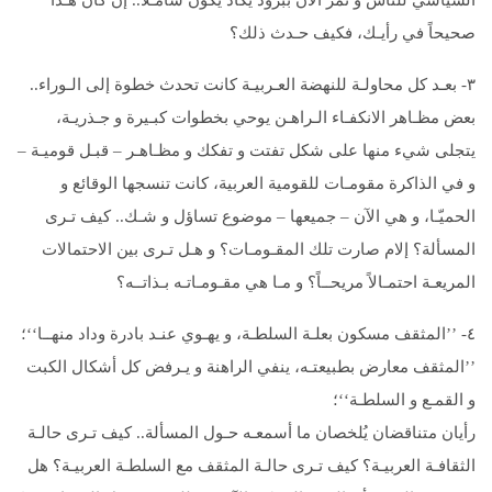
السياسي للناس و نمر الآن ببرود يكاد يكون شامـلاً.. إن كان هـذا
صحيحاً في رأيـك، فكيف حـدث ذلك؟
٣- بعـد كل محاولـة للنهضة العـربيـة كانت تحدث خطوة إلى الـوراء..
بعض مظـاهر الانكفـاء الـراهـن يوحي بخطوات كبـيرة و جـذريـة،
يتجلى شيء منها على شكل تفتت و تفكك و مظـاهـر – قبـل قوميـة –
و في الذاكرة مقومـات للقومية العربية، كانت تنسجها الوقائع و
الحميّـا، و هي الآن – جميعها – موضوع تساؤل و شـك.. كيف تـرى
المسألة؟ إلام صارت تلك المقـومـات؟ و هـل تـرى بين الاحتمالات
المريعـة احتمـالاً مریحــاً؟ و مـا هي مقـومـاتـه بـذاتــه؟
٤- ’’المثقف مسكون بعلـة السلطـة، و يهـوي عنـد بادرة وداد منهــا‘‘؛
’’المثقف معارض بطبيعتـه، ينفي الراهنة و يـرفض كل أشكال الكبت
و القمـع و السلطـة‘‘؛
رأيان متناقضان يُلخصان ما أسمعـه حـول المسألة.. كيف تـرى حالـة
الثقافـة العربيـة؟ كيف تـرى حالـة المثقف مع السلطـة العربيـة؟ هل