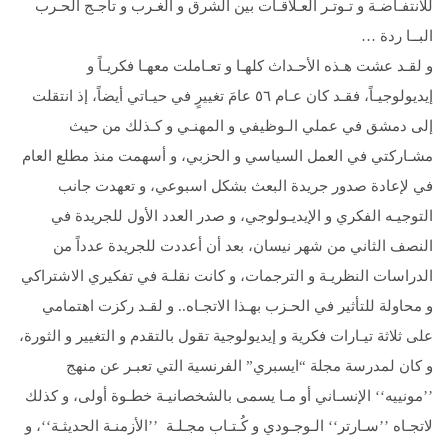
للانتفـاضـة و تـوتـر العـلاقـات بین الشرق و الغـرب و تأجـج الحـرب
البــا ردة …
و لقـد عشت هـذه الأحـداث كلهـا و تعـاملت معهـا فكريـاً و
إيديولوجيـاً، فقـد كان عـام ٥٦ عامَ تغييرٍ في حيـاتي أيضاً، إذ انتقلت
إلى دمشق في عملي الـوظيفي و المهنـي و كـذلك من حيث
مشـاركتي في العمل السياسي و الحزبي، و أسهمت منذ مطلع العام
في لإعادة صدور جريدة البعث بشكل اسبوعي، و تعهدت جانب
التوجيـه الفكري و الإيديـولوجي، و صدر العدد الأول للجريدة في
النصف الثاني من شهر نيسان، بعد أن أعددت للجريدة عدداً من
الدراسات النظريـة و الترجمات، و كانت نقلـة في تفكيري الاشتراكي
و محاولة للتأثير في الحـزب بهـذا الاتجـاه.. و لقـد ركزت اهتمامي
على ثلاثة تيـارات فكرية و إيديولوجية تقول بالتقدم و التغيير و الثورة،
و كان لمدرسة مجلة “ايسبري” الفرنسية التي تعبـر عن منهج
’’مونييه‘‘ الإنسـاني أو مـا يسمى بالشخصانيـة خطـوة أولى، و كذلك
لاتجـاه ’’سـارتر‘‘ الـوجـودي و كُـتـاب مجـلـة ’’الأزمنـة الحديثـة‘‘، و