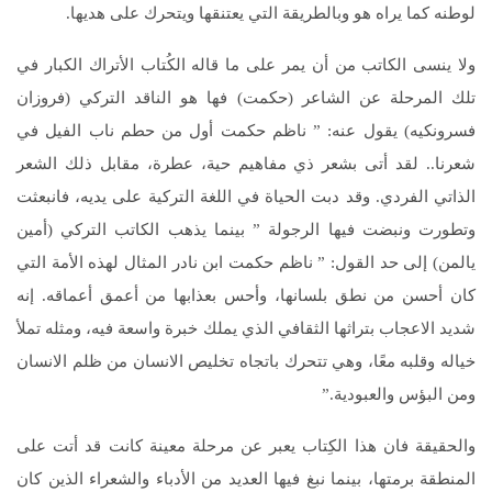
لوطنه كما يراه هو وبالطريقة التي يعتنقها ويتحرك على هديها.
ولا ينسى الكاتب من أن يمر على ما قاله الكُتاب الأتراك الكبار في
تلك المرحلة عن الشاعر (حكمت) فها هو الناقد التركي (فروزان
فسرونكيه) يقول عنه: ” ناظم حكمت أول من حطم ناب الفيل في
شعرنا.. لقد أتى بشعر ذي مفاهيم حية، عطرة، مقابل ذلك الشعر
الذاتي الفردي. وقد دبت الحياة في اللغة التركية على يديه، فانبعثت
وتطورت ونبضت فيها الرجولة ” بينما يذهب الكاتب التركي (أمين
يالمن) إلى حد القول: ” ناظم حكمت ابن نادر المثال لهذه الأمة التي
كان أحسن من نطق بلسانها، وأحس بعذابها من أعمق أعماقه. إنه
شديد الاعجاب بتراثها الثقافي الذي يملك خبرة واسعة فيه، ومثله تملأ
خياله وقلبه معًا، وهي تتحرك باتجاه تخليص الانسان من ظلم الانسان
ومن البؤس والعبودية.”
والحقيقة فان هذا الكِتاب يعبر عن مرحلة معينة كانت قد أتت على
المنطقة برمتها، بينما نبغ فيها العديد من الأدباء والشعراء الذين كان