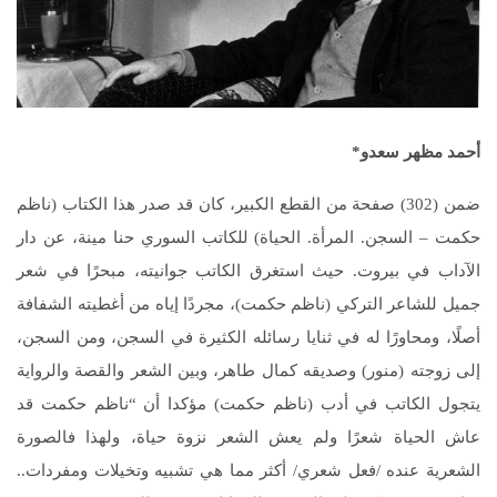
أحمد مظهر سعدو*
ضمن (302) صفحة من القطع الكبير، كان قد صدر هذا الكتاب (ناظم
حكمت – السجن. المرأة. الحياة) للكاتب السوري حنا مينة، عن دار
الآداب في بيروت. حيث استغرق الكاتب جوانيته، مبحرًا في شعر
جميل للشاعر التركي (ناظم حكمت)، مجردًا إياه من أغطيته الشفافة
أصلًا، ومحاورًا له في ثنايا رسائله الكثيرة في السجن، ومن السجن،
إلى زوجته (منور) وصديقه كمال طاهر، وبين الشعر والقصة والرواية
يتجول الكاتب في أدب (ناظم حكمت) مؤكدا أن “ناظم حكمت قد
عاش الحياة شعرًا ولم يعش الشعر نزوة حياة، ولهذا فالصورة
الشعرية عنده /فعل شعري/ أكثر مما هي تشبيه وتخيلات ومفردات..