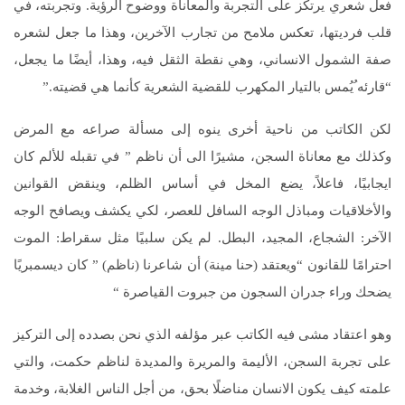
فعل شعري يرتكز على التجربة والمعاناة ووضوح الرؤية. وتجربته، في
قلب فرديتها، تعكس ملامح من تجارب الآخرين، وهذا ما جعل لشعره
صفة الشمول الانساني، وهي نقطة الثقل فيه، وهذا، أيضًا ما يجعل،
“قارئه ُيُمس بالتيار المكهرب للقضية الشعرية كأنما هي قضيته.”
لكن الكاتب من ناحية أخرى ينوه إلى مسألة صراعه مع المرض
وكذلك مع معاناة السجن، مشيرًا الى أن ناظم ” في تقبله للألم كان
ايجابيًا، فاعلاً، يضع المخل في أساس الظلم، وينقض القوانين
والأخلاقيات ومباذل الوجه السافل للعصر، لكي يكشف ويصافح الوجه
الآخر: الشجاع، المجيد، البطل. لم يكن سلبيًا مثل سقراط: الموت
احترامًا للقانون “ويعتقد (حنا مينة) أن شاعرنا (ناظم) ” كان ديسمبريًا
يضحك وراء جدران السجون من جبروت القياصرة “
وهو اعتقاد مشى فيه الكاتب عبر مؤلفه الذي نحن بصدده إلى التركيز
على تجربة السجن، الأليمة والمريرة والمديدة لناظم حكمت، والتي
علمته كيف يكون الانسان مناضلًا بحق، من أجل الناس الغلابة، وخدمة