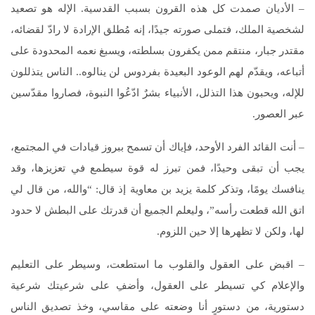
– الأديان صمدت كل هذه القرون بسبب القدسية. الإله هو تصعيد
لشخصية الملك، فتملى صورته جيدًا، إنه مُطلق الإرادة لا رادّ لقضائه،
مقتدر جبار، منتقم ممن يكفرون بسلطته، ويسبغ نعمه المحدودة على
أتباعه، ويقدّم لهم الوعود البعيدة بفردوس لن ينالوه.. الناس يتذللون
للإله، ويحبون هذا التذلل، الأنبياء بشرٌ ادّعُوا النبوة، فصاروا مقدّسين
عبر العصور.
– أنت القائد الفرد الأوحد، فإياك أن تسمح ببروز قيادات في المجتمع،
يجب أن تبقى وحيدًا، فمن تبرز له قوة سيطمع في تعزيزها، وقد
ينافسك يومًا، وتذكر كلمة يزيد بن معاوية إذ قال: “والله، من قال لي
اتق الله قطعت رأسه”، وليعلم الجميع أن قدرتك على البطش لا حدود
لها، ولكن لا تظهرها إلا حين اللزوم.
– اقبض على العقول والقلوب ما استطعت، وسيطر على التعليم
والإعلام كي تسيطر على العقول، وأضفِ على شرعيتك شرعية
دستورية، من دستورٍ أنا وضعته على مقاسي، وخذ تصديق الناس