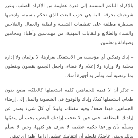
بالإكراه الناعم المستند إلى قدرة عظيمة من الإكراه الصلب، وعزز
شرعيتك بخرقة بالية هي حزب البعث الذي نحكم باسمه، وادعمها
بسيطرة مطلقة على تنظيمات الشبيبة والطلبة والعمال والفلاحين
والنساء والطلائع والنقابات المهنية، من مهندسين وأطباء ومحامين
وصيادلة ومعلمين.
– إياك وتمكين أي مؤسسة من الاستقلال بقرارها، لا برلمان ولا إدارة
محلية ولا وزارة ولا إعلام ولا قضاء، واجعل الجميع يقضون ويفعلون
بما ترتضيه أنت وتأمر به أجهزة أمنك.
– تذكر أن لا قيمة للجماهير، كلمة استعملها كالعلكة، مضغ بدون
طعام، استعملها كذبًا، وإياك والوقوع في الشعبوية والميل إلى إرضاء
الجماهير، فهذا ضعفٌ وفيه مقتلك، وليبدُ أن كلّ شيء يصدر عن
إرادتك المطلقة، حتى حين لا تعجب إرادتك البعض، يجب أن يتقبّلها
ويسلّم بأن وراءها حكمة عظيمة لا يعرف هو كنهها، وحين لا يسلّم
بذلك ويبقى غاضبًا، فليعلم أن انتقامك عظيم، إذا ما أظهرَ أي تذمّر.