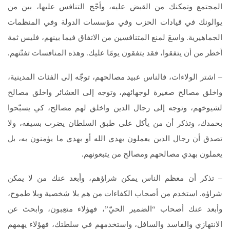
المجتمع وتمكنك من القبض عليه، وأجّج التنافس عليها، بين من
يوالونك في قيادات الحزب وفي مؤسسات الدولة وفي المنظمات
الجماهيرية. واسعَ لمنع المتنافسين من الاتفاق فيما بينهم، فليس ثمة
أخطر من أن يتفقوا، فقد يتفقون يومًا عليك. وهذه المنافسات تفتّتهم.
– اشتر الولاءات، فالناس عبيد مصالحهم، توجّه إلى الفئات المدينية،
واخلق مصالح صغيرة لوجهائهم، وتوجه إلى العشائر واخلق مصالح
لشيوخهم، وتوجه إلى رجال الدين واخلق لهم مصالح، كي يسبّحوا
بحمدك، وتذكر أن من يأكل على طبق السلطان يضرب بسيفه، ولا
تصدق أن رجال الدين يعملون بهدي الله أو بهدي ما يؤمنون به، بل
يعملون بهدي مصالحهم ومصالح من يتبعونهم.
– تذكر أن معظم الناس يمكن شراؤهم، وأبعد عنك من لا يمكن
شراؤه. استخدم من أصحاب الكفاءات من هم بلا شخصية وبلا طموح،
وأبعد عنك أصحاب “الضمير الحيّ”، فهؤلاء متعِبون، وابحث عن
الانتهازي والفاسد والسافل، واستخدمهم في سلطتك، فهؤلاء يهمهم