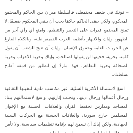
– قوتك في ضعف مجتمعك، فالسلطة ميزان بين الحاكم والمجتمع
المحكوم، ولكي يبقى الحاكم حاكمًا يجب أن يبقي المحكوم ضعيفًا. لا
تمنح المجتمع قدرات على التعبير والتنظيم، وامنع أي رأي آخر من
الظهور، وإياك والانبهار بأنظمة الغرب الديمقراطية، وبالكلام الفارغ
عن الحريات العامة وحقوق الإنسان، وإياك أن تتيح للشعب أن يقول
كلمته بحرية، فحينها لن يقولها لصالحك، وإياك وحرية الأحزاب وحرية
الصحافة وحرية التظاهر، فهذا ماردٌ إن انطلق من قمقه أطاح
بسلطتك.
– اسعَ لاستمالة الأكثرية السنّية، عبر مكاسب مادية لنخبتها الثقافية
ورجال أعمالها ورجال دينها، وتجنب إثارتهم، واسعَ لاستمالتهم ببناء
المساجد ومدارس تحفيظ القرآن والعلاقات الحسنة مع الإخوان
المسلمين خارج سورية، والعلاقات الحسنة مع الحركات السنية
الجهادية، ولكن إياك أن تسمح لهم بإقامة تنظيمات سياسية، ولا تأمن
لهم، فالسلطة انتُزعت منهم، ولن ينسوا ذلك.