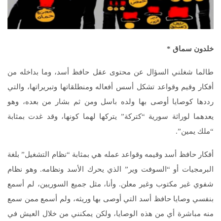
خلدون سماق
*
طالما شغلني السؤال عن محتوى عقل حافظ أسد، وما بداخله من
أفكار وقيم وقواعد تشكل أسس أفعاله ومنطلقاتها وتبريراتها، والتي
رددها كوصايا أوصى بها ولده باسل ومن ثم بشار من بعده، وهو
يعدهما لوراثة سورية “كتركة” يتركها لهما كونها، وقد غدت بمثابة
“ملك يمين”.
أفكار حافظ أسد وقيمه وقواعد عمله هي بمثابة “نظام التشغيل” بلغة
البرمجيات أو “السوفت وير” الذي يحرك الأسد ونظامه. وهو نظام
شفوي غير مكتوب وغير معلن. وأنا، مثل جميع السوريين، لم أسمع
بنفسي وصايا حافظ أسد التي أوصى بها وريثه، ولم أسمع ممن سمع
منه مباشرة أي من هذه الوصايا، ولكن يمكنني من خلال العيش في