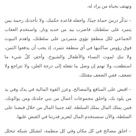
وتهتف بحياة من يراد له.
– تذكّر درسَ حماة جيدًا، واجعله قاعدة حكمك، ولا تأخذنك رحمة بمن
يتمرد على سلطتك، فاضرب بيد من حديد ونار، واستخدم العقاب
الجماعي لكل منطقةٍ تؤوي متمردين على سلطتك، واهدم البيوت
فوق رؤوس ساكنيها في أي منطقة تتمرد، إذ يجب أن يدفعوا الثمن،
ولا تبكِ لموت النساء والأطفال والشيوخ، وأخفِ كلّ شيء ما
استطعت، ولا تهتم إن وصل ما تفعله إلى درجة العلن، ولا تتراجع ولا
تضعف، ففي الضعف مقتلك.
– اقبض على المنافع والمصالح، وعزز القوة المالية في يدك وفي يد
من يلوذ بك، واخلق مجموعات أعمال من بني جلدتك ومن يوالونك،
فمن يملك المال يملك السلطة. لقد جنينا المال من خلال قبضنا على
السلطة، والآن سنستخدم المال لتعزيز قدرتنا في القبض عليها.
– اخلق مصالح في كل مكان وفي كل منظمة، لتشكل شبكة تتخلل