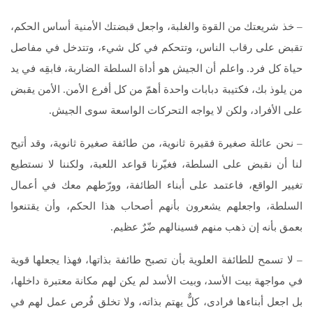
– خذ شريعتك من القوة والغلبة، واجعل قبضتك الأمنية أساس الحكم،
تقبض على رقاب الناس، وتتحكم في كل شيء، وتتدخل في مفاصل
حياة كل فرد. واعلم أن الجيش هو أداة السلطة الضاربة، فابقِه في يد
من يلوذ بك، فكتيبة دبابات واحدة أهمّ من كل أفرع الأمن. الأمن يقبض
على الأفراد، ولكن لا يواجه التحركات الواسعة سوى الجيش.
– نحن عائلة صغيرة فقيرة ثانوية، من طائفة صغيرة ثانوية، وقد أتيح
لنا أن نقبض على السلطة، فغيّرنا قواعد اللعبة، ولكننا لا نستطيع
تغيير الواقع، فاعتمد على أبناء الطائفة، وورّطهم معك في أعمال
السلطة، واجعلهم يشعرون بأنهم أصحاب هذا الحكم، وأن يقتنعوا
بعمق بأنه إن ذهب منهم فسينالهم ضّرٌ عظيم.
– لا تسمح للطائفة العلوية بأن تصبح طائفة بذاتها، فهذا يجعلها قوية
في مواجهة بيت الأسد، وبيت الأسد لم يكن لهم مكانة معتبرة داخلها،
بل اجعل أبناءها فرادى، كلٌّ يهتم بذاته، ولا تخلق فُرص عمل لهم في