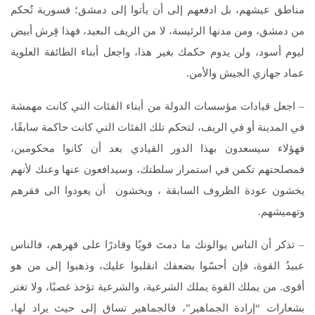
مناطق عيشهم، بل ادفعهم إلى أن يأتوا إلى دمشق؛ فسورية تُحكم
من دمشق، ومن مدنها الرئيسة، لا من الريف البعيد، فهذا قِرش أبيض
ليوم أسود، ولن يدوم حكمك بغير هذا، واجعل أبناء الطائفة العلوية
عماد جهازي الجيش والأمن.
– اجعل قيادات مؤسسات الدولة من أبناء الفئات التي كانت مهمشة
في المدينة أو في الريف، لتحكم تلك الفئات التي كانت حاكمة سابقًا،
فهؤلاء سيسعدون بهذا الدور القيادي بعد أن كانوا محكومين،
فمصلحتهم تكمن في استمرار سلطتك، وسيدافعون عنها وعنك لأنهم
يخشون عودة الظروف السابقة ، ويخشون أن يعودوا الى فقرهم
وتهميشهم.
– تذكر أن الناس يوالونك ما دمتَ قويًا وقادرًا على قهرهم، فالناس
عبيدُ القوة، فإن أحسّوا بضعفك انقلبوا عليك، وذهبوا إلى من هو
أقوى. من يملك القوة يملك الشرعية، والشرعية تؤخذ غصبًا، ولا تغتر
بشعارات “إرادة الجماهير”، فالجماهير تساق إلى حيث يراد لها،