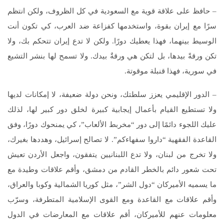
– حافظ على علاقة قوية مع السعودية في كل الظروف، ولكن انتظم
سرًا مع إيران بقوة، واستخدمها كفزاعة ضد العرب، كي تكون أنت
الوسيط بينهما، فهذا يعطيك دورًا. ولكن لا تدع إيران تتحكم بك، ولا
تكن ورقةً بيدها، بل لتكن هي ورقةٌ بيدك. ولا تسمح لها بنشر التشيع
في سورية، فهذا قنبلة موقوتة.
– الدور الإقليمي يعزز سلطتك، ونحن دولة ضعيفة، لا إمكانات لديها
ولا تستطيع القيام بأعمال إيجابية كبيرة لخلق دور كبير لها، لذلك
عليك اللجوء دائمًا إلى دور “مخربط الألعاب”، كي يمنحوك دورًا، وفق
القاعدة الفقهية “داروا سفهاءكم”. لا تصالح إسرائيل، وهددها بغيرك،
ولا تخرج من لبنان، ولا تدع اللبنانيين يتفقون، واجعل الأردن تعيش
تحت شعور دائم بالخطر القادم من دمشق، وأقم علاقات وطيدة مع
ما يسميه الأميركان “دول الشر”، مثل كوريا الشمالية وكوبا والعراق،
وأقم علاقات مع القاعدة ومع القوى الإسلامية المتطرفة، وسرّب
معلومات عنهم للأميركان، أقم علاقات مع المعارضات في الدول