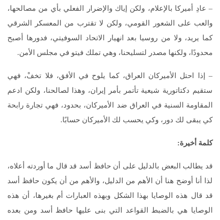
– عادِ أميركا بالإعلام، ولكن إياك والإضرار الفعلي بأي من مصالحها،
والعب على الشعور القومي، ولكن لا تقترب من المعسكر الشرقي
كما يريد، ولا من روسيا بعد انهيار الاتحاد السوفيتي، فدورها أصبح
محدودًا، ولكنها مصدر لتسليحنا، وهي تملك فيتو في مجلس الأمن.
– إذا احتل الأميركان العراق، كما يلوح في الأفق، فلا تخفْ، فهي
ستقيم دكتاتورية شيعية تأتمر بأمر إيران، وهذا لصالحنا، ولكن ادعم
المقاومة السنية في العراق ضد الأميركان، بحدود، فهي تجارة رابحة
كي يبقى لك دور، وكي يحسب لك الأميركان حسابًا.
كلمة أخيرة
:
قد يطالب البعض بالدليل على أن حافظ أسد قد قال ما أوردته أعلاه،
لذا أنا أوضح هنا أن الأهم من الدليل، والأهم من أن يكون حافظ أسد
قد قال هذه الوصايا بهذا الشكل وبهذه العبارات أم بغيرها، أن هذه
الوصايا هي بالضبط القواعد التي بنى عليها حافظ أسد ومن بعده