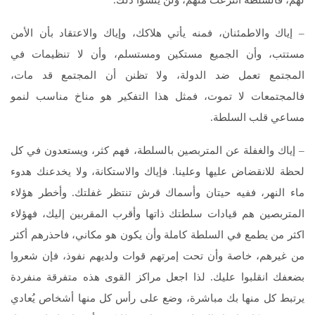
– إياك والاطمئنان، فمنه يأتي هلاكك، وإياك والاعتقاد بأن الأمن
مستتب، وأن الجميع مستكين ومستسلم، وأن لا تنظيمات في
المجتمع تعمل ضد الدولة، ولا تظنن أن المجتمع قد مات،
فالمجتمعات لا تموت، فمثل هذا التفكير هو مناخ مناسب لنمو
مساعي قلب السلطة.
– إياك والغفلة عن المتربصين بالسلطة، فهم كثر، ويستعدون في كل
لحظة للانقضاض عليها وعلينا. فإياك والاستكانة، ولا يخدعنك هدوء
ماء النهر، ففيه حيتان وأسماك قرش تنتظر غفلتك. وأخطر هؤلاء
المتربصين هم قيادات سلطتك ذاتها وأقرب المقربين إليك، فهؤلاء
اكثر من يطمع في السلطة كاملة وأن يكون هو مكاني، فاحذرهم أكثر
من غيرهم، خاصة وأن تحت إمرتهم قوات ولديهم نفوذ، فإن شعروا
بضعفك انقلبوا عليك. لذا اجعل مراكز القوى هذه متفرقة منفردة
يرتبط كل منها بك مباشرة، وضع على رأس كل منها أشخاص يُعادي