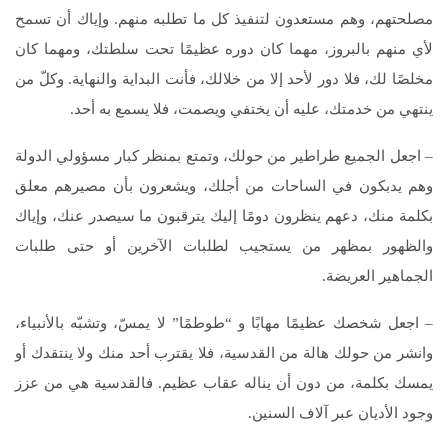
مصلحتهم، وهم مستعدون لتنفيذ كل ما تطلبه منهم. وإياك أن تسمح
لأي منهم بالبروز، مهما كان دوره عظيمًا تحت سلطتك، ومهما كان
مخلصًا لك، فلا دور لأحد إلا من خلالك، فأنت البداية والنهاية. وكلّ من
ينتهي من خدمتك، عليه أن يختفي ويصمت، فلا يسمع به أحد.
– اجعل الجميع طراطير من حولك، وتمتع بمنظر كبار مسؤولي الدولة
وهم يدبكون في الساحات من أجلك، ويشعرون بأن مصيرهم معلق
بكلمة منك، دعهم ينظرون دومًا إليك يترقبون ما سيصدر عنك، وإياك
والظهور بمظهر من يستجيب لطلبات الآخرين أو حتى طلبات
الجماهير العريضة.
– اجعل شخصك عظيمًا مهابًا و “طوطمًا” لا يمسّ، وتشبّه بالأنبياء،
وانشر من حولك هالة من القدسية، فلا يقترب أحد منك ولا ينتقدك أو
يمسك بكلمة، من دون أن يناله عقاب عظيم. فالقدسية هي من عزز
وجود الأديان عبر آلاف السنين.