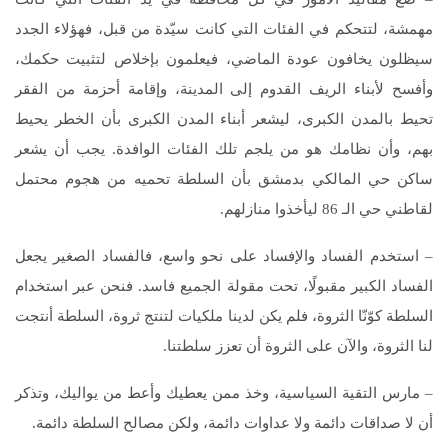
مهمشة، لتتحكم في الفئات التي كانت سيّدة من قبل، فهؤلاء الجدد
سيظلون يخافون عودة الماضي، فيعلمون بإخلاص لتثبيت حكمك،
وأفسح لأبناء الريف القدوم إلى المدينة، وإقامة أحزمة من الفقر
تحيط بالمدن الكبرى، ليشعر أبناء المدن الكبرى بأن الخطر يحيط
بهم، وأن نظامك هو من يلجم تلك الفئات الوافدة. يجب أن يشعر
ساكن حي المالكي بدمشق بأن السلطة تحميه من هجوم محتمل
لقاطني حي الـ 86 ليأخذوا منازلهم.
– استخدم الفساد والإفساد على نحو واسع، فالفساد الصغير يجعل
الفساد الكبير مقبولًا، تحت مقولة الجميع فاسد. فنحن عبر استخدام
السلطة كوّنّا الثروة، فلم يكن لدينا ملكيات لتنتج ثروة، السلطة أنتجت
لنا الثروة، والآن على الثروة أن تعزز سلطتنا.
– مارس التقية السياسية، وخذ ممن يعطيك وأعط من يواليك، وتذكر
أن لا صداقات دائمة ولا عداوات دائمة، ولكن مصالح السلطة دائمة.