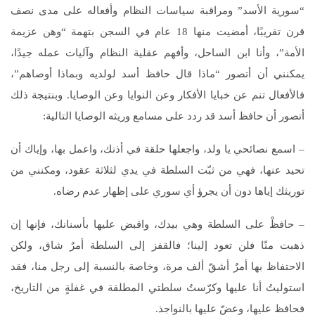
“سورية الأسد” ومراقبة سياسات النظام وأفعاله على مدى نصف
قرن تقريبًا، أمضيت منها 18 عام في السجن بتهمة “وهن عزيمة
الأمة”، وأنا ابن الساحل، وأفهم عقلية النظام وآليات عمله جيدًا،
يمكنني أن أتصور “ماذا قال حافظ أسد لولديه وبماذا أوصاهم”،
فالأفعال تنم عن خبايا الأفكار وعن النوايا وعن الوصايا. وبنتيجة ذلك
أتصور أن حافظ أسد قد ردد على مسامع وريثه الوصايا التالية:
– اسمع نصائحي يا ولد، واجعلها حلقة في أذنك، واعمل بها، وإياك أن
تحيد عنها، فهي من ثبّت السلطة في يدي لثلاثة عقود، ومكنني من
توريثك إياها دون أن يجرؤ أي سوري على إظهار عدم رضاه.
– حافظْ على السلطة وهي بيدك، واقبض عليها بأسنانك، فإنها إن
ذهبت منّا فلن تعود إلينا؛ فالقفز إلى السلطة أمرٌ شاق، ولكن
الاحتفاظ بها أمرٌ أشقّ ألف مرة، وخاصة بالنسبة إلى رجل منا، فقد
استوليتُ أنا عليها وكرّستُ سلطتي المطلقة في غفلةٍ من التاريخ،
فحافظ عليها، وعضّ عليها بالنواجذ.