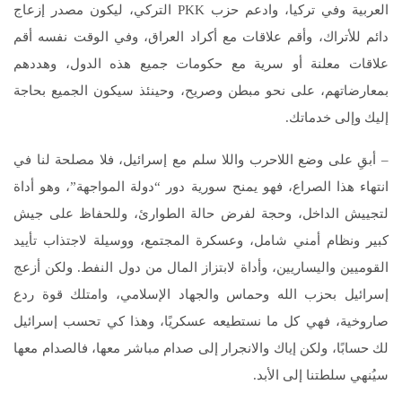
العربية وفي تركيا، وادعم حزب PKK التركي، ليكون مصدر إزعاج
دائم للأتراك، وأقم علاقات مع أكراد العراق، وفي الوقت نفسه أقم
علاقات معلنة أو سرية مع حكومات جميع هذه الدول، وهددهم
بمعارضاتهم، على نحو مبطن وصريح، وحينئذ سيكون الجميع بحاجة
إليك وإلى خدماتك.
– أبقِ على وضع اللاحرب واللا سلم مع إسرائيل، فلا مصلحة لنا في
انتهاء هذا الصراع، فهو يمنح سورية دور “دولة المواجهة”، وهو أداة
لتجييش الداخل، وحجة لفرض حالة الطوارئ، وللحفاظ على جيش
كبير ونظام أمني شامل، وعسكرة المجتمع، ووسيلة لاجتذاب تأييد
القوميين واليساريين، وأداة لابتزاز المال من دول النفط. ولكن أزعج
إسرائيل بحزب الله وحماس والجهاد الإسلامي، وامتلك قوة ردع
صاروخية، فهي كل ما نستطيعه عسكريًا، وهذا كي تحسب إسرائيل
لك حسابًا، ولكن إياك والانجرار إلى صدام مباشر معها، فالصدام معها
سيُنهي سلطتنا إلى الأبد.