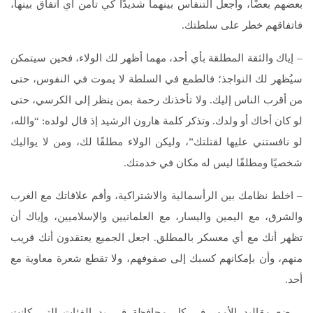
بعضهم بعضًا، واجعل التنفاس بينهما شديدًا كي تأمن اي اتفاق بينها،
فاتفاقهم خطر على سلطتك.
– إياك والثقة المطلقة بأي أحد، مهما أظهر لك الولاء، فحين سيتمكن
سيُظهر لك النواجذ؛ فالطمع في السلطة لا يموت في النفوس، حتى
من أقرب الناس إليك. ولا تأخذنك رحمة بمن ينظر إلى الكرسي، حتى
لو كان أخاك أو ولدك. وتذكر كلمة هارون الرشيد إذ قال لولده: “والله،
لو نافستني عليها لقتلتك”، وليكن الولاء مطلقًا لك، ومن لا يواليك
شخصيًا ومطلقًا ليس له مكان في خدمتك.
– اخلط نظامك بين الرأسمالية والاشتراكية، وأقم علاقاتك مع الغرب
والشرق، مع اليمين واليسار، مع العلمانيين والإسلاميين، وإياك أن
تظهر أنك مع أي معسكر بالمطلق. اجعل الجميع يعتقدون أنك قريب
منهم، وأن بإمكانهم كسبك إلى صفوفهم، ولا تقطع شعرة معاوية مع
أحد.
– ضع مقاليد الأمور في كل محافظة في يد الفئات التي كانت