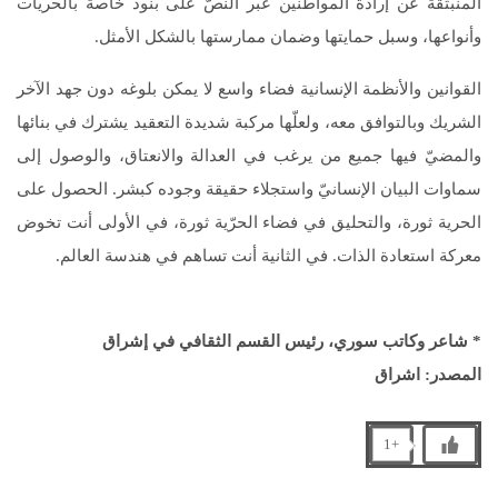
المنبثقة عن إرادة المواطنين عبر النصّ على بنود خاصة بالحريات
وأنواعها، وسبل حمايتها وضمان ممارستها بالشكل الأمثل.
القوانين والأنظمة الإنسانية فضاء واسع لا يمكن بلوغه دون جهد الآخر
الشريك وبالتوافق معه، ولعلّها مركبة شديدة التعقيد يشترك في بنائها
والمضيّ فيها جميع من يرغب في العدالة والانعتاق، والوصول إلى
سماوات البيان الإنسانيّ واستجلاء حقيقة وجوده كبشر. الحصول على
الحرية ثورة، والتحليق في فضاء الحرّية ثورة، في الأولى أنت تخوض
معركة استعادة الذات. في الثانية أنت تساهم في هندسة العالم.
* شاعر وكاتب سوري، رئيس القسم الثقافي في إشراق
المصدر: اشراق
+1