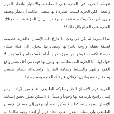
تتجسّد الحرية في القدرة على المفاضلة والاختيار واتخاذ القرار
والفعل، لكن الحرية ليست القدرة ذاتها بمعنى إمكانية أن نفكّر ونعتقد
ونرى، أن نحبّ ونكره ونوافق أو نرفض.. بل إنّ الحرّية شرط لامتلاك
القدرة على القيام بكل ذلك؟؟
هذا الشرط لم يكن في وقتٍ ما خارجَ ذات الإنسان. فالحرية خصيصة
لصيقة بعقله وروحه بانتزاعها ومصادرتها يتحوّل إلى كتلة صمّاء
خرساء تكتسب قيمتها من مجرّد كونها أداة للاستخدام والاستهلاك لا
حول لها. أمّا الحرّية التي نطالب بها ونثور لها فهي من أجل تغيير واقع
القمع والقهر والتسلط ونظامه الطارئ، واستبداله بنظام طبيعي
يمنحنا رخصة بقانون للإعلان عن تلك القدرة وممارستها.
الحرية قرار الإنسان الحرّ وسلوكه الطبيعي النابع من الإرادة، ومن
إيمان راسخ بارتباطه بها وجوداً وعدماً، إذ لا يمكن تصوّر تحقق إنسانية
الإنسان دون حريته، كذلك لا يمكن للعبد أن يرقى إلى مصافّ الإنسان
الطبيعي وأن يمتلك القدرة على اتخاذ قرار أو إنفاذ رغبة طالما لم