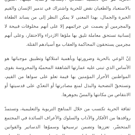
بالاستعباد والطغيان نقض للحرية واشتراك في تدمير الإنسان والقيم
الخيرة والجمال، بهذا المعنى لا يمكن النظر إلى من يساند الطغاة
والمجرمين أو يصمت عن جرائمهم إلا على أنهم مخلوقات قبيحة لا
إنسانية تستحق معاملة تليق بها ملؤها الازدراء والاحتقار، وعلى أنهم
مجرمين يستحقون المحاكمة والعقاب مع أسيادهم القتلة.
إنّ الوعي بالحرية وضرورتها وبأهمية امتلاكها وتطبيق موجباتها هو
الأساس الذي تبنى عليه عمارتها الشاهقة المحميّة والمحروسة بقوى
المواطنين الأحرار المؤمنين بها قيمة تعلو على سواها من القيم،
وتستحقّ التضحية والبذل لمنع مصادرتها أو التعدّي على قدسيتها أو
الانتقاص من مكانتها والمسّ بجوهرها.
ثقافة الحرية تكتسب من خلال المناهج التربوية والتعليمية، وتستمدّ
روافدها من الأفكار والآداب والسلوك والأعراف السائدة في المجتمع
المتحضّر، تعززها وتضمن ترسيخها وسموّها الدساتير والقوانين