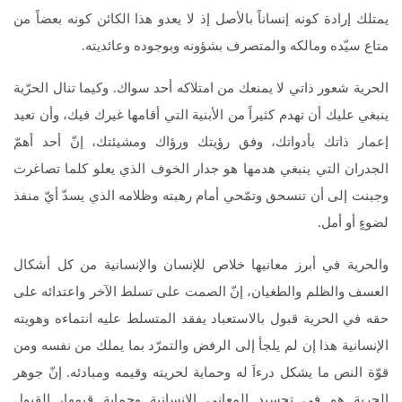
يمتلك إرادة كونه إنساناً بالأصل إذ لا يعدو هذا الكائن كونه بعضاً من
متاع سيّده ومالكه والمتصرف بشؤونه وبوجوده وعائديته.
الحرية شعور ذاتي لا يمنعك من امتلاكه أحد سواك. وكيما تنال الحرّية
ينبغي عليك أن تهدم كثيراً من الأبنية التي أقامها غيرك فيك، وأن تعيد
إعمار ذاتك بأدواتك، وفق رؤيتك ورؤاك ومشيئتك، إنّ أحد أهمّ
الجدران التي ينبغي هدمها هو جدار الخوف الذي يعلو كلما تصاغرت
وجبنت إلى أن تنسحق وتمّحي أمام رهبته وظلامه الذي يسدّ أيّ منفذ
لضوءٍ أو أمل.
والحرية في أبرز معانيها خلاص للإنسان والإنسانية من كل أشكال
العسف والظلم والطغيان، إنّ الصمت على تسلط الآخر واعتدائه على
حقه في الحرية قبول بالاستعباد يفقد المتسلط عليه انتماءه وهويته
الإنسانية هذا إن لم يلجأ إلى الرفض والتمرّد بما يملك من نفسه ومن
قوّة النص ما يشكل درءاَ له وحماية لحريته وقيمه ومبادئه. إنّ جوهر
الحرية هو في تجسيد المعاني الإنسانية وحماية قيمها، القبول