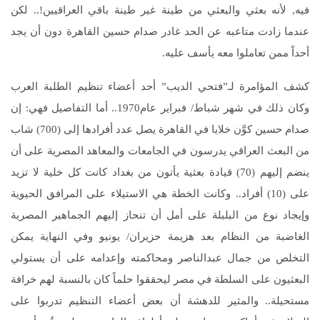
فيه‏,‏ لأنه بعثي والبعثي من طينة غير طينة باقي العراقيين‏!..‏ لكن
عندما زادت متاعبه عن الحد غادر صدام حسين القاهرة دون أن يجد
أحداً ممن تعاملوا معه يأسف عليه‏.‏
كشف المؤامرة لـ”فتحي الديب” أحد أعضاء تنظيم الطلبة العرب
وكان ذلك في شهر شباط/ فبراير عام‏1970..‏ أما التفاصيل فهي‏:‏ إن
صدام حسين كوَّن خلايا في القاهرة يصل عدد أفرادها إلى ‏(700)‏ شاب
من البعث العراقي يدرسون في الجامعات والمعاهد المصرية على أن
ينضم إليهم‏ (70)‏ قيادة بعثية يأتون من بغداد كانت كل خلية لا تزيد
على ‏(10)‏ أفراد‏..‏ وكانت الخطة هي الاستيلاء على المرافق الحيوية
وإيجاد نوع من البلبلة على أمل أن تنحاز إليهم الجماهير المصرية
الغاضبة من النظام بعد هزيمة حزيران/ يونيو وفي النهاية يمكن
التخلص من جمال عبدالناصر ومحاكمته وإعدامه على أن يستولي
البعثيون على السلطة في مصر ليحققوا حلماً كان بالنسبة لهم خرافة
مستحيلة‏..‏ والمثير للدهشة أن بعض أعضاء التنظيم تدربوا على