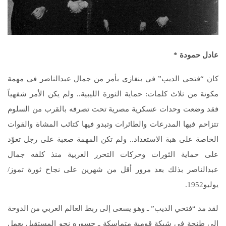
عادل حمودة *
كان “فتحي الديب” في بنغازي بأمر من جمال عبدالناصر في مهمة
مكونة من ثلاث كلمات‏:‏ حماية الثورة الليبية‏..‏ ولم يكن الأمر شفهياً
فقد وضعت وحدات عسكرية مصرية تحت تصرفه بالقرب من السلوم
تتزاحم فيها المدرعات والطائرات وتبدو فيها كتائب المشاة والقوات
الخاصة على هبة الاستعداد‏..‏ ولم تكن المهمة صعبة على رجل تعوّد
على حماية الثورات وحركات التحرر العربية منذ كلفه جمال
عبدالناصر بذلك بعد مرور أقل من شهرين على نجاح ثورة تموز/
يوليو‏1952.‏
لقد مد “فتحي الديب” ـ وهو يسعى إلى ربط العالم العربي من الدوحة
إلى طنجة في شبكة قومية متماسكة ـ جسوره نحو المستقبل بعمل