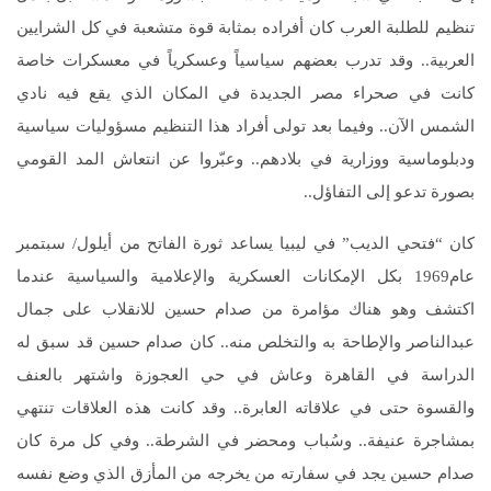
تنظيم للطلبة العرب كان أفراده بمثابة قوة متشعبة في كل الشرايين
العربية‏..‏ وقد تدرب بعضهم سياسياً وعسكرياً في معسكرات خاصة
كانت في صحراء مصر الجديدة في المكان الذي يقع فيه نادي
الشمس الآن‏..‏ وفيما بعد تولى أفراد هذا التنظيم مسؤوليات سياسية
ودبلوماسية ووزارية في بلادهم‏..‏ وعبّروا عن انتعاش المد القومي
بصورة تدعو إلى التفاؤل‏..‏
كان “فتحي الديب” في ليبيا يساعد ثورة الفاتح من أيلول/ سبتمبر
عام‏1969‏ بكل الإمكانات العسكرية والإعلامية والسياسية عندما
اكتشف وهو هناك مؤامرة من صدام حسين للانقلاب على جمال
عبدالناصر والإطاحة به والتخلص منه‏..‏ كان صدام حسين قد سبق له
الدراسة في القاهرة وعاش في حي العجوزة واشتهر بالعنف
والقسوة حتى في علاقاته العابرة‏..‏ وقد كانت هذه العلاقات تنتهي
بمشاجرة عنيفة‏..‏ وسُباب ومحضر في الشرطة‏..‏ وفي كل مرة كان
صدام حسين يجد في سفارته من يخرجه من المأزق الذي وضع نفسه