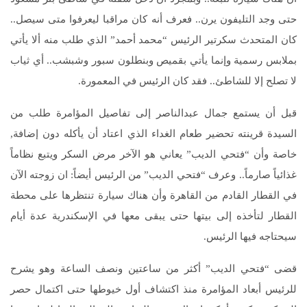
حتى وجد التليفون يرن‏..‏ فعرف أنه كان مراقبا ليعرفوا متى سيصل‏..‏
كان المتحدث سكرتير الرئيس “محمد أحمد” الذي طلب منه ألا يأتي
بملابس رسمية وإنما يأتي بقميص وبنطلون سبور وشبشب‏..‏ أي ثياب
لا تصلح إلا للشاطئ‏..‏ فقد كان الرئيس في المعمورة‏.‏
قبل أن يستمع جمال عبدالناصر إلى تفاصيل المؤامرة طلب من
السيدة قرينته تحضير طعام الغداء الذي اعتاد أن يأكله دون إضافة‏,‏
خاصة وأن “فتحي الديب” يعاني هو الآخر مرض السكر ويتبع نظاماً
غذائياً صارماً..‏ وعرف “فتحي الديب” من الرئيس أيضاً:‏ ان زوجته الآن
في القطار القادم من القاهرة وأن هناك سيارة تنتظرها على محطة
القطار لتأخذه إلى بيتها حتى يبقى معها في الإسكندرية عدة أيام
سيحتاجه فيها الرئيس‏.‏
قضى “فتحي الديب” أكثر من ساعتين ونصف الساعة وهو يشرح
للرئيس أبعاد المؤامرة منذ اكتشاف أول خيوطها حتى اكتمال حصر