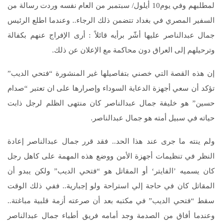
لمطلبهم وفي يوم‏10‏ أيلول/ سبتمبر من العام نفسه وردت رسالة من
السفير المصري في بغداد تتضمن ذلك الرجاء‏..‏ وعندما اطلع الرئيس
جمال عبدالناصر عليها أشّر برأيه قائلاً :‏ أرى الإفراج عنهم بكفالة
وترحيلهم إلى العراق دون محاكمة مع الإعلان عن ذلك‏.‏
إن هذه القصة التي خصني بتفاصيلها غير المنشورة “فتحي الديب”
تؤكد أن سعي أجهزة الدعاية السوداء وإصرارها على ان تعتبر “صدام
حسين” هو خليفة جمال عبدالناصر كان منتهى الظلم لرجل ذابت
حياته في سبيل أمته هو جمال عبدالناصر‏.‏
ولم ينته ما جرى عند هذا الحد‏..‏ فقد قرر جمال عبدالناصر إعادة
النظر في تنظيمات أجهزة الأمن ووضع هذه المهمة على كاهل رجل
كان يسميه ’الفايتر‘ أو المقاتل هو “فتحي الديب” ولكن يبدو أن
المقاتل كان في حاجة إلي استراحة ولو إجبارية‏..‏ ففي ذلك الوقت
سقط “فتحي الديب” في مكتبه بعد أن صرعته أزمة قلبية مباغتة‏..‏
وعندما أفاق من الصدمة وجد أمامه فريق أطباء جمال عبدالناصر