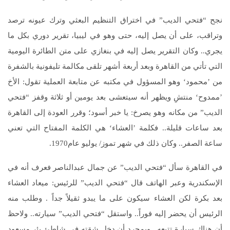
نجح “فتحي الديب” في اختراق التنظيم البعثي وترك عيونه ترصد
وتراقب، على أن يصل إليه، حتى وهو في ليبيا، تقرير دوري بكل ما
يجري‏..‏ وكان التقرير يصل إليه في بنغازي على متن الطائرة اليومية
التي تأتي من القاهرة وبعد أربعة أشهر تلقى مكالمة تليفونية بالشفرة
من ’محمود‘ وهو المسؤول في مكتبه عن متابعة العملية تقول‏:‏ الأخ
’ممدوح‘ منتشِ ويظهر أنه سيتعشى بعد يومين أو ثلاثة وقفز “فتحي
الديب” من مكانه وهو يصرخ‏:‏ يا خبر أسود؛ وقرر العودة إلى القاهرة
بعد ساعات قليلة‏..‏ فكلمة ’العشاء‘ هي الكلمة المفتاح التي تعني
ساعة الصفر‏..‏ وكان ذلك في شهر تموز/ يوليو عام‏1970.‏
في القاهرة سأل “فتحي الديب” عن جمال عبدالناصر فعرف أنه في
الإسكندرية وعبر الهاتف قال “فتحي الديب” للرئيس‏:‏ ميعاد العشاء
بعد بكرة لكن العشاء سيكون على ما يبدو ثقيلاً جداً .‏ وطلب منه
الرئيس أن يحضر إليه فوراً‏..‏ واستقل “فتحي الديب” سيارته‏..‏ ولاحظ
أن هناك سيارة تتبعه‏..‏ وبمجرد أن دخل شقته في شاطئ بئر مسعود