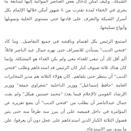
الشبكة‏..‏ وكيف أمكن إدخال بعض العناصر الموالية إليها لمتابعة ما
يجري في الخفاء لمدة تقترب من ‏6 شهور أمكن خلالها الإلمام بكل
أسرار الشبكة والتعرف على قادتها حتى مستوي الخلية وتمويلها
وأنواع تسليحها‏.‏
استمع الرئيس بكل اهتمام وناقشه في جميع التفاصيل‏..‏ وما كاد
“فتحي الديب” يستأذن للانصراف حتى نهره جمال عبد الناصر قائلاً:‏
ألم أقل لك أن تبقى للغداء معي ولم يكن الغداء هو المشكلة‏,‏ وإنما
كان هناك ثلاثة ضيوف كبار كان الرئيس قد استدعاهم وطلب “فتحي
الديب” أن ينتظر حتى يلقاهم‏..‏ كان هؤلاء الثلاثة هم مدير المخابرات
العامة “حافظ إسماعيل” ووزير الداخلية “شعراوي جمعة” ووزير
الإرشاد القومي‏ (‏الإعلام فيما بعد‏)‏ “محمد حسنين هيكل” ولم يفت
جمال عبدالناصر أن يطلب من “فتحي الديب” أن يضع تقريره عن
المؤامرة في داخل قميصه على أن يبرز منه طرفاً منه حتى يثير
فضول الثلاثة الكبار الذين استدعاهم على عجل دون أن يعرفوا، علن
ما يبدو، سر الاستدعاء‏.‏