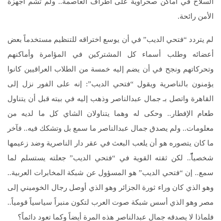
السلاح في أماكن صحراوية على أطراف العاصمة‏..‏ ولم تشُم أجهزة
الأمن رائحة‏.‏
لم يتردد “فتحي الديب” في أن يوسع اختراقه للتنظيم مستخدماً بعض
أعضائه وطلب أسماء كل المشتركين في المؤامرة وأماكنهم
وتحركاتهم ونجح في أن يضم إليه خمسة من الطلاب العراقيين كانوا
يؤمنون بالناصرية ويقول “فتحي الديب‏”:‏ إنه على الفور نزل إلى
القاهرة واتصل بـ جمال عبدالناصر وذهب إليه في بيته قبل أن يتناول
طعام الإفطار‏..‏ وحكى له وهما يتناولان الشاي كل ما لديه من
معلومات‏..‏ ولم يصدق جمال عبدالناصر ما سمع بل وتشكك فيه‏..‏ فآخر
ما كان يتصوره هو أن يلعب البعث في عقر دار الناصرية وضد زعيمها
شخصياً‏ًًً..‏ لكن ثقته القوية في “فتحي الديب” جعلته يستسلم لما
سمع‏..‏ إن “فتحي الديب” هو المسؤول عن شبكة المخابرات العربية‏..‏
وهو الذي كان وراء ثورة الجزائر وهو الذي أوصل رجال الخوميني إلى
مصر وهو الذي أسس شبكة صوت العرب لتكون منبراً سياسياً قومياً‏..‏
فلماذا لا يصدقه جمال عبدالناصر هذه المرة أيضاً وكما تعود دائماً؟