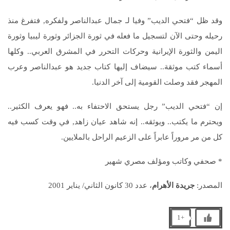
وقد ظل “فتحي الديب” وفيا لـ جمال عبدالناصر ولفكره‏,‏ فتفرغ منذ
رحيله وحتى الآن لتسجيل ما فعله في ثورة الجزائر وثورة ليبيا وثورة
اليمن والثورة الإيرانية وحركات التحرر في المشرق العربي‏..‏ وكلها
أسماء كتب موثقة‏..‏ سيضاف إليها كتاب جديد هو عبدالناصر وعرب
المهجر فقد وصلت القومية إلى آخر الدنيا‏.‏
إن “فتحي الديب” رجل يستحق الاحتفاء به‏..‏ فهو يعرف الكثير‏..‏
ويحترم ما يكتب‏..‏ ويوثقه‏..‏ إنه شاهد عيان زاهد‏,‏ في وقت كسب فيه
كل من مر مروراً عابراً على الزعيم الراحل بالملايين‏.‏
* صحفي وكاتب ومؤلف مصري شهير
المصدر:
جريدة الأهرام
، عدد 30 كانون الثاني/ يناير 2001
+1