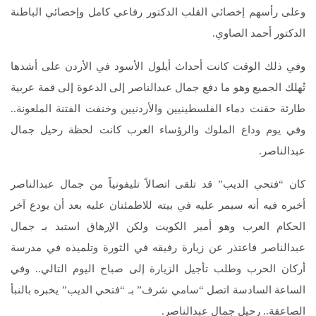
وعلى رأسهم إخصائي القلب الدكتور رفاعي كامل وإخصائي الباطنة
الدكتور أحمد الصاوي‏.‏
وفي ذلك الوقت كانت أحداث أيلول الأسود في الأردن على أشدها
تُهلك الجميع وهو ما دفع جمال عبدالناصر إلى الدعوة إلى قمة عربية
طارئة حقنت دماء الفلسطينيين والأردنيين وخنفت الفتنة الملعونة‏..‏
وفي يوم وداع الملوك والرؤساء العرب كانت لحظة رحيل جمال
عبدالناصر‏.‏
كان “فتحي الديب” قد تلقى اتصالاً تليفونياً من جمال عبدالناصر
أخبره فيه أنه سيمر عليه في بيته للاطمئنان عليه بعد أن يودع آخر
الحكام العرب وهو أمير الكويت ولكن الإرهاق استبد بـ جمال
عبدالناصر فاعتذر عن زيارة رفيقه في الثورة وتلميذه في مدرسة
أركان الحرب وطلب تأجيل الزيارة إلى صباح اليوم التالي‏..‏ وفي
الساعة السادسة اتصل “سامي شرف” بـ “فتحي الديب” يخبره بالنبأ
الصاعقة‏..‏ رحيل جمال عبدالناصر‏.‏