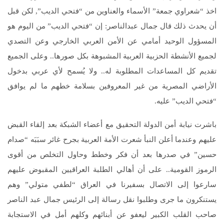
اخذ “شعراوي جمعة” الأسماء والعناوين من “فتحي الديب‏”,‏ لكن قبل
أن يحدث ذلك قال جمال عبدالناصر‏:‏ إن “فتحي الديب” من اليوم هو
المسؤول الوحيد أمامي عن الأمن العربي الخارجي وعن التصدي
لجميع الأنشطة الحزبية العربية المشبوهة بكل صورها‏..‏ وعلى الجميع
تقديم كل المساعدات المطلوبة له‏..‏ ولا يُسمح لأي عربي بدخول
الأراضي المصرية من غير المعروفين بسلامة خطهم ما لم يوافق
“فتحي الديب” عليه‏.‏
باشرت نيابة أمن الدولة التحقيق مع أعضاء الشبكة بعد إلقاء القبض
عليهم وعندما أعلن النبأ شعرت الأمة العربية بجرح غائر سبَبَه “صدام
حسين” في صدرها بعد أن فكر وخطط وحاول التخلص من أقوى
الرموز القومية‏..‏ على أن أهالي الطلبة العراقيين المقبوض عليهم
سارعوا إلى الاتصال بسفيرنا في العراق “لطفي متولي” وهم
يستنكرون ما جرى وطلبوا نقل رسالة إلى الرئيس جمال عبد الناصر
صاحب القلب الكبير ليعفو عن أبنائهم وكلهم أمل في الاستجابة