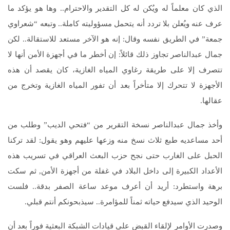
الذي كان معلماً له ويُكن له كل التقدير والاحترام‏..‏ وها هو يؤكد ما
عرف عنه ويُعلن بلا تردد أنه يتحمل مسؤوليته كاملة‏..‏ وتبعه “شعراوي
جمعة” في الطريق نفسه وقال‏:‏ إنه هو الآخر مستعد للاستقالة‏..‏ لكن
جمال عبدالناصر تجاوز ذلك قائلاً:‏ إن أخطر ما في أجهزة الأمن أنها لا
تتصرف إلا على طريقة رغاوي المياه الغازية، كان يقصد أن هذه
الأجهزة لا تتحرك إلا متأخراً بعد أن تفور المياه الغازية وتخرج من
عقالها‏.‏
وأخذ جمال عبدالناصر نسخة التقرير من “فتحي الديب” وطلب من
أحد مساعديه طبع ثلاث نسخ منه وزعها عليهم وهو يقول‏:‏ لقد تركنا
الحبل على الغارب حتى نجح حزب البعث العراقي في تسريب هذه
الأعداد الكبيرة إلى داخل البلاد في غفلة من أجهزة الأمن‏,‏ ثم سكت
برهة واستطرد‏:‏ أريد أن أعرف موعد ساعة الصفر بدقة‏..‏ فلست
الوحيد الذي سيدفع حياته ثمناً للمؤامرة‏..‏ سيذبحونكم أنتم قبلي‏.‏
وصدرت الأوامر لإلقاء القبض علي قيادات الشبكة البعثية فوراً بعد أن