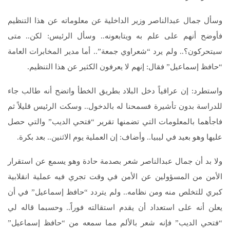
وسأل جمال عبدالناصر وزير الداخلية عن معلوماته عن هذا التنظيم
فأوضح أنهم على علم به ويتابعونه‏..‏ وسأل الرئيس‏:‏ لكن‏..‏ متى
سيتحركون؟‏..‏ ولم يرد “شعراوي جمعة‏”..‏ أما مدير المخابرات العامة
“حافظ إسماعيل” فقال‏:‏ إنهم لا يعرفون الكثير عن هذا التنظيم‏.‏
واستطرد‏:‏ إن عراقياً دخل البلاد بطريق الخطأ واتضح أنه طالب جاء
للدراسة بدون تأشيرة فسمحنا له بالدخول‏..‏ وسكت الرئيس قليلاً ثم
فاجأهما بالمعلومات التي تضمنها تقرير “فتحي الديب” والتي حصل
عليها وهو بعيد في ليبيا‏..‏ وأضاف‏:‏ إن العملية يوم الاثنين‏..‏ بعد بكرة‏.‏
ولا بد أن جمال عبدالناصر شعر بصدمة حادة وهو يسمع عن استقرار
الأمن من المسؤولين عن الأمن في وقت تجري فيه عملية انقلابية
كبري للتخلص منه ومن نظامه‏..‏ ولم يتردد “حافظ إسماعيل” في أن
يعلن أنه على استعداد أن يقدم استقالته فوراً‏..‏ وحسبما قاله لي
“فتحي الديب” فإنه شعر بالألم مما سمعه من “حافظ إسماعيل”