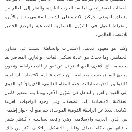
الخطاب الاستراتيجي لما بعد الحرب الباردة، والنظر إلى العالم من
منطلق الفوضى، وتركيز الانتباه على الشعور المتنامي بانعدام الأمن،
وانخراط الدول في الشؤون العسكرية الصناعية والوضع الخطير
للاقتصاد العالمي.
وكما هو معهود قديما، الامتيازات والسلطة ليست في متناول
الجماهير، وما يحدث هو إعادة تشكيل الماضي والتاريخ المعاصر بما
يخدم مصالح الأقوى، الذي لا يتوانى عن تقويض الديمقراطية، وتطويع
مبادئ السوق حسب مصالحه. وإن حدثت عولمة الاقتصاد والسياسة،
فالقوانين القديمة مازالت تحكم النظام العالمي، الذي يلجأ فيه القوي
إلى القوة والغزو والتدخل في شؤون الآخر، بينما يتم تصدير قانون
العقلانية الاقتصادية إلى الضعيف. وفي وجود الواجهات العربية
الكاذبة، بديلا عن الرابطة القومية الموحدة، يتم منع أي حوار إقليمي
بين الدول العربية والإسلامية. وهي واقعية سياسية لا يُنتظر ضمن
حيثياتها من حكام ضعاف وقابلين للتشكيل والتكيف أكثر من ذلك.