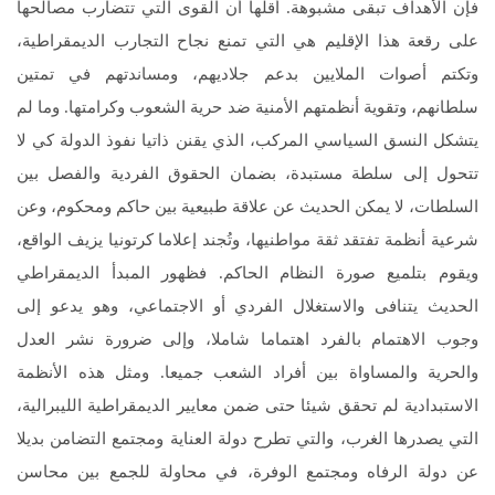
فإن الأهداف تبقى مشبوهة. أقلها أن القوى التي تتضارب مصالحها
على رقعة هذا الإقليم هي التي تمنع نجاح التجارب الديمقراطية،
وتكتم أصوات الملايين بدعم جلاديهم، ومساندتهم في تمتين
سلطانهم، وتقوية أنظمتهم الأمنية ضد حرية الشعوب وكرامتها. وما لم
يتشكل النسق السياسي المركب، الذي يقنن ذاتيا نفوذ الدولة كي لا
تتحول إلى سلطة مستبدة، بضمان الحقوق الفردية والفصل بين
السلطات، لا يمكن الحديث عن علاقة طبيعية بين حاكم ومحكوم، وعن
شرعية أنظمة تفتقد ثقة مواطنيها، وتُجند إعلاما كرتونيا يزيف الواقع،
ويقوم بتلميع صورة النظام الحاكم. فظهور المبدأ الديمقراطي
الحديث يتنافى والاستغلال الفردي أو الاجتماعي، وهو يدعو إلى
وجوب الاهتمام بالفرد اهتماما شاملا، وإلى ضرورة نشر العدل
والحرية والمساواة بين أفراد الشعب جميعا. ومثل هذه الأنظمة
الاستبدادية لم تحقق شيئا حتى ضمن معايير الديمقراطية الليبرالية،
التي يصدرها الغرب، والتي تطرح دولة العناية ومجتمع التضامن بديلا
عن دولة الرفاه ومجتمع الوفرة، في محاولة للجمع بين محاسن