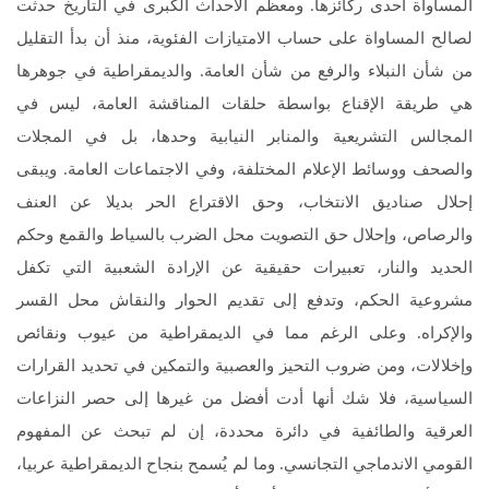
المساواة احدى ركائزها. ومعظم الأحداث الكبرى في التاريخ حدثت
لصالح المساواة على حساب الامتيازات الفئوية، منذ أن بدأ التقليل
من شأن النبلاء والرفع من شأن العامة. والديمقراطية في جوهرها
هي طريقة الإقناع بواسطة حلقات المناقشة العامة، ليس في
المجالس التشريعية والمنابر النيابية وحدها، بل في المجلات
والصحف ووسائط الإعلام المختلفة، وفي الاجتماعات العامة. ويبقى
إحلال صناديق الانتخاب، وحق الاقتراع الحر بديلا عن العنف
والرصاص، وإحلال حق التصويت محل الضرب بالسياط والقمع وحكم
الحديد والنار، تعبيرات حقيقية عن الإرادة الشعبية التي تكفل
مشروعية الحكم، وتدفع إلى تقديم الحوار والنقاش محل القسر
والإكراه. وعلى الرغم مما في الديمقراطية من عيوب ونقائص
وإخلالات، ومن ضروب التحيز والعصبية والتمكين في تحديد القرارات
السياسية، فلا شك أنها أدت أفضل من غيرها إلى حصر النزاعات
العرقية والطائفية في دائرة محددة، إن لم تبحث عن المفهوم
القومي الاندماجي التجانسي. وما لم يُسمح بنجاح الديمقراطية عربيا،