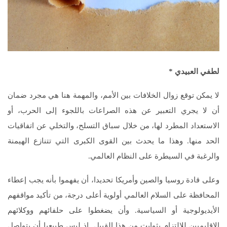
لطفي العبيدي
*
لا يمكن توقع زوال الخلافات بين الأمم، والمهمة هنا هي مجرد ضمان
أن لا يجري التعبير عن هذه الصراعات باللجوء إلى الحرب، أو
الاستعداد المطرد لها، من خلال سباق التسلح، والتخلي عن اتفاقيات
الحد منها. وهذا ما يحدث بين القوى الكبرى التي تتنازع الهيمنة
والرغبة في السيطرة على النظام العالمي.
وعلى قادة روسيا والصين وأمريكا تحديدا، أن يفهموا بأنه يجب إعطاء
المحافظة على السلام العالمي أولوية أعلى درجة، من تأكيد مواقفهم
الأيديولوجية أو السياسية. وأن يضغطوا على حلفائهم ووكلائهم
الإقليميين للالتزام بثوابت من هذا القبيل. إذ ليس طبيعيا أن يتواصل