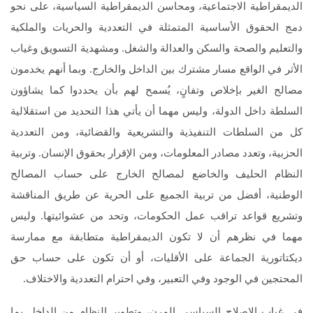
الديمقراطية الاجتماعية، ومحاسن الديمقراطية السياسية، على نحو
دمج الحقوق الأساسية المتمثلة في التعددية والحريات والملكية
والتعليم والصحة والسكن والعدالة والشغل. ومشهدية التسويق وغياب
الأثر في الواقع مسار مشترك بين الداخل والخارج. وبما أنهم يخدمون
مصالح الغير بإخلاص وتفانٍ، يُسمح لهم بأن يحددوا كما يشاؤون
السلطة داخل الدولة، وليس مهما أن يأتي هذا التحديد من استقلالية
كل من السلطات التنفيذية والتشريعية والقضائية، ومن التعددية
الحزبية، وتعدد مصادر المعلومات، ومن الإقرار بحقوق الإنسان. وتربية
النظام الحليف والخاضع لمصالح الخارج على حساب المصالح
الوطنية، أفضل من تربية الجميع على الحرية عن طريق المناقشة
وتشريع قواعد تراقب عمل الحكومات، وتحد من عشوائيتها. وليس
مهما في نظرهم أن لا تكون الديمقراطية متطابقة مع ممارسة
ديكتاتورية الجماعة على الأقليات، أو أن تكون على حساب حق
المحتجين في الوجود وفي التعبير، وفي احترام التعددية والاختلاف.
في غياب الإصلاح السياسي المرن، وتطوير النظام من الداخل بما