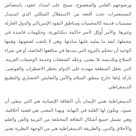
ورضوخهم العلني والمفضوح، سمح على امتداد عقود، بامتصاص
المستعمرات تحت أقنعة من الاستقلال الشكلي الذي استبدل
مسميات قديمة كالمحميات ومناطق النفوذ الإمبريالي والدول العازلة
وغيرها. والأمر أُوكِل لأسر حاكمة ديكتاتورية، وحكومات فاسدة في
مجملها، تُنفذ ما يمليه عليها سادتها. وهي لا تلتفت لشعوبها، وهمها
الوحيد أن تتحكم بالثروة التي تبددها في منافعها الخاصة، أو في شراء
السلاح وتكديسه بلا معنى، وعقْد الصفقات وخدمة الوصفات الغربية،
التي تجعل المنطقة مهددة على الدوام بخطر الاضطراب والفوضى،
تاركة إياها خارج منطق السلام والأمن والتعايش الحضاري والتطبيع
الديمقراطي.
الديمقراطية تعني الإيمان بأن الثقافة الإنسانية هي التي ينبغي أن
تسود، وتكون لها الغلبة في النهاية. وبهذا المعنى هي قضية أخلاقية،
وهي تشمل جميع أشكال الثقافة المختلفة من التربية والفن والعلم
والأخلاق والدين. والطريقة الديمقراطية هي من الوجهة النظرية تِعتبِر