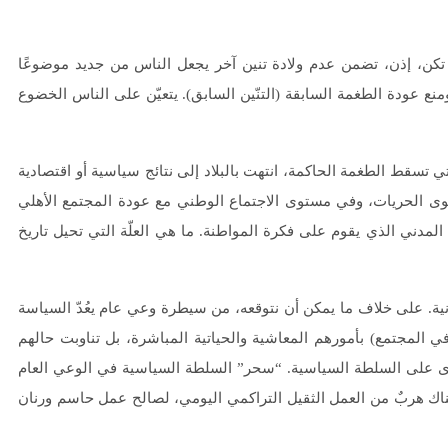
 تكن، إذن، تضمن عدم ولادة تنين آخر يجعل الناس من جديد موضوعًا
ع عودة الطغمة السابقة (التنّين السابق). يتعيّن على الناس الخضوع
تي تسقط الطغمة الحاكمة، انتهت بالبلاد إلى نتائج سياسية أو اقتصادية
ى الحريات، وفي مستوى الاجتماع الوطني مع عودة المجتمع الأهلي
 المدني الذي يقوم على فكرة المواطنة. ما هي العلّة التي تحيل تاريخ
دنية. على خلاف ما يمكن أن نتوقعه، من سيطرة وعي عام يعُدّ السياسة
في المجتمع) بأمورهم المعاشية والحياتية المباشرة، بل تناوبت حالهم
قصوى على السلطة السياسية. “سحر” السلطة السياسية في الوعي العام
ناك هربٌ من العمل الثقيل التراكمي اليومي، لصالح عمل حاسم ورنان