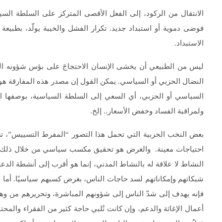
الانتقال من الركود، إلى الفعل الأقصى المتركز على السلطة السيا
فوضى دموية أو استبداد جديد. تكرار الفشل والخيبة يولّد، بطبيعة 
الاستبداد.
ليس من الطبيعي أن يخشى الإنسان الاحتجاجَ على بؤس شؤونه الحيا
النضال الحزبي أو السياسي. يمكن القول إن مصدر هذه المفارقة هو ا
السياسي أو الحزبي، أي السعي إلى السلطة السياسية، بوصفها ال
ولمراقبة الفساد وخفض الأسعار.. إلخ.
بعض النخب الحزبية التي تحمل هذا التصور “المفرط التسييس”، تسمح 
احتياجات معينة. والغرض هو تحقيق مكسب سياسي من خلال ذلك. أي
النشاط لا علاقة له بالنشاط المدني، إنما هو أقرب إلى أنشطة الدع
شبكاتهم وإمكاناتهم لسد حاجات الناس، بغرض كسبهم سياسيًا. أما الن
فإنه يهدف إلى شدّ الناس إلى شؤونهم المباشرة، وتحريرهم من وهم
أعمال الإغاثة والدعم، وإن كانت تُلبي حاجة كثير من الفقراء والمحتا