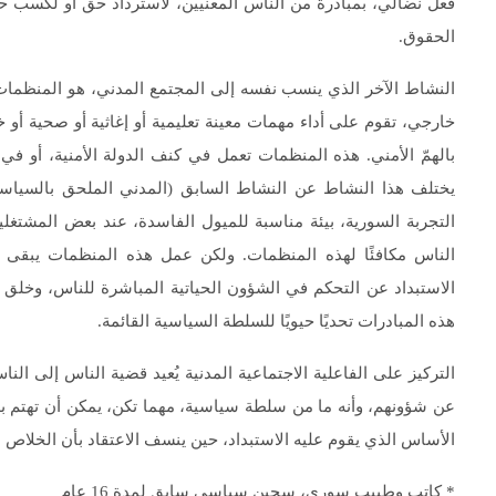
فعلٌ نضالي، بمبادرة من الناس المعنيين، لاسترداد حق أو لكسب 
الحقوق.
خارجي، تقوم على أداء مهمات معينة تعليمية أو إغاثية أو صحية أو خدم
بالهمّ الأمني. هذه المنظمات تعمل في كنف الدولة الأمنية، أو 
يختلف هذا النشاط عن النشاط السابق (المدني الملحق بالسياسي)
التجربة السورية، بيئة مناسبة للميول الفاسدة، عند بعض المشتغل
الناس مكافئًا لهذه المنظمات. ولكن عمل هذه المنظمات يبقى نشاط
الاستبداد عن التحكم في الشؤون الحياتية المباشرة للناس، وخلق م
هذه المبادرات تحديًا حيويًا للسلطة السياسية القائمة.
التركيز على الفاعلية الاجتماعية المدنية يُعيد قضية الناس إلى النا
عن شؤونهم، وأنه ما من سلطة سياسية، مهما تكن، يمكن أن تهتم بهم
الأساس الذي يقوم عليه الاستبداد، حين ينسف الاعتقاد بأن الخلاص
* كاتب وطبيب سوري، سجين سياسي سابق لمدة 16 عام