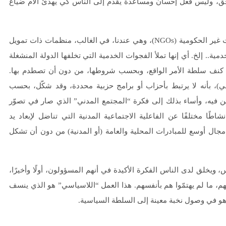
حق، وليس فعل إحسان ومساعدة يقدّم إلى الناس كي يهدئ آلام ضياع
النشاط الآخر الذي ينسب نفسه إلى المجتمع المدني، هو المنظمات غير الحكومية (NGOs)، وهي عندنا، في الغالب، منظمات ذات تمويل
ية.. إلخ. أي إنها تملأ الفجوات الخدمية التي تخلفها الدولة المنشغلة
في كنف سلطة الأمر الواقع، وبحسب شروطها، من دون أن تصطدم بها.
، بأنه لا يرتبط بأحزاب أو برامج حزبية محددة، وقد شكّل، بحسب
ين فيه، وأساء بذلك إلى فكرة “المجتمع المدني” الذي صار في تصوّر
ًا مختلفًا عن الفاعلية الاجتماعية المدنية التي تناضل لإبعاد يد
جال أوسع للمبادرات المحلية والعامة (أو المدنية) من دون أن تشكل
س، ويخلق لدى الناس الفكرة الأكيدة في أنهم المسؤولون، أولًا وأخيرًا،
، ما لم يهتمّوا هم بأنفسهم. هذا العمل “اللاسياسي” هو الذي ينسف
 هو في وصول نخبة معينة إلى السلطة السياسية.