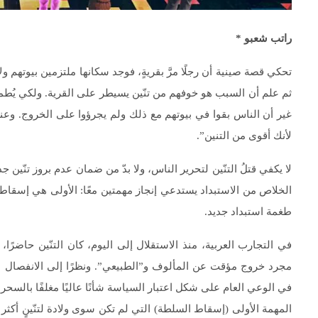
راتب شعبو
*
تحكي قصة صينية أن رجلًا مرَّ بقريةٍ، فوجد سكانها ملتزمين بيوتهم 
ثم علم أن السبب هو خوفهم من تنّين يسيطر على القرية. ولكي يُطمئن
غير أن الناس بقوا في بيوتهم مع ذلك ولم يجرؤوا على الخروج. وعندم
لأنك أقوى من التنين”.
لا يكفي قتلُ التنّين لتحرير الناس، ولا بدّ من ضمان عدم بروز تنّين
الخلاص من الاستبداد يستدعي إنجاز مهمتين معًا: الأولى هي إسقاط 
طغمة استبداد جديد.
في التجارب العربية، منذ الاستقلال إلى اليوم، كان التنّين حاضرً
مجرد خروج مؤقت عن المألوف و”الطبيعي”. ونظرًا إلى الانفصال ال
في الوعي العام على شكل اعتبار السياسة شأنًا عاليًا مغلفًا بالسحر، أ
المهمة الأولى (إسقاط السلطة) التي لم تكن سوى ولادة لتنّينٍ أكث