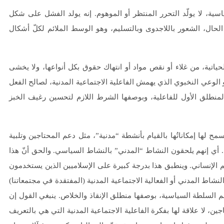
سية، لا يولّد التحرر المنتظر أو الموهوم. إنه يولد الفشل على شكل
الحال، الشعور باللاجدوى وبالتسليم، وهو الوسط الملائم لكلّ أشكال
تية، من غلاء أو نقص مواد أو انتهاك حقوق بكل أنواعها، ولا يخشى
لوعي النخبوي الذي يهمش الفاعلية الاجتماعية المدنية، لصالح الفعل
منطلق الأول للفاعلية، وبوصفها الشرط اللازم لتحسين رغيف الخبز
لها إمكاناتُها بالقيام بأنشطة “مدنية”، مثل دعم المحتاجين وتلبية
 إنهم يلحقون النشاط “المدني” بالنشاط السياسي. والحق أنّ هذا
م الإنساني. وينطبق هذا بدرجة كبيرة على الإسلاميين الذين يستخدمون
شاط المدني أو الفعالية الاجتماعية المدنية (المفتقدة في مجتمعاتنا)
 السلطة السياسية، بوصفها منطلق الإنقاذ والخلاص. ينبغي القول إن
جين، لا علاقة لها بفكرة الفاعلية الاجتماعية المدنية التي هي بالتعريف