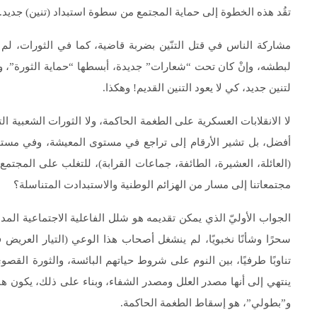
تقُد هذه الخطوة إلى حماية المجتمع من سطوة استبداد (تنين) جديد.
مشاركة الناس في قتل التنّين بضربة قاضية، كما في الثورات، لم
لبطشه، وإنْ كان تحت “شعارات” جديدة، أبسطها “حماية الثورة”، ومن
لتنين جديد، كي لا يعود التنين القديم! وهكذا.
لا الانقلابات العسكرية على الطغمة الحاكمة، ولا الثورات الشعبية ال
أفضل، بل تشير الأرقام إلى تراجع في مستوى المعيشة، وفي مستو
(العائلة، العشيرة، الطائفة، جماعات القرابة)، للتغلب على المجتمع
مجتمعاتنا إلى مسار من الهزائم الوطنية والاستبدادت المتناسلة؟
الجواب الأوليّ الذي يمكن تقديمه هو شلل الفاعلية الاجتماعية الم
سحرًا وشأنًا نخبويًا، لم ينشغل أصحاب هذا الوعي (التيار العريض 
تناوبًا طرفيًا، بين النوم على شروط حياتهم البائسة، والثورة ال
ينتهي إلى أنها مصدر العلل ومصدر الشفاء، وبناء على ذلك، يكون ه
و”بطولي”، هو إسقاط الطغمة الحاكمة.