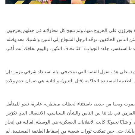
ولا يجرؤون على الخروج منها. ولم تنجح كل محاولاته في جعلهم يخرجون.
 الناسَ الخائفين، توجّه الرجل الشجاع إلى التنين واشتبك معه وقتله.
ا استفسر، جاءه الجواب: “كنّا نخاف التنّين، واليوم نخافك أنت أكثر،
 جديد. على هذا، تقول القصة التي نبتت في بيئة استبداد شرقي مزمن: إن
الطغمة المستبدة الحاكمة (قتل التنين)، والثانية هي ضمان عدم ولادة
ا، يموت ويحيا من جديد، باستثناء لحظات مضطربة عابرة، تبدو للمتأمل
مزمن في بلداننا بين الناس والشأن السياسي، الانفصال الذي تكرّس
و شأنًا نخبويًا؛ كانت الانقلابات العسكرية هي الوسيلة الغالبة في إنجاز
ر بأسًا. حتى حين تمكنت ثورات شعبية من إسقاط الطغمة المستبدة، لم