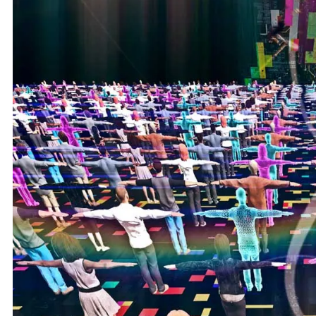
نحو استراتيجيّة للمعارضة السوريّة بشأن التحديات الصّهيونيّة
نوفمبر 27, 2024
قمة الرياض: أقوال تنتظر أفعالاً
نوفمبر 27, 2024
تعيينات ترامب: أنت لا تجني من الشوك العنب!
نوفمبر 27, 2024
ابن بطوطة عند تخوم سيبيريا!
نوفمبر 27, 2024
انجازات نتنياهو !
نوفمبر 27, 2024