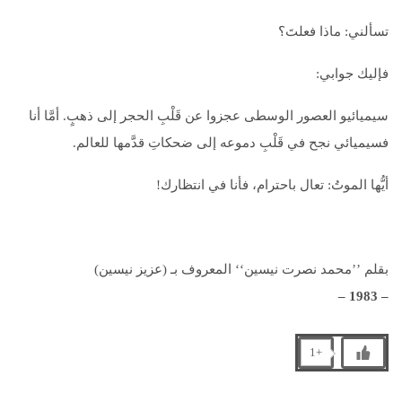
تسألني: ماذا فعلتَ؟
فإليك جوابي:
سيميائيو العصور الوسطى عجزوا عن قَلْبِ الحجر إلى ذهبٍ. أمَّا أنا
فسيميائي نجح في قَلْبِ دموعه إلى ضحكاتِ قدَّمها للعالم.
أيُّها الموتُ: تعال باحترام، فأنا في انتظارك!
بقلم ’’محمد نصرت نيسين‘‘ المعروف بـ (عزيز نيسين)
–
– 1983
+1