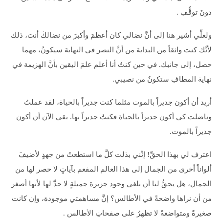
دونَ توقُّفِ .
ولعلِّي أشير هنا إلى أنَّ نضالي كان أعظمَ وأكبرَ من نضالكَ أنتَ، ذلك
لأنَّك كنت واثقاً من البداية من أنَّ النصر في النهاية سيكونُ، مهما
حصل، إلى جانبك. في حين كنتُ أنا أعلم علمَ اليقين بأنَّ الهزيمة في
نهاية المطافِ ستكونُ من نصيبي.
أريد أن أكون جديراً بالموت مثلما كنت جديراً بالحياة، لقد عملتُ
وناضلت كي أكون جديراً بالحياة فكنتُ جديراً بها. بقي الآن أن أكون
جديراً بالموت.
اعترف لي بهذا الحقِّ! إنِّني بذلت كلَّ ما استطعتُ من جهدٍ لأضيفَ
ألواناً أخرى من الجمال إلى هذا العالم المفعم بآياتٍ لا حصر لها من
الجمال، هل يحقُّ لنا أن نلغي وجود جزيرة جميلةٍ لا حدَّ لها لأنها أصغر
من أن نراها واضحةً في الأطالس؟ إنَّ مساهمتي موجودة، وإن كانت
صغيرةً ومتواضعةً لا تظهرُ على صفحاتِ الأطالس .