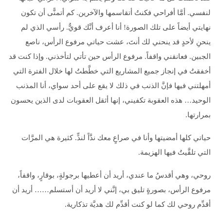
لنفسي. أمَّا أفراحي فكنتُ أتقاسمها والآخرين. كم أتمنًّى أن تكون
نهايتي أيضاً على تلك الصورة! أنا أعرف أنَّك قويٌّ. رأسي الذي لم
ينحنِ لأحدٍ قد ينحني لك أنتَ، عشت حياتي مرفوع الرأس، ناصع
الجبين. فعانقني واقفاً. مرفوع الرأس حين تأتي لتأخذني. وإذا كنت قد
أخفقتُ في إنجاز جميع المشاريع التي خطَّطتُ لها خلال الفترة التي
أمهلتني فيها فإنَّ الذنب في ذلك لا يقع على أحد سواي، أنا المذنب
الوحيد… هذه العقوبة تكفيني، إنها أثقل العقوبات لدى الذين يحسون
بمرارتها.
حياتي كلها أمضيتها وأنا في صراعٍ معك ندَّاً لندٍّ. كثيرة هي المرَّات
التي تلقَّيتُ فيها الهزيمة.
روحي، وهي أقدسُ ما عندي، أريد أن أعطيها برجولةٍ، بوقارٍ، واقفاً،
مرفوع الرأس، بصورةٍ تليق بي، إنَّني لا أريد أن أستسلم…… أريد أن
أقدِّم روحي لك كما لو كنت أقدِّم لك هديَّة تذكارية.