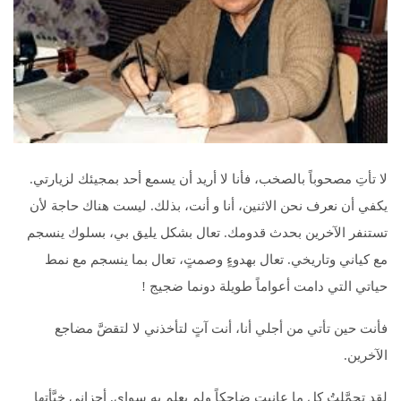
لا تأتِ مصحوباً بالصخب، فأنا لا أريد أن يسمع أحد بمجيئك لزيارتي.
يكفي أن نعرف نحن الاثنين، أنا و أنت، بذلك. ليست هناك حاجة لأن
تستنفر الآخرين بحدث قدومك. تعال بشكل يليق بي، بسلوك ينسجم
مع كياني وتاريخي. تعال بهدوءٍ وصمتٍ، تعال بما ينسجم مع نمط
حياتي التي دامت أعواماً طويلة دونما ضجيج !
فأنت حين تأتي من أجلي أنا، أنت آتٍ لتأخذني لا لتقضَّ مضاجع
الآخرين.
لقد تحمَّلتُ كل ما عانيت ضاحكاً ولم يعلم به سواي. أحزاني خبَّأتها