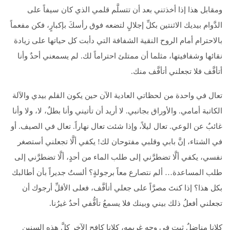
ومقابل هذا إذا أخذتني بعد أن تتسلَّم قلمي الذي كان سيفاً على
الدَّوام بيديك الاثنتين بكلِّ إجلالٍ لتضعه فوق رأسكَ بإكبارٍ، فكن مفعماً
بالاحترام أمام الروح النقية الشفافة التي دأبت كل حياتها على زيادة
نقائها وشفافيتها، مثلما أن ممتلئ احتراماً لك. لم يسمعني أحدٌ وأنا
أتأفَّف فلا تجعلني أتأفَّف منك.
تعال في واحدة من لحظاتي العادية الآن حين يكون القلم بيدي والآلة
الكاتبة أمامي. والأوراق بجانبي. لا أريد أن تأتيني وأنا بطلٌ، لا، ولا وأنا
غائبٌ عن الوعي. تعال ليلاً، وإذا شئت تعال نهاراً. تعال في الصيف. أو
في الشتاء، إنَّ بابي وقلبي مفتوحان لك! يكفي ألَّا تجعلني أستصغر
نفسي، يكفي ألَّا تضطرَّني إلى طلب الماء من أحدٍ، ألَّا تضطرَّني إلى
طلب المساعدة… ألم نتصارع معاً برجولةٍ؟ ألستُ جديراً بأن أطالبك
بكل هذا؟ إذا كنتَ مصرَّاً على جعلي أتأفَّف، فعلى الأقلِّ أرجوك أن
تجعلني أفعلُ ذلك بيني وبينك فلا يسمعُ تأفُّفي أحدٌ غيرُنا.
كلانا مناضلٌ ثبت في وجه غريمه، كلانا كافح الآخر كلَّ هذه السنين