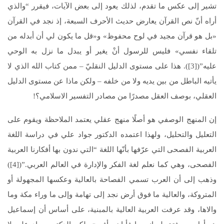
تشير إلى عكس ما تقدم، لذلك يعود إلى بعض الآيات، فيقرر “والذي
أراه أنّ نص القرآن يعارض حديث الأحرف السبعة، إذ نجد في القرآن
«بل هو قرآن مجيد في لوح محفوظ» و«قل ما يكون لي أن أبدله من
تلقاء نفسي» فليس للرسول أنْ يغير أو يبدل ما نزل به الوحي
عليه”([3]). هذا على مستوى الدليل النقليّ – ممن كتاب الله الذي لا
يأتيه الباطل من بين يديه ولا من خلفه – ولكن ماذا عن مستوى الدليل
العقلي، بوصف العقل مصدرًا من مصادر التفسير الاسلامي؟!
إن المنهج الوصفي هو أصلًا منهج عقلي يعتمد الملاحظة ويقوم على
التعليل والتحليل، ولهذا اعتمده الدكتور جواد علي في دراسة اللغة
العربية الفصحى التي عرّفها بأنّها اللغة “التي ندون بها أفكارنا العربية
الفصحى، وهي كما نعلم لغة الفكر والإدارة في العالم العربي.”([4])
وذهب إلى أن العرب تسمي الفصاحة بالعالية وعكسها المجهولة أو
المتروكة، والعالية ما فوق أرض نجد إلى تهامة وإلى ما وراء مكة وما
والاها، وقد عرفت العربية العالية بالمبنية، على أساس أن إسماعيل