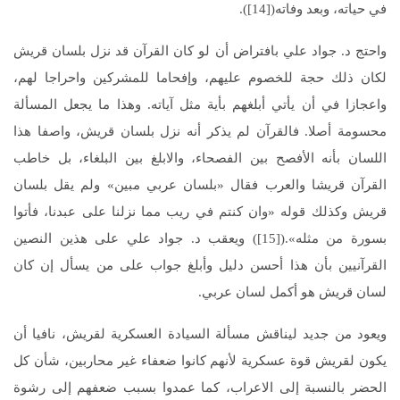
في حياته، وبعد وفاته([14]).
واحتج د. جواد علي بافتراض أن لو كان القرآن قد نزل بلسان قريش
لكان ذلك حجة للخصوم عليهم، وإفحاما للمشركين واحراجا لهم،
واعجازا في أن يأتي أبلغهم بأية مثل آياته. وهذا ما يجعل المسألة
محسومة أصلا. فالقرآن لم يذكر أنه نزل بلسان قريش، واصفا هذا
اللسان بأنه الأفصح بين الفصحاء، والابلغ بين البلغاء، بل خاطب
القرآن قريشا والعرب فقال «بلسان عربي مبين» ولم يقل بلسان
قريش وكذلك قوله «وان كنتم في ريب مما نزلنا على عبدنا، فأتوا
بسورة من مثله».([15]) ويعقب د. جواد علي على هذين النصين
القرآنيين بأن هذا أحسن دليل وأبلغ جواب على من يسأل إن كان
لسان قريش هو أكمل لسان عربي.
ويعود من جديد ليناقش مسألة السيادة العسكرية لقريش، نافيا أن
يكون لقريش قوة عسكرية لأنهم كانوا ضعفاء غير محاربين، شأن كل
الحضر بالنسبة إلى الاعراب، كما عمدوا بسبب ضعفهم إلى رشوة