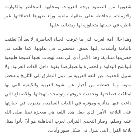
شعوبها من الصمود بوجه الغزوات ومجابهة المخاطر والكوارث
والازمات، محافظة على بقائها، ملقية وراء ظهرها اخفاقاتها غير
ناظرة في خيباتها متجاوزة لها ومتعالية عليها.
وهذا حال أمة العرب التي ما عرفت الحياة الحاضرة إلا بعد أنْ تعلقت
بالبادية وأنشدت إليها بعمق، فتحضرت في بداوتها، كما ظلت في
حضريتها متبادية. وهذا الأمر أدى إلى تعدد لهجات لغتها كنتيجة طبيعية
لتواشج البداوة والحضارة وانصهارهما بقوة داخل الذات العربية. ولا
سبيل للحديث عن اللغة العربية من دون التطرق إلى التّاريخ وتفحص
متونه وما حفظته من أخبار عن نشوء العربية والكيفية التي بها
امتلكت فصاحتها، وتحددت حروفها، وتوضحت لهجاتها، والاصقاع التي
ذاعت فيها متأثرة ومؤثرة في اللغات السامية، متفردة في حيازتها
على البلاغة. الأمر الذي جعل هذه اللغة هي معجزة نبينا صلى الله
عليه وسلم، وصار التحدي القرآني لعرب الجاهلية هو أنْ يأتوا بمثل
بلاغة القرآن التي تتنزل في شكل سور وآيات.