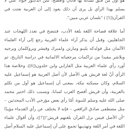
هو أول من فتق لسانه بها فأبان وأفصح، لكن الدكتور جواد علي لا
يسلم بهذا الرأي بل يرى أن ذلك يعود إلى أن العربية نعتت في
القرآن([5] ) “بلسان عربي مبين”.
أما علاقة فصاحة اللغة بلغة الأدب، فتتضح في تعدد اللهجات عند
الجاهليين. وقبل أن يذكر آراء علماء العربية رجع إلى آراء العلماء
الألمان مثل فولدكه بلينو ومارتن ولمبرك وفيشر وبروكلمان وبرجيه
وبلاشر مفيدا من تراكمات مرجعياته الالمانية في دراسة التاريخ، ثم
أورد رأي علماء العربية مثل الفارابي وابن خلدون([6]). وخلاصة هذا
الرأي أنّ لغة قريش هي الأصل لأن أصل العربية هو إسماعيل عليه
السلام، وكان مسكنه مكة، بمعنى أن إسماعيل هو أول من تكلم
بالعربية، وأن قريش أفصح العرب لسانا، وبسبب ذلك اختير محمد
صلى الله عليه وسلم للنبوة. أمّا رأي بعض مؤرخي الأدب المحدثين –
مثل مصطفى صادق الرافعي – فإنه لا يختلف عن رأي القدماء مؤيدًا
“أن الأصل فيمن نزل القرآن بلغتهم قريش”([7])، وأن أقوال علماء
اللغة في أمر اللغة وتهذيبها تجمع على أن إسماعيل عليه السلام أصل