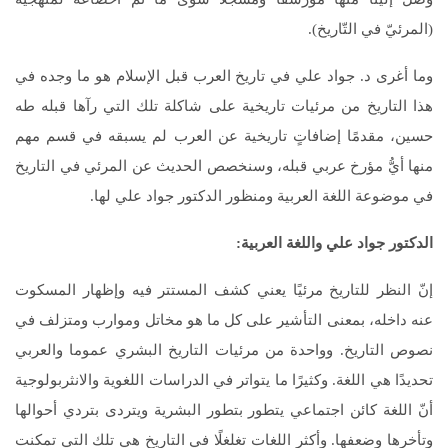
(المرئيّ في التّاريخ).
وما أغرى د. جواد علي في تاريخ العرب قبل الإسلام هو ما وجده في
هذا التاريخ من مرئيات تاريخية على شاكلة تلك التي رآها قبله طه
حسين، مقدمًا إضافاتٍ تاريخية عن العرب لم يسبقه في قسم مهم
منها أيُّ مؤرخ عربي قبله، وسنخصص الحديث عن المرئي في التاريخ
في موضوعة اللغة العربية ومنظور الدكتور جواد علي لها.
الدكتور جواد علي واللغة العربية:
إنّ النظر للتاريخ مرئيًا يعني كشف المستتر فيه وإظهار المسكوت
عنه داخله، بمعنى التأشير على كل ما هو مخاتل وموارب ومتزلف في
نصوص التاريخ. وواحدة من مرئيات التاريخ البشري عموما والعربي
تحديدًا هي اللغة. وكثيرًا ما يتواتر في الدراسات اللغوية والانثربولوجية
أنّ اللغة كائن اجتماعي يتطور بتطور البشرية ويتردى بتردي أحوالها
وتأخرها وضعفها. وأكثر اللغات تغلغلًا في التاريخ هي تلك التي تمكنت