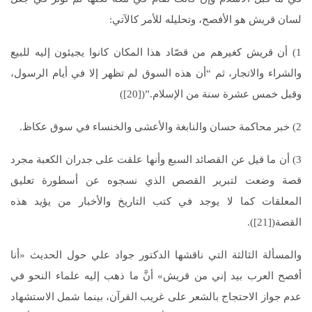
لسان قريش هو الأفصح، وتحليله للأمر كالآتي:
1) أن قريش كغيرهم من قصّاد هذا المكان كانوا يجيئون إليه للبيع
والشراء والاتجار، ثم “أن هذه السوق لم تظهر إلا في أيام الرسول،
وقبل خمس عشرة سنة من الإسلام.”([20])
2) خبر محاكمة حسان والنابغة والأعشى والخنساء في سوق عكاظ.
3) أن ما قيل عن القصائد السبع وأنها علقت على جدران الكعبة مجرد
قصة وضعت لتبرير القصص الذي نسجوه عن أسطورة تعليق
المعلقات كما لا يوجد في كتب التاريخ والأخبار من يؤيد هذه
القصة([21]).
والمسألة الثالثة التي ناقشها الدكتور جواد علي حول الحديث «أنا
أفصح العرب بيد إني من قريش» أنَّ ما ذهب إليه علماء النحو في
عدم جواز الاحتجاج بالشعر على غريب القرآن، بينما شمل الاستشهاد