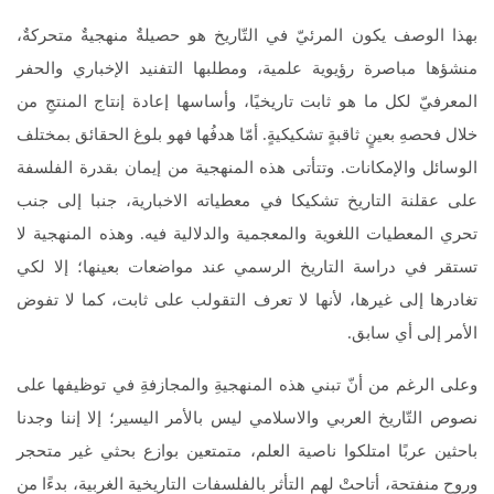
بهذا الوصف يكون المرئيّ في التّاريخ هو حصيلةٌ منهجيةٌ متحركةٌ،
منشؤها مباصرة رؤيوية علمية، ومطلبها التفنيد الإخباري والحفر
المعرفيّ لكل ما هو ثابت تاريخيًا، وأساسها إعادة إنتاج المنتجِ من
خلال فحصهِ بعينٍ ثاقبةٍ تشكيكيةٍ. أمّا هدفُها فهو بلوغ الحقائق بمختلف
الوسائل والإمكانات. وتتأتى هذه المنهجية من إيمان بقدرة الفلسفة
على عقلنة التاريخ تشكيكا في معطياته الاخبارية، جنبا إلى جنب
تحري المعطيات اللغوية والمعجمية والدلالية فيه. وهذه المنهجية لا
تستقر في دراسة التاريخ الرسمي عند مواضعات بعينها؛ إلا لكي
تغادرها إلى غيرها، لأنها لا تعرف التقولب على ثابت، كما لا تفوض
الأمر إلى أي سابق.
وعلى الرغم من أنّ تبني هذه المنهجيةِ والمجازفةِ في توظيفها على
نصوص التّاريخ العربي والاسلامي ليس بالأمر اليسير؛ إلا إننا وجدنا
باحثين عربًا امتلكوا ناصية العلم، متمتعين بوازع بحثي غير متحجر
وروح منفتحة، أتاحتْ لهم التأثر بالفلسفات التاريخية الغربية، بدءًا من