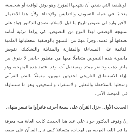
الوظيفية التي ينبغي أنْ ينتهجها المؤرخ وهو يوثق لواقعة أو شخصية،
متجنبًا في عمله التسويف والتدليس والإخفاء. ولأن هذا الاحتمال
الأخير وارد في نصوص تاريخ ما قبل الإسلام، تصدى الدكتور جواد علي
بمنهجه الوصفي لهذا النوع من النصوص، كي يراها مرئية أمامه
بصدقها أو عدمه. وجزءٌ مهمٌ من التمنهجِ بالوصفية بمعطياتها العلمية
القائمة على المساءلة والمقارنة والمقابلة والتشكيك، تقويض
ماضوية هذه النصوص متعاملًا معها من منظور حاضر لا يفرق بين
ماض ذهب وحاضر ممتد ومستقبل آت. وقد اعتمد هذه المنهجية وهو
بإزاء الاستنطاق التاريخي لحديثين نبويين، متمثلًا بالنص القرآني
ومتحليا بالملاحظة والتعليل والاستقراء والتمحيص. وهو ما سنتناوله
في المبحث الآتي.
الحديث الأول: «نزل القرآن على سبعة أحرف فاقرأوا ما تيسر منها»:
إنّ وقوف الدكتور جواد علي عند هذا الحديث كانت الغاية منه معرفة
ما في اللغة العربية من لهجات، متسائلا كيف نزل القرآن على سبعة