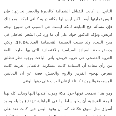
الثاني: إذا كانت للقبائل الشمالية كالحيرة والحضر تجارتها؛ فإن
لليمن تجارتها أيضا، لكن ليس لها مكانة دينية كالتي لمكة، ومع ذلك
فإن مسألة حج التبابعة لمكة ليست هي السبب في شيوع لهجة
قريش. ويؤكد الدكتور جواد علي أن ما ورد في الشعر الجاهلي في
مدح البيت، ولد بسبب العصبية القحطانية العدنانية([10]). ولكي
يدحض حجة السيادة السياسية والاقتصادية التي بها صارت اللغة
العربية الفصحى هي عربية قريش، يأتي الباحث بوجهة نظر تنطلق
من رأي مفاده أن السيادة كانت عسكرية، فالقبائل العربية كانت
تتعرض لهجوم الفرس والروم والحبش، فضلا عن أن الديانتين
المسيحية واليهودية كانتا تنازعان العرب على دينها الوثني.
ومن هنا” تجمعت قوتها حول مكة وهوت أفئدتها إليها وبذلك كله تهيأ
للهجة القرشية أن يعلو سلطانها في الجاهلية.”([11]) ودليله وجود
أسواق مثل سوق عكاظ، كما أن وفود اليمن حين كانت تفد على