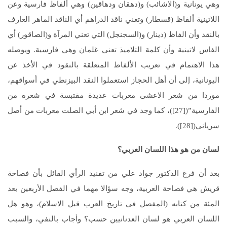
وهي يونانية و(الاشائب) و(دهقان ودهاقين) وهي ألفاظ فارسية وعن
اللاتينية ألفاظ (قسطار) وتعني ناقد الدراهم أي الناقد الماهر العارف
بالنقد وأن الفاظ (دينار) و(السجنجل) التي تعني المرآة و(الصاقور) أي
الفاس لاتينية وأن كلمة التلاميذ تعني غلمان وهي فارسية. ويوصله
هذا الاهتمام في تعريب الألفاظ المتعلقة بالنقود في الأخذ عن
اليونانية، إلى أن أهل الحجاز استعملوا النقد البيزنطي في أسواقهم،
موردا من شعر الاعشى معربات عديدة مقتبسة في شعره من
الفارسية”([27])، كما وجد في شعر ابن أبي الصلت معربات من أصل
سرياني([28]).
لسان من هو هذا اللسان العربي؟
بعد أن فرغ الدكتور جواد علي من تفنيد الرأي القائل بأن فصاحة
قريش هي فصاحة العربية، وجه سؤالا مهما في الفصل الأربعين بعد
المئة من كتابه (المفصل في تاريخ العرب قبل الاسلام)، وهو هل
اللسان العربي هو لسان العدنانيين حسب؟ وأجاب بالنفي، والسبب