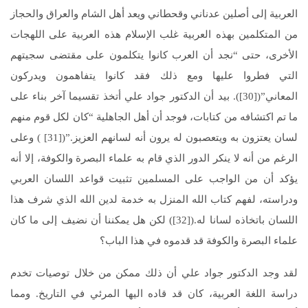
العربية إلى أصلين عدناني وقحطاني ويعد أهل الشام والعراق والحجاز
من المتكلمين بهذه العربية غلب الإسلام هذه العربية على اللهجات
الأخرى، حتى “نجد أن العرب كانوا يتكلمون على مقتضى سجيتهم
التي فطروا عليها ومع ذلك فقد كانوا يتفاهمون ويدركون
المعاني”([30]). بيد أن الدكتور جواد علي أتخذ تقسيما آخر بناء على
ما تم اكتشافه من كتابات، فوجد أن أهل الجاهلية “كان لكل قوم منهم
لسان يعتزون به ويتعصبون له يرون أنه لسانهم العزيز.”([31] ) وعلى
الرغم من أنه لا ينكر الدور الذي قام به علماء البصرة والكوفة، إلا أنه
يؤكد أن من الواجب على المسلمين تثبيت قواعد اللسان العربي
ودراسته، لفهم كتاب الله المنزل به خدمة لدين الله الذي شرف هذا
اللسان باتخاذه لسانا له.([32]) لكن هل يمكننا أن نضيف إلى ما كان
علماء البصرة والكوفة قد قدموه في هذا الباب؟
لقد وجد الدكتور جواد علي أن ذلك ممكن من خلال توصيات تخدم
دراسة اللغة العربية، كان قد قاده اليها المرئي في التاريخ. ومما