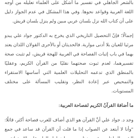
بالشعر الجاهلي في تفسير ما أشكل على العلماء تعليله من أوجه
اللغة العربية وقواعد نحوها. وفي هذا المشكل في عدم الجواز دليل
على أن كتاب الله نزل بلسان عربي مبين ولم ينزل بلسان قريش.
إجمالًا؛ فإنّ التحصيل التاريخي الذي يخرج به الدكتور جواد علي يبدو
مرئيا للعيان بلا أدنى مواربة. فالحديثان أو بالأحرى القولان اللذان يعتد
بهما في باب إثبات الفصاحة في العربية للهجة قريش، لم تثبت صحة
تفسيرهما، لعدم ثبوت صحتهما نقليًا من القرآن الكريم، وعقليًا
بالمنطق الذي تدعمه التحليلات العلمية التي أساسها الاستقراء
والتمحيص عبر إعادة النظر، وتقليب المسألة على مختلف
المستويات.
ما أضافهُ القرآنُ الكريم لفصاحة العربية:
وجد د. جواد علي أنَّ القرآن هو الذي أضاف للعرب فصاحة أكثر، قائلًا:
“وأنا لا أبتعد عن الصواب إذا ما قلت أن القرآن قد ساعد في جمع