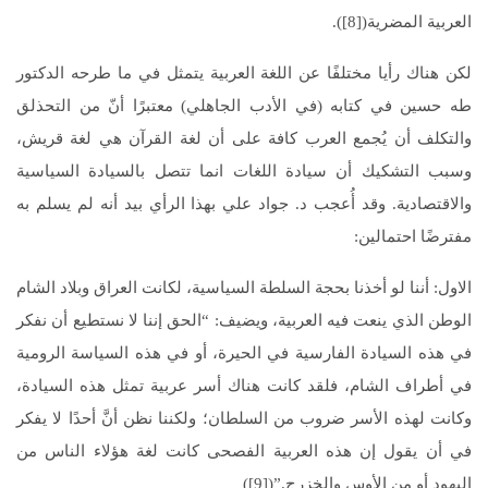
العربية المضرية([8]).
لكن هناك رأيا مختلفًا عن اللغة العربية يتمثل في ما طرحه الدكتور
طه حسين في كتابه (في الأدب الجاهلي) معتبرًا أنّ من التحذلق
والتكلف أن يُجمع العرب كافة على أن لغة القرآن هي لغة قريش،
وسبب التشكيك أن سيادة اللغات انما تتصل بالسيادة السياسية
والاقتصادية. وقد أُعجب د. جواد علي بهذا الرأي بيد أنه لم يسلم به
مفترضًا احتمالين:
الاول: أننا لو أخذنا بحجة السلطة السياسية، لكانت العراق وبلاد الشام
الوطن الذي ينعت فيه العربية، ويضيف: “الحق إننا لا نستطيع أن نفكر
في هذه السيادة الفارسية في الحيرة، أو في هذه السياسة الرومية
في أطراف الشام، فلقد كانت هناك أسر عربية تمثل هذه السيادة،
وكانت لهذه الأسر ضروب من السلطان؛ ولكننا نظن أنَّ أحدًا لا يفكر
في أن يقول إن هذه العربية الفصحى كانت لغة هؤلاء الناس من
اليهود أو من الأوس والخزرج.”([9])