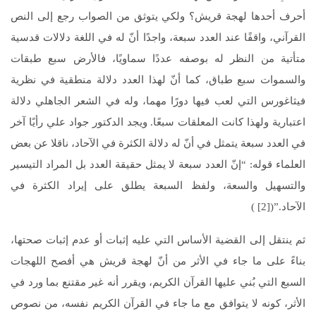
أحرف أحدها لهجة قريش؟ ولكي يتوثق من الصواب رجع إلى النص
القرآني، واقفًا عند العدد سبعة، واجدًا أنّ له في اللغة دلالات قدسية
متأتية من النظر له بوصفه عددًا سماويًا، فالأرض سبع طبقات
والسموات سبع طباق، كما أنّ لهذا العدد دلالة منطقية في نظرية
فيثاغورس التي لعب فيها دورًا مهما، وله في الشعر الجاهلي دلالة
اعتبارية ولهذا كانت المعلقات سبعًا. ويجد الدكتور جواد علي رأيًا آخر
في العدد سبعة يتمثل في أنّ له دلالة الكثرة في الآحاد، ناقلا عن بعض
العلماء قوله: “إنّ العدد سبعة لا يمثل حقيقة العدد بل المراد التيسير
والتسهيل والسعة، ولفظ السبعة يطلق على إيراد الكثرة في
الآحاد.”([2] )
ثم ينتقل إلى القضية الأساس التي عليه إثبات أو عدم إثبات صحتها،
بناءً على ما جاء في الأثر من أنّ لهجة قريش هي أفصح اللهجات
السبع التي بُني عليها القرآن الكريم، ويقرر أنه غير مقتنع بما ورد في
الأثر، كونه لا يتوافق مع ما جاء في القرآن الكريم نفسه، من نصوص