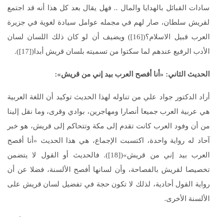
سادات القبائل بالهدايا والمال .. فهل يقال بعد كل هذا أنه قد اجتمع
لقريش سلطان، صار لهم في مجمله عوامل سيادة لغوية في جزيرة
العرب قبيل الاسلام؟([16]) ويضيف أن لو كان ذلك اللسان لسان
الأدب الرفيع عندهم لما سكتوا من تسميته بلسان قريش أبدا([17]).
الحديث الثاني: «أنا أفصح العرب بيد إني من قريش»:
أراد الدكتور جواد علي من تناوله لهذا الحديث توكيد أن اللغة العربية
هي عربية العرب جميعا أنصارا ومهاجرين، بوادي وقرى، وما نقل إلينا
من أن وفود العرب كانت تقدم إلى مكة وتتحاكم إلى قريش، هو خبر
آحاد له رواية واحدة، اكتسبت الإجماع، هي هذا الحديث «أنا أفصح
العرب بيد إني من قريش»([18]). فالحديث أو القول لا يتضمن
تخصيصا لقريش بالفصاحة، وأن لسانها أفصح الألسنة، فضلا عن أن
رواية القول أحادية، لذلك لا تكون حجة في تفضيل لسان قريش على
الألسنة الأخرى.