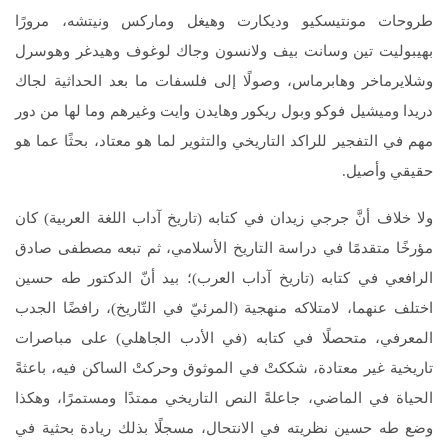
طروحات مونتيسكيو وديكارت وهيغل وماركس ونيتشه، مرورًا
بهيبوليت تين وسانت بيف ولانسون وجاك لوغوف وهيدغر وهوسرل
وشلايرماخر وهابرماس، وصولًا إلى فلسفات ما بعد الحداثية لجاك
دريدا وميشيل فوكو وبول ريكور وهايدن وايت وغيرهم وما لها من دور
مهم في التفجير للراكد التاريخي والتثوير لما هو معتاد، بحثًا عما هو
حقيقي وأصيل.
ولا خلاف أنَّ جرجي زيدان في كتابه (تاريخ آداب اللغة العربية) كان
مؤرخًا متقدمًا في دراسة التاريخ الأسلامي، ثم تبعه مصطفى صادق
الرافعي في كتابه (تاريخ آداب العرب)؛ بيد أنّ الدكتور طه حسين
اختلف عنهما، لامتلاكه منهجية (المرئيّ في التّاريخ)، رافضًا الجدب
المعرفي، متحصلًا في كتابه (في الأدب الجاهلي) على مباصرات
تاريخية غير معتادة، شككتْ في الموثوق وحركتْ الساكن فيه، باعثةً
الحياة في الماضي، جاعلةً النص التاريخي ممتدًا ومستمرًا، وهكذا
وضع طه حسين نظريته في الانتحال، مسجلًا بذلك ريادة بحثية في