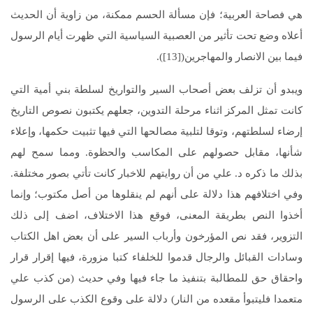
هي فصاحة العربية؛ فإن مسألة الحسم ممكنة، من زاوية أن الحديث
أعلاه وضع تحت تأثير من العصبية السياسية التي ظهرت أيام الرسول
فيما بين الانصار والمهاجرين([13]).
ويبدو أن تزلف بعض أصحاب السير والتواريخ لسلطة بني أمية التي
كانت تمثل المركز اثناء مرحلة التدوين، جعلهم يكتبون نصوص التاريخ
إرضاء لسلطتهم، وتوقا لتلبية مصالحها التي فيها تثبيت حكمها، وإعلاء
شأنها، مقابل حصولهم على المكاسب والحظوة. ومما سمح لهم
بذلك ما ذكره د. علي من أن روايتهم للاخبار كانت تأتي بصور مختلفة.
وفي اختلافهم هذا دلالة على أنهم لم ينقلوها من أصل مكتوب؛ وإنما
أخذوا النص بطريقة المعنى، فوقع هذا الاختلاف، اضف إلى ذلك
التزوير، فقد نص المؤرخون وأرباب السير على أن بعض اهل الكتاب
وسادات القبائل والرجال قدموا للخلفاء كتبا مزورة، فيها إقرار قرار
واحقاق حق للمطالبة بتنفيذ ما جاء فيها وفي حديث (من كذب علي
متعمدا فليتبوأ مقعده من النار) دلالة على وقوع الكذب على الرسول