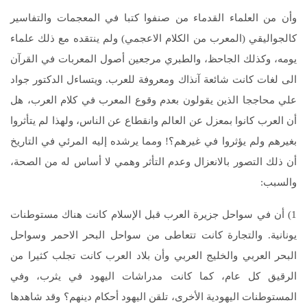
وأن من العلماء القدماء من صنفوا كتبا في المعجمات والتفاسير
كالجواليقي (المعرب من الكلام الاعجمي) ولم ينتقده مع ذلك علماء
يومه، وكذلك الجاحظ، والطبري مرجعين أصول المعربات في القرآن
الى لغات كانت شائعة آنذاك ومعروفة للعرب. ويتساءل الدكتور جواد
علي محاججا الذين يقولون بعدم وقوع المعرب في كلام العرب، هل
أن العرب كانوا بمعزل عن العالم وانقطاع عن الناس، ولهذا لم يتأثروا
بغيرهم ولم يؤثروا في غيرهم؟! ومما يرشده إليه المرئي في التاريخ
أن ذلك التصور بالانعزال وعدم التأثر وهمي لا أساس له من الصحة،
والسبب:
1) أن في سواحل جزيرة العرب قبل الإسلام كانت هناك مستوطنات
يونانية. والتجارة كانت تتعاطى من سواحل البحر الاحمر وسواحل
البحر العربي والخليج العربي وأن بلاد العرب كانت تجلب كثيرا من
الرقيق كل عام، كما كانت مدراشات اليهود في يثرب، وفي
المستوطنات اليهودية الأخرى، تلقن اليهود أحكام دينهم؟ وقد شاهدها