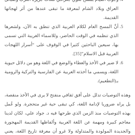
العراق وبلاد الشام لمعرفة ما تبقى عندها من أثر لهجاتها
القديمة.
أنَّ المسح العام لكلام العربية الذي تنطق به الآن، ولشعرها
الذي تنظمه في الوقت الحاضر، وللاسماء الغريبة التي تسمى
بها، سيعين الباحثين كثيرا في الوقوف على “أسرار اللهجات
العربية قبل الاسلام”[35].
لا ضير في الأخذ والعطاء والوضع في اللغة وهو من دلائل حيوية
اللغة، ويسمي ما أخذته العربية عن الفارسية والتركية والرومية
بـ(التطعيم).
وهذه التوصيات تدلل على أفق ثقافي منفتح لا يرى في الأخذ منقصة،
بل يراه ضروريا لإدامة اللغة، كي تبقى حية غير متحجرة. ولو عُمل
بهذه التوصيات منذ الزمن الذي طرحها فيه د. جواد علي، لكان لدينا
معاجم كبيرة ومهمة عن اللغة العربية وألفاظها القديمة المهجورة
والجديدة المولودة والمتداولة ولا غرو أن معرفة تاريخ اللغة، يعني