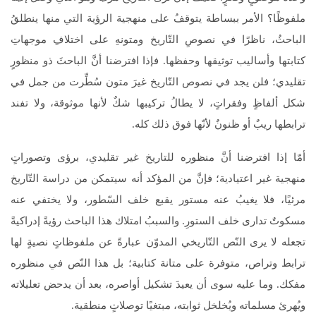
ملفوظًا؟ الأمر ببساطة يتوقفُ على منهجية الرؤية التي منها ينطلقُ
الباحثُ، ناظرًا في نصوصِ التّاريخ ومتونهِ على اختلافِ موجهاتِ
كتابتها وأساليب توثيقها وحفظها. فإذا افترضنا أنَّ الباحثَ ذو منظورٍ
تقليدي؛ فلن يجد في نصوص التّاريخ غيرَ متون سُطِّرت من جمل في
شكل ألفاظٍ وفقراتٍ، لا يطالُ تركيبها شكٌ لأنها موثوقة، ولا تفند
ترابطها ريبٌ أو ظنونٌ لأنّها فوق ذلك كله.
أمّا إذا افترضنا أنَّ منظوره للتاريخ غير تقليدي، برؤى وتصوراتٍ
منهجية غير اعتيادية؛ فإنَّ من المؤكد أنه سيتمكن من دراسة التّاريخ
مرئيًا، فلا يغيبُ عنه مستور يقبع خلف السّطور، ولا يختفي عنه
مسكوتٌ تدارى خلف الستورِ. والسببُ امتلاك هذا الباحث رؤيةً إدراكيةً
تجعله لا يرى النّص التّاريخي المدوّن عبارةً عن ملفوظاتٍ نصيةٍ لها
ترابط وتراص، متوفرة على متانة كتابية؛ بل هذا النّص في منظوره
مفكك. وما عليه سوى أن يعيدَ تشكيل أواصره، بعد أن يدحض تعليلاته
ويُهرئ مسلماته ويُخلخل ثوابته، مبتغيًا توصلاتٍ منطقية.