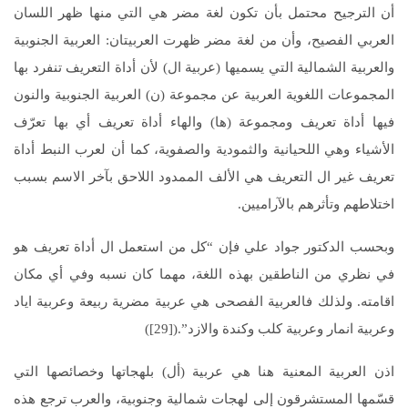
أن الترجيح محتمل بأن تكون لغة مضر هي التي منها ظهر اللسان
العربي الفصيح، وأن من لغة مضر ظهرت العربيتان: العربية الجنوبية
والعربية الشمالية التي يسميها (عربية ال) لأن أداة التعريف تنفرد بها
المجموعات اللغوية العربية عن مجموعة (ن) العربية الجنوبية والنون
فيها أداة تعريف ومجموعة (ها) والهاء أداة تعريف أي بها تعرّف
الأشياء وهي اللحيانية والثمودية والصفوية، كما أن لعرب النبط أداة
تعريف غير ال التعريف هي الألف الممدود اللاحق بآخر الاسم بسبب
اختلاطهم وتأثرهم بالآراميين.
وبحسب الدكتور جواد علي فإن “كل من استعمل ال أداة تعريف هو
في نظري من الناطقين بهذه اللغة، مهما كان نسبه وفي أي مكان
اقامته. ولذلك فالعربية الفصحى هي عربية مضرية ربيعة وعربية اياد
وعربية انمار وعربية كلب وكندة والازد”.([29])
اذن العربية المعنية هنا هي عربية (أل) بلهجاتها وخصائصها التي
قسّمها المستشرقون إلى لهجات شمالية وجنوبية، والعرب ترجع هذه