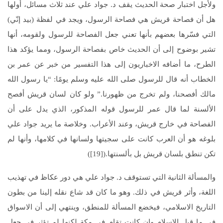
ولأجل اختبار صحة الحديث يقف د. جواد علي عند ثلاث مسائل، أولها
هل أن فصاحة قريش هي فصاحة الرسول، ويجد في لفظة (بيد إنّي)
التي فسّرها بعضهم بأنها تعني جعل الفصاحة للرسول ولقومه، أنها
تشير بوضوح إلى أن الحديث خاص بفصاحة الرسول، ومما يؤكد هذا
الطرح، ما أضافه الاخباريون إلى هذا التفسير من خبر عن عمر بن
الخطاب أنه قال للرسول صلى الله عليه وسلم يومًا: “يا رسول الله
مالك أفصحنا، ولم تخرج من ظهورنا.” ولو كان لسان قريش أفصح
الألسنة لما قال عمر للرسول قوله المذكور، الذي يدل على أن
الفصاحة في خارج قريش، وعند الأعراب. وخلاصة ما يريد جواد علي
بلوغه هو أن العرب كانت على سجيتها ولسانها في كلامها، وأنها لم
تكن تنطق بلسان قريش بل بألسنتها.([19])
والمسألة الثانية التي تستوقف د. جواد علي هي دور عكاظ في تهذيب
اللغة، وأثر قريش في ذلك. وهو ما كان قد شاع نقله إلينا من بطون
التاريخ الاسلامي، فيخضع المسألة للمنطق، وينتهي إلى أن الاسواق
في ما قبل الاسلام وإن كانت تقام في مكة لكنها لم تؤثر في جعل