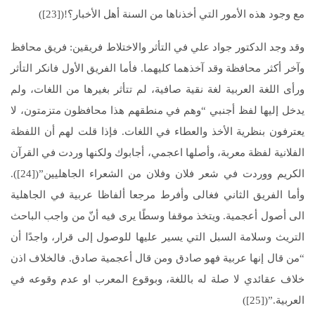
مع وجود هذه الأمور التي أخذناها من السنة أهل الأخبار؟!([23])
وقد وجد الدكتور جواد علي في التأثر والاختلاط فريقين: فريق محافظ
وآخر أكثر محافظة وقد آخذهما كليهما. فأما الفريق الأول فانكر التأثر
ورأى اللغة العربية لغة نقية صافية، لم تتأثر بغيرها من اللغات، ولم
يدخل إليها لفظ أجنبي “وهم في منطقهم هذا محافظون متزمتون، لا
يعترفون بنظرية الأخذ والعطاء في اللغات. فإذا قلت لهم أن اللفظة
الفلانية لفظة معربة، وأصلها اعجمي، أجابوك ولكنها وردت في القرآن
الكريم ووردت في شعر فلان وفلان من الشعراء الجاهليين”([24]).
وأما الفريق الثاني فغالى وأفرط مرجعا ألفاظا عربية في الجاهلية
الى أصول أعجمية. ويتخذ موقفا وسطًا يرى فيه أنّ من واجب الباحث
التريث وسلامة السبل التي يسير عليها للوصول إلى قرار، واجدًا أن
“من قال إنها عربية فهو صادق ومن قال أعجمية صادق. فالخلاف اذن
خلاف عقائدي لا صلة له باللغة، وبوقوع المعرب او عدم وقوعه في
العربية.”([25])