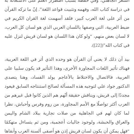
الشعر الجاهلي، وفي حفظه بسبب اضطرار العلم على الاستعانة به
في دراسة كتاب الله، وفهمه وتثبيت قواعد اللغة”. إنّ ما تركه القرآن
من أثر على لغة العرب كبير، فلقد أسهمت لغة القران الكريم في
ضبط العربية، التي وصفها باللسان العربي الذي هو لسان كل العرب،
لا لسان بعض منهم، “ولو كان هذا اللسان هو لسان قريش لنزل عليه
في كتاب الله”([22]).
بيد أن ذلك لا يعني أن القرآن هو وحده الذي أثر في اللغة العربية،
فهناك تأثير اللغات المجاورة الأخرى، وهذا التأثير قد يكون سلبيا على
العربية، فالاتصال والاختلاط بالأعاجم يولد الفساد، وهنا يتصدى
الدكتور جواد علي لتوجيه هذه المسألة لصالح استنتاجه السابق فيعود
مجددًا إلى قريش، ويناقش حقيقة أنّهم هم الذين كانوا قبل غيرهم من
العرب أكثر تواصلًا مع الأمم المجاورة، من روم وفرس وأحباش، نظرا
لما كان لهم في الجاهلية من صلات تجارية ببلاد الشام واليمن
والعراق والحبشة، ولوجود جاليات أعجمية، ومن ثم يتساءل متهكمًا
“فهل يمكن أن يكون لسان قريش إذن هو أصفى ألسنة العرب وأنقاها