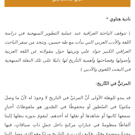
نادية هناوي
*
{
تتوقف الباحثة العراقية عند عملية التطوير المنهجية في دراسة
اللغة والأدب العربي التي بدأت مع طه حسين، وتتخذ من سفر الباحث
العراقي الكبير جواد علي وتريثها حول مقولاته عن اللغة العربية
وأصولها وفصاحتها وأهمية التأريخ لها دليلا على تلك النقلة المنهجية
في البحث اللغوي والأدبي
}
المرئيُّ في التّاريخ:
قد يبدو للوهلة الأولى أنَّ المرئيَّ في التاريخِ لا وجودَ له لأنّ ما وصلَ
مكتوبًا في السّطورِ أو محفوظًا في الصّدور هو ملفوظاتُ أخبارٍ
سمعها كاتبها أو شاهدها أو نقلها له أحدهم، ليقومَ بدوره بنقلها إلينا
ألفاظًا منظومةً في عباراتٍ مركبةٍ داخل جملٍ ذاتِ سياقاتٍ، فيها
وحدةُ موضوعٍ وفكرٍ. فكيف إذن نرى التاريخ مرئيًا وهو الذي وصل إلينا