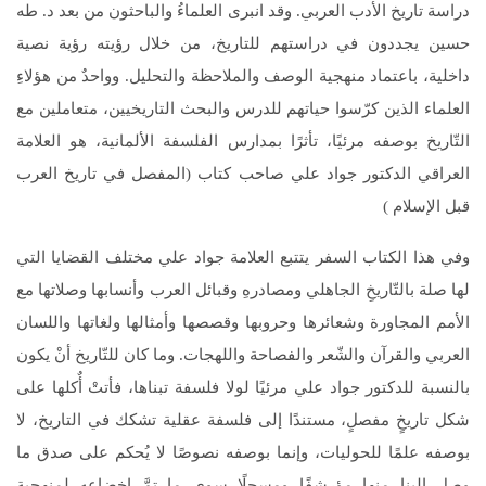
دراسة تاريخ الأدب العربي. وقد انبرى العلماءُ والباحثون من بعد د. طه
حسين يجددون في دراستهم للتاريخ، من خلال رؤيته رؤية نصية
داخلية، باعتماد منهجية الوصف والملاحظة والتحليل. وواحدٌ من هؤلاءِ
العلماء الذين كرّسوا حياتهم للدرس والبحث التاريخيين، متعاملين مع
التّاريخ بوصفه مرئيًا، تأثرًا بمدارس الفلسفة الألمانية، هو العلامة
العراقي الدكتور جواد علي صاحب كتاب (المفصل في تاريخ العرب
قبل الإسلام )
وفي هذا الكتاب السفر يتتبع العلامة جواد علي مختلف القضايا التي
لها صلة بالتّاريخِ الجاهلي ومصادرهِ وقبائل العرب وأنسابها وصلاتها مع
الأمم المجاورة وشعائرها وحروبها وقصصها وأمثالها ولغاتها واللسان
العربي والقرآن والشّعر والفصاحة واللهجات. وما كان للتّاريخ أنْ يكون
بالنسبة للدكتور جواد علي مرئيًا لولا فلسفة تبناها، فأتتْ أٌكلها على
شكل تاريخٍ مفصلٍ، مستندًا إلى فلسفة عقلية تشكك في التاريخ، لا
بوصفه علمًا للحوليات، وإنما بوصفه نصوصًا لا يُحكم على صدق ما
وصل إلينا منها مؤرشفًا ومسجلًا سوى ما تمَّ اخضاعه لمنهجية