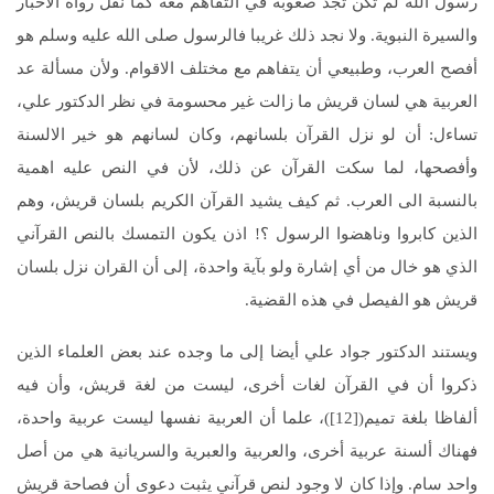
رسول الله لم تكن تجد صعوبة في التفاهم معه كما نقل رواة الأخبار
والسيرة النبوية. ولا نجد ذلك غريبا فالرسول صلى الله عليه وسلم هو
أفصح العرب، وطبيعي أن يتفاهم مع مختلف الاقوام. ولأن مسألة عد
العربية هي لسان قريش ما زالت غير محسومة في نظر الدكتور علي،
تساءل: أن لو نزل القرآن بلسانهم، وكان لسانهم هو خير الالسنة
وأفصحها، لما سكت القرآن عن ذلك، لأن في النص عليه اهمية
بالنسبة الى العرب. ثم كيف يشيد القرآن الكريم بلسان قريش، وهم
الذين كابروا وناهضوا الرسول ؟! اذن يكون التمسك بالنص القرآني
الذي هو خال من أي إشارة ولو بآية واحدة، إلى أن القران نزل بلسان
قريش هو الفيصل في هذه القضية.
ويستند الدكتور جواد علي أيضا إلى ما وجده عند بعض العلماء الذين
ذكروا أن في القرآن لغات أخرى، ليست من لغة قريش، وأن فيه
ألفاظا بلغة تميم([12])، علما أن العربية نفسها ليست عربية واحدة،
فهناك ألسنة عربية أخرى، والعربية والعبرية والسريانية هي من أصل
واحد سام. وإذا كان لا وجود لنص قرآني يثبت دعوى أن فصاحة قريش