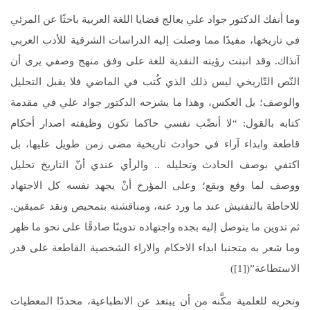
وما أنفك الدكتور جواد علي يعالج قضايا اللغة العربية باحثًا عن المرئي
في تاريخها، مفيدًا مما وصلت إليه الدراسات الشرقية للأدب العربي
آنذاك. وقد انبنت رؤيته النقدية للغة على وفق منهج وصفي يرى أن
النّص التّاريخي ليس ذلك الذي كُتب في الماضي فلا يقبل التحليل
والوصف؛ بل العكس، وهذا ما يشرحه الدكتور جواد علي في مقدمة
كتابه بالقول: “لا أنصِّب نفسي حاكما تكون وظيفته اصدار أحكام
قاطعة وابداء آراء في حوادث تاريخية مضى زمن طويل عليها، بل
اكتفي بوصف الحادث وتحليله .. والرأي عندي أنّ التاريخ تحليل
ووصف لما وقع ويقع؛ وعلى المؤرخ أنْ يجهد نفسه كل الاجتهاد
للاحاطة بالتفتيش عند ما ورد عنه، ومناقشته بتمحيص ونقد عميقين.
ثم تدوين ما يتوصل إليه بجده واجتهاده تدوينًا صادقًا على نحو ما ظهر
وما شعر به متجنبا ابداء الاحكام والاراء الشخصية القاطعة على قدر
الاستطاعة”([1])
وتحريه للعلمية مكَّنه من أن يبتعد عن الانطباعية، محددًا المعطيات