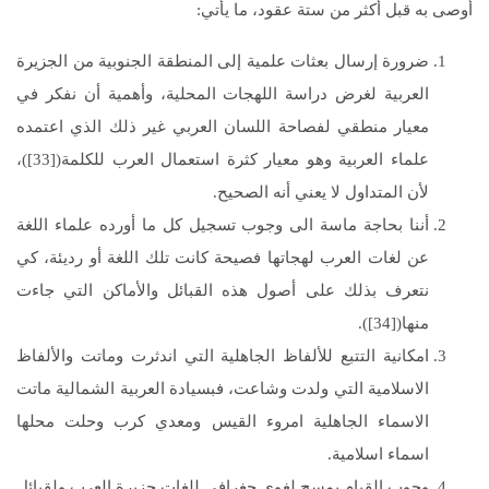
أوصى به قبل أكثر من ستة عقود، ما يأتي:
ضرورة إرسال بعثات علمية إلى المنطقة الجنوبية من الجزيرة
العربية لغرض دراسة اللهجات المحلية، وأهمية أن نفكر في
معيار منطقي لفصاحة اللسان العربي غير ذلك الذي اعتمده
علماء العربية وهو معيار كثرة استعمال العرب للكلمة([33])،
لأن المتداول لا يعني أنه الصحيح.
أننا بحاجة ماسة الى وجوب تسجيل كل ما أورده علماء اللغة
عن لغات العرب لهجاتها فصيحة كانت تلك اللغة أو رديئة، كي
نتعرف بذلك على أصول هذه القبائل والأماكن التي جاءت
منها([34]).
امكانية التتبع للألفاظ الجاهلية التي اندثرت وماتت والألفاظ
الاسلامية التي ولدت وشاعت، فبسيادة العربية الشمالية ماتت
الاسماء الجاهلية امروء القيس ومعدي كرب وحلت محلها
اسماء اسلامية.
وجوب القيام بمسح لغوي جغرافي للغات جزيرة العرب ولقبائل