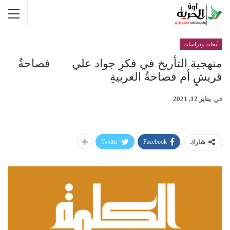
أبحاث ودراسات
منهجية التأريخ في فكرِ جواد علي فصاحةُ
قريشٍ أم فصاحةُ العربيةِ
في
يناير 12, 2021
Twitter
Facebook
شارك