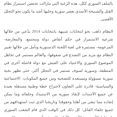
بالملف السوري ككل، هذه الرغبة التي مازالت تحتضن استمرار نظام
القتل والشبيحة الأسدي بعصر سورية وحلبها أشد ما يكون نحو التحلل
الأقصى.
النظام ذاهب نحو انتخابات شبيهة بانتخابات 2014 يدّعي من خلالها
شرعية الاستمرار في حكم أنقاض دولة ومجتمع، والمعارضة-
المزعومة- مستمرة في لعبة اللجنة الدستورية وتأمل من خلالها تغيير
النظام مع مزيد من التصدع في صفوفها، والعالم مستمر في تجاهل
الموضوع السوري والاعتياد على العيش مع دولة فاشلة أخرى في
المنطقة، وسورية لسوف تستمر في التحلل أكثر، حتى تظهر نخبة
سورية مسؤولة ومستعدة للتضحية ومن جميع المكونات- الاجتماعية
والسياسية- قادرة على التعاون لاجتراح خطة وطنية مستقلة بعيدة
عن جميع الأجندات لإنقاذ سورية من الاستبداد وحلفائه وما يمكن
إنقاذه مما تبقى من أهلنا وحقوقنا وتاريخنا الذي ثبت استهدافهم من
جميع حلفاء القاتل؛ كل ذلك في الوقت الذي قام الشعب السوري