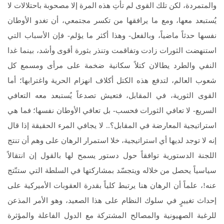
والمتمردة، لكن تلك القوى لم تأتِ هذه المرة إلا مصحوبة باحتلالات لا
يُستبعد معها، ومع ما يرافقها من تكسر مجتمعي، أن تغدو الأوطان
نفسها حدثاً ماضياً، وبالفعل- وهذا أكثر ما يؤلم- فإن الأسباب التي
استنهضت الثورات زادت وتفاقمت وتنذر بثورة أقوى وأشد، بينما غدا
النفي والطرد يطالان كتلاً سكانية ضخمة على مرأى ومسمع كل
شعوب العالم، لتدفع هذه الكتل أكلاف انهزام الحرية واغترابها؛ أما
القوى الثورية، في المقابل، فتعيش تصدعاً يُستبعد معه التعافي
السريع- لا تعافي الثورات فحسب- بل تعافي الأوطان نفسها؛ فما هي
استراتيجية المعارضة في المقابل؟.. لا يجافي المرء الحقيقة إذا قال
إنه لا توجد لديها أي استراتيجية، خلا استمرار الرهان على وهم أن تنتج
اللجنة الدستورية توافقاً حول دستور يسمح لها بالقول إن انتقالاً
سياسياً يحصل من خلاله ويتجسّد بمشاركتها في السلطة التي ستنّتج
عنه!، علماً أن الرهان هنا يرتبط كلياً بقدرة العقوبات الأميركية على
إحداث تغييرٍ في سلوك النظام على هذا الصعيد، وهو الأمر المذعن
للرغبة الصهيونية والمصالح المشتركة مع الدول الفاعلة والمؤثرة