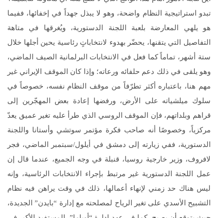
تبدو استراتيجية النظام واضحة، وهو لا يبذل جهداً في إخفائها، ففيما
هو يلهي المعارضة بلعبة اللجنة الدستورية، ويُغرقها في متاهة
التفاصيل التي يتقنها، يحضّر بهدوء لانتخاباتٍ رئاسية يحين أجلها خلال
ستة أشهر، تماماً كما فعل في الانتخابات البرلمانية الصيف الماضي،
وهو يلقى في ذلك دعم حلفائه ورعاته؛ وإذا كان الموقف الإيراني غير
مهم هنا، باعتباره أكثر تطرّفاً من موقف النظام نفسه، خصوصاً في
سلوك ميلشياته على الأرض، ورفضها إعادة بعض المهجّرين إلى
قراهم وبلداتهم، فإن الموقف الروسي الذي طرأ عليه تغير عميق يعدّ
مركزياً، وخصوصًا أنه صاحب فكرة مؤتمر سوتشي وأستانا واللجنة
الدستورية، ففي زيارته إلى دمشق في أيلول/سبتمبر الماضي، فجر
لافروف، وزير خارجية روسيا، قنبلة في وجه الجميع، عندما قال إن
عمل اللجنة الدستورية غير مرتبط بإجراء الانتخابات الرئاسية، وإنه
ليس هناك حد زمني لإنهاء أعمالها، ذلك في وقت يراهن فيه نظام
التشبيح الأسدي على تغير الرياح لمصلحته مع إدارة “بايدن” الجديدة،
حيث يتوقع أن يصبح، كما في عهد إدارة “أوباما”، المستفيد الأكبر في