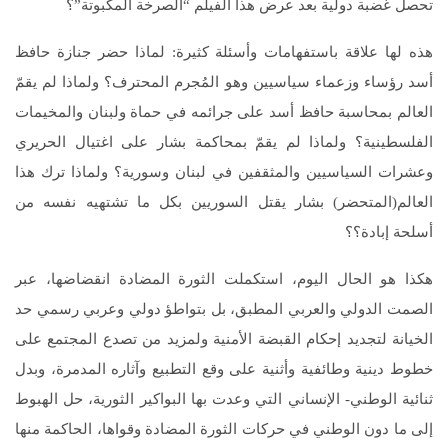
تحصل غضبة دولية بعد عرض هذا الفيلم “الصرخة المكبوتة”؟
هذه لها علاقة باستفهامات وأسئلة كثيرة: لماذا حضر جنازة حافظ
أسد رؤساء وزعماء سياسيين وهو المُجرم المحترف؟ ولماذا لم يقمّ
العالم بمحاسبة حافظ أسد على جرائمه في حماة ولبنان والمخيمات
الفلسطينية؟ ولماذا لم يقمّ بمحاكمة بشار على اغتيال الحريري
وعشرات السياسيين والمثقفين في لبنان وسورية؟ ولماذا ترك هذا
العالم(المتحضر) بشار يقتل السوريين بكل ما تشتهيه نفسه من
أسلحة إبادة؟؟
هكذا هو الحال اليوم، استكملت الثورة المضادة انقضاضها، عبر
الصمت الدولي والعربي المطبق، بل بتواطؤ دولي وعربي رسمي حد
الخيانة لتجديد إحكام القبضة الأمنية ولمزيد من تصدع المجتمع على
خطوط دينية وطائفية وأثنية على وقع التطبيع وآثاره المدمرة، وبدل
ثنائية الوطني- الإنساني التي وعدت بها البواكير الثورية، حل الهبوط
إلى ما دون الوطني في حركات الثورة المضادة وقواها، الحاكمة منها