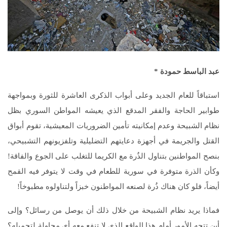
عبد الباسط حمودة *
استباقاً للعام الجديد وعلى أبواب الذكرى العاشرة للثورة وبمواجهة
طوابير الحاجة والفقر المدقع الذي يعيشه المواطن السوري بظل
نظام الشبيحة وعدم إمكانيته تأمين الضروريات المعيشية، تقوم أبواق
القتل والجريمة في أجهزة دعايتهم التضليلية وتلفزيونهم التشبيحي،
بنصح المواطنين بتناول الذُرة مع الكريما للتغلب على الجوع والفاقة!
وكأن الذرة متوفرة في سورية للطعام في وقت لا يتوفر فيه القمح
أيضاً، فلو كان هناك ذُرة لصنعه المواطنون خبزاً ولتناولوه مطبوخاً!
فماذا يريد نظام الشبيحة من خلال ذلك أن يوصل من رسائل؟ وإلى
أين تتجه الأمور أمام هذا الواقع الذي لا تنفع معه أي محاولة لتجميله؟