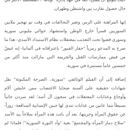
حال حصول تقارب بين واشنطن وطهران.
إنها المراهنة على الزمن وتغير التحالفات في وقت تم تهجير ملايين
السوريين قسراً خارج الوطن واستشهاد حوالي مليوني سورية
وسوري قضوا تحت التعذيب بمعتقلات نظام الاستبداد الأسدي- هذا ما
صرح به المدعو رمزياً “حفار القبور” باعترافاته في ألمانيا- إنه غيضٌ
من فيض ممارسات القتل والجريمة التي مازالت منذ أكثر من
خمسين عاماً مستمرة في سورية.
إضافة إلى أن الفيلم الوثائقي “سورية.. الصرخة المكبوتة” نقل
شهادات حقيقية على ألسنة ضحايا الاغتصاب ممن عايشن آلام
وأوجاع وعذابات المعتقلات في سجون آل أسد؛ لقد سردن جانباً
بسيطاً مما عانين من عذابات تندى لها جبين الإنسانية المدافعة- زوراً-
عن حقوق المرأة وحريتها، بعد أن باتت هذه المرأة سلاحاً بيد الأسد
“سلاح دمار المرأة والمجتمع” بغية “وأد الثورة السورية”؛ فلماذا لم