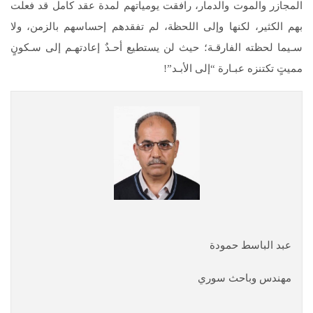
المجازر والموت والدمار، رافقت يومياتهم لمدة عقد كامل قد فعلت
بهم الكثير، لكنها وإلى اللحظة، لم تفقدهم إحساسهم بالزمن، ولا
سـيما لحظته الفارقـة؛ حيث لن يستطيع أحـدٌ إعادتهـم إلى سـكونٍ
مميتٍ تكتنزه عبـارة “إلى الأبـد”!
عبد الباسط حمودة
مهندس وباحث سوري