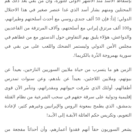
بإسقاط الأسد منذ الأشهر الأولى للثورة، وأن من بقي بعد ذلك هم
المحتلين ومنهم بشار أسد الذي غدا عنصر صغير في هذا الاحتلال
الدولي؛ إذاً: فإن 50 ألف جندي روسي مع أحدث أسلحتهم وطيرانهم،
و100 ألف مرتزق إيراني مع أسلحتهم، وآلاف المرتزقة من القاعديين
والدواعش، هؤلاء يليق بهم التفاوض حول الدستور مع من غطاهم في
مجلس الأمن الدولي وليستمر الضحك واللعب على من بقي في
سورية بهمروجة الذُرة بالكريما!.
الزمن هو ما يتسرب من حياة ملايين السوريين النازحين، بعيداً عن
بيوتهم، وملايين اللاجئين، بعيداً عن بلدهم، وعن سنوات تمدرس
أطفالهم، أولئك الذي سُرقت حيواتهم ومقدراتهم، وتتآمر الآن قوى
إقليمية ودولية على سرقة حقهم في سحب الشرعية من نظام القتلة
بدمشق، الذي يطمح بمعونة الروس والإيرانيين وغيرهم كثير، لإعادة
التعويم، وتكريس حكم العائلة الآبقـة إلى الأبـد!
يشعر السوريون حقاً أنهم فقدوا أعمارهم، وأن أحداثاً مفجعة من