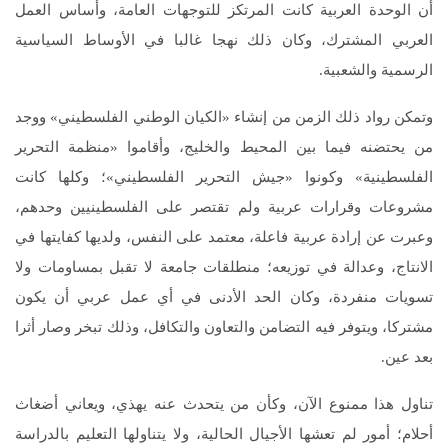
أن الوحدة العربية كانت المرتكز للتوجهات العامة، وأساس العمل
العربي المشترك، وكان ذلك نهجا غالبا في الأوساط السياسية
الرسمية والشعبية.
وتمكن رواد ذلك الزمن من إنشاء «الكيان الوطني الفلسطيني» ووجد
من يحتضنه فيما بين المحيط والخليج، وأقاموا «منظمة التحرير
الفلسطينية» وكونوا «جيش التحرير الفلسطيني»؛ وكلها كانت
مشروعات وقرارات عربية ولم تقتصر على الفلسطينيين وحدهم،
وعبرت عن إرادة عربية فاعلة، معتمد على النفس، ولديها كفايتها في
الانتاج، وعدالة في توزيعه؛ منطلقات جامعة لا تقبل بمساومات ولا
تسويات منفردة، وكان الحد الأدنى في أي عمل عربي أن يكون
مشتركا، ويتوفر فيه التضامن والتعاون والتكافل، وذلك تبخر وصار أثرا
بعد عين.
تناول هذا ممنوع الآن، وكأن من يتحدث عنه يهذي، ويعاني أضغاث
أحلام؛ أمور لم تعشها الأجيال الحالية، ولا يتناولها التعليم بالدراسة