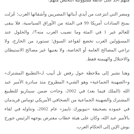
ومصر التي انتزعت من أيدي أبنائها المصريين وأشقائها العرب؛ عُزلت
بمنح السادات أمريكا 99 في المئة من الأوراق السياسية، فلا يبقى
للعالم غير 1 في المئة وما نصيب العرب منه؟!، والحلول عند
المسؤولين العرب تخضع لقواعد السوق؛ تستورد من الخارج، ولا
تراعي المصالح العامة أو الخاصة، ولا يعنيها غير مصالح الاستيطان
والاحتلال والهيمنة فقط.
وهنا نشير إلى ملاحظة حول رفض تل أبيب لـ«التطبيع المشترك»
و«الصهينة الجماعية» وهو الشيء المطروح منذ مبادرة الأمير عبد
الله (الملك فيما بعد) في 2002، وجاءت ضمن سيناريو للتطبيع
المشترك والصهينة الجماعية من الصحافي الأمريكي توماس فريدمان
في عموده بصحيفة «نيويورك تايمز» عام 2002، وتناوله في لقاء
بالأمير عبد الله، وكان على هيئة خطاب مفترض يوجهه الرئيس جورج
بوش الإبن إلى الحكام العرب.