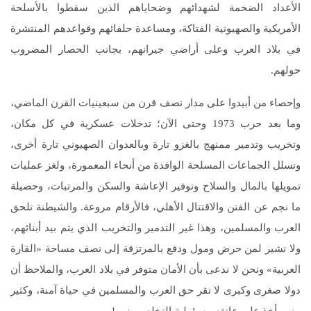
الأعداد الضخمة لشهدائهم وضحاياهم الذين سقطوا بالأسلحة
الأمريكية والصهيونية الفتاكة، ومساعدة حلفائهم وقواعدهم المنتشرة
في بلاد العرب وعلى أراضي جيرانهم، بجانب الحصار المضروب
حولهم.
وإحصاء من أبيدوا على مدار نصف قرن من سبعينيات القرن الماضي،
وما بعد حرب 1973 وحتى الآن؛ تدخلات عسكرية في كل مكان،
وتخريب وتدمير ممنهج بالغزو تارة وبالعدوان الصهيوني تارة أخرى،
وتسلل الجماعات المسلحة الوافدة من أنحاء المعمورة، ولغز عمليات
تمويلها بالمال والسلاح وتوفير الإعاشة والسكن والمرتبات، وحصيلة
ما نجم عن الفتن والاقتتال الأهلي، فالأرقام مروعة. والشيطنة تلحق
العرب والمسلمين، وهذا غير التدمير والتخريب الذي يتم بيد أبنائهم،
ولا نشير لمن حرض ومول ودفع بالمرتزقة إلى نصف مساحة «القارة
العربية» ونحن لا ندعى بأن الأمان متوفر في بلاد العرب، والملاحظ أن
دولا صغرى وكبرى لا تقر حق العرب والمسلمين في حياة آمنة، وكثير
منهم أخذ على عاتقه مسؤولية التخلص منهم!