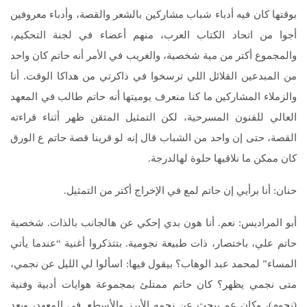
بوقتها كان فيه أدباء شباب مشاركين بالشعر والقصة، وأدباء معروفين
أجوا من اتحاد الكتاب العرب، منهم أعضاء في لجنة التحكيم،
والمجموع أكتر من مية شخصية، والغريب في الأمر أنه حاتم كان واحد
من المبدعين القلائل اللي ترسخوا في ذاكرتي من هداكا الوقت. أنا
والزملاء المشاركين ما كنا منعرف يوميتها أنه حاتم طالب في المعهد
العالي للفنون المسرحية، لكن التمثيل المتقن ظهر أثناء قراءته
القصة، حتى إن واحد من الشباب قال إنه لو قرينا قصة حاتم ع الورق
كان ممكن ما نلاقيها حلوة لهالدرجة.
حنان: أنا برأيي إن حاتم لمع في الإخراج أكتر من التمثيل.
أبو المراديس: نعم. أنا هون بدي إحكي عن هالجانب بالذات. شخصية
حاتم علي، باختصار، ذات طبيعة نجومية. بتتذكروا أغنية “عندما يأتي
المساء” لمحمد عبد الوهاب؟ بيقول فيها: اسألوا لي الليل عن نجمي،
متى نجمي يظهر؟ كان حاتم ممتلئ بمجموعة هوايات أدبية وفنية
(نجوم)، وكان عم يبحث عن نجمه الأبرز والأسطع. في المعهد، وبعد