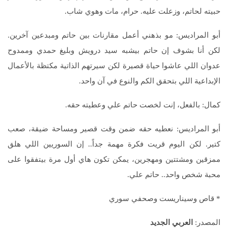
حبيته لحاتم، وزعلت عليه. حرام، مات وهوي شاب.
أبو المراديس: مو بذهني أعمل مقارنات بين حاتم ومبدعين آخرين.
لكن أنا بشوف إن حاتم بيشبه سيد درويش وبليغ حمدي وممدوح
عدوان اللي عاشوا حياة قصيرة لكن سيرتهم الذاتية مكتظة بالأعمال
الإبداعية اللي بتحقق الكم والنوع في آن واحد.
كمال: بالفعل، إنت لخصت حاتم علي وعطيته حقه.
أبو المراديس: نعطيه حقه ضمن وقت قصير ومساحة ضيقة، صعب
كتير. لكن اليوم قريت فكرة مهمة جداً.. إن السوريين اللي هلق
ممزقين ومشتتين ومهجرين، يمكن تكون هاي أول مرة بيتفقوا على
محبة شخص واحد.. حاتم علي.
* قاص وسيناريست وصحفي سوري
المصدر:
العربي الجديد