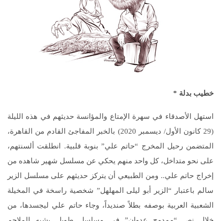
خطيب بدلة
*
استهل الأصدقاء في سهرة الإمتاع والمؤانسة حديثهم في هذه الليلة
(29 كانون الأول/ ديسمبر 2020) بالخبر المفاجئ القادم من القاهرة،
المتضمن رحيل المخرج “حاتم علي” بنوبة قلبية. انطلقت ألسنتهم،
على نحو متداخل، كل واحد منهم يحكي عن مسلسل شهير شاهده من
إخراج حاتم علي.. ومن الطبيعي أن يتركز حديثهم على مسلسل الزير
سالم باعتبار “الزير أبو ليلى المهلهل” شخصية راسخة في المخيلة
الشعبية العربية بوصفه بطلاً صنديداً، وجاء حاتم علي ليجسدها، من
خلال نص “ممدوح عدوان” في مسلسل طويل يشبه الملاحم