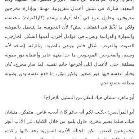
المعهد، شارك في تمثيل أعمال تلفزيونية مهمة، وبإدارة مخرجين
معروفين، وحاول ينوع في أداء أدواره ويقدم (كاراكترات) مختلفة،
ولكن ما نَجَّمْ في التمثيل. ليش؟ لأن النجومية ما بتنعمل بالموهبة
والمهارة والدراسة وبس.. في عوامل أخرى، أهمها الشكل الخارجي،
الصوت، والفرص. شكل حاتم بيوحي بالطبية، وبالرقة، إضافة لأنه
وسيم، والمخرجين الموجودين ما حدا منهم غامر وأعطاه دور بطولة
مطلقة. حتى الأعمال اللي أخرجها حاتم نفسه، لما صار مخرج، كان
يختار لنفسه فيها دور صغير، ولكن مؤثر، ما قدم نفسه بدور بطولة
مطلقة بتصنع نجم.
أبو ماهر: منشان هيك انتقل من التمثيل للإخراج؟
أبو المراديس: حكيت لكم أنه حاتم كان أديب، قاص، متمكن. منشان
هيك، قبلما يصير مخرج، حاول يلمع من خلال الكتابة. في الأدب أنجز
مجموعتين قصص، لكن الحالة الأدبية السورية بحد ذاتها راكدة،