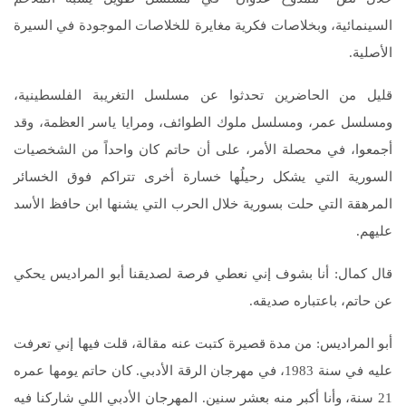
السينمائية، وبخلاصات فكرية مغايرة للخلاصات الموجودة في السيرة
الأصلية.
قليل من الحاضرين تحدثوا عن مسلسل التغريبة الفلسطينية،
ومسلسل عمر، ومسلسل ملوك الطوائف، ومرايا ياسر العظمة، وقد
أجمعوا، في محصلة الأمر، على أن حاتم كان واحداً من الشخصيات
السورية التي يشكل رحيلُها خسارة أخرى تتراكم فوق الخسائر
المرهقة التي حلت بسورية خلال الحرب التي يشنها ابن حافظ الأسد
عليهم.
قال كمال: أنا بشوف إني نعطي فرصة لصديقنا أبو المراديس يحكي
عن حاتم، باعتباره صديقه.
أبو المراديس: من مدة قصيرة كتبت عنه مقالة، قلت فيها إني تعرفت
عليه في سنة 1983، في مهرجان الرقة الأدبي. كان حاتم يومها عمره
21 سنة، وأنا أكبر منه بعشر سنين. المهرجان الأدبي اللي شاركنا فيه