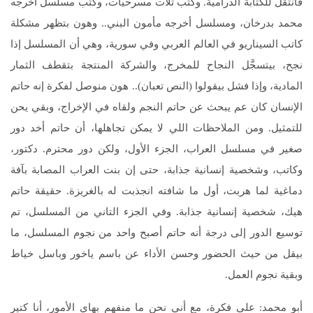
فانتقل للكتابة الدرامية. وكتب تلات مسرحيات، وكتب مسلسل أخرجه
محمد بدرخان، ومسلسل أخرجه مأمون البني.. وهون بتظهر مشكلة
كاتب السيناريو في العالم العربي وفي سورية، وهي أن المسلسل إذا
نجح، بيتسجَّل النجاح للمخرج، والشركة المنتجة بتقطف الثمار
المادية، وإذا فشل بيقولوا (النص تعبان).. هون منوصل لفكرة إنه حاتم
الإنسان كان عم يبحث عن حاتم النجم ولقاه في الإخراج، وبقي يحن
للتمثيل. ومن الملاحظات اللي لا يمكن تجاهلها، أن حاتم أخد دور
صغير في مسلسل العراب، الجزء الأول، ولكن دور محترم. دكتور،
وكاتب، وشخصية إنسانية جذابة، حتى إن بنت العراب المصابة بآفة
دماغية لما هربت، أول ما شافته انجذبت له بالغريزة. حقيقة حاتم
هيك، شخصية إنسانية جذابة. وفي الجزء التاني من المسلسل، تم
توسيع الدور إلى درجة أنه حاتم أصبح واحد من نجوم المسلسل، ما
بيقل من حيث الحضور وحسن الأداء عن باسم ياخور وباسل خياط
وبقية نجوم العمل.
أبو محمد: على فكرة، مع أني نحن ما منفهم بهاي الأمور، أنا كتير