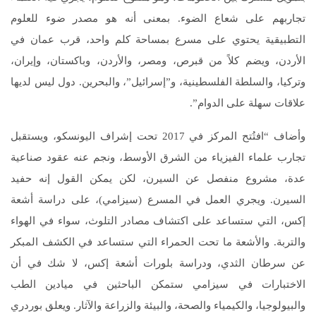
تجاربهم على شعاع الضوء. بمعنى أنه هو مصدر ضوء للعلوم
التطبيقية يحتوي على مسرع بمساحة كلم واحد، قرب عمان في
الأردن، ويضم كلاً من قبرص، ومصر، والأردن، وباكستان، وإيران،
وتركيا، والسلطة الفلسطينية، و”إسرائيل”، والبحرين. دول ليس لديها
علاقات سهلة على الدوام”.
وأضاف “افتُتح المركز في 2017 تحت إشراف اليونسكو، ويستقبل
تجارب علماء الفيزياء من الشرق الأوسط، ونجم عنه عقود صناعية
عدة، مشروع منفصل عن السيرن، لكن يمكن القول إنه حفيد
السيرن. ويجري العمل في المسرع (سيزامي)، على دراسة أشعة
إكس، التي ستساعد على اكتشاف مصادر التلوث، سواء في الهواء
والتربة. والأشعة ما تحت الحمراء التي ستساعد في الكشف المبكر
عن سرطان الثدي، ودراسة بلورات أشعة إكس، لا شك في أن
الاختبارات في سيزامي ستمكن الباحثين في ميادين الطب
والبيولوجيا، والكيمياء والصحة، والبيئة والزراعة والآثار. ويعلق بوردري