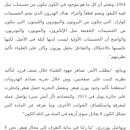
1964، وتعتبر أن كل ما هو موجود في الكون مكون من جسيمات مثل
لعبة الليغو، وتضم قطعاً وأجزاء. هناك الهدرون الذي يضم الجسيمات
كوارك، التي تتكون من البروتون والنيوترون والليبتون، التي تتكون
من الجسيمات الخفيفة مثل الإلكترون، والمويون، والنوتريون.
والواضح أن الجسيمات الأولية ليست لديها كتلة في الأصل، لكنها
تكتسبها بالاحتكاك، والتفاعل بحقل بوزون. وكان على العلماء تأكيد
نظريتهم”.
ويتابع، “يتطلب الأمر، تضافر جهود العلماء خلال نصف قرن، لتأكيد
نظرية كتبت على صفحتين، ومن خلال تجربة تصادم الهدرونات
استطعنا تأكيد وجود بوزن هيغز. وبفضل التجربة حصل هيغز وانجلرت
على جائزة نوبل في 2013. والمصادم (أل أتش سي) يواصل عمله
لمعرفة واستكشاف الجوانب الأخرى، وما نعرفه عن المادة التي
تشكل الكون لا يعادل سوى أربعة في المئة من كتلة الكون”.
ويواصل بوردري، “ما زلنا في بداية التعرف إلى مجال هيغز. نحن لا