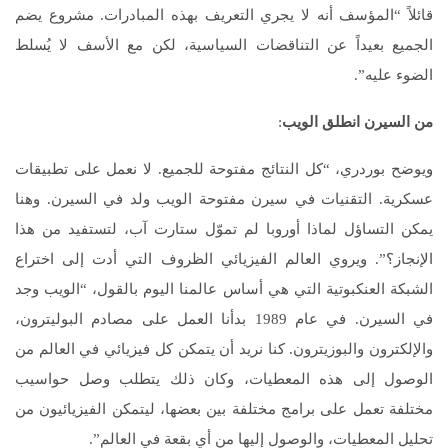
قائلاً “المؤسف أنه لا يجري التعريف بهذه المبادرات. مشروع يضم
الجميع بعيداً عن التناقضات السياسية، لكن مع الأسف لا يُسلط
الضوء عليه”.
من السيرن انطلق الويب
:
ويوضح بوردري، “كل النتائج مفتوحة للجميع. لا نعمل على تطبيقات
عسكرية. التقنيات في سيرن مفتوحة الويب ولد في السيرن. وهنا
يمكن التساؤل لماذا أوروبا لم تموّل ستارت آب، لتستفيد من هذا
الإنجاز؟”. ويروي العالم الفيزيائي الظروف التي أدت إلى اختراع
الشبكة العنكبوتية التي هي أساس عالمنا اليوم بالقول، “الويب وجد
في السيرن. في عام 1989 بدأنا العمل على مصادم البوليترون،
والإلكترون والبوزيترون. كنا نريد أن يتمكن كل فيزيائي في العالم من
الوصول إلى هذه المعطيات، وكان ذلك يتطلب وصل حواسيب
مختلفة تعمل على برامج مختلفة بين بعضها، ليتمكن الفيزيائيون من
تحليل المعطيات، والوصول إليها من أي بقعة في العالم”.