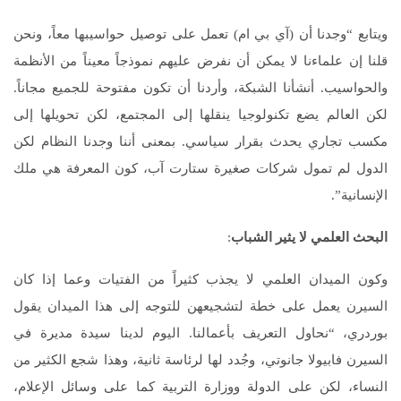
ويتابع “وجدنا أن (آي بي ام) تعمل على توصيل حواسيبها معاً، ونحن
قلنا إن علماءنا لا يمكن أن نفرض عليهم نموذجاً معيناً من الأنظمة
والحواسيب. أنشأنا الشبكة، وأردنا أن تكون مفتوحة للجميع مجاناً.
لكن العالم يضع تكنولوجيا ينقلها إلى المجتمع، لكن تحويلها إلى
مكسب تجاري يحدث بقرار سياسي. بمعنى أننا وجدنا النظام لكن
الدول لم تمول شركات صغيرة ستارت آب، كون المعرفة هي ملك
الإنسانية”.
البحث العلمي لا يثير الشباب
:
وكون الميدان العلمي لا يجذب كثيراً من الفتيات وعما إذا كان
السيرن يعمل على خطة لتشجيعهن للتوجه إلى هذا الميدان يقول
بوردري، “نحاول التعريف بأعمالنا. اليوم لدينا سيدة مديرة في
السيرن فابيولا جانوتي، وجُدد لها لرئاسة ثانية، وهذا شجع الكثير من
النساء، لكن على الدولة ووزارة التربية كما على وسائل الإعلام،