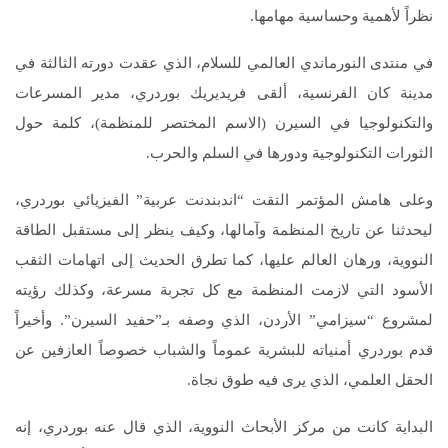
نظراً لأهمية وحساسية مهامها.
في منتدى النورماندي العالمي للسلام، الذي عقدت دورته الثالثة في
مدينة كان الفرنسية، ألقى فريديريك بوردري، مدير المسرعات
والتكنولوجيا في السيرن (الاسم المختصر للمنظمة)، كلمة حول
الثورات التكنولوجية ودورها في السلم والحرب.
وعلى هامش المؤتمر التقت “اندبندنت عربية” الفيزيائي بوردري،
ليحدثنا عن تاريخ المنظمة وآمالها، وكيف ينظر إلى مستقبل الطاقة
النووية، ورهان العالم عليها، كما تطرق الحديث إلى اتهامات الثقب
الأسود التي لازمت المنظمة مع كل تجربة مسرعة، وكذلك رؤيته
لمشروع “سيزامي” الأردن، الذي وصفه بـ”حفيد السيرن”. وأخيراً
قدم بوردري أمنياته للبشرية عموماً والشباب خصوصاً العازفين عن
الحقل العلمي، الذي يرى فيه طوق نجاة.
البداية كانت من مركز الأبحاث النووية، الذي قال عنه بوردري، إنه