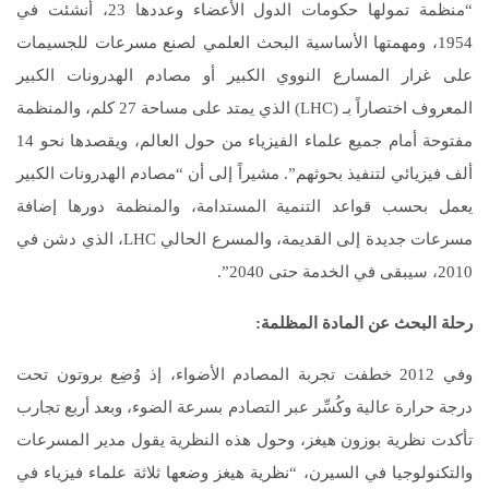
“منظمة تمولها حكومات الدول الأعضاء وعددها 23، أنشئت في
1954، ومهمتها الأساسية البحث العلمي لصنع مسرعات للجسيمات
على غرار المسارع النووي الكبير أو مصادم الهدرونات الكبير
المعروف اختصاراً بـ (LHC) الذي يمتد على مساحة 27 كلم، والمنظمة
مفتوحة أمام جميع علماء الفيزياء من حول العالم، ويقصدها نحو 14
ألف فيزيائي لتنفيذ بحوثهم”. مشيراً إلى أن “مصادم الهدرونات الكبير
يعمل بحسب قواعد التنمية المستدامة، والمنظمة دورها إضافة
مسرعات جديدة إلى القديمة، والمسرع الحالي LHC، الذي دشن في
2010، سيبقى في الخدمة حتى 2040”.
رحلة البحث عن المادة المظلمة
:
وفي 2012 خطفت تجربة المصادم الأضواء، إذ وُضِع بروتون تحت
درجة حرارة عالية وكُسِّر عبر التصادم بسرعة الضوء، وبعد أربع تجارب
تأكدت نظرية بوزون هيغز، وحول هذه النظرية يقول مدير المسرعات
والتكنولوجيا في السيرن، “نظرية هيغز وضعها ثلاثة علماء فيزياء في