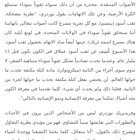
الأصوات المنتقدة، محذرة من أن ذلك سيولد ثقوباً سوداء ستبتلع
الكرة الأرضية. وعن تلك الاتهامات يقول بوردري، “نظرية مضحكة،
ثقب أسود (يبتسم). مع كل تجربة مسرع كانت أصوات تتعالى باتهامنا
أننا سنخلق ثقوباً سوداء في الولايات المتحدة. في لونغ آيلند كان
هناك مسرع اسمه (ريك)، حينها أيضاً ساد الاتهام بحصول ثقب أسود،
هذا الأسبوع كُشِف عن ثقب أسود عملاق في الكون تكون قبل 13
مليار عام، وعندما نحدث تصادماً نشكل ثقوباً سوداء متناهية الصغر، لا
تدوم سوى أجزاء من الثانية (ميكروثوان). مادة كتلة مكثفة تجذب ما
حولها العالم، لن يختفي بفعل كتلة مكثفة تجذب ما حولها لجزء من
الثانية. فعلنا ذلك ولم يحدث أي شيء، كلما تقدمنا في معرفة الكون
نجد أشياءً، تمكننا من معرفة الإنسانية ونمو الإنسانية بالتالي”.
وفريديريك بوردري ليس من الأشخاص الذين يرون في الأحداث
والتطورات التي نعايشها سبباً للتشاؤم، فهو من مؤيدي نظرية التفاؤل
ويشرح ذلك بالقول، “أنا متفائل، كلما بحثنا اكتشفنا ووجدنا أشياء