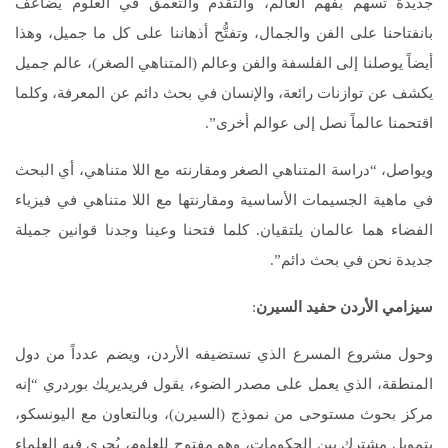
جديدة تُسهم بفهم العالم، والتقدم والتعمق في العلوم يُضاعف
بانفتاحنا على الفن والجمال، وتفتُّح أذهاننا على كل ما جميل، وهذا
أيضاً يوصلنا إلى الفلسفة والفن وعالم (المتناهي الصغر)، عالم جميل
يكشف عن توازنات رائعة، والإنسان في بحث دائم عن المعرفة، وكلما
اقتحمنا عالماً نصل إلى عوالم أخرى”.
ويواصل، “دراسة المتناهي الصغر ومقارنته مع اللا متناهي، أي البحث
في ماهية الجسيمات الأساسية ومقارنتها مع اللا متناهي في فيزياء
الفضاء هما عالمان يلتقيان. كلما فتحنا وعينا وجدنا قوانين جميلة
جديدة نحن في بحث دائم”.
سيزامي الأردن حفيد السيرن
:
وحول مشروع المسرع الذي تستضيفه الأردن، ويضم عدداً من دول
المنطقة، الذي يعمل على مصدر الضوء، يقول فريديريك بوردري “إنه
مركز بحوث مستوحى من نموذج (السيرن)، وبالتعاون مع اليونسكو،
بتمويل مشترك بين الحكومات، وهو مفتوح للعلوم، يُجري فيه العلماء