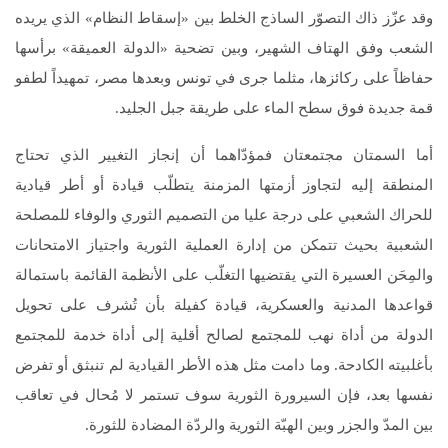
وقد عزّز ذاك التصوّر الساذج الخلط بين «إسقاط النظام» الذي يريده
الشعب وفق الهتاف الشهير، وبين تضحية «الدولة العميقة» برأسها
حفاظاً على ركائزها، مثلما جرى في تونس وبعدها مصر، تمهيداً لطفو
قمة جديدة فوق سطح الماء على طريقة جبل الجليد.
أما السمتان مجتمعتان فمؤدّاهما أن إنجاز التغيير الذي تحتاج
المنطقة إليه لتجاوز أزمتها المزمنة يتطلّب قيادة أو أطر قيادية
للحراك الشعبي على درجة عليا من التصميم الثوري والوفاء للمصلحة
الشعبية بحيث تتمكن من إدارة العملية الثورية واجتياز الامتحانات
والمِحَن العسيرة التي يقتضيها التغلّب على الأنظمة القائمة باستمالة
قواعدها المدنية والعسكرية، قيادة كفيلة بأن تُشرف على تحويل
الدولة من أداة نهب للمجتمع لصالح أقلية إلى أداة خدمة للمجتمع
بأغلبيته الكادحة. وما دامت مثل هذه الأطر القيادية لم تنبثق أو تفرض
نفسها بعد، فإن السيرورة الثورية سوف تستمر لا مُحال في تعاقب
بين المدّ والجزر وبين الهبّة الثورية والردّة المضادة للثورة.