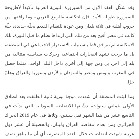
وقد شكّل العقد الأول من السيرورة الثورية العربية تأكيداً لأطروحة
السيرورة طويلة الأمد. فإن انتكاسة «الربيع العربي» وما رافقها من
حروب أهلية في ثلاثة بلدان ومن عودة للنظام القديم بحلّة جديدة، حلّة
كانت في مصر أقبح بعد من تلك التي ارتداها نظام ما قبل الثورة، تلك
الانتكاسة لم تترافق قط باستتباب الاستقرار الاجتماعي في المنطقة،
بل ما برحت تشهد انفجارات اجتماعية وحركات سياسية متتالية من
بلد إلى آخر، بل ومن جهة إلى أخرى داخل البلد الواحد، مثلما حصل
في المغرب وتونس ومصر والسودان والأردن وسوريا والعراق وهلمّ
جرّا.
وما لبثت المنطقة أن شهدت موجة ثورية ثانية انطلقت بعد انطلاق
الأولى بثماني سنوات، دشّنتها الانتفاضة السودانية التي بدأت في
التاسع عشر من هذا الشهر قبل سنتين، وتلاها في عام 2019 الحراك
الجزائري ومن بعده انتفاضتا العراق ولبنان. والحصيلة أن عشر دول
عربية شهدت انتفاضات خلال العقد المنصرم، أي أن ما يناهز نصف