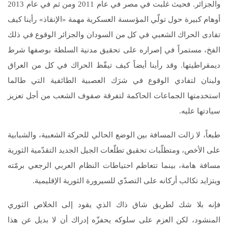
والجزائر. فحيث غلبت في مصر في عام 2011 ومن ثم في عام 2013
أوهام كبيرة حول تولّي المؤسسة العسكرية مهمة «الإنقاذ» رأينا كيف
تفادى الحراك الشعبي في كل من السودان والجزائر الوقوع في ذلك
الفخ، مستمراً في إصراره على تحقيق مدنية السلطة بوصفها شرط
ديمقراطيتها. وقد رأينا أيضاً كيف تيقّظ الحراك في كل من العراق
ولبنان لتفادي الوقوع في شرَك العصبية الطائفية التي طالما
استخدمتها الجماعات الحاكمة لتفرقة صفوف الشعب من أجل تعزيز
سيادتها عليه.
طبعاً، لا زالت المسافة بين الوضع الحالي للحركة الشعبية، والشبابية
على الأخص، ومتطلّبات تحقيق تطلّعات الجيل الجديد التقدّمية الثورية
مسافة هامة، بينما تتعاظم احتياطات النظام العربي الرجعي برمّته
ويتزايد تكالب أركانه على التصدّي للسيرورة الثورية الإقليمية.
فإنه بلا شك لطريق شاق ذاك الذي يقود إلى الخلاص الثوري
المنشود، لكن العزم على سلوكه يحفزّه إدراك أن لا بديل عن هذا