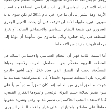
انعدام الاستقرار السياسي الذي بات سائداً في المنطقة منذ انفجار
الأزمة. وهذا يشير إلى أن ما جرى في عام 2011 لم يكن سوى بداية
سيرورة ثورية طويلة الأمد لن تتوقف قبل أن يحدث التغيير الجذري
الضروري في طبيعة النظام السياسي والاجتماعي السائد، أو تغرق
المنطقة في ردّة خطيرة وتآكل مأساوي من شأنهما أن يؤدّيا إلى
مرحلة تاريخية مديدة من الانحطاط.
أما السمة الثانية فهي أن النظام السياسي والاجتماعي السائد في
المنطقة العربية متحكّم بقوة بمفاصل الدولة، ولاسيما بقواها
المسلّحة، بحيث أن التصوّر الذي ساد خلال أولى أشهر «الربيع
العربي» بأن المنطقة ستشهد «انتقالاً إلى الديمقراطية» بسلاسة ما
شهدته مناطق أخرى من العالم، إنما كان تصوّراً ساذجاً مبنياً على
سوء تقدير لصلابة جسم الدولة الرئيسي وعمودها الفقري القمعي،
كما لاستعداد النخب الحاكمة إلى تدمير بلدانها وقتل وتشريد شعوبها
حفاظاً على سلطتها وامتيازاتها، على غرار ما فعله النظام السوري.