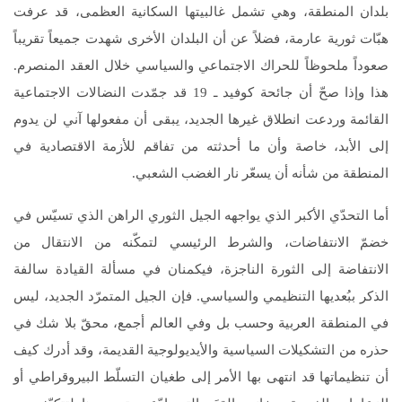
بلدان المنطقة، وهي تشمل غالبيتها السكانية العظمى، قد عرفت
هبّات ثورية عارمة، فضلاً عن أن البلدان الأخرى شهدت جميعاً تقريباً
صعوداً ملحوظاً للحراك الاجتماعي والسياسي خلال العقد المنصرم.
هذا وإذا صحّ أن جائحة كوفيد ـ 19 قد جمّدت النضالات الاجتماعية
القائمة وردعت انطلاق غيرها الجديد، يبقى أن مفعولها آني لن يدوم
إلى الأبد، خاصة وأن ما أحدثته من تفاقم للأزمة الاقتصادية في
المنطقة من شأنه أن يسعّر نار الغضب الشعبي.
أما التحدّي الأكبر الذي يواجهه الجيل الثوري الراهن الذي تسيّس في
خضمّ الانتفاضات، والشرط الرئيسي لتمكّنه من الانتقال من
الانتفاضة إلى الثورة الناجزة، فيكمنان في مسألة القيادة سالفة
الذكر ببُعديها التنظيمي والسياسي. فإن الجيل المتمرّد الجديد، ليس
في المنطقة العربية وحسب بل وفي العالم أجمع، محقّ بلا شك في
حذره من التشكيلات السياسية والأيديولوجية القديمة، وقد أدرك كيف
أن تنظيماتها قد انتهى بها الأمر إلى طغيان التسلّط البيروقراطي أو