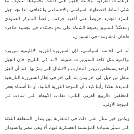
الزعامات الفردية، وخانت القِيَم التي ادّعت تجسيدها لتتكيّف مع
شتّى أنماط الاضطهاد السياسي والاجتماعي والثقافي. لذا نجد جيل
التمرّد الجديد حريصاً على أفقية حركته، رافضاً التمركز العمودي
ومفضّلاً التنسيق بصيغة الشبكة على نحوٍ تجسّده خير تجسيد ظاهرة
«لجان المقاومة» في السودان.
أما في الجانب السياسي، فإن السيرورة الثورية الإقليمية سيرورة
تراكمية مثل كافة السيرورات طويلة الأمد في التاريخ. فإن الجيل
الواحد يستخلص دروس التجارب والأفشال التي يمرّ بها، كما أن العِبَر
تنتقل من جيل إلى آخر ومن بلد إلى آخر في إطار السيرورة التاريخية
المديدة. هكذا رأينا كيف أن الموجة الثورية الثانية، أو ما أسماه بعض
المعلقين «الربيع العربي الثاني» تفادت الأوهام التي سادت في
الموجة الأولى.
ويكمن خير مثال على ذلك في المقارنة بين بلدان المنطقة الثلاثة
التي تتميّز بسيادة المؤسسة العسكرية فيها، ألا وهي مصر والسودان