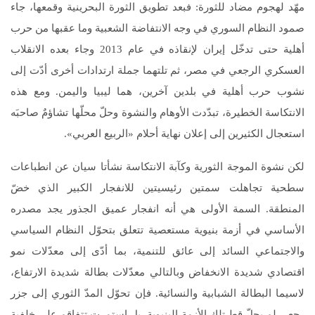
مهّد لهجوم مضاد للثورة: فبعد تطويق الثورة البحرينية وقمعها، جاء
صمود النظام السوري في وجه الانتفاضة الشعبية وما عقبها من حرب
أهلية حتى تدخّل إيران لإنقاذه في عام 2013 وجاء بعده الانقلاب
العسكري الرجعي في مصر، ثم تلتهما جملة ارتدادات أخرى أدّت إلى
نشوب حرب أهلية في بلدين آخرين، هما ليبيا واليمن. ومع هذه
الانتكاسة الخطيرة، تبدّدت الأوهام والنشوة وحلّ محلّها تشاؤمٌ صاحبَه
استعجال الكثيرين إلى إعلان نهاية أحلام «الربيع العربي».
لكن نشوة الموجة الثورية وكآبة الانتكاسة نشأتا سيان عن انطباعات
سطحية تجاهلت سمتين رئيسيتين للانفجار الكبير الذي خضّ
المنطقة. السمة الأولى هي أنه انفجار عميق الجذور يجد مصدره
الأساسي في أزمة بنيوية مستعصية تتعلق بتحوّل النظام السياسي
والاجتماعي السائد إلى عائق للتنمية، بما أدّى إلى معدّلات نمو
اقتصادي شديدة الانخفاض وبالتالي معدّلات بطالة شديدة الارتفاع،
لاسيما البطالة الشبابية والنسائية. فإن تحوّل المدّ الثوري إلى جزر
رجعي لم يحلّ قط تلك الأزمة البنيوية، بل استمرت تتفاقم على خلفية