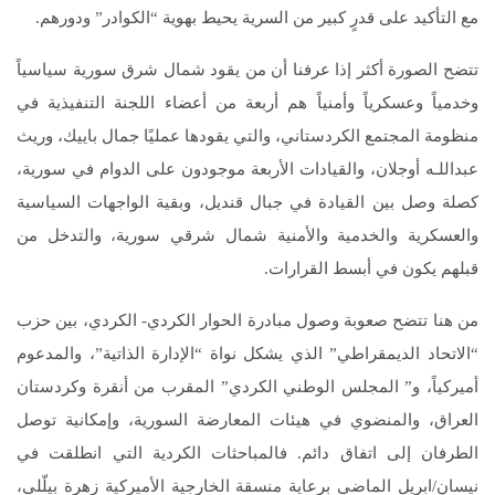
مع التأكيد على قدرٍ كبير من السرية يحيط بهوية “الكوادر” ودورهم.
تتضح الصورة أكثر إذا عرفنا أن من يقود شمال شرق سورية سياسياً
وخدمياً وعسكرياً وأمنياً هم أربعة من أعضاء اللجنة التنفيذية في
منظومة المجتمع الكردستاني، والتي يقودها عمليًا جمال باييك، وريث
عبداللـه أوجلان، والقيادات الأربعة موجودون على الدوام في سورية،
كصلة وصل بين القيادة في جبال قنديل، وبقية الواجهات السياسية
والعسكرية والخدمية والأمنية شمال شرقي سورية، والتدخل من
قبلهم يكون في أبسط القرارات.
من هنا تتضح صعوبة وصول مبادرة الحوار الكردي- الكردي، بين حزب
“الاتحاد الديمقراطي” الذي يشكل نواة “الإدارة الذاتية”، والمدعوم
أميركياً، و” المجلس الوطني الكردي” المقرب من أنقرة وكردستان
العراق، والمنضوي في هيئات المعارضة السورية، وإمكانية توصل
الطرفان إلى اتفاق دائم. فالمباحثات الكردية التي انطلقت في
نيسان/ابريل الماضي برعاية منسقة الخارجية الأميركية زهرة بيلّلي،