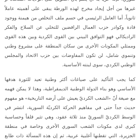
غيرها من أجل إيجاد مخرج لهذه الورطة يبقى على أهميته عاملاً
ثانوياً، أما العامل الرئيسي في حسم ملف التخلص من هيمنة ووجود
قادة وكوادر حزب العمال الرافضين للتخلي عن السلاح والفكر
الراديكالي فهو التوافق البيني بين القوى الكردية وبين هذه القوى
وممثلي المكونات الأخرى من سكان المنطقة على مشروع وطني
وتنموي شامل، لن تكون المفاوضات بين حزب الاتحاد والمجلس
الوطني الكردي، سوى لبنته الأساسية.
كما يجب التأكيد على صياغات أكثر وطنية تعيد للثورة هدفها
الأساسي وهو بناء الدولة الوطنية الديمقراطية، وهذا لا يمكن فهمه
مع صيغة أنّ «الشعب الكرديّ يعيش على أرضه التاريخية» هو مفهوم
حديث جداً حتى في مفاهيم الحركة الكرديّة السورية، انتشر في
الوسط الكرديّ السوريّ منذ ثلاثة عقود، وهي تثير قلقاً وحساسية
كبرى لدى مكونات الشعب السوري الأخرى وخاصة في منطقة
الجزيرة، التي تقطنها أغلبية عربية، ثم إن هذه المسألة ذات طابع