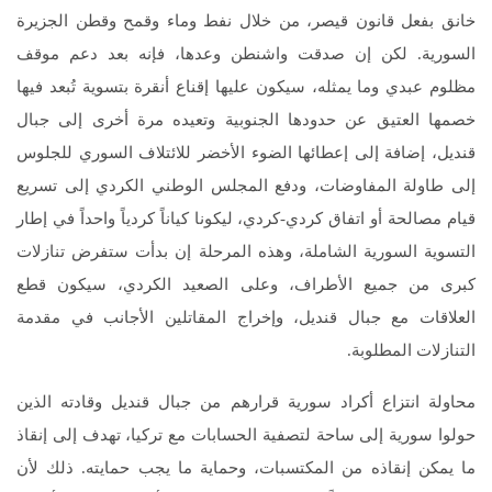
خانق بفعل قانون قيصر، من خلال نفط وماء وقمح وقطن الجزيرة
السورية. لكن إن صدقت واشنطن وعدها، فإنه بعد دعم موقف
مظلوم عبدي وما يمثله، سيكون عليها إقناع أنقرة بتسوية تُبعد فيها
خصمها العتيق عن حدودها الجنوبية وتعيده مرة أخرى إلى جبال
قنديل، إضافة إلى إعطائها الضوء الأخضر للائتلاف السوري للجلوس
إلى طاولة المفاوضات، ودفع المجلس الوطني الكردي إلى تسريع
قيام مصالحة أو اتفاق كردي-كردي، ليكونا كياناً كردياً واحداً في إطار
التسوية السورية الشاملة، وهذه المرحلة إن بدأت ستفرض تنازلات
كبرى من جميع الأطراف، وعلى الصعيد الكردي، سيكون قطع
العلاقات مع جبال قنديل، وإخراج المقاتلين الأجانب في مقدمة
التنازلات المطلوبة.
محاولة انتزاع أكراد سورية قرارهم من جبال قنديل وقادته الذين
حولوا سورية إلى ساحة لتصفية الحسابات مع تركيا، تهدف إلى إنقاذ
ما يمكن إنقاذه من المكتسبات، وحماية ما يجب حمايته. ذلك لأن