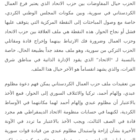
الحزب حيال المفاوضات بين حزب الاتحاد الذي يعتبر فرع العمال
الكردستاني في سورية، وبين مكونات المجلس الوطني الكردي،
خاصة مع وصول المباحثات إلى النقطة المركزية التي يتوقف عليها
فشل أو نجاح الحوار. هذه النقطة هي ملف العلاقة بين حزب الاتحاد
وحزب العمال وضرورة فك الارتباط بينهما وإخراج قادة ومقاتلي
الحزب التركي من سورية، وهو ملف معقد جداً بطبيعة الحال، خاصة
بالنسبة لـ “الاتحاد” الذي يقود الإدارة الذاتية في مناطق شرق
الفرات، والذي يشهد انقساماً هو الآخر حيال هذا الملف.
من تعقيدات ملف حزب العمال الكردستاني يمكن فهم دعوة مظلوم
عبدي، وإلهام أحمد، تركيا والائتلاف السوري إلى الحوار، فمع الأخذ
بالاعتبار أن مظلوم عبدي وإلهام أحمد لهما مكانتهما في الأوساط
الكردية، لكنهما في حسابات منظومة الاتحاد الديمقراطي هم مجرد
قادة في الصف الثالث، ويجب الأخذ بالاعتبار ما تردد في الآونة
الأخيرة بشأن إزاحة واستبدال مظلوم عبدي من قيادة قوات سورية
الديمقراطية، بالقيادي محمود برخودان، وهو قائد عسكري جيد، لكنه