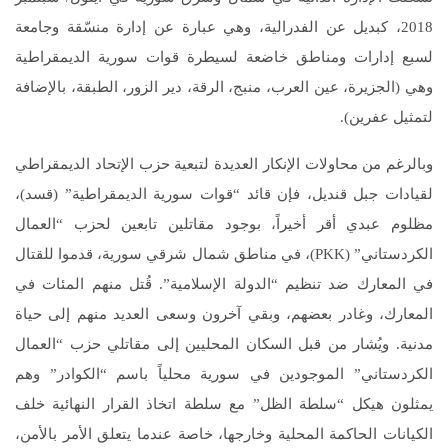
2018، كبديل عن الفدرالية، وهي عبارة عن إدارة منسّقة وجامعة
لسبع إدارات ومناطق خاضعة لسيطرة قوات سورية الديمقراطية
وهي (الجزيرة، عين العرب، منبج، الرقة، دير الزور، الطبقة، بالإضافة
لتمثيل عفرين).
وبالرغم من محاولات الإنكار العديدة لتبعية حزب الإتحاد الديمقراطي
لقيادات جبل قنديل، فإن قائد “قوات سورية الديمقراطية” (قسد)،
مظلوم عبدي أقر أخيراً، بوجود مقاتلين تابعين لحزب “العمال
الكردستاني” (PKK)، في مناطق شمال شرقي سورية، قدموا للقتال
في المعارك ضد تنظيم “الدولة الإسلامية”. قُتل منهم المئات في
المعارك، وغادر بعضهم، وبقي آخرون وسعى العديد منهم إلى حياة
مدنية. ويُشار من قبل السكان المحليين إلى مقاتلي حزب “العمال
الكردستاني” الموجودين في سورية محلياً باسم “الكوادر” وهم
يمثلون هيكل “سلطة الظل” مع سلطة اتخاذ القرار النهائية خلف
الكيانات الحاكمة المحلية وخارجها، خاصة عندما يتعلق الأمر بالأمن،