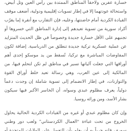
خسارة عفرين ولاحقاً المناطق الممتدة بين رأس العين وتل أبيض،
واستحالة عودتهما إلا في إطار تسويات إقليمية ودولية، أضعف موقف
القيادة الكردية أمام حاضنتها، وعليه، فإن التقارب مع أنقرة إما يقرّب
أكراد سورية من تسوية تعيدهم إلى إدارة المناطق التي خسروها أو
تجنبهم على الأقل خسارة جديدة وخصوصاً في ظل الحديث المتزايد
عن عملية عسكرية تركية جديدة تنطلق من الدرباسية. إضافة لكون
المفاوضات المباشرة مع تركيا، تُسقط من يد موسكو إحدى أهم
أوراقها التي جعلت آلياتها تسير في مناطق لم تكن لتحلم فيها، من
المالكية إلى عين العرب، وهي رسالة تعيد خلط أوراق القوة
والتوازنات، في إطار الانضمام إلى تسوية شاملة إن وجدت دعماً
دولياً، يعرف مظلوم عبدي وسواه، أن الخاسر الأكبر فيها سيكون
بشار الأسد، ومن ورائه روسيا.
وإن كان مظلوم عبدي أو غيره من القيادات الكردية الحالية يحاول
الخروج من تحت عباءة “العمال الكردستاني” ولعب دور وطني
سوري، فإنه حرياً به أن يعلم بأن التعويل على الولايات المتحدة أو