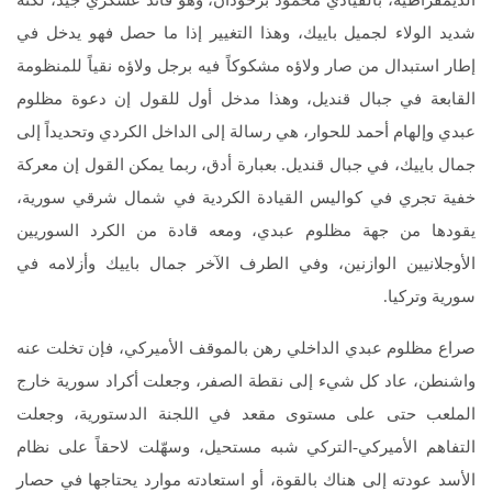
شديد الولاء لجميل باييك، وهذا التغيير إذا ما حصل فهو يدخل في
إطار استبدال من صار ولاؤه مشكوكاً فيه برجل ولاؤه نقياً للمنظومة
القابعة في جبال قنديل، وهذا مدخل أول للقول إن دعوة مظلوم
عبدي وإلهام أحمد للحوار، هي رسالة إلى الداخل الكردي وتحديداً إلى
جمال باييك، في جبال قنديل. بعبارة أدق، ربما يمكن القول إن معركة
خفية تجري في كواليس القيادة الكردية في شمال شرقي سورية،
يقودها من جهة مظلوم عبدي، ومعه قادة من الكرد السوريين
الأوجلانيين الوازنين، وفي الطرف الآخر جمال باييك وأزلامه في
سورية وتركيا.
صراع مظلوم عبدي الداخلي رهن بالموقف الأميركي، فإن تخلت عنه
واشنطن، عاد كل شيء إلى نقطة الصفر، وجعلت أكراد سورية خارج
الملعب حتى على مستوى مقعد في اللجنة الدستورية، وجعلت
التفاهم الأميركي-التركي شبه مستحيل، وسهّلت لاحقاً على نظام
الأسد عودته إلى هناك بالقوة، أو استعادته موارد يحتاجها في حصار