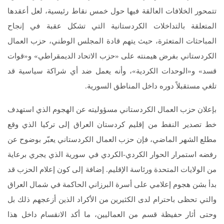
تتمحور الخلافات العالقة فيها حول خمس نقاط رئيسية، لعل أعقدها
المتعلقة بالتداخلات الكردستانية التي تشكل عقبة في إنجاح
المباحثات المتعثرة، حيث يتهم قادة المجلس الوطني، حزب العمال
الكردستاني بفرض هيمنته على «حزب الاتحاد الديمقراطي» و«قوات
قسد» و«الوحدات الكردية»، وأنه يعمل ضد أي شراكة سياسية قد
تلغي مستقبلاً دوره داخل المناطق السورية.
بإعلان حزب العمال الكردستاني مسؤوليته عن الهجوم الذي استهدف
خط تصدير النفط من إقليم كردستان العراق إلى تركيا الذي وقع
مطلع الشهر الماضي، فإن حزب العمال الكردستاني يعبّر بوضوح عن
رفضه استمرار الحوار الكردي-الكردي في سورية الذي يجري برعاية
من الولايات المتحدة ورئاسة الإقليم. إضافة إلى كون إعلام الحزب قد
بدأ بشن هجوم إعلامي على أسرة البرزاني الحاكمة في شمال العراق
والتي تحظى باحترام لدى الكثيرين من الأكراد الذين أزعجهم ذلك بل
وحتى أثار حفيظة قسم من العماليين، ما أكد الانقسام داخل هذا