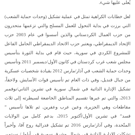
يُعلى عليها شيء.
لعل خطابات الكراهية تمثل في عملية تشكيل (وحدات حماية الشعب)
التي برزت في بداية التحول للعمل المسلح والتي تزعمها متحدرون
من حزب العمال الكردستاني والذين أسسوا في عام 2003 حزب
الإتحاد الديمقراطي، ويعتبر حزب الاتحاد الديمقراطي الحامل الفاعل
للمشروع الكردي في سورية، حيث قام في بداية الثورة بتأسيس
مجلس شعب غرب كردستان في كانون الأول/ديسمبر 2011 وتأسيس
وحدات حماية الشعب في آذار/مارس 2012 بقيادة شخصيات عسكرية
من جبال قنديل، وفي ذات العام تم تأسيس قوات الأسايش. ولاحقاً،
تشكيل الإدارة الذاتية في شمال سورية في تشرين الثاني/نوفمبر
2013، والتي تم عبرها تقسيم المناطق الخاضعة لسيطرته إلى ثلاث
مقاطعات وهي الجزيرة، وعين عرب وعفرين. ثم تلاها تأسيس ”
قسد” في تشرين الأول/أكتوبر 2015، بدعم كامل من الولايات
المتّحدة، وفي آذار/مارس 2016 تم تشكيل فدرالية روج آفا، وأخيراً
تشكلت الإدارة الذاتية في شمال وشرق سورية في أيلول/ سبتمبر