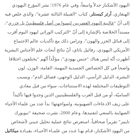
اليهود الأشكناز جدلاً واسعاً، وفي عام 1976؛ نشر المؤرخ اليهودي
الهنغاري،
آرثر كيستلر
، كتاب “القبيلة الثالثة عشرة”، والذي خلص فيه
إلى أنّ “
غالبية اليهود العصريين ليسوا من أصل فلسطينيّ بل خزري
“،
مسنداً الخلاصة بالإشارة إلى أنّ “التركيب الوراثي ليهود اليوم أقرب
إلى قبائل الخزر والهون”، وتزامن ذلك مع تأكديات عالم الاجتماع
الأمريكي اليهودي، رفائيل باتاي، أنّ نتائج أبحاث علم الأجناس البشرية
أظهرت أنّه ليس هناك “جنس يهودي”، مؤكّداً أنّهم “يختلفون اختلافا
واضحاً في كل الخصائص الجسدية المهمة: القامة، الوزن، لون
البشرة، الدليل الرأسي، الدليل الوجهي، فصائل الدم”، وبسبب
التوظيفات المختلفة لهذه الاستنتاجات، سواء من قبل معادي
الساميّة، أو من قبل العرب والفلسطينيين الذين وجدوا فيها تأكيداً
على زيف الادعاءات الصهيونية. ولمواجهتها؛ بدأ عدد من علماء الأحياء
الصهاينة بالسعي لتفنيدها، وعام 2000، نشرت صحيفة “نيويورك
تايمز” تقريراً صحافياً، استعرض نتائج عملية تحليل جيني لأشخاص
من اليهود الأشكناز، قـام بهـا عـدد من علمـاء الأحيـاء، بقيـادة
ميكائيل