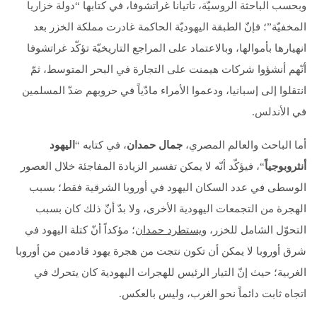
وبحسب الباحثة الروسيّة، تاتيانا غراتشوفا، في كتابها “دولة خزاريا
المخفيّة”؛ فإنّ الطبقة اليهوديّة الحاكمة غادرت مملكة الخزر بعد
انهيارها بأموالها، وبالاعتماد على المراجع التاريخيّة تؤكّد غراتشوفا
أنّهم أنشؤوا شركات هيمنت على التجارة في البحر المتوسط، ثمّ
انتقلوا إلى إسبانيا، ودعموا الأمراء مادّياً في حروبهم ضدّ المسلمين
في الأندلس.
أما الباحث والعالم المصري،
جمال حمدان
، في كتابه “
اليهود
أنثروبوجياً
“، فيؤكّد أنّه لا يمكن تفسير الزيادة المفاجئة خلال العصور
الوسطى في عدد السكان اليهود في أوروبا الشرقية فقط؛ بسبب
الهجرة من التجمعات اليهودية الأخرى، ولا بدّ أنّ ذلك كان بسبب
التحوّل الشامل للخزر،
ويستطرد حمدان
؛ مؤكداً أنّ كتلة اليهود في
شرق أوروبا لا يمكن أن تكون نتجت من هجرة يهود قادمين من أوروبا
الغربية؛ حيث إنّ التيار الرئيس للهجرات اليهودية كان يتحرك في
اتجاه ثابت دائماً نحو الغرب، وليس بالعكس.