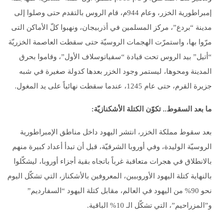
إمبراطورية الخزر، وعام 944م، قام الروس بالتقدم حتى وصلوا إلى
مدينة “بردع”، مركز المسلمين في أذربيجان، ونهبوا كلّ الأماكن التى
مرّوا بها، واستمرّت الهجمات الروسيّة حتى سقطت العاصمة الخزريّة
“أتيل” بيد الروس تحت قيادة “سفياتوسلاف الأول”، وقاموا بحرق
المدينة ومحوها، ليستمر وجود الخزر بعدها كدولة صغيرة في شبه
جزيرة القرم، حتى عام 1245، عندما سقطت نهائياً على يد المغول.
ما بعد السقوط.. تكوّن الكتلة الأشكنازيّة
:
بعد سقوط مملكة الخزر، انتشر اليهود داخل مناطق الإمبراطورية
الروسيّة الوليدة، وفي أوروبا الشرقيّة، قبل أن تبدأ أعداد كبيرة منهم
بالانطلاق في هجرات متعاقبة غرباً باتجاه بقية أجزاء أوروبا، ليشكّلوا
بالنهاية كتلة اليهود الأوروبيين، المعروفين بالأشكناز، التي تشكّل اليوم
نحو 90% من اليهود في العالم، مقابل كتلة اليهود “السفارديم”
و”المزراحيم”، التي تشكّل الـ 10% الباقية.