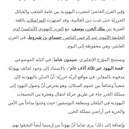
وفي القرن العاشر؛ انتشرت اليهودية بين عامة الشعب والقبائل
الخزريّة حتى غدت دين الغالبية، وقد اشتهرت
المراسلات
باللغة
العبرية
بين
ملك الخزر، يوسف
، مع
الوزير اليهودي الأندلسيّ لدى
الخليفة الأموي عبد الرحمن الناصر،
حسداي بن شبروط
، في القرن
العاشر، وهي محفوظة إلى اليوم.
ويستنتج المؤرخ الإنجليزي،
سيمون شاما
، في كتابه الموسوعي
“
قصة اليهود عبر ثلاثة آلاف عام
“، بالاستناد إلى وجود لفائف يهوديّة
مدفونة بالمقابر، في مواقع أثريّة خزريّة؛ أنّ التديّن باليهودية كان
شعبياً وشائعاً بين عموم السكان، وهو يفترض أنّ وصول اليهود إلى
مملكة الخزر جاء عن طريق حركة انتقال وهجرة من التجمعات
اليهودية في البلقان ومنطقة البوسفور؛ حيث وجدوا مناخاً من الأمن
والحرية في أراضي مملكة الخزر.
وإضافة إلى ذلك؛ يرى شاما أنّ يهوداً من إرمينيا أيضاً التحقوا بهم،