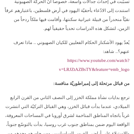
تسبّبت في إحداث جدالات واسعة، خصوصاً أنّ الحركة الصهيونية
استندت إلى الادّعاء بأحقيّة اليهود في أرض فلسطين، باعتبارهم عرقاً
نقيّاً منحدراً من قبيلة عبرانية سكنتها، وأقامت فيها ملكاً ردحاً من
الزمن، لتشكل هذه الدراسات تحدياً حقيقياً لهم.
يُعدّ يهود الأشكناز الحكام الفعليين للكيان الصهيوني .. ماذا تعرف
عنهم؟.. شاهد:
https://www.youtube.com/watch?
v=LRJZtAZBsTY&feature=emb_logo
من قبائل مرتحلة إلى إمبراطوريّة منافسة
:
ترجع بدايات نشأة مملكة الخزر إلى النصف الثاني من القرن الرابع
الميلادي، عندما بدأت قبائل الخزر، وهي القبائل التركيّة التي انتشرت
غرباً باتجاه المناطق المتاخمة لشرق أوروبا في المساحات المعروفة،
الواقعة اليوم ضمن بمناطق جنوب غرب روسيا، بدأت بالتوسّع جنوباً،
والاستيلاء على أراضي الفرس الساسانيين، ومن جاورهم وحدهم من