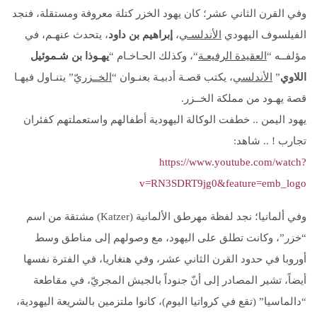
وفي القرن الثاني عشر؛ كان يهود الخزر كتلة معروفة ومستقلة، فنجد
الفيلسوف اليهودي
الأندلسـي
،
إبراهيم بن داود
، يتحدث عنهـم، في
مؤلفــه “
العقيدة الرفيعـة
“، وكذلك الحـاخـام “
يهـوذا بن شـموئيل
اللاوي
”
الأندلسي
، يكتب قصـة أدبيـة بعنـوان “
الخــزريّ
” يتنـاول فيهـا
قصة يهـود من مملكة الخــزر.
يهود اليمن .. خطفت الوكالة اليهودية أطفالهم واستعملتهم كفئران
تجارب ! .. شاهد:
https://www.youtube.com/watch?
v=RN3SDRT9jg0&feature=emb_logo
وفي ألمانيا؛ نجد لفظة مهرطق الألمانية (Katzer) مشتقة من اسم
“خزر”، وكانت تطلق على اليهود، مع وصولهم إلى مناطق وسط
أوروبا في حدود القرن الثاني عشر، وفي هنغاريا، في الفترة نفسها
أيضاً، تشير المصادر إلى أنّ جنوداً بالجيش المجريّ، في مقاطعة
“دالماسيا” (تقع في كرواتيا اليوم)، كانوا ملتزمين بالشريعة اليهودية،