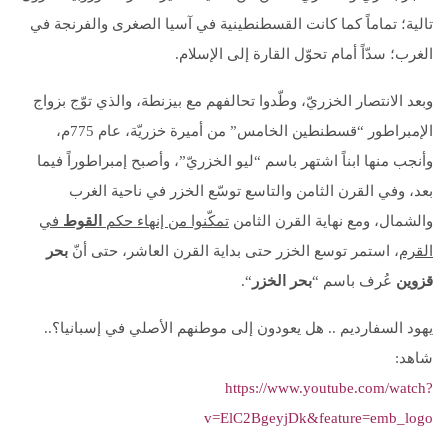
تالية؛ تماماً كما كانت القسطنطينية في آسيا الصغرى والفرنجة في
الغرب؛ سدّاً أمام تحوّل القارة إلى الإسلام.
وبعد الانتصار الخزريّ، وطّدوا تحالفهم مع بيزنطة، والذي توّج بزواج
الإمبراطور “قسطنطين الخامس” من أميرة خزريّة، عام 775م،
وأنجب منها ابناً اشتهر باسم “ليو الخزريّ”، وأصبح إمبراطوراً فيما
بعد، وفي القرن الثامن والتاسع توسّع الخزر في ناحية الغرب
والشمال، ومع نهاية القرن الثامن
تمكّنوا من إنهاء حكم
القوط
في
القرم
، استمر توسع الخزر حتى بداية القرن العاشر، حتى أنّ
بحر
قزوين
عُرف باسم “
بحر الخزر
“.
يهود السفارديم .. هل يعودون إلى موطنهم الأصلي في إسبانيا؟..
شاهد:
https://www.youtube.com/watch?
v=ElC2BgeyjDk&feature=emb_logo