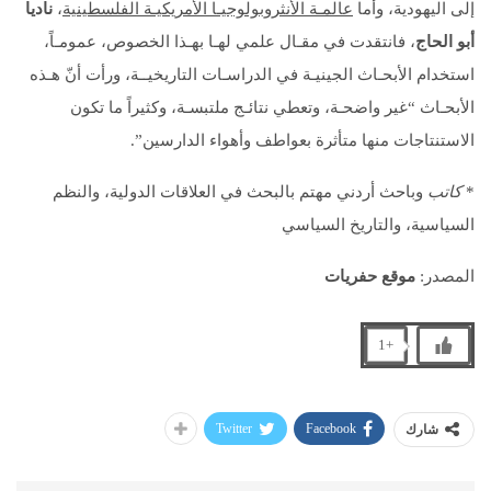
إلى اليهودية، وأما
عالمـة الأنثروبولوجيـا الأمريكيـة الفلسطينية
،
ناديا
أبو الحاج
، فانتقدت في مقـال علمي لهـا بهـذا الخصوص، عمومـاً،
استخدام الأبحـاث الجينيـة في الدراسـات التاريخيــة، ورأت أنّ هـذه
الأبحـاث “غير واضحـة، وتعطي نتائـج ملتبسـة، وكثيراً ما تكون
الاستنتاجات منها متأثرة بعواطف وأهواء الدارسين”.
*
كاتب
وباحث أردني مهتم بالبحث في العلاقات الدولية، والنظم
السياسية، والتاريخ السياسي
المصدر:
موقع حفريات
+1
Twitter
Facebook
شارك