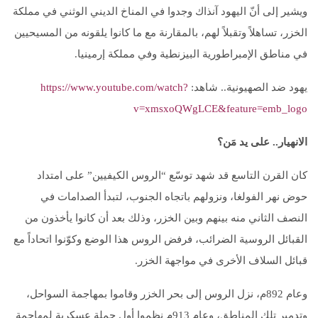
ويشير إلى أنّ اليهود آنذاك وجدوا في المناخ الديني الوثني في مملكة
الخزر، تساهلاً وتقبلاً لهم، بالمقارنة مع ما كانوا يلقونه من المسيحيين
في مناطق الإمبراطورية البيزنطية وفي مملكة إرمينيا.
يهود ضد الصهيونية.. شاهد:
https://www.youtube.com/watch?
v=xmsxoQWgLCE&feature=emb_logo
الانهيار.. على يد مَن؟
كان القرن التاسع قد شهد توسّع “الروس الكيفيين” على امتداد
حوض نهر الفولغا، ونزولهم باتجاه الجنوب، لتبدأ الصدامات في
النصف الثاني منه بينهم وبين الخزر، وذلك بعد أن كانوا يأخذون من
القبائل الروسية الضرائب، فرفض الروس هذا الوضع وكوّنوا اتحاداً مع
قبائل السلاف الأخرى في مواجهة الخزر.
وعام 892م، نزل الروس إلى بحر الخزر وقاموا بمهاجمة السواحل،
وتدمير تلك المناطق، وعام 913م نظموا أول حملة عسكرية لمهاجمة