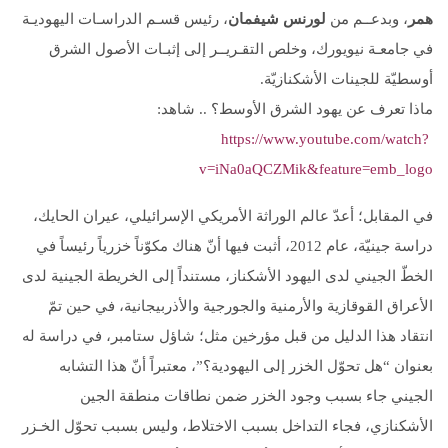
همر
، وبدعــم من
لورنس شيفمان
، رئيس قسـم الدراسـات اليهوديـة
في جامعـة نيويورك، وخلص التقـريــر إلى إثبـات الأصول الشرق
أوسطيّة للجينات الأشكنازيّة.
ماذا تعرف عن يهود الشرق الأوسط؟ .. شاهد:
https://www.youtube.com/watch?
v=iNa0aQCZMik&feature=emb_logo
في المقابل؛ أعدّ عالم الوراثة الأمريكي الإسرائيلي، عيران الحايك،
دراسة جينيّة، عام 2012، أثبت فيها أنّ هناك مكوّناً خزرياً رئيساً في
الخطّ الجيني لدى اليهود الأشكناز، مستنداً إلى الخريطة الجينية لدى
الأعراق القوقازية والأرمنية والجورجية والأذربيجانية، في حين تمّ
انتقاد هذا الدليل من قبل مؤرخين مثل؛ شاؤل ستامبر، في دراسة له
بعنوان “هل تحوّل الخزر إلى اليهودية؟”، معتبراً أنّ هذا التشابه
الجيني جاء بسبب وجود الخزر ضمن نطاقات منطقة الجين
الأشكنازي، فجاء التداخل بسبب الاختلاط، وليس بسبب تحوّل الخـزر