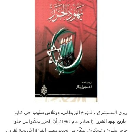
ويرى المستشرق والمؤرخ البريطاني،
دوغلاس دنلوب
، في كتابه
“
تاريخ يهود الخزر
” (الصادر عام 1967)، أنّ الخزر تمكّنوا من خلق
حاجز بشريّ وعسكريّ، تمكّن من تحديد مصير القارّة الأوروبية لقرون