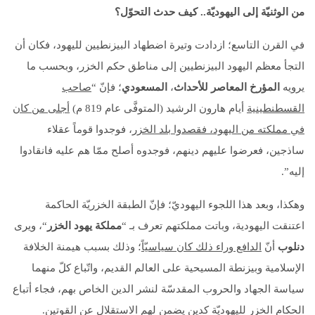
من الوثنيّة إلى اليهوديّة.. كيف حدث التحوّل؟
في القرن التاسع؛ ازدادت وتيرة اضطهاد البيزنطيين لليهود، فكان أن
التجأ معظم اليهود البيزنطيين إلى مناطق حكم الخزر، وبحسب ما
يرويه
المؤرخ المعاصر للأحداث
،
المسعودي
؛ فإنّ “
صاحب
القسطنطينية
أيام هارون الرشيد (المتوفَّى عام 819 م)
أجلى من كان
في مملكته من اليهود، فقصدوا بلد الخزر
، فوجدوا قوماً عقلاء
ساذجين، فعرضوا عليهم دينهم، فوجدوه أصلح ممّا هم عليه فانقادوا
إليه”.
وهكذا، وبعد هذا اللجوء اليهوديّ؛ فإنّ الطبقة الخزريّة الحاكمة
اعتنقت اليهودية، وباتت مملكتهم تعرف بـ “
مملكة يهود الخزر
“، ويرى
دنلوب
أنّ
الدافع وراء ذلك كان سياسيّاً
؛ وذلك بسبب هيمنة الخلافة
الإسلامية وبيزنطة المسيحية على العالم القديم، واتّباع كلّ منهما
سياسة الجهاد والحروب المقدسّة لنشر الدين الخاص بهم، فجاء أتباع
الحكام الخزر لليهوديّة كدين يضمن لهم الاستقلال عن القوتين.