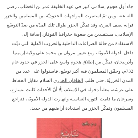
جاء أول هجوم إسلامي كبير في عهد الخليفة عمر بن الخطاب، رضي
الله عنه، ومن ثمّ استمرت المواجهات الحدوديّة بين المسلمين والخزر
قرابة نصف القرن، وقد تمكّن الخزر طوال تلك المدّة من صدّ التوسّع
الإسلامي، مستفيدين من صعوبة جغرافيا القوقاز، إضافة إلى
الاستفادة من حالة الصراعات الداخلية والحروب الأهلية التي دبّت
داخل الدولة الأمويّة، ومع تعيين مروان بن محمد على ولاية إرمينيا
وأذربيجان، تمكّن من إطلاق هجوم واسع على الخزر في حدود عام
732م، وحقّق المسلمون فيه أكبر توسّع، فاستولوا على عدد من
المدن الخزريّة، حتى طلب
الخاقان الخزري
السلام مقابل الحفاظ
على عرشه، معلناً دخوله في الإسلام، إلّا أنّ الأحداث كانت تتسارع،
وسرعان ما قامت الثورة العباسية وانهارت الدولة الأمويّة، فتراجع
المسلمون وتمكّن الخزر من استعادة أراضيهم من جديد.