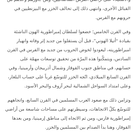
القبائل الأخرى، وانتهى ذلك إلى تحالف الخزر مع البيزنطيين في
حروبهم مع الفرس.
وفي القرن الخامس؛ خضعوا لسلطان إمبراطورية الهون الناشئة
بقيادة “أتيلا الهوني”، قبل أن يستقلوا من جديد إثر وفاته وانهيار
امبراطوريته، ليعودوا لخوض الحروب من جديد مع الفرس في القرن
السادس، ويتمكّنوا هذه المرّة من تحقيق توسعات مهمّة على
حسابهم، في مناطق جنوب القوقاز وشمال أذربيجان وأرمينيا، وفي
القرن السابع الميلادي، اتّجه الخزر للتوسّع غرباً على حساب البلغار،
وعلى امتداد السواحل الشمالية لبحر آزوف والبحر الأسود.
وتزامن ذلك مع صعود العرب المسلمين في القرن السابع، واتجاههم
للتوسّع بكلّ الاتجاهات، وسيطرتهم على مساحات شاسعة من أراضي
إمبراطورية فارس، ومن ثم الاتجاه إلى مناطق إرمينيا، ومن بعدها
القوقاز، وهنا بدأ الصدام بين المسلمين والخزر.