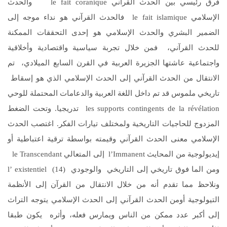
فرق رئيسي بين الحدث القرآني le fait coranique والحدث
الإسلامي le fait islamique فالحدث القرآني هو نداء موجه إلى
الضمير البشري والحدث الإسلامي هو إحدى التحققات الممكنة
للحدث القرآني، فمن خلال تجربة سياسية واقتصادية وأخلاقية
واجتماعية عاشتها الجزيرة العربية في القرن السابع الميلادي، تم
الانتقال من الحدث القرآني إلى الحدث الإسلامي الذي هو إسقاط
تاريخي ملموس قد تم داخل اللغة العربية والدعامات المحتملة للوحي
les supports contingents de la révélation تدريجيا. وتحت الضغط
المزدوج للحاجيات التاريخية ولمختلف تيارات الفكر. اغتصب الحدث
الإسلامي معنى الحدث القرآني وقيمته بواسطة ترقية اعتباطية أو
إيديولوجية من المحايث l’Immanent إلى المتعالي le Transcendant
ومن الما فوق تاريخي إلى التاريخي والوجودي l’ existentiel (14)
ونلاحظ مما تقدم أنه من خلال الانتقال من القرآن إلى الأنظمة
التيولوجية أومن الحدث القرآني إلى الحدث الإسلامي يتوجه التراث
إلى أكبر عدد ممكن من الناس ويمارس فعله، وأثره يكون طبقا