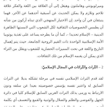
وميرلوبونتي وهاملتون وهيغل إلى أن العلاقة بين اللغة والفكر علاقة
تلاحم وتلازم ولا يمكن الحديث عن أسبقية أحدهما عن الآخر، فهما
ينبثقان في آن واحد. إن الاختيار المنهجي الذي تبناه أركون من شأنه
أن يطمس الخصوصيات الثقافية لكل الشعوب التي لامستها الظاهرة
الدينية – الإسلام تحديدا -، كما أن ما يطرحه يساعد على تغذية يوتوبيا
الأمة الإسلامية الواحدة ذات القيم الروحية الجامعة، حيث يتم إهمال
التاريخ واللغة في نحت المميزات الحضارية للشعوب ويقلل من الثراء
الذي يمكن أن يغنمه الإسلام من تلك الثقافات.
2 –
التّراث والتّراثات في المجال الإسلاميّ
:
لقد قدم التراث الإسلامي نفسه في مرحلة تشكله بديلا عن التراث
السابق له واعتبر نفسه يؤسس خصوصيته بعيدا عن سلفه ودون
الارتباط به ورمى بذلك التراث العربي السابق للإسلام كليا في دائرة
الجهل والفوضى والظلم والضلال والوثنية والقمع والتعسف أي بكلمة
أخرى رمي به في ” ظلمات الجهل ” وفي هذا تجن على الحقيقة