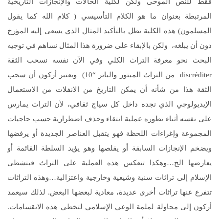
فقط للنص الموحى ولكن لكلية الحالات والإنجازات التاريخية
المرتبطة بعنوان ما هو الكلام التأسيسي ( كلام الله كما يقول
المسلمون) هذه الكلية تظل بالتأكيد المثال الذي يسعى إليه المؤرخ
دون أن يبلغه، ولكن بالإبقاء على ضرورة هذا المثال نساهم في توجيه
البحث نحو معرفة التراث الكلي وفي الآن نفسه نسحب الثقة
discréditer من التراث المبتور والباتر “10) ويعتبر أركون أن سحب
الثقة هذا من شأنه أن يمكن التاريخ من الانفلات من الاستعمال
الإيديولوجي الذي نجده داخل كل سياج ثقافي، لأن التراث يمارس
على نفسه أثناء تطوره عملية انتقاء وحذف اضطرارية حسب حاجيات
المجموعة وإغراءات اللحظة فهو يتقبل العناصر الجديدة أو يرفضها
ويضخم الإنجازات السابقة أو يقلصها وهو يؤيد السلطة القائمة أو
يعارضها الخ…وهكذا تنعكس هذه العملية على التراث فيتشظى
الإسلام إلى تراثات سنية وشيعية وخارجية واعتزالية…وهذه التراثات
تتفرع عنها تراثات أخرى عديدة، معادية لبعضها البعض. لذلك سيعمد
أركون إلى محاولة لملمة الوعي الإسلامي لتخطي هذه الانقسامات.