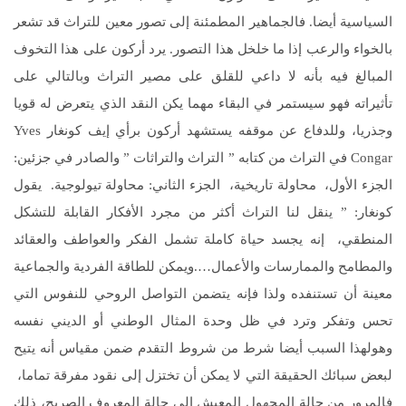
السياسية أيضا. فالجماهير المطمئنة إلى تصور معين للتراث قد تشعر
بالخواء والرعب إذا ما خلخل هذا التصور. يرد أركون على هذا التخوف
المبالغ فيه بأنه لا داعي للقلق على مصير التراث وبالتالي على
تأثيراته فهو سيستمر في البقاء مهما يكن النقد الذي يتعرض له قويا
وجذريا، وللدفاع عن موقفه يستشهد أركون برأي إيف كونغار Yves
Congar في التراث من كتابه ” التراث والتراثات ” والصادر في جزئين:
الجزء الأول، محاولة تاريخية، الجزء الثاني: محاولة تيولوجية. يقول
كونغار: ” ينقل لنا التراث أكثر من مجرد الأفكار القابلة للتشكل
المنطقي، إنه يجسد حياة كاملة تشمل الفكر والعواطف والعقائد
والمطامح والممارسات والأعمال….ويمكن للطاقة الفردية والجماعية
معينة أن تستنفده ولذا فإنه يتضمن التواصل الروحي للنفوس التي
تحس وتفكر وترد في ظل وحدة المثال الوطني أو الديني نفسه
وهولهذا السبب أيضا شرط من شروط التقدم ضمن مقياس أنه يتيح
لبعض سبائك الحقيقة التي لا يمكن أن تختزل إلى نقود مفرقة تماما،
فالمرور من حالة المجهول المعيش إلى حالة المعروف الصريح، ذلك