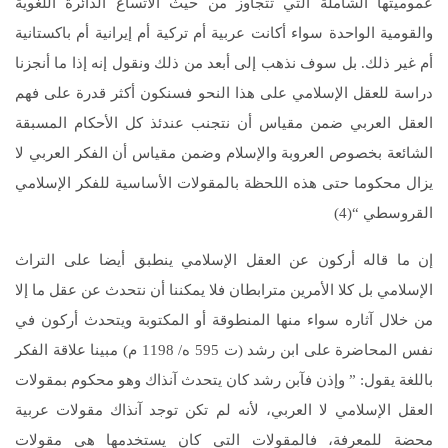
عموميتها الشاملة التي تتجاوز من حيث الاتساع الدائرة اللغوية
والقومية الواحدة سواء أكانت عربية أم تركية أم إيرانية أم باكستانية
أم غير ذلك. بل سوف نذهب إلى أبعد من ذلك ونقول إنه إذا ما أنجزنا
دراسة للعقل الإسلامي على هذا النحو فسنكون أكثر قدرة على فهم
العقل العربي ضمن مقياس أن نتجنب عندئذ كل الأحكام المسبقة
الشائعة بخصوص العروبة والإسلام وضمن مقياس أن الفكر العربي لا
يزال محكوما حتى هذه اللحظة بالمقولات الأساسية للفكر الإسلامي
القروسطي “(4)
إن ما قاله أركون عن العقل الإسلامي ينطبق أيضا على التراث
الإسلامي بل كلا الأمرين مترابطان فلا يمكننا أن نتحدث عن عقل ما إلا
من خلال آثاره سواء منها المنطوقة أو المكتوبة ويتحدث أركون في
نفس المحاضرة على ابن رشد (ت 595 ه/ 1198 م) مبينا علاقة الفكر
باللغة يقول: ” وإذن فآبن رشد كان يتحدث آنذاك وهو محكوم بمقولات
العقل الإسلامي لا العربي، لأنه لم تكن توجد آنذاك مقولات عربية
محضة للمعرفة، فالمقولات التي كان يستخدمها هي مقولات