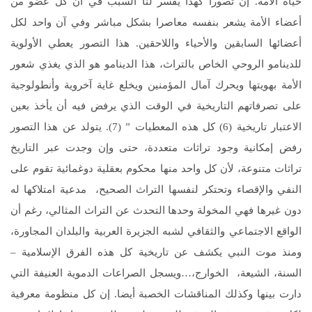
حياة الأمة. إن تصورا كهذا يفسر لنا السبب في أن كل عضو من
أعضاء الأمة يشعر بنفسه معاصرا بشكل مباشر وفي آن واحد لكل
أعضائها السابقين والأحياء واللاحقين. هذا التصور يعطي الأولوية
للدينامو الروحي الخاص بالتراث، هذا الدينامو هو الذي يغذي شعور
الأمة بهويتها ويحرك آمال المؤمنين ويخلع غاية آخروية وأنطولوجية
على تصرفاتهم التاريخية في الوقت الذي يرفض فيه أن يأخذ بعين
الاعتبار تاريخية (6) كل هذه المعطيات ” (7). يتولد عن هذا التصور
رفض إمكانية وجود تراثات متعددة، حتى وإن وجدت عبر التاريخ
تراثات متنوعة، لأن كل واحد منها محكوم بعقلية دوغمائية تقوم على
النفي والإقصاء وتحتكر لنفسها التراث الصحيح، مدعية امتلاكها له
دون غيرها فهي المخولة وحدها التحدث عن التراث المثالي، رغم أن
الواقع الاجتماعي والثقافي لشبه الجزيرة العربية والبلدان المجاورة،
ومنذ موت النبي يكشف عن تاريخية كل هذه الفرق الإسلامية –
السنة، الشيعة، الخوارج،…ويسجل الصراعات الدموية العنيفة التي
دارت بينها وكذلك المناقشات الخصبة أيضا. إن كل منظومة معرفية