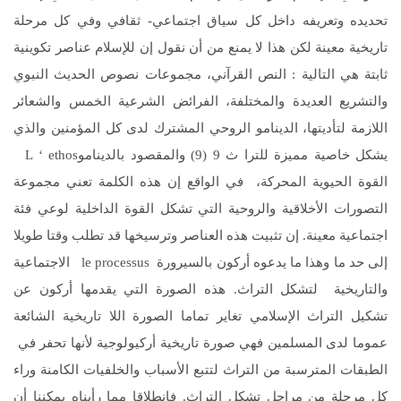
تحديده وتعريفه داخل كل سياق اجتماعي- ثقافي وفي كل مرحلة
تاريخية معينة لكن هذا لا يمنع من أن نقول إن للإسلام عناصر تكوينية
ثابتة هي التالية : النص القرآني، مجموعات نصوص الحديث النبوي
والتشريع العديدة والمختلفة، الفرائض الشرعية الخمس والشعائر
اللازمة لتأديتها، الدينامو الروحي المشترك لدى كل المؤمنين والذي
يشكل خاصية مميزة للترا ث 9 (9) والمقصود بالديناموL ‘ ethos
القوة الحيوية المحركة، في الواقع إن هذه الكلمة تعني مجموعة
التصورات الأخلاقية والروحية التي تشكل القوة الداخلية لوعي فئة
اجتماعية معينة. إن تثبيت هذه العناصر وترسيخها قد تطلب وقتا طويلا
إلى حد ما وهذا ما يدعوه أركون بالسيرورة le processus الاجتماعية
والتاريخية لتشكل التراث. هذه الصورة التي يقدمها أركون عن
تشكيل التراث الإسلامي تغاير تماما الصورة اللا تاريخية الشائعة
عموما لدى المسلمين فهي صورة تاريخية أركيولوجية لأنها تحفر في
الطبقات المترسبة من التراث لتتبع الأسباب والخلفيات الكامنة وراء
كل مرحلة من مراحل تشكل التراث. فانطلاقا مما رأيناه يمكننا أن