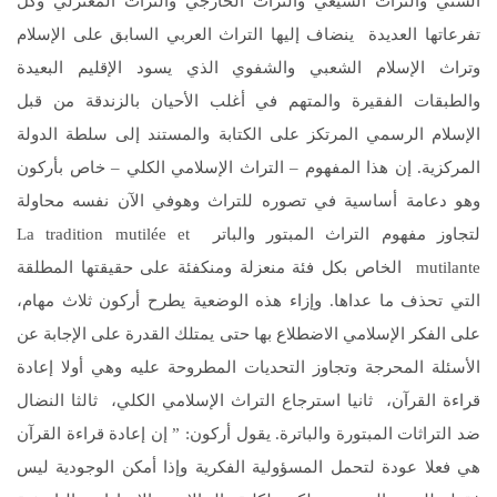
السني والتراث الشيعي والتراث الخارجي والتراث المعتزلي وكل
تفرعاتها العديدة ينضاف إليها التراث العربي السابق على الإسلام
وتراث الإسلام الشعبي والشفوي الذي يسود الإقليم البعيدة
والطبقات الفقيرة والمتهم في أغلب الأحيان بالزندقة من قبل
الإسلام الرسمي المرتكز على الكتابة والمستند إلى سلطة الدولة
المركزية. إن هذا المفهوم – التراث الإسلامي الكلي – خاص بأركون
وهو دعامة أساسية في تصوره للتراث وهوفي الآن نفسه محاولة
لتجاوز مفهوم التراث المبتور والباتر La tradition mutilée et
mutilante الخاص بكل فئة منعزلة ومنكفئة على حقيقتها المطلقة
التي تحذف ما عداها. وإزاء هذه الوضعية يطرح أركون ثلاث مهام،
على الفكر الإسلامي الاضطلاع بها حتى يمتلك القدرة على الإجابة عن
الأسئلة المحرجة وتجاوز التحديات المطروحة عليه وهي أولا إعادة
قراءة القرآن، ثانيا استرجاع التراث الإسلامي الكلي، ثالثا النضال
ضد التراثات المبتورة والباترة. يقول أركون: ” إن إعادة قراءة القرآن
هي فعلا عودة لتحمل المسؤولية الفكرية وإذا أمكن الوجودية ليس