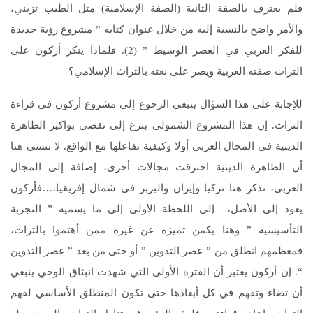
فلم يعترف بالصفة الثانية (الصفة الإسلامية) مثل الطيب تزيني،
والأمر واضح بالنسبة إليه من خلال عنوان كتابه ” مشروع رؤية جديدة
للفكر العربي في العصر الوسيط ” (2). فلماذا ينكر أركون على
التراث صفته العربية ويصر على نعته بالتراث الإسلامي؟
للإجابة على هذا السؤال ينبغي الرجوع إلى مشروع أركون في قراءة
التراث. إن هذا المشروع الشمولي ينزع إلى تقصي بواكير الظاهرة
الدينية في المجال العربي أولا وكيفية تفاعلها مع الواقع. لا ننسى هنا
أن الظاهرة الدينية اخترقت مجالات أخرى، إضافة إلى المجال
العربي، نذكر هنا تركيا وإيران والبربر في شمال إفريقيا،…فأركون
يعود إلى الأصل، إلى اللحظة الأولى إلى ما يسميه ” التجربة
التأسيسية ” وهنا يكمن تميزه عن غيره ممن أهتموا بالتراث،
فمعظمهم انطلق من ” عصر التدوين ” أو حتى من بعد ” عصر التدوين
“. إن أركون يعتبر أن الفترة الأولى التي شهدت انبثاق الوحي ينبغي
أن تضاء وتفهم في كل أبعادها حتى تكون المنطلق الأساسي لفهم