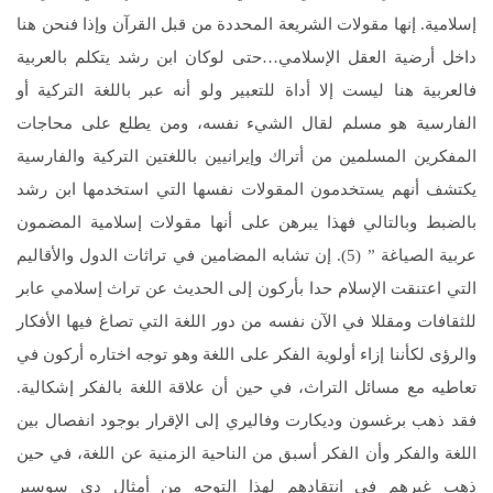
إسلامية. إنها مقولات الشريعة المحددة من قبل القرآن وإذا فنحن هنا
داخل أرضية العقل الإسلامي…حتى لوكان ابن رشد يتكلم بالعربية
فالعربية هنا ليست إلا أداة للتعبير ولو أنه عبر باللغة التركية أو
الفارسية هو مسلم لقال الشيء نفسه، ومن يطلع على محاجات
المفكرين المسلمين من أتراك وإيرانيين باللغتين التركية والفارسية
يكتشف أنهم يستخدمون المقولات نفسها التي استخدمها ابن رشد
بالضبط وبالتالي فهذا يبرهن على أنها مقولات إسلامية المضمون
عربية الصياغة ” (5). إن تشابه المضامين في تراثات الدول والأقاليم
التي اعتنقت الإسلام حدا بأركون إلى الحديث عن تراث إسلامي عابر
للثقافات ومقللا في الآن نفسه من دور اللغة التي تصاغ فيها الأفكار
والرؤى لكأننا إزاء أولوية الفكر على اللغة وهو توجه اختاره أركون في
تعاطيه مع مسائل التراث، في حين أن علاقة اللغة بالفكر إشكالية.
فقد ذهب برغسون وديكارت وفاليري إلى الإقرار بوجود انفصال بين
اللغة والفكر وأن الفكر أسبق من الناحية الزمنية عن اللغة، في حين
ذهب غيرهم في انتقادهم لهذا التوجه من أمثال دي سوسير