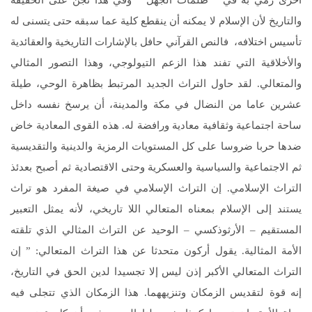
والتاريخ لأن الإسلام لا يمكنه أن ينقطع كلية عما سبقه حتى يتسنى له
تأسيس اختلافه، فالنص القرآني حافل بالإشارات التاريخية والعقائدية
والأخلاقية التي تفند هذا الزعم التيولوجي، وهذا التصور المثالي
والمتعالي. لقد حاول التراث الجديد المرتبط بظاهرة الوحي، طيلة
عشرين عاما من النضال في مكة والمدينة، أن يرسخ نفسه داخل
ساحة اجتماعية وثقافية معادية ورافضة له. هذه القوى المعادية خاض
ضدها حربا ضروسا على كل المستويات الرمزية والدينية والتقديسية
ثم الاجتماعية والسياسية والعسكرية وحتى الاقتصادية ثم أصبح بعدئذ
التراث الإسلامي. إن التراث الإسلامي في صيغة المفرد هو تراث
يستند إلى الإسلام بمعناه المتعالي اللا تاريخي، لأنه يمثل التعبير
المستقيم – الأرثوذكسي – الوحيد عن التراث المثالي الذي تلقته
الأمة المثالية. يقول أركون متحدثا عن هذا التراث المتعالي: ” إن
التراث المتعالي الأكبر إذن ليس إلا تجسيدا لدين الحق في التاريخ،
إنه قوة لتقديس الزمكان وتنزيههما. هذا الزمكان الذي تتجلى فيه