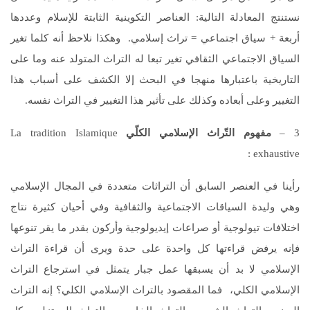
نستنتج المعادلة التالية: العناصر التكوينية الثابتة للإسلام وعددها
أربعة + سياق اجتماعي = تراث إسلامي. وهكذا نلاحظ أنه كلما تغير
السياق الاجتماعي الثقافي تغير تبعا له التراث المتولد عنه وما على
التاريخية باعتبارها منهجا في البحث إلا الكشف على أسباب هذا
التغيير وعلى أبعاده وكذلك على تأثير هذا التغيير في التراث نفسه.
3 –
مفهوم التّراث الإسلامي الكلّي
La tradition Islamique
exhaustive :
رأينا في العنصر السابق أن التراثات متعددة في المجال الإسلامي
وهي وليدة السياقات الاجتماعية والثقافية وفي أحيان كثيرة نتاج
اختلافات تيولوجية أو صراعات إيديولوجية وأركون بقدر ما يقر تنوعها
فإنه يرفض قراءتها كل واحدة على حدة ويرى أن قراءة التراث
الإسلامي لا بد أن يسبقها عمل جبار يتمثل في استرجاع التراث
الإسلامي الكلي، فما المقصود بالتراث الإسلامي الكلي؟ إنه التراث