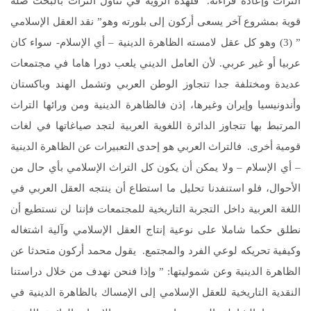
التراث وإعادة قراءته. فلهذه الرؤية في تناول التراث بالبحث صلة
قوية بمشروع آخر يسعى أركون إلى بلورته وهو” نقد العقل الإسلامي
” (3) وهو كل عقل لامسته الظاهرة الدينية – أي الإسلام- سواء كان
عربيا أو غير عربي. لأن العامل الديني يلعب دورا هاما في مجتمعات
عديدة ومختلفة جدا تتجاوز الوطن العربي وتشمل الهند وباكستان
وأندونيسيا وإيران وغيرها، إذن فالظاهرة الدينية ومن ورائها التراث
المرتبط بها تتجاوز الدائرة اللغوية العربية لتجد صياغاتها في لغات
قومية أخرى. فالتراث العربي هو إحدى التعبيرات عن الظاهرة الدينية
– أي الإسلام – ولا يمكن أن يكون كل التراث الإسلامي بأي حال من
الأحوال، فلو استنفدنا تحليل ما استطاع أن ينتجه العقل العربي في
اللغة العربية داخل التجربة التاريخية للمجتمعات فإننا لن نستطيع أن
نطلق حكما شاملا على نوعية إنتاج العقل الإسلامي وآلية اشتغاله
وكيفية تحريكه لوعي الفرد والمجتمع. يقول محمد أركون متحدثا عن
الظاهرة الدينية وعن شموليتها: ” وإذا فنحن نهدف من خلال دراستنا
النقدية التاريخية للعقل الإسلامي إلى الإمساك بالظاهرة الدينية في