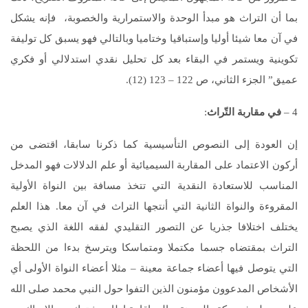
بما أن التراث هو مبدأ الوحدة والاستمرارية والخصوبة، فإنه يشكل
في آن معا شيئا أوليا وإستباقيا وختاميا وبالتالي فهو يسبق كل توليفة
تكوينية ويستمر في البقاء بعد كل تحليل نقدي استدلالي أو فكري
عميق” الجزء الثاني، ص 122 – 123 (12).
4 –
في مقاربة التّراث
:
إن العودة إلى النصوص التأسيسية كما ذكرنا سابقا، اقتضى من
أركون الاعتماد على المقاربة السيميائية أو علم الدلالات فهو المدخل
المناسب للاستعادة النقدية التي تتخذ مسافة بين النواة الأولية
المقروءة والنواة الثانية التي أنتجها التراث في آن معا. هذا العلم
يختلف اختلافا جذريا عن التصور التقليدي لفقه اللغة الذي يصبح
التراث بمقتضاه جسما مكتملا ومتماسكا ويترسخ بدءا من اللحظة
التي يتوصل فيها أعضاء جماعة معينة – مثلا أعضاء النواة الأولى أي
الأشخاص المدعوون مؤمنون الذين التفوا حول النبي محمد صلى الله