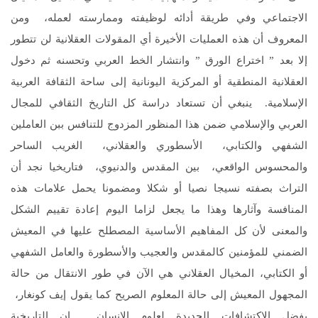
الاجتماعي وفي طريقة أدائه لوظيفته وممارسته لعمله، ومن
المعروف أن هذه العمليات الأخيرة أي المقولات العقلانية لن تتطور
إلا بعد ” اختراع الورق ” وانتشار الخط العربي وتحسنه ثم دخول
العقلانية المنطقية أو المركزية اليونانية إلى ساحة الثقافة العربية
الإسلامية. ينبغي أن تستعاد دراسة كل التاريخ الثقافي للمجال
العربي والإسلامي ضمن هذا المنظور المزدوج للتنافس ببن العاملين
الشفهي والكتابي، الأسطوري والعقلاني، الغريب الساحر
والمحسوس الواقعي، بين المقدس والدنيوي، فتاريخيا نجد أن
التراث بصفته نسيجا نصيا أو شكلا ومضمونا يحمل علامات هذه
المنافسة وآثارها وهذا ما يجعل لزاما اليوم إعادة تقييم الشكل
والمعنى لأن كل المفاهيم الأساسية المصطلح عليها في المعيش
الضمني للمؤمنين كالمقدس والعجيب والأسطورة والعامل الشفهي
أو الكتابي، المخيال العقلاني هي الآن في طور الانتقال من حالة
المجهول المعيش إلى حالة المعلوم الصريح كما يقول إيف كونغار،
بفضل الاكتشافات الجديدة لعلوم الإنسان. إن التاريخية