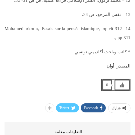
12 – محمد أركون، الفكر الإسلامي قراءة علمية، ص ص 31- 32.
13 – نفس المرجع، ص 34.
14 –312 Mohamed arkoun, Essais sur la pensée islamique, op cit
, pp 311.
* كاتب وباحث أكاديمي تونسي
المصدر:
أوان
0
Twitter
Facebook
شارك
التعليقات مغلقة.