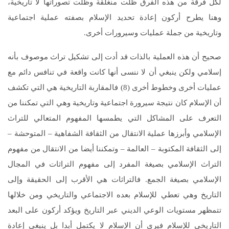
لكل فرقة من هذه الفرق ظلت منغلقة وظلت تصوراتها لا تاريخية،
وهنا يطرح أركون إعادة تحديد الإسلام بصفته عملية اجتماعية
وتاريخية من جملة عمليات وسيرورات أخرى.
صحيح أن هذه العملية بالذات قد أدت إلى تشكيل تراث موصوف بأنه
إسلامي ولكن ينبغي أن لا ننسى أنها كانت واقعة في تنافس دائم مع
عمليات أخرى وخطوط أخرى (8) فالمقاربة التاريخية هي التي تكشف
أن الإسلام كان نتيجة سيرورة اجتماعية وتاريخية وهي التي تمكننا من
التعرف على المشاكل التي يطمسها المفهوم المتعالي للتراث
الإسلامي وأبرزها عملية الانتقال من الثقافة الشفاهية – المتوحشة –
إلى الثقافة المكتوبة – العالمة – وتمكننا أيضا من الانتقال من مفهوم
التراث الإسلامي بصيغة المفرد إلى مفهوم التراثات في المجال
الإسلامي بصيغة الجمع. فالتراثات هي الأقرب إلى الحقيقة وإلى
التاريخ وهي تعطي للإسلام بعده الاجتماعي والتاريخي ومن خلالها
تتمظهر مستويات الوعي الديني عبر التاريخ ويؤكد أركون على البعد
التاريخي للإسلام فيرى أن الإسلام لا يكتمل أبدا بل ينبغي إعادة