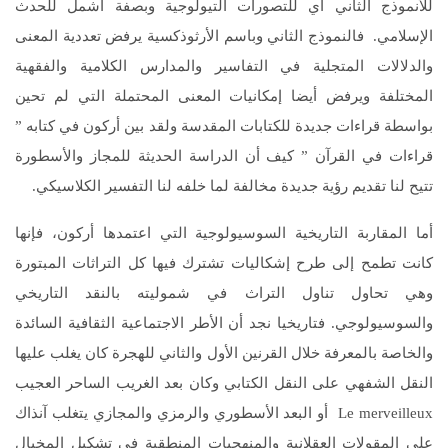
للأنموذج الثاني أي للتصورات التيولوجية وبصفة أشمل للحدث
الإسلامي. فالنموذج الثاني وباسم الأرثوذكسية يرفض تعددية المعنى
والدلالات المتجلية في التفاسير والمدارس الكلامية والفقهية
المختلفة ويرفض أيضا إمكانيات المعنى المحتملة التي لم تحين
بواسطة قراءات جديدة للكتابات المقدسة ولقد بين أركون في كتابه ”
قراءات في القرآن ” كيف أن الدراسة الحديثة للمجاز والأسطورة
تتيح لنا تقديم رؤية جديدة مخالفة لما خلفه لنا التفسير الكلاسيكي.
أما المقاربة التاريخية السوسيولوجية التي اعتمدها أركون، فإنها
كانت تطمح إلى طرح إشكاليات تشترك فيها كل التراثات المبتورة
وهي تحاول تناول التراث في شموليته بالنقد التاريخي
والسوسيولوجي. فتاريخيا نجد أن الأطر الاجتماعية الثقافية السائدة
والخاصة بالمعرفة خلال القرنين الأول والثاني للهجرة كان يغلب عليها
النقل الشفهي على النقل الكتابي وكان بعد الغريب الساحر العجيب
Le merveilleux أو البعد الأسطوري والرمزي والمجازي يتغلب آنذاك
على المقولات العقلانية والمنهجيات المنطقية في تشكيل المخيال