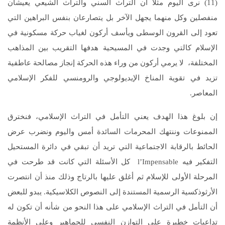
(11) نرى اليوم مثلا أن التراث السني والتراث الشيعي يعيشان
منفصلين وكل منهما يجهل الآخر بل يتصارعان بنفس البراهين التي
تعود إلى القرون الوسطى ويأسف أركون لغياب حركة مسكونية في
الإسلام كالتي وجدت في المسيحية هدفها التقريب بين المذاهب
المختلفة، لا يرمي أركون من وراء هذه الحركة إنجاز مصالحة عاطفية
تزيد في تقوية المناخ الإيديولوجي والرومنسي للفكر الإسلامي
المعاصر.
إن بلوغ هذا الهدف يعني التأمل في التراث الإسلامي، فنخترق
الممنوعات وننتهك المحرمات السائدة أمس واليوم ونضرب عرض
الحائط بالرقابة الاجتماعية التي تريد أن تبقي في دائرة المستحيل
التفكير فيه l’Impensable كل الأسئلة التي كانت قد طرحت في
المرحلة الأولى للإسلام ثم أغلق عليها بالرتاج وذلك منذ أن انتصرت
الأرثوذكسية الرسمية المستندة إلى النصوص الكلاسيكية. يبدو للبعض
أن التأمل في التراث الإسلامي على هذا النحو من شأنه أن تكون له
تداعيات خطيرة على التوازن النفسي للجماهير وعلى الأنظمة