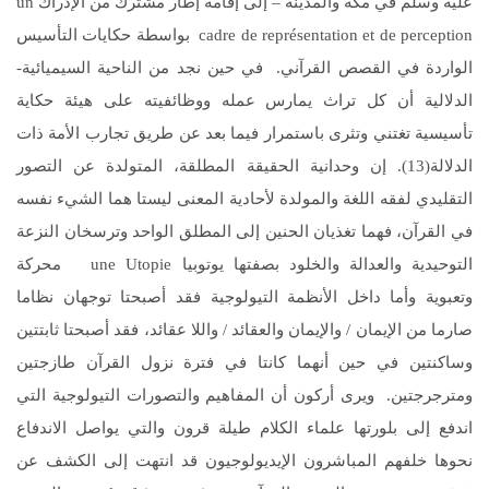
عليه وسلم في مكة والمدينة – إلى إقامة إطار مشترك من الإدراك un
cadre de représentation et de perception بواسطة حكايات التأسيس
الواردة في القصص القرآني. في حين نجد من الناحية السيميائية-
الدلالية أن كل تراث يمارس عمله ووظائفيته على هيئة حكاية
تأسيسية تغتني وتثرى باستمرار فيما بعد عن طريق تجارب الأمة ذات
الدلالة(13). إن وحدانية الحقيقة المطلقة، المتولدة عن التصور
التقليدي لفقه اللغة والمولدة لأحادية المعنى ليستا هما الشيء نفسه
في القرآن، فهما تغذيان الحنين إلى المطلق الواحد وترسخان النزعة
التوحيدية والعدالة والخلود بصفتها يوتوبيا une Utopie محركة
وتعبوية وأما داخل الأنظمة التيولوجية فقد أصبحتا توجهان نظاما
صارما من الإيمان / والإيمان والعقائد / واللا عقائد، فقد أصبحتا ثابتتين
وساكنتين في حين أنهما كانتا في فترة نزول القرآن طازجتين
ومترجرجتين. ويرى أركون أن المفاهيم والتصورات التيولوجية التي
اندفع إلى بلورتها علماء الكلام طيلة قرون والتي يواصل الاندفاع
نحوها خلفهم المباشرون الإيديولوجيون قد انتهت إلى الكشف عن