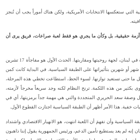
ية التي ستعكسها الانتخابات الأمريكية، ولكن هناك أموراً يجب أن تُنجز
فيته.
أزمة حقيقية، بل وكأن ما يجري هو فقط لعبة صراعات، فريق يرى أن
= صحيح، برأيي حدثان كان يمكنهما أن يُغيّرا عقلية الطبقة السياسية في لبنان، لجهة روحيتها ومقاربتها. الحدث الأول هو مفاجأة 17 تشرين
صمد أكثر من شهر أو شهرين بتأثيراتها على الطبقة السياسية. في البداية كانت كمن
عمل ما حتى تستعيد توازنها. لسوء الحظ، استطاعت تخطي هذه المرحلة،
بكثير من هذه اللكمة. ترنح النظام لكنه وجد سريعاً مخرجاً لأزمته،
ل وصفة سعد الحريري المتجددة والتي هي مهمة جداً برمزيتها، أي في
ت خفية. هذا الأمر أظهر أن الطبقة السياسية اجتازت القطوع الأول.
 السياسية وأن تفهمَ أن اللعبة انتهت، هو الانهيار الاقتصادي واشتداد
 إنه لم يعد يستطيع تأمين الدعم، ورئيس الجمهورية يقول إننا ذاهبون