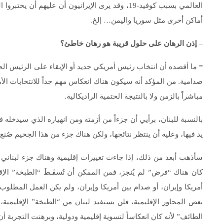
العالمي بسبب كوفيد-19، وقد يرى الإيرانيون أن علي
أماكن أخرى مثل سوريا واليمن… إلخ.
–
إذن الرهان على حلول قريبة هو رهان خاطئ؟
= ما أقصده أن انتخاب رئيس أمريكي جديد أو الإبقاء على الرئيس الحال
صدامية. من المؤكد أنه سيكون هناك انعكاس مهم جداً للانتخابات الأم
مباشراً بالزمن ولا بالنتيجة الحتمية الراديكالية.
بالنسبة للبنان، برأيي أن جزءاً من أزمته ومن انهياره الذي سيدخله ف
يد فيها، وعليه أن ينتظر نتائجها، ولكن هناك جزء من هذا الجحيم صُنع 
سأذهب أبعد من ذلك، إذا جاءت تغييرات إقليمية وهناك جزء لبناني ل
كان هناك “فرض” لم يُنجز، فمن الممكن أن تُسقَـطَ “الطبخة” الإقل
أمريكا وإيران، أو صدام بين أمريكا وإيران، ولم يكن العمل المطلوب ل
بعض المحاور الإقليمية، فلن يستفيد لبنان من “الطبخة” الإقليمية،
الطائف” لأنه كان انعكاساً لتسوية إقليمية ودولية، وبرهنت التجربة أن