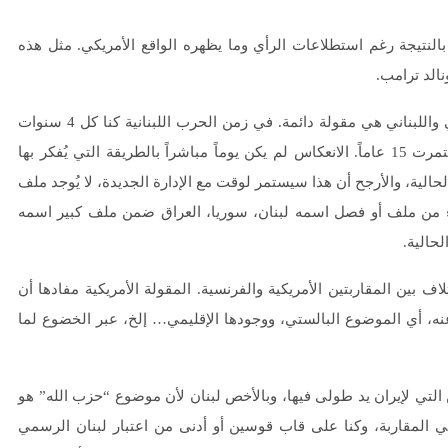
النتيجة رغم استطلاعات الرأي وما يظهره الواقع الأمريكي. مثل هذه
المقولة أن أي انتخابات أمريكية تنعكس على واقعنا الشرق أوسطي واللبناني هي مقولة دائمة. في زمن الحرب اللبنانية كنا كل 4 سنوات
نقول إن الأمور ستُحل لأن رئيساً أمريكياً جديداً سينُتخب، لكنها استمرت 15 عاماً. الانعكاس لم يكن يوماً مباشراً بالطريقة التي يُفكر بها
الحالية، والأرجح أن هذا سيستمر لوقت مع الإدارة الجديدة، لا يُوجد ملف
ء من ملف أو فصل اسمه لبنان، سوريا، العراق ضمن ملف كبير اسمه
لحالية.
ف بين المقاربتين الأمريكية والفرنسية. المقولة الأمريكية مفادها أن
نه، أي الموضوع البالستي، ووجودها الإقليمي… إلخ، عبر الخضوع لما
التي لإيران يد طولى فيها، وبالأخص لبنان لأن موضوع “حزب الله” هو
ه هي المقاربة، وكنا على قاب قوسين أو أدنى من اعتبار لبنان الرسمي