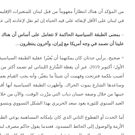
من المؤكد أن هناك انتظاراً مفهوماً من قبل لبنان للمتغيرات الإقليم
في لبنان على الأقل لإبقائه على قيد الحياة إن لم نقل لإعادته إلى عا
–
بمعنى الطبقة السياسية الحاكمة لا تتعامل على أساس أن هناك 
علينا أن نصمد في وجه أمريكا مع إيران، وآخرون ينتظرون…
الأول/ أكتوبر 2019، غير أن يقظة الشَّارع اللبناني لم ت
أصيب بلكمة فترنحت وفهمت أن شيئاً ما يتغيَّر، وأنه يجب القيام ب
وساعدها الشارع بموت الحراك. وأظهرت الطبقة السياسية أنها أقوى 
حينها من خلال وصفة حسان دياب التي مرَّرت الوقت، والآن من خلا
العيد السنوي للثورة يعود سعد الحريري بهذا الشكل التسووي وبتسويا
أما الحدث أو القطوع الثاني الذي كان بإمكانه المساهمة بوعي الطبقة
الأزمة والوصول إلى الحائط المسدود. فعندما يقول حاكم مصرف لبنان