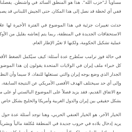
مساوياً لـ”حزب الله”. هذا هو المنطق السائد في واشنطن. يفصلنا 
ففي أي لحظة قد نصل إلى هذا المكان. حتى الجيش اللبناني قد يصبح
حدثت تغييرات جزئية في هذا الموضوع في الفترة الأخيرة لها علاقة
الاستحقاقات الجديدة في المنطقة، ربما يتم إنعاشه بقليل من الأو
عملية تشكيل الحكومة، ولكنها لا تغيّر الإطار العام.
في حالة فوز ترامب ستُطرح عدة أسئلة: كيف سيُكمل الضغط الأق
كل خبراء ملف إيران في الولايات المتحدة يقولون إن هذا الموض
الجدار الذي وضع بوجه إيران والتي تستغلها للنفاذ، لا سيما وأن النظ
وإلى أي حد سيختلف الهدف الأقصى الأمريكي عن النتيجة السابقة، بمع
مع الاتفاق القديم، فقد يزيد فصلاً على الموضوع البالستي أو على موض
بشكل حقيقي بين إيران والدول الغربية وأمريكا والخليج بشكل خاص ف
الخيار الآخر، هو الخيار العنفي الحربي، وهنا توجد أسئلة عدة حول مَ
يريد إدخال بلاده في حروب جديدة في المنطقة مُكلفة مالياً وبشرياً.