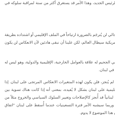
هم أن يختبروا الرئيس الجديد، وهذا الأمر قد يستغرق أكثر من سنة لمراقبة سلوكه في
ي لن يُترجَم بالضرورة ارتياحاً في الملف الإقليمي أو اشتداده بطريقة
ريكية سيطال العالم، لكن علينا أن نبقى هادئين لأن الانعكاس لن يكون
ي الجحيم له علاقة بالعوامل الخارجية، الإقليمية والدولية، وهو ليس له
في لبنان.
م يُنجز، فلن يكون لهذه المتغيرات الانعكاس المرتجى على لبنان. إذا
يمية على لبنان بشكل لا يُفيده، بمعنى أنه إذا كانت هناك تسوية بين
بنانياً قد أُنجز كالإصلاحات وتغيير السلوك السياسي والخروج مثلاً من
 وربما سيشبه الأمر فترة التسعينيات عندما أُسقط على لبنان “اتفاق
 هذا الموضوع لا يدوم.