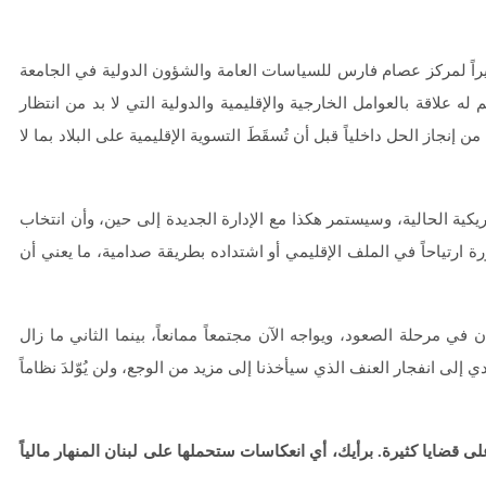
ديراً لمركز عصام فارس للسياسات العامة والشؤون الدولية في الجامعة
 له علاقة بالعوامل الخارجية والإقليمية والدولية التي لا بد من انتظار
ن إنجاز الحل داخلياً قبل أن تُسقَطَ التسوية الإقليمية على البلاد بما لا
يكية الحالية، وسيستمر هكذا مع الإدارة الجديدة إلى حين، وأن انتخاب
ة ارتياحاً في الملف الإقليمي أو اشتداده بطريقة صدامية، ما يعني أن
ي مرحلة الصعود، ويواجه الآن مجتمعاً ممانعاً، بينما الثاني ما زال
ي إلى انفجار العنف الذي سيأخذنا إلى مزيد من الوجع، ولن يُوّلدَ نظاماً
ى قضايا كثيرة. برأيك، أي انعكاسات ستحملها على لبنان المنهار مالياً