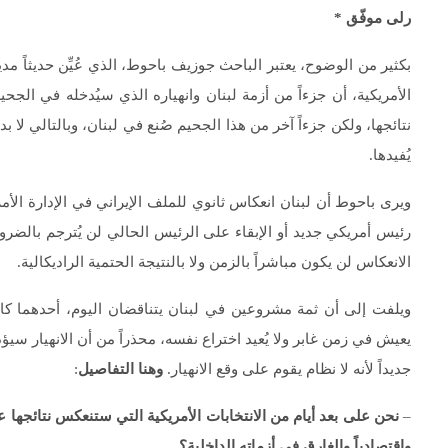
رلى موفّق
*
بكثير من الوضوح، يعتبر الباحث جوزيف باحوط، الذي عُيِّن حديثاً م
الأمريكية، أن جزءاً من أزمة لبنان وانهياره الذي سيُدخله في الجحيم
نتائجها، ولكن جزءاً آخر من هذا الجحيم صُنع في لبنان، وبالتالي لا بد م
يُفيدها.
ويرى باحوط أن لبنان انعكاس ثانوي للملف الإيراني في الإدارة الأمر
رئيس أمريكي جديد أو الإبقاء على الرئيس الحالي لن يُترجم بالضرور
الانعكاس لن يكون مباشراً بالزمن ولا بالنتيجة الحتمية الراديكالية.
ويلفت إلى أن ثمة مشروعين في لبنان يتناقضان اليوم، أحدهما كان ف
يعيش في زمن غابر ولا يُعيد اختراع نفسه، محذراً من أن الانهيار سيؤد
جديداً لأنه لا نظام يقوم على وقع الانهيار.
وهنا التفاصيل
:
–
نحن على بعد أيام من الانتخابات الأمريكية التي ستنعكس نتائجها عل
واقتصادياً والغارق في أزماته الداخلية؟