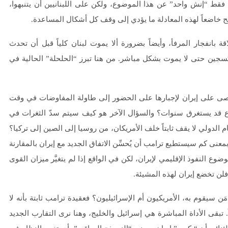
فقط “إنش واحد” عن هذا الموضوع، ولكن على اللبنانيين أن يتنبهوا،
 خاضعاً لهذه المعادلة ما يؤدي إلى وقف كل أشكال المساعدة.
 بانفجار المرفأ، وأيضاً بضرورة ألا يموت لبنان كلياً قبل أن تحدث
كسجين حتى لا يموت بشكل مباشر. من هنا تبرز “الحلحلة” الحالية في
صى على إيران لإجبارها على الحضور إلى طاولة المفاوضات في وقت
وع قد يستغرق سنوات؟ والسؤال الآخر هو كيف سيتم سدّ الثغرات في
ام الدولي لا يقف ثابتاً خلف الأمريكان، من روسيا إلى الصين إلى تركيا؟
نى كم سيستطيع ترامب أن يُحسِّن الاتفاق الجديد مع إيران بالمقارنة
وع النفوذ الإقليمي لإيران، لكن في الواقع إذا لم يتغيَّر ميزان القوى
لن تخضع إيران لهذه المشيئة.
ن سيقوم به، الأمريكيون أم الإسرائيليون؟ فعقيدة ترامب ثابتة بأنه لا
 تبقى الأداة المباشرة هي إسرائيل والخليج، وهنا نرى التقارب الجديد