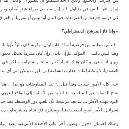
بين إسرائيل والخليج، ولكن لا أحد يستطيع أن يتصوّر أن بإمكان هذا ا
إيران، فهذا ليس في متناول اليد. إذن سيبقى صراع عض أصابع وحرب با
في دوامة جديدة من الصراعات في لبنان أو اليمن أو سوريا أو العراق
–
وإذا فاز المرشح الديمقراطي؟
= الناس تنطلق من فرضية أنه إذا فاز بايدن، وكونه كان نائباً لأوباما
وهذا ليس بالشيء المؤكد. ثمَّ إن بايدن وإنْ كان ملتزماً بشكل معنوي 
ويرى أنه حتى لو كان هناك انتقاد كبير لما قام به ترامب، لكن في
اقتصادياً. لا يمكنه إعادة عقارب الساعة إلى الوراء، ولكن إلى أي 
على كل، الأمور ستأخذ وقتاً قبل أن تبدأ المفاوضات مع إيران، هذا إذ
تفتح القنوات غير المباشرة. هنا لا بد من الإشارة إلى الواقع العربي
اليوم فهذه الأطراف لم تعد مرشحة لأن تلعب دور الوسيط، فقد حدثت
إسرائيل. الأمر أصبح أصعب تقنياً، ويستلزم فتح قناة مباشرة أو جديدة 
وهناك احتمال دخول موضوع آخر على الأجندة الأمريكية يضع إيران في ا