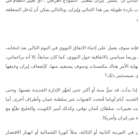
لثنائي أن “يكسر” إيران بمعنى “النموذج العراقي”، أي تغيير النظام في
ردة طويلة بين هذا الثنائي وإيران، وبالتالي يمكن أن يُدخل المنطقة
.
، فإنه سوف يعمل على إحياء الاتفاق النووي في اليوم التالي بعد انتخابه،
وربما سياسي بالاتفاقية حول النووي، كما كان سابقاً، إلا أنه براغماتي،
 نهاية الأمر هناك مكتسبات وسوف يستفيد منها، كإضعاف إيران وخنقها
مدى سيستثمر ذلك؟
ا بدأت. قد تمرُّ سنة أو أكثر حتى تُجهِّز الإدارة الجديدة نفسها، وحتى
 الجديد. أيام أوباما فُتحت القنوات عبر سلطنة عمان وأطراف أخرى، أما
 تغييرات. سلطان عُمان توفي، وكذلك أمير الكويت، والخليج طبَّع مع
بين إيران وأمريكا.
لمرتبة الثانية أو الثالثة، مثلاً كوريا الشمالية أو انهيار الاقتصار