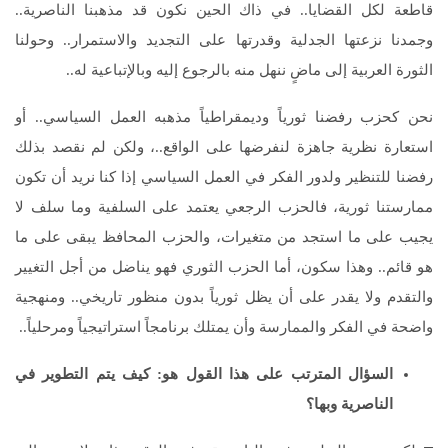
قاطعة لكل القضايا.. في ذاك الحين نكون قد مذهبنا الناصرية..
وجمدنا نزعتها الجدلية وقدرتها على التجديد والاستمرار.. وحولنا
الثورة العربية إلى ماضٍ ننهل منه بالرجوع إليه وبالإتباعية له..
نحن كحزب رفضنا ثورياً وديمقراطياً مذهبه العمل السياسي.. أو
استعارة نظرية جاهزة لنفرضها على الواقع..، ولكن لم نقصد بذلك
رفضنا للتنظير ولدور الفكر في العمل السياسي إذا كنا نريد أن تكون
ممارستنا ثورية، فالحزب الرجعي يعتمد على السلفية وما سلف لا
يجيب على ما استجد من متغيرات، والحزب المحافظ يبقى على ما
هو قائم.. وهذا سكون، أما الحزب الثوري فهو يناضل من أجل التغيير
والتقدم ولا يقدر على أن يظل ثورياً بدون منظور تاريخي.. ومنهجية
واضحة في الفكر والممارسة وأن يمتلك برنامجاً استراتيجياً ومرحلياً..
السؤال المترتب على هذا القول هو: كيف يتم التطوير في
الناصرية وبها؟