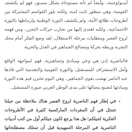
أيديولوجيته.. وأيضاً لم تأته مستوحاة بشكل مسبق، فهو لم يكتشف
القومية- وهي منظور ثابت لديه- ولكنه بلور القواسم المشتركة بين
أطروحات طلائع الأمة، ولم يكتشف الثورة الوطنية وارتباطها بالثورة
الاجتماعية.. ولكنه اهتدى إليها من تجارب حركات التحرر.. ومن فهمه
لروح العصر ومتطلبات مرحلة الاستقلال، لقد وضع الفكر أمام محك
التجربة وربطه بحركة ومصالح الجماهير في العدل والحرية.
فالناصرية إذن هي وعي ومبادئ وجماهيرية، فهم لمواجهة الواقع
وأمل الاستشراف للمستقبل، والثورة القومية والتقدمية التي قادها
عبد الناصر نهضت بقوى الجماهير.. وهي اليوم تختزن قيم هذه الثورة
ومبادئها لتصنع بنضالها على مدى الوطن العربي صورة المستقبل..
في إطار فهم الناصرية لروح العصر هناك ملاحظة من جيلنا
تتمثل في أن المفردات الماركسية كثيرة في الأطروحات
الفكرية لجيلكم! هل هذا يرجع لكون جيلكم أول من كتب أدبيات
الناصرية في المرحلة التمهيدية قبل أن تمتلك مصطلحاتها