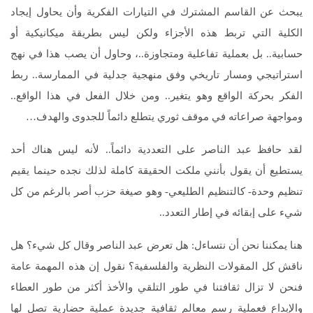
يبحث عن القاسم المشترك في التيارات الفكرية وأن يحاول إيجاد
الكلية التي تربط هذه الأجزاء ولكن ليس بطريقة ميكانيكية أو
حسابية.. بل بعملية تفاعلية ومتجاوزة..، وحاول أن يصب هذا في نهج
استراتيجي ومسار تاريخي وفق منهجية جدلية في الممارسة.. ربط
الفكر بحركة الواقع وهو يتغير.. ومن خلال الفعل في هذا الواقع..
ومواجهة صراعاته في موقف ثوري يتطلع دائماً للجدوى والهدف…
لقد حافظ عبد الناصر على التعددية دائماً.. لأنه ليس هناك أحد
يستطيع أن يقول بأنني ملكت الحقيقة كاملة لذلك نجده حينما يقيم
تنظيم وحدة- كالتنظيم الطليعي- وهو صيغة حزب أصر بالرغم من كل
شيء على إبقائه في إطار التعدد..
هنا يمكننا نحن أن نتساءل: هل تعرض عبد الناصر وقال كل شيء؟ هل
ناقش كل المقولات النظرية والفلسفية؟ نقول إن هذه المهمة عامة
فنحن لا تزال ثقافتنا في طور التلقي والأخذ أكثر من طور العطاء
والإبداع فعملية رسم معالم ثقافية جديدة عملية حضارية تصل لها