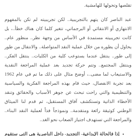
تقلصها وتحولها للهامشية.
عبد الناصر كان يتهم بالتجريبية.. لكن تجريبيته لم تكن بالمفهوم
الانتهازي أو الانتقائي أو البرجماتي، تتغير كلما كان هناك خطأ..، بل
كانت تجريبيته مستمدة في الأساس من وجهة نظر.. منظور عام..
يحاول أن يطوره من خلال عملية النقد المتواصلة.. والانتقال من طور
إلى طور.. ينتقل عندما يستوعب كلية من الكليات.. ينتقل الفكر..
وينتقل المجتمع.. وتتم حركة تجديد بعد عملية المراجعة النقدية
والاستيعاب لما مضى..، أوضح مثال على ذلك ما تم في عام 1962
بعد تجربة الانفصال، حيث قام بهذه المراجعة الفكرية والسياسية
والتنظيمية والتي راحت تبحث عن جوهر الأسباب والحقائق وتنقد
الأخطاء الذاتية وتستكشف آفاق المستقبل، ثم قدم لنا الميثاق
الوطني كوثيقة رائعة ومتقدمة.. ونموذجاً فذاً لعملية النقد البناء..
والمراجعة التي تستهدف اجتياز الصعاب نحو الغد..
إذا فالحالة الإبداعية- التجديد- داخل الناصرية هي التي ستقوم