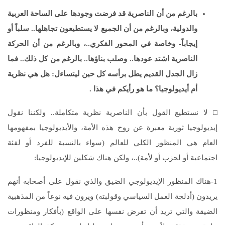
بالرغم من أن الناصرية قد فرضت وجودها على الساحة العربية
والدولية، وبالرغم من أن الجميع لا يستطيعون تجاهلها.. سلباً أو
إيجاباً- وخاصة في المحور الفكري..، وبالرغم من أن الحركة
الناصرية اشتد عودها.. وصلب بناؤها.. بالرغم من كل ذلك.. فما
زال الجدل القديم يطل برأسه كل حين ليتساءل: هل هي نظرية
أم أيديولوجيا؟ ما هو رأيكم في هذا .
□ لا نستطيع القول بأن الناصرية نظرية متكاملة.. ولكننا نقول
إيديولوجيا ثورية معبرة عن روح هذه الأمة، والأيديولوجيا بمفهومها
العام هي المنظور الكلي للعالم (سواء بالنسبة للفرد أو لفئة
اجتماعية أو لحزب أو لأمة)..، ولكن هناك شكلين للإيديولوجيا:
1-هناك المنظور الإيديولوجي الضيق والذي نقول على أصحابه أنهم
يريدون (أدلجة العمل السياسي وقولبته) ويرون فيه نوعاً من المذهبية
الضيقة والتي تريد أن تفرض نفسها على الواقع (بأفكار ومنظورات