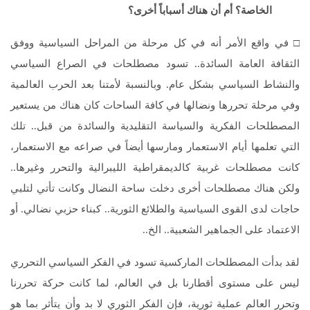
الخاصة؟ أم أن هناك أسباباً أخرى؟
□ في واقع الأمر أنه في كل مرحلة من المراحل السياسية ووفق
الثقافة العامة السائدة.. تسود مصطلحات في الصراع السياسي
والنشاط السياسي بشكل عام. وبالنسبة لأمتنا بعد الحرب العالمية
وفي مرحلة تحررها ونضالها في كافة الساحات كان هناك من يستعير
المصطلحات الفكرية والسياسة التقليدية والسائدة من قبل.. تلك
التي تعلمها أيام الاستعمار ومارسها أيضاً في صراعه مع الاستعمار،
كانت مصطلحات غربية كالديمقراطية الليبرالية والتحرر وغيرها..
ولكن هناك مصطلحات أخرى دخلت ساحة النضال وكانت تأتي لتلبي
حاجات لدى القوى السياسية والطلائع الثورية.. كبناء حزبي نضالي. أو
الاعتماد على الجماهير الشعبية.. الخ..
لقد بدأت المصطلحات الماركسية تسود في الفكر السياسي التحرري
ليس على مستوى أقطارنا بل في العالم، لما كانت حركة تحررنا
وتحرر العالم عملية ثورية، فإن الفكر الثوري لا بد وأن يتأثر بما هو