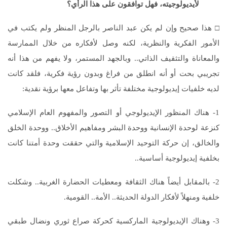
لأيديولوجيته، فهل توافقون على هذا الرأي؟
□ هذا صحيح وإن لم يكن عبد الناصر بالرجل المنظر ولم يكتب في
الأمور الفكرية والنظرية، لكنه وصل لأفكاره من خلال الممارسة
والمعاناة والتثقيف الذاتي.. وبالجهد المستمر، ولا يفهم من هذا أنه
تجريبي بحت أو أنه انطلق من فراغ وبدون رؤية فكرية، فلقد كانت
لديه خلفيات إيديولوجية مختلفة تأثر بها وتفاعل معها برؤية نقدية:
1- هناك المنظور الإيديولوجي أو التصور والمفهوم العام الإسلامي
كنزعة لوحدة الإنسانية ووحدة البشر ومفاهيم الأخلاق.. ووحدة الخلق
والخالق، إن حركة التوحيد الإسلامية والتي حققت وحدة أمتنا كانت
بخلفية إيديولوجية أساسية..
2- بالمقابل أيضاً هناك الثقافة ومعطيات الحضارة الغربية.. وشكلت
خلفية ومنهلاً لأفكار الدولة الحديثة.. الأمة.. القومية.
3- وهناك الإيديولوجية الماركسية كحركة صراع ثوري ونضال طبقي