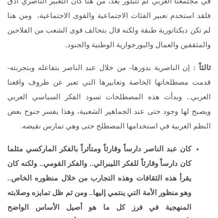
في مجتمعنا العربي لم تتبلور بعد، من هنا كان التعبير الناصري أدق
فلقد استخدم تعبير الفئات الاجتماعية والقوى الاجتماعية، ومن هنا
لم تكن ديكتاتورية طبقة ولكنه قال بتحالف قوى الشعب من الفلاحين
والمثقفين والعمال والبورجوازية الوطنية والجنود.
ثالثاً :
إن الناصرية بدورها- من خلال عبد الناصر بتفاعله وبتجربته-
قدمت مصطلحاتها الخاصة وتعابيرها التي تعبر عن ظروف واقعنا
العربي.. وبدأت هذه المصطلحات تسود الفكر السياسي العربي
ويصبح لها وجود حتى عند الجماهير الشعبية، وهذا يفسر جنوح بعض
النظم العربية في استخدامها المصطلح حتى وهي تمارس نقيضه.
كان عبد الناصر دارساً وقارئاً ومتأثراً بالفكر الماركسي مثلما
كان دارساً وقارئاً للفكر الليبرالي.. والفكر القومي.. ولكنه كان
يقرأ هذه الثقافات وهذه التجارب من خلال منظوره الخاص..
وهو منظور الأمة التي ينتمي إليها.. ومن ثم ظل تمايزه وصلابته
المنهجية في فرز كل ما هو أصيل الأساس الواضح