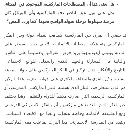
هل يعنى هذا أن المصطلحات الماركسية الموجودة في الميثاق
تدل على ميل عبد الناصر نحو الماركسية وأن الميثاق كان
مرحلة سيتلوها مرحلة تحوله الواضح نحوها- كما يردد البعض؟
□ ينبغي أن نفرق بين الماركسية كمذهب لنظام دولة وبين الفكر
الماركسي وتفاعلاته ومعطياته الإنسانية، الأولى حزب يسيطر على
الدولة ويتبنى إيديولوجية يريد فرض مقولاتها وحتميتها على الناس،
والثانية هي المحاولة والجهد النقدي والجدلي للواقع الاجتماعي
للتاريخ والأفكار، هناك تركيز في الفكر الماركسي على جوانب معينة
بسبب تركيز القوى والمذاهب الأخرى على جوانب معينة، هذا التركيز
هو الذي سيطر في التيار الذي نسميه التيار الماركسي المدرسي أو
الماركسية الرسمية التي صارت مذهباً للدولة وللنظم.. وهذا يختلف
عن الفكر العام.. لقد تفاعل ماركس وتأثر بالفكر الاشتراكي الفرنسي
ومع الفلسفة الألمانية وخاصة هيجل.. وأيضاً مع الاقتصاد السياسي
ونقده في المدرسة الانجليزية.. هذا التراث تفاعلت معه الماركسية