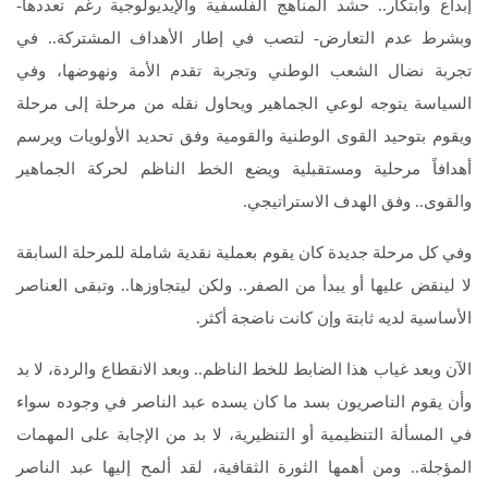
إبداع وابتكار.. حشد المناهج الفلسفية والإيديولوجية رغم تعددها-
وبشرط عدم التعارض- لتصب في إطار الأهداف المشتركة.. في
تجربة نضال الشعب الوطني وتجربة تقدم الأمة ونهوضها، وفي
السياسة يتوجه لوعي الجماهير ويحاول نقله من مرحلة إلى مرحلة
ويقوم بتوحيد القوى الوطنية والقومية وفق تحديد الأولويات ويرسم
أهدافاً مرحلية ومستقبلية ويضع الخط الناظم لحركة الجماهير
والقوى.. وفق الهدف الاستراتيجي.
وفي كل مرحلة جديدة كان يقوم بعملية نقدية شاملة للمرحلة السابقة
لا لينقض عليها أو يبدأ من الصفر.. ولكن ليتجاوزها.. وتبقى العناصر
الأساسية لديه ثابتة وإن كانت ناضجة أكثر.
الآن وبعد غياب هذا الضابط للخط الناظم.. وبعد الانقطاع والردة، لا بد
وأن يقوم الناصريون بسد ما كان يسده عبد الناصر في وجوده سواء
في المسألة التنظيمية أو التنظيرية، لا بد من الإجابة على المهمات
المؤجلة.. ومن أهمها الثورة الثقافية، لقد ألمح إليها عبد الناصر