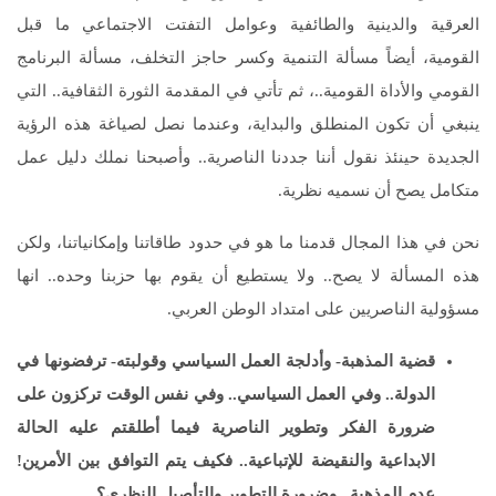
العرقية والدينية والطائفية وعوامل التفتت الاجتماعي ما قبل
القومية، أيضاً مسألة التنمية وكسر حاجز التخلف، مسألة البرنامج
القومي والأداة القومية..، ثم تأتي في المقدمة الثورة الثقافية.. التي
ينبغي أن تكون المنطلق والبداية، وعندما نصل لصياغة هذه الرؤية
الجديدة حينئذ نقول أننا جددنا الناصرية.. وأصبحنا نملك دليل عمل
متكامل يصح أن نسميه نظرية.
نحن في هذا المجال قدمنا ما هو في حدود طاقاتنا وإمكانياتنا، ولكن
هذه المسألة لا يصح.. ولا يستطيع أن يقوم بها حزبنا وحده.. انها
مسؤولية الناصريين على امتداد الوطن العربي.
قضية المذهبة- وأدلجة العمل السياسي وقولبته- ترفضونها في
الدولة.. وفي العمل السياسي.. وفي نفس الوقت تركزون على
ضرورة الفكر وتطوير الناصرية فيما أطلقتم عليه الحالة
الابداعية والنقيضة للإتباعية.. فكيف يتم التوافق بين الأمرين!
عدم المذهبة.. وضرورة التطوير والتأصيل النظري؟