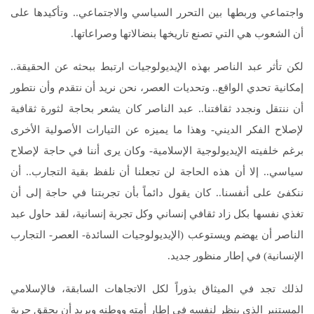
واجتماعي وربطها بين التحرر السياسي والاجتماعي.. وتأكيدها على
أن الشعوب هي التي تصنع تاريخها بنضالاتها وصراعاتها.
لكن تأثر عبد الناصر بهذه الإيديولوجيات ارتبط ببحثه عن الحقيقة..
إمكانية تحدي الواقع.. وتحديات العصر، نحن نريد أن نتقدم وأن نتطور
أن ننتقل ونجدد ثقافتنا.. عبد الناصر كان يشعر بحاجة لثورة ثقافية
لإصلاح الفكر الديني- وهذا ما يميزه عن التيارات الأصولية الأخرى
برغم خلفيته الإيديولوجية الإسلامية- وكان يرى أننا في حاجة لإصلاح
سياسي.. إلا أن هذه الحاجة لن تجعلنا أن نلفظ بقية التجارب.. أن
ننكفئ على أنفسنا.. كان يقول دائماً بأن تجربتنا في حاجة إلى أن
تغذي نفسها بكل زاد ثقافي إنساني وكل تجربة إنسانية، لقد حاول عبد
الناصر أن يهضم ويستوعب (الإيديولوجيات السائدة- العصر- التجارب
الإنسانية) في إطار منظور جديد.
لذلك تجد في الميثاق بذوراً لكل الاتجاهات السابقة، فالإسلامي
المستنير الذي ينظر لنفسه في إطار أمته ووطنه ويريد أن يحقق حرية