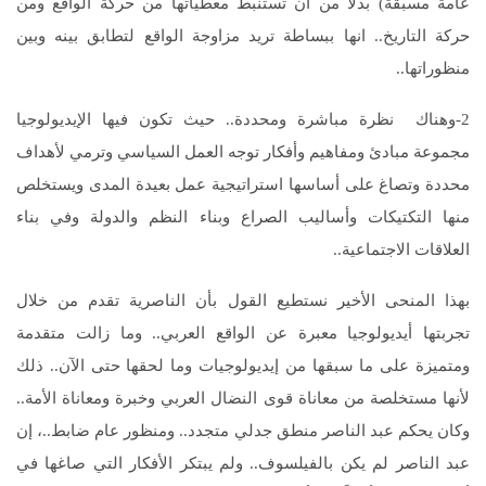
عامة مسبقة) بدلاً من أن تستنبط معطياتها من حركة الواقع ومن
حركة التاريخ.. انها ببساطة تريد مزاوجة الواقع لتطابق بينه وبين
منظوراتها..
2-وهناك نظرة مباشرة ومحددة.. حيث تكون فيها الإيديولوجيا
مجموعة مبادئ ومفاهيم وأفكار توجه العمل السياسي وترمي لأهداف
محددة وتصاغ على أساسها استراتيجية عمل بعيدة المدى ويستخلص
منها التكتيكات وأساليب الصراع وبناء النظم والدولة وفي بناء
العلاقات الاجتماعية..
بهذا المنحى الأخير نستطيع القول بأن الناصرية تقدم من خلال
تجربتها أيديولوجيا معبرة عن الواقع العربي.. وما زالت متقدمة
ومتميزة على ما سبقها من إيديولوجيات وما لحقها حتى الآن.. ذلك
لأنها مستخلصة من معاناة قوى النضال العربي وخبرة ومعاناة الأمة..
وكان يحكم عبد الناصر منطق جدلي متجدد.. ومنظور عام ضابط..، إن
عبد الناصر لم يكن بالفيلسوف.. ولم يبتكر الأفكار التي صاغها في