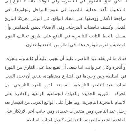
□ لكي نحق التطوير في الناصرية وفي الوقت ذاته لا ننزع إلى
المذهبية، نأخذ بجدلية الناصرية في عبور المراحل وتجاوزها.. في
مراجعة الأفكار ووضعها على محك الواقع. في الوعي بحركة التاريخ
الفعلي وكشف تناقضات المرحلة.. وفي الاصغاء بعمق للجماهير، وأن
نمسك بالخط الثابت للناصرية في الدفع على طريق تحالف القوى
الوطنية والقومية وتوحيدها.. في إطار من التعدد والتعاون..
هناك ما لم يقله عبد الناصر.. علينا أن نجيب عليه أو قاله ولم ينجزه..
أو أنجزه وكان غير واف، اننا ينبغي أن نضع يدنا على الفارق بين الثورة
في السلطة وبين وجودها في الشارع مضطهدة، ينبغي أن نحدد البديل
لقيادة عبد الناصر التاريخية.. لم يعد الدور للفرد التاريخي.. بل
الحركة الثورية الجديدة والقيادة الجماعية الواعية والقادرة على
الالمام بالتجربة الناصرية.. وما طرأ على الواقع العربي من انكسار بعد
رحيل عبد الناصر، ومن متغيرات عديدة، ومن جانب آخر الارتكاز على
القاعدة الشعبية العريضة للتحالف- كبديل لغياب السلطة.