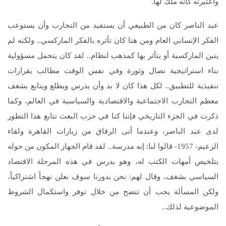
واعتبرته كأنه ملك لها.
عبد الناصر كان من الطبيعي أن يستفيد من التجارب وأن يستوعب
الفكر الإنساني العام ومن هنا كان تأثره بالفكر الماركسي.. ولكنه لم
يتبن الماركسية أو يتأثر بها كمذهب لنظام.. لقد كان يتحمل مسؤولية
بناء استراتيجية نضال وثورة وفي نفس الوقت مطالب بقرارات
تنفيذية للتطبيق.. لكل هذا كان لا بد وأن يدرس ويطلع ويتابع بشغف
معظم التجارب الاجتماعية والاقتصادية والسياسية في العالم، وكما
ذكرت في الجزء التاريخي فإننا كنا في حزب البعث نتابع هذا التطور
لدى عبد الناصر، وعندما أتى الرفاق من زيارات القاهرة ولقاء
الزعيم- 1957- قالوا لنا: إنه مدرسة.. لقد قام الجهاز المكون من حوله
بتلخيص أمهات الكتب له، وهو يدرس في هذه المرحلة الاقتصاد
السياسي بشغف، وقال لهم: نحن بدورنا سوف نعلن نهجاً اشتراكياً،
ولكن المسألة يجب أن تتضح من خلال توفر واستكمال الشروط
الموضوعية لذلك..