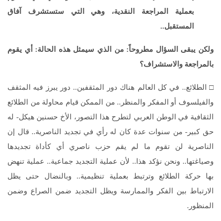
بعملية المراجعة النقدية، وهي التي ستستشرف آفاق
المستقبل..
ولكن يبقى السؤال مطروحاً: من الذي سيمثل هذه الحالة: أي يقوم
بالمراجعة والاستشراف؟
□ الطلائع.. في كل العالم هناك دور المثقفين.. دور يبرز فيه المثقف
والفيلسوف أو المفكر والمنظر.. من الممكن قيام محاولة من الطلائع
الثقافية في الوطن العربي لتطرح هذا التصور، الأخ حسنين هيكل- له
حق كبير- من سنوات عدة كان له رأي في تجديد الناصرية.. قال إن
الناصرية لن تقوم ما لم يقم حزب ناصري أي كأداة تجديدها
وصياغتها.. ونحن نؤكد هذا.. لأن عملية التجديد جماعية.. عملية تنهض
بها حركة الطلائع وترتبط بعملية تنظيمية.. وبالنضال حتى يظل
الارتباط بين الفكر والممارسة ويظل التجديد ضمن الصراع وضمن
المنظور.