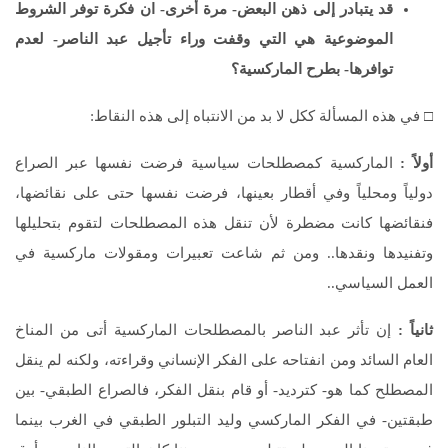
قد يتبادر إلى ذهن البعض- مرة أخرى- ان فكرة توفر الشروط
الموضوعية هي التي وقفت وراء تأجيل عبد الناصر- لعدم
توافرها- بطرح الماركسية؟
□ في هذه المسألة ككل لا بد من الانتباه إلى هذه النقاط:
أولاً :
الماركسية كمصطلحات سياسية فرضت نفسها عبر الصراع
دولياً ومحلياً وفي أقطار بعينها، فرضت نفسها حتى على نقائضها،
فنقائضها كانت مضطرة لأن تنقل هذه المصطلحات لتقوم بتحليلها
وتفنيدها ونقدها.. ومن ثم شاعت تعبيرات ومقولات ماركسية في
العمل السياسي..
ثانياً :
إن تأثر عبد الناصر بالمصطلحات الماركسية أتى من المناخ
العام السائد ومن انفتاحه على الفكر الإنساني وقراءته، ولكنه لم ينقل
المصطلح كما هو- كترديد- أو قام بنقل الفكر، فالصراع الطبقي- بين
طبقتين- في الفكر الماركسي وليد التبلور الطبقي في الغرب بينما