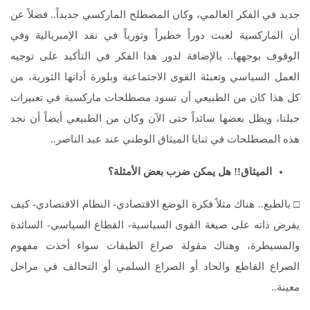
جديد في الفكر العالمي، وكان المصطلح الماركسي جديداً.. فضلاً عن
أن الماركسية لعبت دوراً خطيراً وثورياً في نقد الإمبريالية وفي
الوقوف بوجهها.. بالإضافة لدور هذا الفكر في التأكيد على توجيه
العمل السياسي وتعبئة القوى الاجتماعية وبلورة أداتها الثورية، من
كل هذا كان من الطبيعي أن تسود مصطلحات ماركسية في تعبيرات
جيلنا، ويظل بعضها سائداً حتى الآن وكان من الطبيعي أيضاً أن نجد
هذه المصطلحات في ثنايا الميثاق الوطني عند عبد الناصر..
الميثاق!! هل يمكن ضرب بعض الأمثلة؟
□ بالطبع.. هناك مثلاً فكرة الوضع الاقتصادي- النظام الاقتصادي- كيف
يفرض ذاته على صيغة القوى السياسية- القطاع السياسي- السائدة
والمسيطرة، وهناك مقولة صراع الطبقات سواء أخذت مفهوم
الصراع القاطع والحاد أو الصراع السلمي أو التحالف في مراحل
معينة..