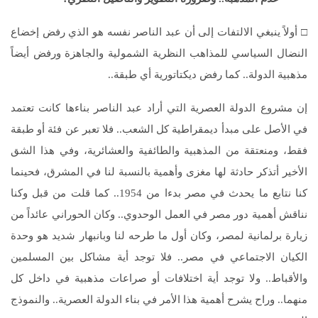
□ أولاً ينبغي الالتفات إلى أن عبد الناصر نفسه هو الذي رفض إخضاع
النضال السياسي للمذاهب النظرية الشمولية والجاهزة ورفض أيضاً
مذهبية الدولة.. كما رفض ديكتاتورية أي طبقة..
إن مشروع الدولة العصرية التي أراد عبد الناصر بناءها كانت تعتمد
في الأصل على مبدأ ديمقراطية كل الشعب.. فلا تعبر عن فئة أو طبقة
فقط، ومنعتقة من المذهبية والطائفية والعشائرية، وفي هذا الشق
الأخير أتذكر حادثة لها مغزى وأهمية بالنسبة لنا في المشرق، فحينما
كنا نتابع ما يحدث في مصر بدءا من 1954.. كما قلت من قبل وكنا
نناقش أهمية دور مصر في العمل الوحدوي.. وكان الحوراني عائداً من
زيارة برلمانية لمصر، وكان أول ما طرحه لنا وبانبهار شديد هو وحدة
الكيان الاجتماعي في مصر.. فلا توجد أية مشاكل بين المسلمين
والأقباط.. ولا توجد أية اختلافات أو صراعات مذهبية في داخل كل
منهما.. وراح يشرح أهمية هذا الأمر في بناء الدولة العصرية.. والنموذج