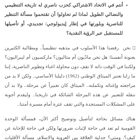
أنتم في الاتحاد الاشتراكي كحزب ناصري له تاريخه التنظيمي
والنضالي الطويل لماذا لم تحاولوا أن تقتحموا مسألة التنظير
للناصرية وبلورتها في إطار إيديولوجي/ تجديدي، أو تأصيلها
للمستقبل عبر الرؤية النقدية؟
□ نحن رفضنا هذا الأسلوب في مذهبه تنظيمياً.. ومطالبة الكثيرين
بعنونة أنفسنا: هل نحن مادّيون أم مثاليون؟ ماركسيون أم ليبراليون؟
ولكننا في الوقت ذاته لا نقف دون محاولة اغناء وتطوير الناصرية، إننا
ما زلنا نعتبر الميثاق الوطني (1962) دليلنا الأساسي.. ولكن لا بد من
مراجعته وإغنائه وتكملته.. الميثاق كان تعبيراً عن مرحلة.. ولا بد أن
ننقله للتعبير عن هذه المرحلة الشائكة في تاريخنا.. وليقدم أجوبة
على المشكلات المستجدة والتي تقف عثرة أمام مسيرة أمتنا..
هناك مسائل بحاجة لتأصيل وتوضيح أكثر الآن، فمسألة الوحدة
القومية لم تعد في حاجة لإثبات ضرورتها ولكن في حاجة للإجابة عن
كيف؟. ومتى؟ جدلية العلاقة بين العروبة والاسلام، مسألة الأقليات