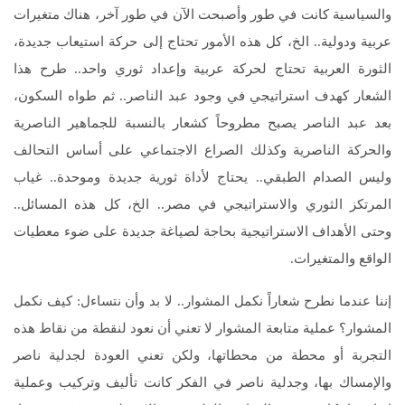
والسياسية كانت في طور وأصبحت الآن في طور آخر، هناك متغيرات
عربية ودولية.. الخ، كل هذه الأمور تحتاج إلى حركة استيعاب جديدة،
الثورة العربية تحتاج لحركة عربية وإعداد ثوري واحد.. طرح هذا
الشعار كهدف استراتيجي في وجود عبد الناصر.. ثم طواه السكون،
بعد عبد الناصر يصبح مطروحاً كشعار بالنسبة للجماهير الناصرية
والحركة الناصرية وكذلك الصراع الاجتماعي على أساس التحالف
وليس الصدام الطبقي.. يحتاج لأداة ثورية جديدة وموحدة.. غياب
المرتكز الثوري والاستراتيجي في مصر.. الخ، كل هذه المسائل..
وحتى الأهداف الاستراتيجية بحاجة لصياغة جديدة على ضوء معطيات
الواقع والمتغيرات.
إننا عندما نطرح شعاراً نكمل المشوار.. لا بد وأن نتساءل: كيف نكمل
المشوار؟ عملية متابعة المشوار لا تعني أن نعود لنقطة من نقاط هذه
التجربة أو محطة من محطاتها، ولكن تعني العودة لجدلية ناصر
والإمساك بها، وجدلية ناصر في الفكر كانت تأليف وتركيب وعملية