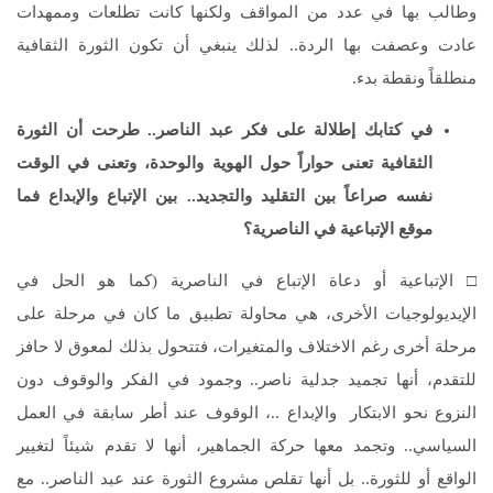
وطالب بها في عدد من المواقف ولكنها كانت تطلعات وممهدات
عادت وعصفت بها الردة.. لذلك ينبغي أن تكون الثورة الثقافية
منطلقاً ونقطة بدء.
في كتابك إطلالة على فكر عبد الناصر.. طرحت أن الثورة
الثقافية تعنى حواراً حول الهوية والوحدة، وتعنى في الوقت
نفسه صراعاً بين التقليد والتجديد.. بين الإتباع والإبداع فما
موقع الإتباعية في الناصرية؟
□ الإتباعية أو دعاة الإتباع في الناصرية (كما هو الحل في
الإيديولوجيات الأخرى، هي محاولة تطبيق ما كان في مرحلة على
مرحلة أخرى رغم الاختلاف والمتغيرات، فتتحول بذلك لمعوق لا حافز
للتقدم، أنها تجميد جدلية ناصر.. وجمود في الفكر والوقوف دون
النزوع نحو الابتكار والإبداع ..، الوقوف عند أطر سابقة في العمل
السياسي.. وتجمد معها حركة الجماهير، أنها لا تقدم شيئاً لتغيير
الواقع أو للثورة.. بل أنها تقلص مشروع الثورة عند عبد الناصر.. مع