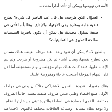
الأمة في نهوضها ويمكن أن تأخذ أطراً متعددة.
السؤال الذي طرحته: هل قال عبد الناصر كل شيء؟ يطرح
قضية هامة ومثارة وهي الاجتهاد والإبداع.. وغالباً ما تأتي في
صيغة تساؤل محددة: هل يمكن أن تكون ناصرية الستينيات
صالحة للتطبيق في الثمانينيات؟
□ بالطبع لا.. لا يمكن أن نعود ونقف عند مرحلة معينة.. هناك مسائل
تعود لتطرح نفسها، وهناك أشياء لم تكن مطروحة أو طرحت ولم يتم
الإجابة عليها، فلقد كانت هناك مهام مؤجلة.. ومهام مستعجلة، أما الآن
فإن المهام المؤجلة أصبحت عاجلة ومفروضة علينا..
هناك متغيرات عديدة.. التحول الاشتراكي مثلاً كان يعني في مراحله
الأولى صنع اقتصاد وطني ضمن ظروف طبقية معينة، حالياً الظروف
مختلفة.. القوى المضادة في السلطة والثورة تبنى من خارج النظام..
ولا يوجد نظام مساند.. وصياغة العلاقات مختلفة فالقوى الاجتماعية