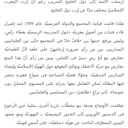
أرسلت الأئمة إلى دول الخليج للتدريب رغم أنّ إرث المغرب
الإسلاميّ مختلف جدّا عن إرث دول الخليج.
هكذا قامت قيامة المجتمع والدولة الفرنسيّة عام 1989 عند إصرار
ثلاث فتيات من أصولٍ مغربيّة دخول المدرسة الرسميّة بغطاء رأسٍ،
وليس ببرقع. حينها برز خلافٌ حادّ في المجتمع حتّى بين العلمانيين
اليساريين، بين من رأى ضرورة إرغامهنّ على خلعه لأنّ العلمانيّة
تتعارض مع أيّ رمزٍ دينيّ فى اللباس، وبين من رأى أنّ هذا المنع
يتعارض مع حريّة الاعتقاد ويؤجّج التقوقع حول الهويّة الإسلاميّة وإنشاء
المدارس المذهبيّة، محوّلا قضيّة اجتماعية فى ضواحٍ فقيرة تنتشر
فيها البطالة يُمكن التعامل معها بدراية على المستوى المحليّ دون
ضوضاء.. إلى نزاعٍ «طائفيّ» بين المسلمين والعلمانيين.
تفاقمت الأوضاع بعدها، مع محطّات بارزة أخرى، مثلما حين الرجوع
فى الدستور الأوروبي إلى الجذور المسيحيّة ــ اليهوديّة ومع صعود
اليمين المتطرّف الباحث عن هويّة «سلفيّة» على أسسٍ قوميّة.