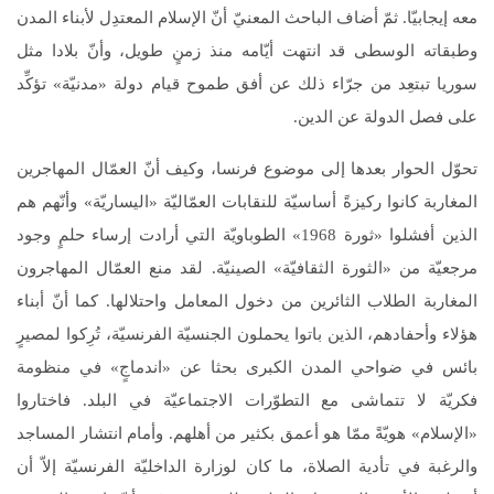
معه إيجابيّا. ثمّ أضاف الباحث المعنيّ أنّ الإسلام المعتدِل لأبناء المدن
وطبقاته الوسطى قد انتهت أيّامه منذ زمنٍ طويل، وأنّ بلادا مثل
سوريا تبتعِد من جرّاء ذلك عن أفق طموح قيام دولة «مدنيّة» تؤكِّد
على فصل الدولة عن الدين.
تحوّل الحوار بعدها إلى موضوع فرنسا، وكيف أنّ العمّال المهاجرين
المغاربة كانوا ركيزةً أساسيّة للنقابات العمّاليّة «اليساريّة» وأنّهم هم
الذين أفشلوا «ثورة 1968» الطوباويّة التي أرادت إرساء حلمٍ وجود
مرجعيّة من «الثورة الثقافيّة» الصينيّة. لقد منع العمّال المهاجرون
المغاربة الطلاب الثائرين من دخول المعامل واحتلالها. كما أنّ أبناء
هؤلاء وأحفادهم، الذين باتوا يحملون الجنسيّة الفرنسيّة، تُرِكوا لمصيرٍ
بائس في ضواحي المدن الكبرى بحثا عن «اندماجٍ» في منظومة
فكريّة لا تتماشى مع التطوّرات الاجتماعيّة في البلد. فاختاروا
«الإسلام» هويّةً ممّا هو أعمق بكثير من أهلهم. وأمام انتشار المساجد
والرغبة في تأدية الصلاة، ما كان لوزارة الداخليّة الفرنسيّة إلاّ أن