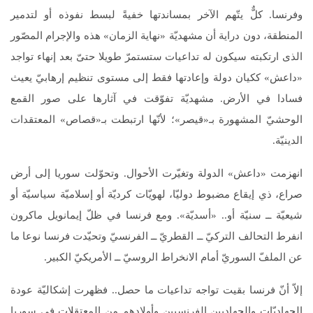
وفرنسا. كلٌّ يتّهم الآخر بمساندتها خفيةً لبسط نفوذه أو لتدمير
المنطقة، دون دراية أن مشهديّة «نهاية الزمان» هذه والإجرام المصّور
الذى ارتكبته سيكون له تداعيات ستستمرّ طويلا حتىّ بعد إنهاء تواجد
«داعش» ككيان دولة وإعادتها فقط إلى مستوى تنظيم إرهابيّ يعيث
فسادا في الأرض. مشهديّة تفوّقت في آثارها على صور القمع
الوحشيّ المشهورة بـ«قيصر»؛ لأنّها ارتبطت بـ«قصاص» المعتقدات
الدينيّة.
انهزمت «داعش» الدولة وتغيّرت الأحوال. وتحوّلت سوريا إلى أرض
صراع، ذي إيقاع مضبوط دوليّا، لهويّات كرديّة أو إسلاميّة سياسيّة أو
شيعيّة ــ سنيّة أو.. «أسديّة». ومع فرنسا في ظلّ إيمانويل ماكرون
انفرط التحالف التركيّ ــ القطريّ ــ الفرنسيّ وتحيّدت فرنسا نوعا ما
عن الملفّ السوريّ أمام الانخراط الروسيّ ــ الأمريكيّ الكبير.
إلاّ أنّ فرنسا بقيت تواجه تداعيات ما حصل.. فظهرت إشكاليّة عودة
الجهاديّات والجهاديين الفرنسيين وأولادهم من المعتقلات في سوريا