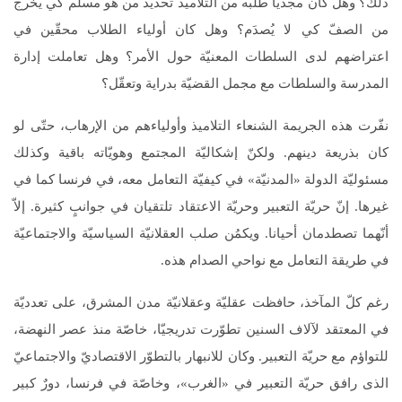
ذلك؟ وهل كان مجديا طلبه من التلاميذ تحديد من هو مسلم كي يخرج
من الصفّ كي لا يُصدَم؟ وهل كان أولياء الطلاب محقّين في
اعتراضهم لدى السلطات المعنيّة حول الأمر؟ وهل تعاملت إدارة
المدرسة والسلطات مع مجمل القضيّة بدراية وتعقّل؟
نفّرت هذه الجريمة الشنعاء التلاميذ وأولياءهم من الإرهاب، حتّى لو
كان بذريعة دينهم. ولكنّ إشكاليّة المجتمع وهويّاته باقية وكذلك
مسئوليّة الدولة «المدنيّة» في كيفيّة التعامل معه، في فرنسا كما في
غيرها. إنّ حريّة التعبير وحريّة الاعتقاد تلتقيان في جوانبٍ كثيرة. إلاّ
أنّهما تصطدمان أحيانا. ويكمُن صلب العقلانيّة السياسيّة والاجتماعيّة
في طريقة التعامل مع نواحي الصدام هذه.
رغم كلّ المآخذ، حافظت عقليّة وعقلانيّة مدن المشرق، على تعدديّة
في المعتقد لآلاف السنين تطوّرت تدريجيّا، خاصّة منذ عصر النهضة،
للتواؤم مع حريّة التعبير. وكان للانبهار بالتطوّر الاقتصاديّ والاجتماعيّ
الذى رافق حريّة التعبير في «الغرب»، وخاصّة في فرنسا، دورٌ كبير