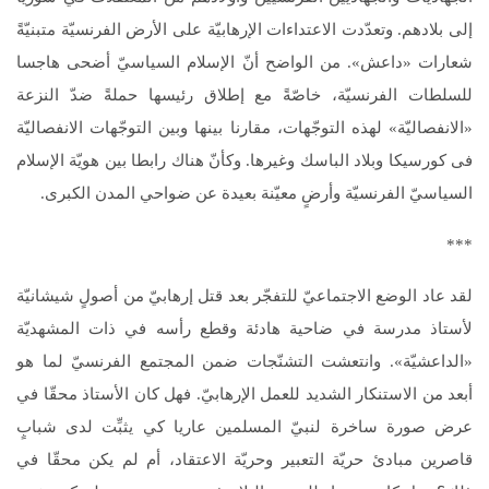
إلى بلادهم. وتعدّدت الاعتداءات الإرهابيّة على الأرض الفرنسيّة متبنيّةً
شعارات «داعش». من الواضح أنّ الإسلام السياسيّ أضحى هاجسا
للسلطات الفرنسيّة، خاصّةً مع إطلاق رئيسها حملةً ضدّ النزعة
«الانفصاليّة» لهذه التوجّهات، مقارنا بينها وبين التوجّهات الانفصاليّة
فى كورسيكا وبلاد الباسك وغيرها. وكأنّ هناك رابطا بين هويّة الإسلام
السياسيّ الفرنسيّة وأرضٍ معيّنة بعيدة عن ضواحي المدن الكبرى.
***
لقد عاد الوضع الاجتماعيّ للتفجّر بعد قتل إرهابيّ من أصولٍ شيشانيّة
لأستاذ مدرسة في ضاحية هادئة وقطع رأسه في ذات المشهديّة
«الداعشيّة». وانتعشت التشنّجات ضمن المجتمع الفرنسيّ لما هو
أبعد من الاستنكار الشديد للعمل الإرهابيّ. فهل كان الأستاذ محقّا في
عرض صورة ساخرة لنبيّ المسلمين عاريا كي يثبِّت لدى شبابٍ
قاصرين مبادئ حريّة التعبير وحريّة الاعتقاد، أم لم يكن محقّا في