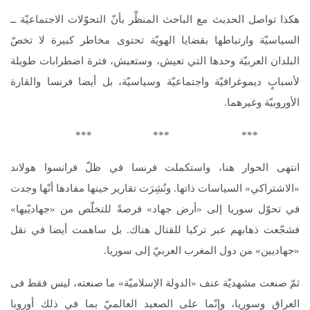
هكذا تواصل الحديث مع الباحث المنظِّر بأنّ التحوّلات الاجتماعيّة ــ
السياسيّة وارتباطها بقضايا الهويّة تحتوى مخاطر كبيرة لا تخصّ
البلدان العربيّة وحدها التي تعيش، وستعيش، فترة اضطرابات طويلة
لأسبابٍ ديموغرافيّة واجتماعيّة وسياسيّة، بل أيضا فرنسا والقارة
الأوروبيّة وغيرهما.
*** *** ***
انتهى الحوار هنا، واستكملت فرنسا في ظلّ فرانسوا هولاند
«الاشتراكي» السياسات ذاتها. ونُشِرَت تقارير حينها مفادها أنّها وجدت
في تحوّل سوريا إلى «أرض جهاد» فرصةً للتخلّص من «جهاديّيها»
فشجّعت ذهابهم عبر تركيا للقتال هناك. بل ساهمت أيضا في نقل
«جهاديين» من دول المغرب العربيّ إلى سوريا.
ثمّ صنعت مشهديّة عنف «الدولة الإسلاميّة» ما صنعته، ليس فقط فى
العراق وسوريا، وإنّما على الصعيد العالميّ بما في ذلك أوروبا