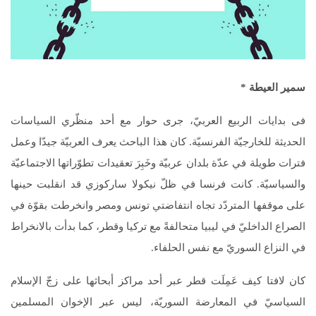
سمير العيطة *
فى بدايات الربيع العربيّ، جرى حوار مع أحد منظّري السياسات
الحديثة للخارجيّة الفرنسيّة. كان هذا الباحث يعرف العربيّة جيدّا وعمل
فترات طويلة في عدّة بلدان عربيّة وخَبِرَ تعقيدات تطوّراتها الاجتماعيّة
والسياسيّة. كانت فرنسا في ظلّ نيكولا ساركوزي قد انقلبت حينها
على موقفها المتردّد تجاه انتفاضتي تونس ومصر وانخرطت بقوّة في
الصراع الداخليّ في ليبيا متحالفةً مع تركيا وقطر، كما بدأت بالانخراط
في النزاع السوريّ مع نفس الحلفاء.
كان لافتا كيف عَمِلَت قطر عبر أحد مراكز أبحاثها على زجّ الإسلام
السياسيّ في المعارضة السوريّة، ليس عبر الإخوان المسلمين