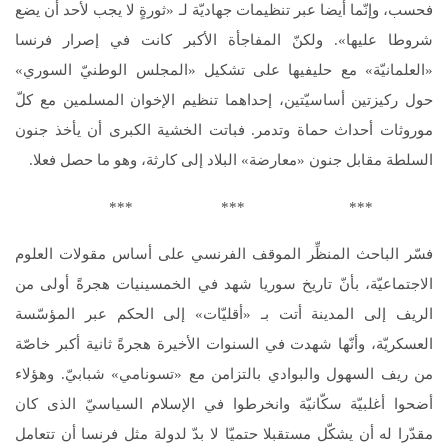
فحسب، وإنّما أيضا عبر تنظيمات جهاديّة لـ «ثورةٍ لا يجب لأحد أن يضع
شروطا عليها». ولكنّ المفاجأة الأكبر كانت في إصرار فرنسا
«العلمانيّة» مع حليفيها على تشكيل «المجلس الوطنيّ السوري»
حول ركيزتين أساسيّتين، إحداهما تنظيم الإخوان المسلمين مع كلّ
موروثات أحداث حماة وتدمر. فباتت الخشية الكبرى أن يأخذ جنون
السلطة مقابل جنون «معارضة» البلاد إلى كارثة، وهو ما حصل فعلا.
*** *** ***
فسّر الباحث المنظِّر الموقف الفرنسي على أساس مقولات العلوم
الاجتماعيّة، بأنّ تاريخ سوريا شهد في الخمسينيات هجرةً أولى من
الريف إلى المدينة أتت بـ «أقليّات» إلى الحكم عبر المؤسّسة
العسكريّة، وأنّها شهدت في السنوات الأخيرة هجرةً ثانية أكبر خاصّة
من ريف السهول والبوادي بالتزامن مع «تسونامي» شبابيّ. وهؤلاء
أضحوا أغلبيّة سكّانيّة وانخرطوا في الإسلام السياسيّ الذى كان
مقدّرا له أن يشكّل مستقبلا حتميّا لا بدّ لدولة مثل فرنسا أن تتعامل