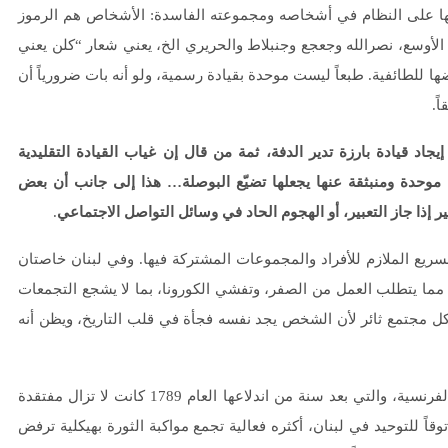
ها على النظام في أشخاصه ومجموعته الفاسدة: الأشخاص هم الرموز
وسع، نصرالله وجعجع وجنبلاط والحريري الخ، يعني شعار “كلن يعني
 للطائفية. طبعاً ليست موحدة بقيادة رسمية، ولو أنه بات ضرورياً أن
ن أن هناك مأزقاً في إيجاد قيادة بارزة تدير الدفة، ثمة من قال إن غياب القيادة التقليدية
ة موحدة ومنبثقة عنها يجعلها تضيّع البوصلة… هذا إلى جانب أن بعض
.
سريع الملازم للأفراد والمجموعات المشتركة فيها. وفي لبنان خاصتان
، مما يتطلب العمل من الصفر، وتفشي الكورونا، بما لا يشجع التجمعات
 كل مجتمع ثائر لأن الشخص يجد نفسه فجأة في قلب التاريخ، ويظن أنه
عامل الوقت دائماً أساسي في الثورات، والمثل مجدداً في الثورة الفرنسية، والتي بعد سنة من اندلاعها العام 1789 كانت لا تزال مفتقدة
ظهر دانتون وروبسبير قائدين إلا في العام 1792. نشهد توقاً للتوحيد في لبنان، أكثره فعالية تجمع مواكبة الثورة بهيكلية ترفض