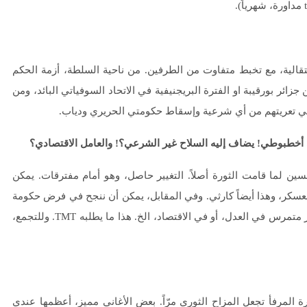
 انتقالية، مع تخبط متفاوت من الطرفين. من ناحية السلطة، أزمة الحكم
ئر بورقيبة او الفترة البريجنيفية في الاتحاد السوفياتي البائد، ومن
في تعريتهم من أي شرعية وإسقاط حكومتي الحريري ودياب.
أخطبوطي! يضاف إليه السلاح غير الشرعي؟! والعامل الاقتصادي؟
حسين لما قامت الثورة أصلاً. التغيير حاصل، وهو أمام مفترقات. يمكن
 العسكر، وهذا أيضاً كارثي. وفي المقابل، يمكن أن ننجح في فرض حكومة
من أهل الثورة، تكون مؤلفة من شرفاء أعلام، كل في حقله، أي وزير متمرس في العدل، أو في الاقتصاد، الخ. هذا ما يطلبه TMT. وللتجمع،
ة المرفأ تجعل المزاح الثوري مرّاً. بعض الأغاني مميز، أعظمها عندي