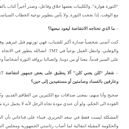
“الثورة هوارة”. والكليبات بعضها خلاق وفاعل، وصدر أخيراً كتاب بالف
مع الوقت، إذا نجحت الثورة. ولا بأس بتطوير نوعية الخطاب السياسي
–
ما الذي تحتاجه الانتفاضة ليعود نبضها؟
كنت أتمنى شخصياً صدارة أكبر للشباب، فهي ثورتهم قبل غيرهم. وفي 
والوطني، وانتقل العمل نوعياً في TMT.
على السير قدماً، معنا أو من دوننا، واتصالنا بروافد الثورة أشخاصا
–
وعارفين بالفساد وصامتين أو مستفيدين إلى حين؟
صحيح وأنا منهم، بمعنى صداقات مع الكثيرين من الطاقم القديم، 
العودة الى الحكم، ولو أن عندي مودة تجاه الرجل لأنه لا يحمل ذرة
المشكلة ليست فقط في سعد الحريري. فبناء على قناعاتي بأن الطاق
والحكومة المقبلة انتقالية لما أصاب رئاستي الجمهورية ومجلس الن