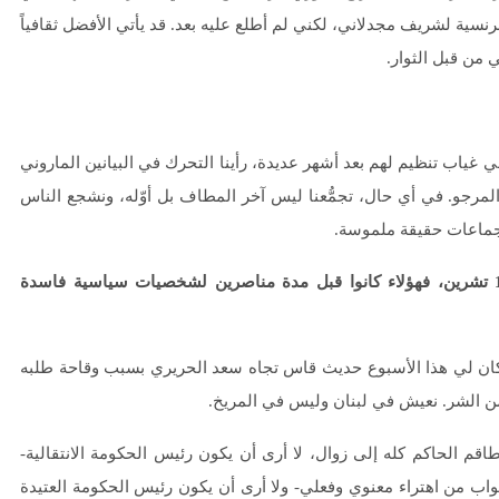
رنسية لشريف مجدلاني، لكني لم أطلع عليه بعد. قد يأتي الأفضل ثقافياً
 من قبل الثوار.
غياب تنظيم لهم بعد أشهر عديدة، رأينا التحرك في البيانين الماروني
 انشالله يتطور في الاتجاه المرجو. في أي حال، تجمُّعنا ليس آخر المطاف بل أوّله، ونشجع الناس
ً وجماعات حقيقة ملموسة.
شعار “كلن يعني كلن” ألا ينطبق على بعض جمهور انتفاضة 17 تشرين، فهؤلاء كانوا قبل مدة مناصرين لشخصيات سياسية فاسدة
وكان لي هذا الأسبوع حديث قاس تجاه سعد الحريري بسبب وقاحة طلبه
 من الشر. نعيش في لبنان وليس في المريخ.
م الحاكم كله إلى زوال، لا أرى أن يكون رئيس الحكومة الانتقالية-
واب من اهتراء معنوي وفعلي- ولا أرى أن يكون رئيس الحكومة العتيدة