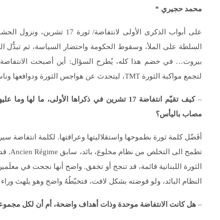
محمد حجيري *
على أبواب الذكرى الأولى لانتف
السلطة على الملأ، وسقوط الحكومة واحتضار السياسة، ثم تبدُّل ال
بيروت… في خضم هذا كله، يُطرح السؤال: أين أصبحت الانتفاضة/ 
لتجمع مواكبة الثورة TMT، ليتحدث عن هواجس الثورة ودوافعها وناسها وأزمة السلطة ووهنها في الاستمرار…
–
كيف تقيّم انتفاضة 17 تشرين في ذكراها الأولى، م
مصاب باليأس؟
أفَضّل كلمة ثورة بطموحها واستقلاليتها وعراقتها. لكلمة انتفاضة سير
تطمح ا
الثورة اللبنانية قائمة، قد تنجح أو تخفق. واضح أنها نجحت في معلَمين
النظام البائد، ولو قوضته بشكل لافت، فتخبّطُهُ واضح وهو يلهث وراء
–
هل كانت الانتفاضة موحدة وذات أهداف واضحة، أم أن لكل مجموع