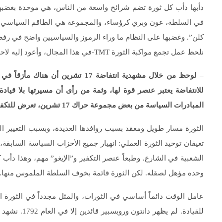
دأبها دأب كل ثورة تضم شرائح واسعة من الناس، هي موحدة بغضب
في السلطة، عون وبري كرؤساء، والمجموعة هي الطاقم السياسي الأ
كلن”. وغضبها على النظام ما وراء الرموز والسياسيين واضح في رفضها
نلحظ عمل تجمع مواكبة الثورة TMT-في هذا المجال، وأعود إليه لاحقاً.
–
لوحظ من خلال مشهدية انتفاضة 17 تشري
للانتفاضة يعتبر عنصر قوة لها، وثمة من رأى أن مسيرتها بلا قياد
المبادرات السياسة من بعض مجموعة حراك 17 تشرين، تعرض للتكفير إذا جاز التعبير، أو الهجوم الحاد في وسائل التواصل الاجتماعي
الثورة مسار طويل ومعقد بسبب روافدها العديدة، وبسبب التغيير ال
تعيقان توحيد الثورة العملي: انهيار جميع الأحزاب السياسة السابقة
الشعبية في الشارع. وطبعاً عنصر التكفير و”الإيغو” مهم، وهذا دأب
وحده مؤهل لصقله. لكن الثورة قائمة بخوف السلطة الملموس منها.
للقيادة. لم ي