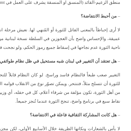
منطق الزعيم-القائد (المنسق او المنسقة يشرف على العمل في tmt مداورة، شهرياً).
–
من أحبط الانتفاضة؟
لا أرى إحباطاً بالمعنى القاتل للثورة أو المُنهي لها. نعيش مرحلة
عميقة، والإحساس واضح بأن العجوزين في السلطة نسخة لبنانية من جزا
ناحية الثورة عدم نجاحها في إسقاط جميع رموز الحكم، ولو نجحت 
–
هل تعتقد أن التغيير في لبنان شبه مستحيل في ظل نظام طوائفي 
التغيير صعب طبعاً فالنظام فاسد وراسخ. لو كان النظام قابلاً للت
للثورة أن تتسلح مثلاً، فتنتحر. ويمكن تصوّر نوع من الانقلاب قوامه
نقاط سبع في برنامج واضح، تنجح الثورة عندما تُنجز جميعاً.
–
هل كانت المشاركة الثقافية فاعلة في الانتفاضة؟
لا بأس بالشعارات ونكاتها الظريفة خلال الأسابيع الأولى، لكن مجزر