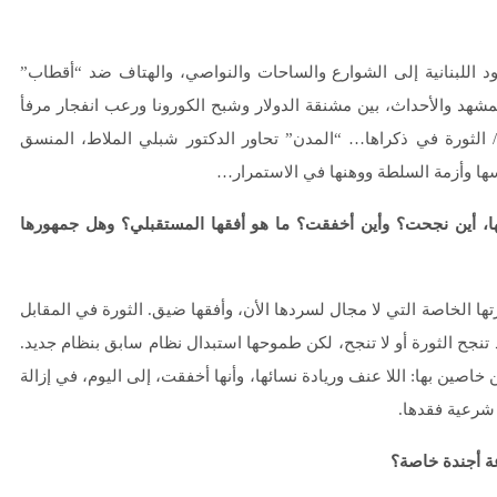
اضة/ ثورة 17 تشرين، ونزول الحشود اللبنانية إلى الشوارع والساحات والنواصي، والهتاف ضد “أقطاب”
مشهد والأحداث، بين مشنقة الدولار وشبح الكورونا ورعب انفجار مرفأ
الثورة في ذكراها… “المدن” تحاور الدكتور شبلي الملاط، المنسق
ا لها وما عليها، أين نجحت؟ وأين أخفقت؟ ما هو أفقها المستقبلي؟ وهل جمهورها
تها الخاصة التي لا مجال لسردها الأن، وأفقها ضيق. الثورة في المقابل
لى التخلص من نظام مخلوع، بائد، سابق Ancien Régime. قد تنجح الثورة أو لا تنجح، لكن طموحها استبدال نظام سابق بنظام جديد.
 خاصين بها: اللا عنف وريادة نسائها، وأنها أخفقت، إلى اليوم، في إزالة
 شرعية فقدها.
ة أجندة خاصة؟