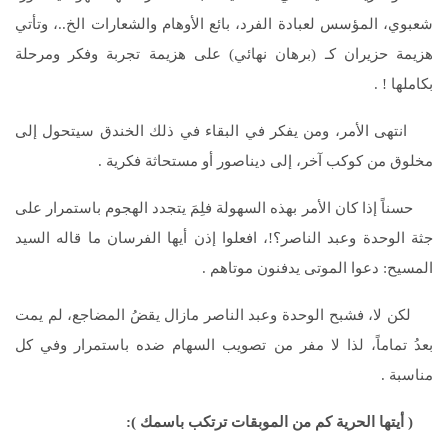
شعبوي، المؤسس لعبادة الفرد، بائع الأوهام والشعارات الخ..، وتأتي
هزيمة حزيران كـ (برهان نهائي) على هزيمة تجربة وفكر ومرحلة
بكاملها ! .
انتهى الأمر، ومن يفكر في البقاء في ذلك الخندق سيتحول إلى
مخلوق من كوكب آخر، إلى ديناصور أو مستحاثة فكرية .
حسناً إذا كان الأمر بهذه السهولة فلِمَ يتجدد الهجوم باستمرار على
جثة الوحدة وعبد الناصر؟!، افعلوا إذن أيها الفرسان ما قاله السيد
المسيح: دعوا الموتى يدفنون موتاهم .
لكن لا، فشبح الوحدة وعبد الناصر مازال يقضُ المضاجع، لم يمت
بعدُ تماماً، لذا لا مفر من تصويب السهام ضده باستمرار وفي كل
مناسبة .
( أيتها الحرية كم من الموبقات ترتكب باسمك ):