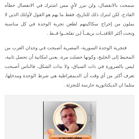
سمحت بالانفصال، ولن نبرر لأيٍ ممن اشترك في الانفصال خطأه
الفادح، لكن لنترك ذلك للتاريخ، فقط ما يهم هو القول لأولئك الذين لا
يملون من إخراج سكاكينهم لطعن تجربة الوحدة في كل مناسبة
وتحت أكثر اللافتــات بريقــاً لـن تفلحــوا قــط .
فتجربة الوحدة السورية- المصرية أصبحت في وجدان العرب من
المحيط إلى الخليج، وكونها حصلت مرة، يعني امكانية أن تحصل ثانية،
ليس بالضرورة في ذات السياق، ولا بذات الشكل، فالناس أصبحت
تعرف أكثر من أي وقت أن الديمقراطية هي شرط الوحدة ومدخلها،
مثلما ان الديكتاتورية حارسة للتجزئة .