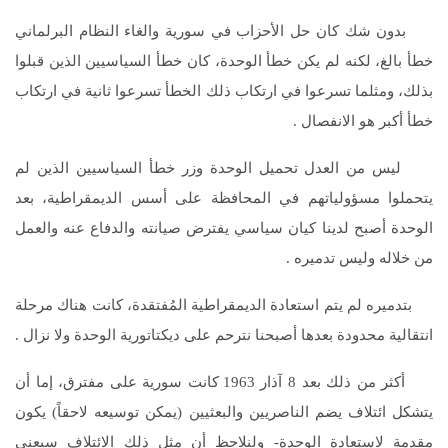
بدون شك كان حل الأحزاب في سورية والغاء النظام البرلماني
خطأ بالغ، لكنه لم يكن خطأ الوحدة، كان خطأ السياسيين الذين قبلوا
بذلك، ومثلما تسرعوا في ارتكاب ذلك الخطأ تسرعوا ثانية في ارتكاب
خطأ أكبر هو الانفصال .
ليس من العدل تحميل الوحدة وزر خطأ السياسيين الذين لم
يتحملوا مسؤولياتهم في المحافظة على أسس الديمقراطية، بعد
الوحدة أصبح لدينا كيان سياسي يفترض صيانته والدفاع عنه والعمل
من خلاله وليس تدميره .
بتدميره لم يتم استعادة الديمقراطية المُفتقدة، كانت هناك مرحلة
انتقالية محدودة بعدها أصبحنا نترحم على ديكتاتورية الوحدة ولا نزال .
أكثر من ذلك بعد 8 آذار 1963 كانت سورية على مفترق، إما أن
يتشكل ائتلاف يضم الناصريين والبعثيين (يمكن توسيعه لاحقاً) يكون
مقدمة لاستعادة الوحدة- ولنلاحظ أن مثل ذلك الائتلاف سيعني