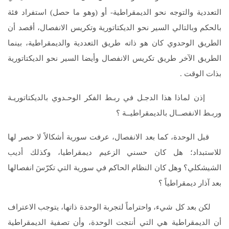
التعددية والتوجه نحو الديمقراطية- أو (وهو ما حصل) استفراد فئة
بالحكم وبالتالي السير نحو الديكتاتورية وتكريس الانفصال، أقصد أن
الطريق الوحدوي كان هو ذاته طريق التعددية والديمقراطية، بينما
الطريق الآخر طريق تكريس الانفصال وأيضا السير نحو الديكتاتورية
بذات الوقت .
إذن لماذا هذا الدجـل في ربـط الفكر الوحـدوي بالديكتاتوريـة
وربـط الانفصــال بالديمقراطيــة ؟
قبل الوحدة، كما بعد الانفصال، عرفت سورية أشكالاً لا حصر لها
للاستبداد؛ هل كان حسني الزعيم ديمقراطيا، وكذلك أديب
الشيشكلي؟ وهل كان النظام الحاكم في سورية التي تكرّسَ انفصالها
بعد آذار ديمقراطياً ؟
لكن بعد كل شيء، واحتراماً لتجربة الوحدة ذاتها، يتوجب الاعتراف
أن الديمقراطية هي التي أنتجت الوحدة، وأن تصفية الديمقراطية