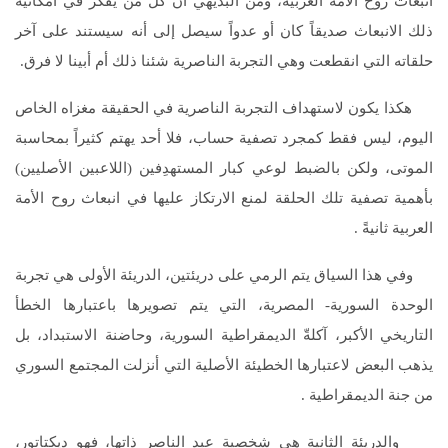
انبعاث روح الأمة العربية، ومن البديهي أن كل من يفكر في امكانية
ذلك الانبعاث صديقاً كان أو عدواً سيصل إلى أنه سيستند على آخر
حلقاته التي انقطعت وهي التجربة الناصرية شئنا ذلك أم أبينا لا فرق.
هكذا يكون لاستهداف التجربة الناصرية في الحقيقة مغزاه الخاص
اليوم، ليس فقط كمجرد تصفية حساب، فلا أحد يهتم كثيراً بمحاسبة
الموتى، ولكن بالضبط لوعي كبار المستهدِفين (اللاعبين الأصليين)
بأهمية تصفية تلك الحلقة لمنع الارتكاز عليها في انبعاث روح الأمة
العربية ثانيةً .
وفي هذا السياق يتم الرمي على دريئتين، الدريئة الأولى هي تجربة
الوحدة السورية- المصرية، التي يتم تصويرها باعتبارها الخطأ
التاريخي الأكبر، آكلةّ الديمقراطية السورية، وحاضنة الاستبداد، بل
يذهب البعض لاعتبارها الخطيئة الأصلية التي أنزلت المجتمع السوري
من جنة الديمقراطية .
والدريئة الثانية هي شخصية عبد الناصر ذاتها، فهو ديكتاتور،