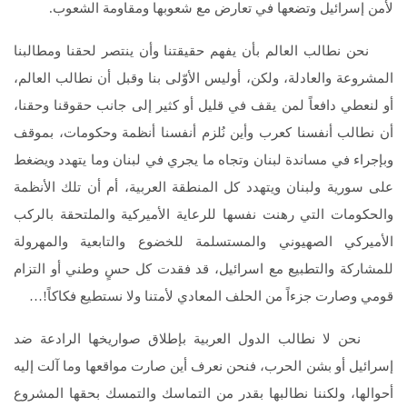
لأمن إسرائيل وتضعها في تعارض مع شعوبها ومقاومة الشعوب.
نحن نطالب العالم بأن يفهم حقيقتنا وأن ينتصر لحقنا ومطالبنا
المشروعة والعادلة، ولكن، أوليس الأوّلى بنا وقبل أن نطالب العالم،
أو لنعطي دافعاً لمن يقف في قليل أو كثير إلى جانب حقوقنا وحقنا،
أن نطالب أنفسنا كعرب وأين نُلزم أنفسنا أنظمة وحكومات، بموقف
وبإجراء في مساندة لبنان وتجاه ما يجري في لبنان وما يتهدد ويضغط
على سورية ولبنان ويتهدد كل المنطقة العربية، أم أن تلك الأنظمة
والحكومات التي رهنت نفسها للرعاية الأميركية والملتحقة بالركب
الأميركي الصهيوني والمستسلمة للخضوع والتابعية والمهرولة
للمشاركة والتطبيع مع اسرائيل، قد فقدت كل حسٍ وطني أو التزام
قومي وصارت جزءاً من الحلف المعادي لأمتنا ولا نستطيع فكاكاً!…
نحن لا نطالب الدول العربية بإطلاق صواريخها الرادعة ضد
إسرائيل أو بشن الحرب، فنحن نعرف أين صارت مواقعها وما آلت إليه
أحوالها، ولكننا نطالبها بقدر من التماسك والتمسك بحقها المشروع