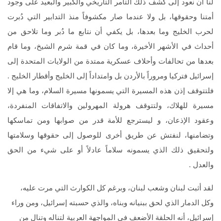
لنا أن نعود إلى كشف ذلك التآمر التاريخي والكبير والبعيد على وجود
أمتنا وحقوقها، بل ولا عندما صار مكشوفاً منذ التدابير التي دُبرت
لحرب الخليج وما بعدها، بل يكفي أن نتابع ما دُبر وما تلاحق من
أحداث في الأشهر الأخيرة، وما كان في قمة شرم الشيخ، وما قام
بعدها من تحالفات وأحلاف عسكرية ممتدة من الولايات المتحدة إلى
إسرائيل فتركيا ومروراً بالأردن بل وامتداداً إلى الخليج وأقطار الخليج .
فلتتوقف إذن هذه المسيرة التي يسمونها مسيرة السلام، وما هي إلا
مسيرة للهلاك، ولتتوقف هرولة المهرولين والاتفاقات المنفردة،
وعقود الإذعان، و ليسترجع للأمة قدر من صوابها ومن تماسكها
وتضامنها، لنفتش عن طريق أخرى للوصول إلى حقوقها وسلامتها
ولتحقيق ذلك الذي يسمونه سلاماً عادلاً أو على شيء من الحق
والعدل .
لقد أثبت لبنان وشعب لبنان، وبرغم كل الكوارث التي مرت عليه،
وكل الدمار الذي لحق ببنيانه وبناه، والذي حسبته إسرائيل، ومن وراء
إسرائيل، أنه الحلقة الأضعف في المواجهة العربية لتناله وتنال من