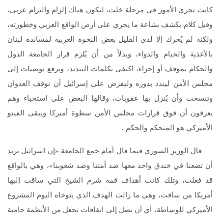
كانت تجري الأمور في مرحلة خلت، ليكون هناك إلزام والتزام عربي،
وقيل كلام يكشف بشاعة ما يجري على أرض الواقع العربي وخطورته،
ولكنه لم يُحرك إلا لدى القليل بعض النخوة العربية لمساندة لبنان
بالأغذية والخيام والدواء، وبدلاً من أن يُلزم قرار الجامعة الدول
والحكام بموقف أو إجراء، اكتفى بكلمات التنديد، وبرفع توصيات إلى
مجلس الأمن ليندد بدوره وليفرض على إسرائيل أن توقف العدوان
وتنسحب وأن يُنزل بها عقوبات، وقالها البعض على استحياء وهم
يعرفون أن فوق قرارات مجلس الأمن سطوة أميركا ويبقى الفيتو
الأميركي هو المتحكم والحكم .
قال الوزير السوري فيما قال أمام جمع الجامعة «إن اسرائيل تريد
أن تضعنا في خندق واحد معها ضد أمتنا وضد شعوبنا»، وهي بالواقع
قد فعلت، وتلك كانت أهداف قمة شرم الشيخ التي ساقت إليها
أمريكا من ساقت، وهي ما زالت الهدف الذي يتوخاه اليوم المشروع
الأميركي للوساطة، أي أن نصل إلى اتفاقات تجعل من الأنظمة حامية