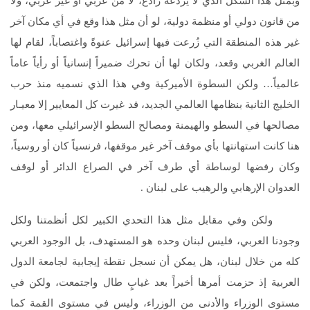
وبمثل هذا الشكل الذي لا يردعه رادع، لا من عربي أو غير عربي، ولا
من قانون دولي أو منظمة دولية، لو أن مثل هذا وقع في أي مكان آخر
غير هذه المنطقة التي زُرعت فيها إسرائيل عنوةً واغتصاباً، لقام لها
العالم الغربي وقعد، ولكان لها أن تحرك ضميراً إنسانياً أو رأياً عاماً
عالمياً… ولكن السطوة الأميركية وفي هذا الذي نسميه منذ حرب
الخليج الثانية بنظامها العالمي الجديد، قد غيرت كل المعايير إلا معیـار
مصالحها في السطو والهيمنة ومصالح السطو الإسرائيلي معها، ومن
هنا كانت استهانتها بأي موقف آخر غير موقفها، فرنسياً كان أو روسياً،
وكان رفضها لوساطة أي طرف آخر في الصراع الدائر أو لوقف
العدوان الإرهابي والرهيب على لبنان .
ولكن وفي مقابل مثل هذا التحدي الكبير لكل أنظمتنا ولكل
وجودنا العربي، فليس لبنان وحده هو المستهدف، بل الوجود العربي
كله من خلال لبنان، هل يمكن أن نسجل نقطة إيجابية لجامعة الدول
العربية إذ حزمت أمرها أخيراً بعد غيابٍ طال واجتمعت، ولكن في
مستوى الوزراء والأدنى من الوزراء، وليس في مستوى القمة كما