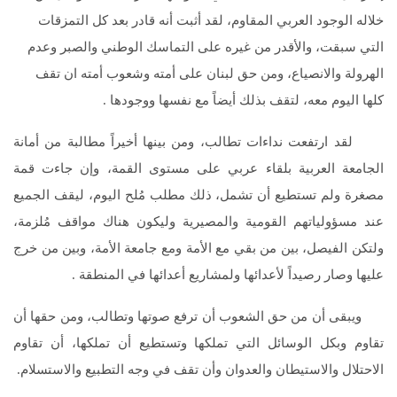
خلاله الوجود العربي المقاوم، لقد أثبت أنه قادر بعد كل التمزقات
التي سبقت، والأقدر من غيره على التماسك الوطني والصبر وعدم
الهرولة والانصياع، ومن حق لبنان على أمته وشعوب أمته ان تقف
كلها اليوم معه، لتقف بذلك أيضاً مع نفسها ووجودها .
لقد ارتفعت نداءات تطالب، ومن بينها أخيراً مطالبة من أمانة
الجامعة العربية بلقاء عربي على مستوى القمة، وإن جاءت قمة
مصغرة ولم تستطيع أن تشمل، ذلك مطلب مُلح اليوم، ليقف الجميع
عند مسؤولياتهم القومية والمصيرية وليكون هناك مواقف مُلزمة،
ولتكن الفيصل، بين من بقي مع الأمة ومع جامعة الأمة، وبين من خرج
عليها وصار رصيداً لأعدائها ولمشاريع أعدائها في المنطقة .
ويبقى أن من حق الشعوب أن ترفع صوتها وتطالب، ومن حقها أن
تقاوم وبكل الوسائل التي تملكها وتستطيع أن تملكها، أن تقاوم
الاحتلال والاستيطان والعدوان وأن تقف في وجه التطبيع والاستسلام.