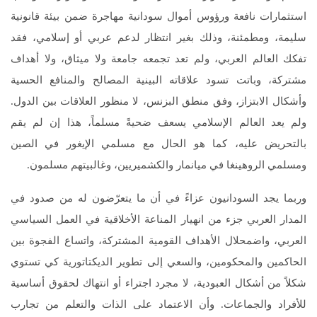
استثمارات نافعة ورؤوس أموال سودانية مهاجرة ضمن بيئة قانونية
سليمة، ومطمئنة، وذلك بغير انتظار لدعم عربي أو إسلامي، فقد
تفكك العالم العربي، ولم تعد تجمعه جامعة ولا ميثاق، ولا أهداف
مشتركة، وباتت تسود علاقاته البينية المصالح والمنافع الحسية
وأشكال الابتزاز، وفق منطق البزنس، لا منظور العلاقات بين الدول.
ولم يعد العالم الإسلامي يسعف ضحيةً مسلماً، هذا إن لم يقم
بالتحريض عليه، كما هو الحال مع مسلمي الإيغور في الصين
ومسلمي الروهينغا في ميانمار والكشميريين، وغالبيتهم مسلمون.
وربما يجد السودانيون عزاءً في أن ما يتعرّضون له من صدود في
المدار العربي جزء من انهيار المناعة الأخلاقية في العمل السياسي
العربي، واضمحلال الأهداف القومية المشتركة، واتساع الفجوة بين
الحاكمين والمحكومين، والسعي إلى تطوير الديكتاتورية كي تستوي
شكلاً من أشكال العبودية، لا مجرد اجتراء أو انتهاك لحقوق أساسية
للأفراد والجماعات. وأن الاعتماد على الذات والتعلم من تجارب