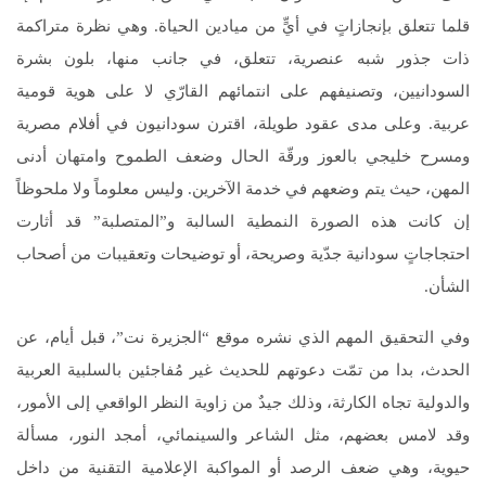
قلما تتعلق بإنجازاتٍ في أيٍّ من ميادين الحياة. وهي نظرة متراكمة
ذات جذور شبه عنصرية، تتعلق، في جانب منها، بلون بشرة
السودانيين، وتصنيفهم على انتمائهم القارّي لا على هوية قومية
عربية. وعلى مدى عقود طويلة، اقترن سودانيون في أفلام مصرية
ومسرح خليجي بالعوز ورقّة الحال وضعف الطموح وامتهان أدنى
المهن، حيث يتم وضعهم في خدمة الآخرين. وليس معلوماً ولا ملحوظاً
إن كانت هذه الصورة النمطية السالبة و”المتصلبة” قد أثارت
احتجاجاتٍ سودانية جدّية وصريحة، أو توضيحات وتعقيبات من أصحاب
الشأن.
وفي التحقيق المهم الذي نشره موقع “الجزيرة نت”، قبل أيام، عن
الحدث، بدا من تمّت دعوتهم للحديث غير مُفاجئين بالسلبية العربية
والدولية تجاه الكارثة، وذلك جيدٌ من زاوية النظر الواقعي إلى الأمور،
وقد لامس بعضهم، مثل الشاعر والسينمائي، أمجد النور، مسألة
حيوية، وهي ضعف الرصد أو المواكبة الإعلامية التقنية من داخل