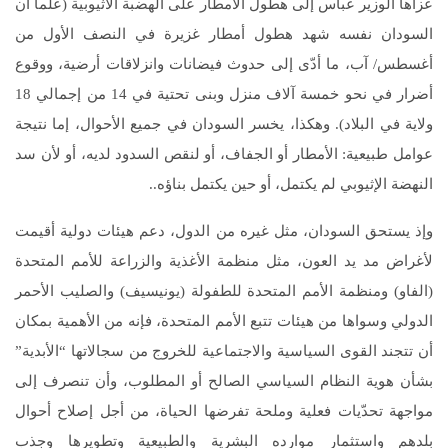
عزاها الوزير عباس إلى هطول الأمطار على الهضبة الأثيوبية (علما أن
السودان نفسه شهد هطول أمطار غزيرة في النصف الأول من
أغسطس/ آب، ما أدّى إلى حدوث فيضانات وانزلاقات أرضية، ووقوع
أضرار في نحو خمسة آلاف منزل وبنى تحتية في 14 من إجمالي 18
ولاية في البلاد). وهكذا، يخسر السودان في جميع الأحوال، إما نتيجة
عوامل طبيعية: الأمطار أو الجفاف، أو لنقص السدود لديه، أو لأن سد
النهضة الإثيوبي لم يكتمل، أو حين يكتمل بناؤه..
وإذ يستحق السودان، مثل غيره من الدول، دعم هيئات دولية أقيمت
لأغراض مد يد العون، مثل منظمة الأغذية والزراعة للأمم المتحدة
(الفاو) ومنظمة الأمم المتحدة للطفولة (يونيسيف) والصليب الأحمر
الدولي وسواها من هيئات تتبع الأمم المتحدة، فإنه من الأهمية بمكان
أن تتجند القوى السياسية والاجتماعية للخروج من سجالاتها “الأبدية”
بشأن هوية النظام السياسي الصالح أو المطلوب، وأن تنصرف إلى
مواجهة تحدّيات فعلية وملحة تفرضها الحياة، من أجل إصلاح أحوال
بلدهم واستثمار موارده البشرية والطبيعية وتطويرها وجذب