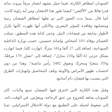
السودان لمظاهر الكارثة، فيما حمل مشهد انفجار مرفأ بيروت بذاته
قدرا هائلا من “الآكشن” كيفما صُور هذا الانفجار، ومن أية زاوية كانت،
كما قال. بينما بدت الصور التي تم نقلها لمظاهر الفيضان رتيبة
ومتشابهة وفاقدة للمؤثر البصري، والأنكى أنها ظهرت كأنها تكرار
لأطوار سابقة من فيضانات النيل. وحتى كتابة هذه السطور، تمثلت
الخسائر بوفاة 103 أشخاص وإصابة خمسين، حسب وزارة الداخلية
السودانية، إضافة إلى 27 ألفا و341 منزلًا، انهارت كليا، فيما انهارت
بشكل جزئي 42 ألفًا و210 منازل”، إضافة إلى “تضرّر 179 مرفقًا،
و359 متجرًا ومخزنًا، ونفوق 5482 رأس ماشية”. وهذا من دون
احتساب ظهور الأمراض والأوبئة وتلف المحاصيل وانهيارات الطرق
التي يتسبب بها فيضان دام أسابيع.
وقبل هذه الكارثة التي اخترق فيها الفيضان سبع ولايات، كان
السودان يجاهد للخروج من عنق الزجاجة. ويتعرّض، في الوقت ذاته،
إلى ضغوط لحمله على التطبيع مع دولة الاحتلال الإسرائيلي، ثمنا