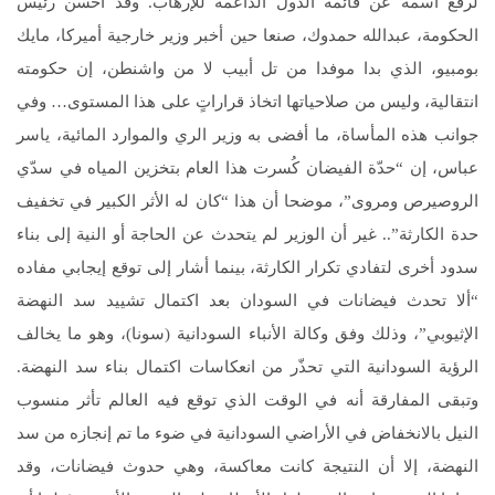
لرفع اسمه عن قائمة الدول الداعمة للإرهاب. وقد أحسن رئيس
الحكومة، عبدالله حمدوك، صنعا حين أخبر وزير خارجية أميركا، مايك
بومبيو، الذي بدا موفدا من تل أبيب لا من واشنطن، إن حكومته
انتقالية، وليس من صلاحياتها اتخاذ قراراتٍ على هذا المستوى… وفي
جوانب هذه المأساة، ما أفضى به وزير الري والموارد المائية، ياسر
عباس، إن “حدّة الفيضان كُسرت هذا العام بتخزين المياه في سدّي
الروصيرص ومروى”، موضحا أن هذا “كان له الأثر الكبير في تخفيف
حدة الكارثة”.. غير أن الوزير لم يتحدث عن الحاجة أو النية إلى بناء
سدود أخرى لتفادي تكرار الكارثة، بينما أشار إلى توقع إيجابي مفاده
“ألا تحدث فيضانات في السودان بعد اكتمال تشييد سد النهضة
الإثيوبي”، وذلك وفق وكالة الأنباء السودانية (سونا)، وهو ما يخالف
الرؤية السودانية التي تحذّر من انعكاسات اكتمال بناء سد النهضة.
وتبقى المفارقة أنه في الوقت الذي توقع فيه العالم تأثر منسوب
النيل بالانخفاض في الأراضي السودانية في ضوء ما تم إنجازه من سد
النهضة، إلا أن النتيجة كانت معاكسة، وهي حدوث فيضانات، وقد