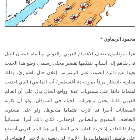
محمود الريماوي *
عزا سودانيون ضعف الاهتمام العربي والدولي بمأساة فيضان النيل
في بلدهم إلى أسبابٍ يتقدّمها تقصير محلي رسمي، وضع هذا الحدث
بعيدا عن دائرة الضوء، على الرغم من إعلان حال الطوارئ، وذلك
مقارنة بانفجار مرفأ بيروت (4 أغسطس/ آب الماضي) الذي اجتذب
اهتماما فائقا على مستويات عدة. وواقع الحال يدل على أن العالم
العربي قلما يحفل بمجريات الحياة في السودان، ولو أن كارثة
الفيضانات أخيرا قد أثارت اهتماما ملحوظا، ولو على مستوى
التعاطف المعنوي والتضامن الوجداني، لكان ذلك أمرا استثنائياً
وخارقا للعادة. إذ جرت العادة على النظر إلى هذا البلد العربي أنه يقع
على هامش الاهتمامات، وأن الأنباء التي تتعلق به لا تثير الاهتمام، إذ