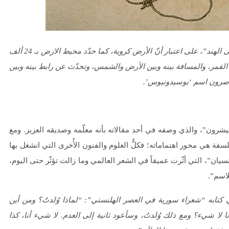
قال: “إنّ السفر من اليونان باتجاه الغرب يؤدّي في نهاية المطاف إلى الهند”، على اعتبار أنّ الأرض كروية، كما حدّد محيط الارض بـ 24 ألف
اً هو أول من قاس حجم القمر، والمسافة بينه وبين الأرض والشمس، وتحدّث عن رابط بينه وبين
معاصرون اسم ‘بوسيدونيوس’.
رون”، والذي وصفه في أحد مقالاته بأنه معلّمه وصديقه العزيز. ومع
فلسفة هي محور اهتماماته؛ فكلُّ العلوم والفنون الأُخرى التي انشغل بها
يان”، التي أثّرت عميقاً في الشعر العالمي وما زالت تؤثّر حتى اليوم،
لاسم”.
تابه “شعراء سورية في العصر الهلنستي”: “لماذا وُلدتُ؟ ومن أين
ا لا شيء؟ ومع ذلك وُلدتُ، وسأعود ثانية إلى العدم. لا شيء أنا، كذا