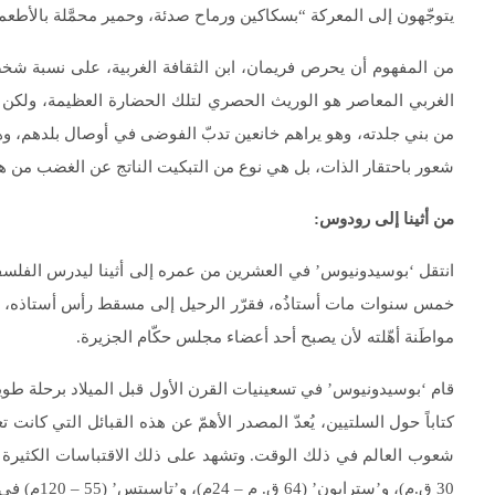
يتوجّهون إلى المعركة “بسكاكين ورماح صدئة، وحمير محمَّلة بالأطعمة
من المفهوم أن يحرص فريمان، ابن الثقافة الغربية، على نسبة شخصي
الغربي المعاصر هو الوريث الحصري لتلك الحضارة العظيمة، ولكن
من بني جلدته، وهو يراهم خانعين تدبّ الفوضى في أوصال بلدهم، وهم
شعور باحتقار الذات، بل هي نوع من التبكيت الناتج عن الغضب من هذ
من أثينا إلى رودوس
:
انتقل ‘بوسيدونيوس’ في العشرين من عمره إلى أثينا ليدرس الفلسف
خمس سنوات مات أستاذُه، فقرّر الرحيل إلى مسقط رأس أستاذه، ل
مواطَنة أهّلته لأن يصبح أحد أعضاء مجلس حكّام الجزيرة.
قام ‘بوسيدونيوس’ في تسعينيات القرن الأول قبل الميلاد برحلة طويل
كتاباً حول السلتيين، يُعدّ المصدر الأهمّ عن هذه القبائل التي كانت 
30 ق.م)، و’سترابون’ (64 ق. م – 24م)، و’تاسيتس’ (55 – 120م) في كتبهم.