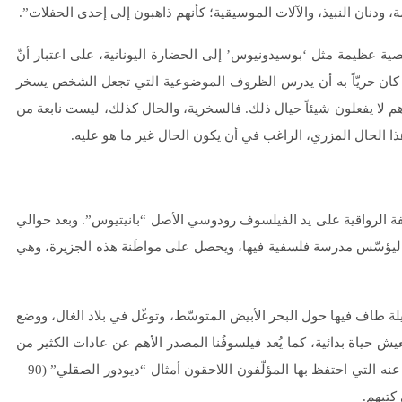
، ودنان النبيذ، والآلات الموسيقية؛ كأنهم ذاهبون إلى إحدى الحفلات”.
ة عظيمة مثل ‘بوسيدونيوس’ إلى الحضارة اليونانية، على اعتبار أنّ
 كان حريّاً به أن يدرس الظروف الموضوعية التي تجعل الشخص يسخر
 لا يفعلون شيئاً حيال ذلك. فالسخرية، والحال كذلك، ليست نابعة من
ا الحال المزري، الراغب في أن يكون الحال غير ما هو عليه.
ة الرواقية على يد الفيلسوف رودوسي الأصل “بانيتيوس”. وبعد حوالي
يؤسّس مدرسة فلسفية فيها، ويحصل على مواطَنة هذه الجزيرة، وهي
ة طاف فيها حول البحر الأبيض المتوسّط، وتوغّل في بلاد الغال، ووضع
تعيش حياة بدائية، كما يُعد فيلسوفُنا المصدر الأهم عن عادات الكثير من
شعوب العالم في ذلك الوقت. وتشهد على ذلك الاقتباسات الكثيرة عنه التي احتفظ بها المؤلّفون اللاحقون أمثال “ديودور الصقلي” (90 –