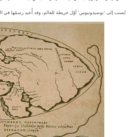
تُنسب إلى ‘بوسيدونيوس’ أوّل خريطة للعالم، وقد أُعيد رسمُها في ا