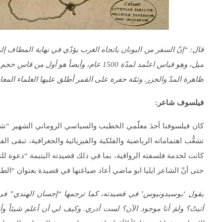
ميل، وهو قياس اعتُمد لمدّة 1500 عام، وأيض
ظاهرة المدّ والجزر. وثمّة حفرة على القمر أطلق عليها العلماء ال
فيلسوف شاعر:
كان فيلسوفنا أحدَ معلّمي الخطيب والسياسي الروماني الشهير “شيش
تشعُّب اهتماماته الرياضية والفلكية والفيزيائية والجغرافية، تبقى ال
كانت لخدمة فلسفته الرواقية، بما في ذلك قصيدته اليتيمة “دعوة للنس
حتى أنّ الشاعر ايليا ابو ماضي أعاد صياغتها في قصيدة بعنوان “الط
يقول ‘بوسيدونيوس’ في قصيدته، كما ترجمها “إحسان الهندي” في ك
أتيتُ؟ ولمَ أنا موجود الآن؟ لست أدري. وكيف لي أن أعلم شيئاً وأن