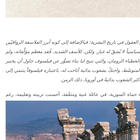
 الميلاد) واحداً من أعظم العقول في تاريخ البشرية؛ فبالإضافة إلى كونه أبرز الفلاسفة الرواقيّين
سياسياً لا يُشقّ له غبار. ولكن، للأسف الشديد، فُقد معظم مؤلَّفاته، ولم
خطباء الرومان، والتي تتيح لنا بناء تصوُّر عن فيلسوف حاول أن يختبر
وسّط، واحتكّ بشعوب بدائية أتاحت له، باعتباره فيلسوفاً ينتمي إلى
أكثر الشعوب بدائيةً في أوروبا، ذلك الزمن.
حماة السورية، في عائلة غنية ومثقّفة، أحسنت تربيته وتعليمه، رغم