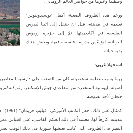
وصقلّية وغيرها من حواضر العالم الروماني.
ورغم هذه الظروف الصعبة، أكمل ‘بوسيدونيوس’
تعليمه في مدينته، قبل أن ينتقل إلى أثينا ليدرس
الفلسفة في أكاديميتها، ثمّ إلى جزيرة رودوس
اليونانية ليؤسّس مدرسة فلسفية فيها، ويعيش هناك
بقية حياته.
استحواذ غربي
:
ربما بسبب عظمة شخصيته، كان من الصعب على دارسيه المعاصِرين في 
أصوله اليونانية المنحدرة من متقاعدي جيش الإسكندر،
رغم أنه لم ي
خاطئ لأحد نصوصه
.
كمثال 
مدينته، كارهاً لها، معتمداً في ذلك الحكم القاسي، على اقتباس معز
النظر في الظروف التي كانت تعيشها سورية في ذلك الوقت لعذر ‘ب