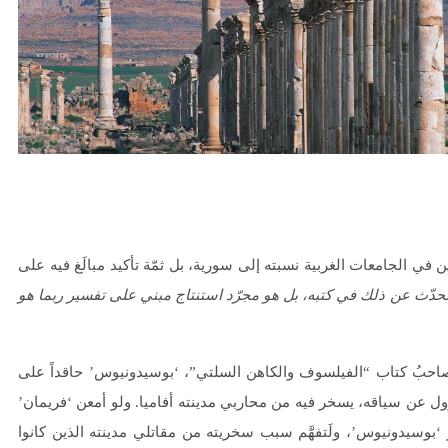
الجامعات الغربية نسبته إلى سورية، بل ثمّة تأكيد مبالَغ فيه على
تحدّث عن ذلك في كتبه، بل هو مجرّد استنتاج مبني على تفسير ربما هو
على ذلك، جعل الكاتب الأميركي “فيليب فريمان” (1961)، صاحبُ كتاب “الفيلسوف والكاهن السلتي”، ‘بوسيدونيوس’ حاقداً على
ول عن سياقه، يسخر فيه من محاربي مدينته أفاميا. ولو أمعن ‘فريمان’
وسيدونيوس’، ولَتفهَّم سبب سخريته من مقاتلي مدينته الذين كانوا