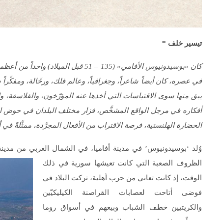
تيسير خلف
*
كان «بوسيدونيوس الأفامي» (135 – 51 قبل
في عصره، كان أيضاً شاعراً، وجغرافياً، وعالم فلك، ورحّالة، ومفكّراً 
يبق منها سوى الاقتباسات التي أخذها عنه المؤرّخون، والفلاسفة، وال
أفكاره في مرجل الواقع المشخَّص، فزار مختلف البلدان في حوض المت
الحضارة الهلنستية، فرصة الاقتراب من الأفعال المجرَّدة، ممثَّلةً في 
وُلد ‘بوسيدونيوس’ في مدينة أفاميا، في الشمال الغربي من مدينة 
الظروف الصعبة التي كانت تعيشها سورية في ذلك
الوقت، إذ كانت تعاني من حرب أهلية، تركت البلاد في
فوضى أتاحت لعصابات القراصنة الكيليكيّين
والكريتيين خطف الشباب وبيعهم في أسواق روما