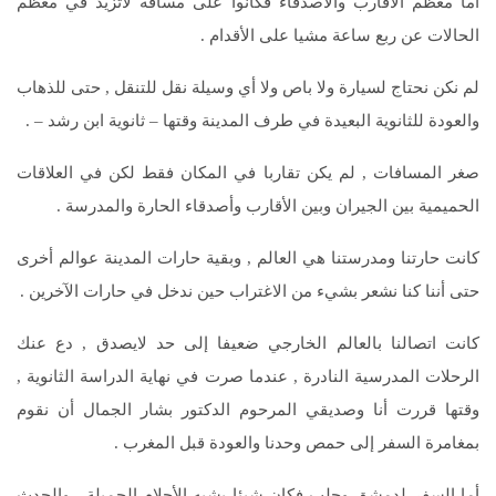
أما معظم الأقارب والأصدقاء فكانوا على مسافة لاتزيد في معظم
الحالات عن ربع ساعة مشيا على الأقدام .
لم نكن نحتاج لسيارة ولا باص ولا أي وسيلة نقل للتنقل , حتى للذهاب
والعودة للثانوية البعيدة في طرف المدينة وقتها – ثانوية ابن رشد – .
صغر المسافات , لم يكن تقاربا في المكان فقط لكن في العلاقات
الحميمية بين الجيران وبين الأقارب وأصدقاء الحارة والمدرسة .
كانت حارتنا ومدرستنا هي العالم , وبقية حارات المدينة عوالم أخرى
حتى أننا كنا نشعر بشيء من الاغتراب حين ندخل في حارات الآخرين .
كانت اتصالنا بالعالم الخارجي ضعيفا إلى حد لايصدق , دع عنك
الرحلات المدرسية النادرة , عندما صرت في نهاية الدراسة الثانوية ,
وقتها قررت أنا وصديقي المرحوم الدكتور بشار الجمال أن نقوم
بمغامرة السفر إلى حمص وحدنا والعودة قبل المغرب .
أما السفر لدمشق وحلب فكان شيئا يشبه الأحلام الجميلة , والحدث