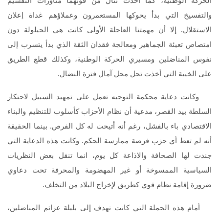
الحركة الوطنية، كما أخذت تنال من قوتهما مناورات التقسيم
والتفسيخ التي بدأ يحوكها المستعمرون وعملاؤهم غداة إعلان
الاستقلال. إلا أن مهمتنا العاجلة الأولى كانت هي الحيلولة دون
امتصاص تعبئة الجماهير ومعالجة فقدان الثقة الذي بدأ يتسرب إلى
نفوس المناضلين ومسيري الحركة الوطنية، وكذلك قطع الطريق
على الخيبة التي أخذت تحل محل آمال فترة النضال.
وكانت دعاية محكمة التوجيه تعمل على تمهيد السبيل لاحتكار
السلطة بيد القصر، مدعية أن نظام الأحزاب كأسلوب للتنظيم والبناء
الاقتصادي باء بالفشل، رغم أنه أتيحت له كل الفرص. بينما الحقيقة
أنه لم تعط أي حزب فرصة ممارسة الحكم. وكانت هذه الدعاية التي
جندت لها الصحافة والاذاعة كل يوم، انما تنقل بعض النظريات
السياسية الممسوخة أو غير المهضومة والمحرفة تحت دعاوي
ضرورة إقامة نظام قوي كطريق لإخراج البلاد من التخلف.
أمام هذه الحملة التي كانت تهدف إلى بلبلة عزائم المناضلين،