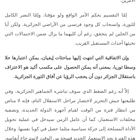
الأمرين:
إمّا التقسيم بحكم الأمر الواقع ولو مؤقتا، وإمّا النصر الكامل
للثورة، وانسحاب كل وجود فرنسي من الأراضي الجزائرية. ولكن أيا
من الحلين لم يتحقق، رغم أن كليهما ما يزال ضمن الاحتمالات التي
تخبئها أحداث المستقبل القريب.
وإن الاتفاقية التي انتهت إليها مباحثات إيفيان، يمكن اعتبارها حلا
وسطا ثوريا، بمعنى أنه يمكن الحصول على مكسب أكيد هو الاعتراف
باستقلال الجزائر دون أن يحجب الرؤيا عن آفاق الثورة الجزائرية.
إلاّ أنه رغم الضغط الذي سوف تباشره الجماهير الجزائرية، وفي
طليعتها جيش التحرير لاختصار مراحل الاستقلال التام، فإنه لا مناص
من انتظار فترة من الوقت لقيام أجهزة الدولة الجديدة، وتصفية
مخلفات الاستعمار، كما أن عامل الزمن سيدخل في عملية تحويل
الأداة المسلحة إلى حركة سياسية مثلما حصل في كوبا نفسها. وخلال
هذه الفترة يجد الاستعمار الجديد فسحة من الوقت لاسترجاع أنفاسه.