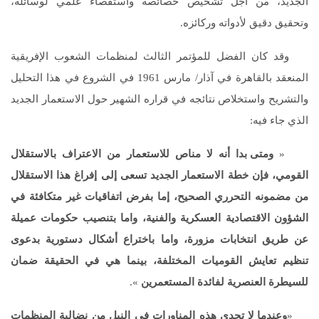
الجديد، من أجل تشخيص خصائصه واستقصاء علمي لوسائله،
وتحقيق دقيق لأدواته وركائزه.
وقد كان الفضل للمؤتمر الثالث لمنظمات الشعوب الإفريقية
المنعقد بالقاهرة في آذار/ مارس 1961 في الشروع في هذا التحليل
والتشريح واستخلاص نتائجه في قراره الشهير حول الاستعمار الجديد
الذي جاء فيه:
«
ومتى بدا أنه لا مناص للاستعمار من الاعتراف بالاستقلال
القومي، فإن خطة الاستعمار الجديد تسعى إلى إفراغ هذا الاستقلال
من مضمونه التحرري الصحيح، إما بفرض اتفاقيات غير متكافئة في
الشؤون الاقتصادية العسكرية والفنية، واما بتنصيب حكومات عميلة
عن طريق انتخابات مزورة، واما باختراع أشكال دستورية بدعوى
تنظيم تعايش القوميات المختلفة، بينما هي في الحقيقة ضمان
للسيطرة العنصرية لفائدة المستعمرين
».
«
وعندما لا تجدي هذه المناورات في النيل من نضالية المنظمات