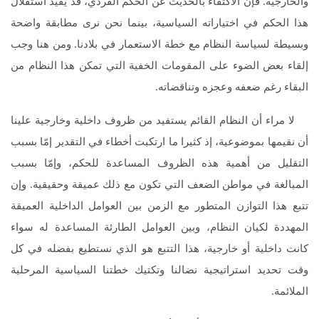
والخارجية. فإن الاكتفاء بالحديث عن الحكم الفردي، قد يفيد استقلال
هذا الحكم في اختياراته السياسية، بينما نحن نرى مطابقة واضحة
وبسيطة لسياسة النظام مع خطة الاستعمار في بلادنا. ومن هنا وجب
إلقاء بعض الضوء على المقومات الخفية التي تمكن هذا النظام من
البقاء رغم ضعفه وعجزه وتناقضاته.
لا مراء أن النظام القائم يستفيد من ظروف داخلية وخارجية علينا
أن نقيمها بموضوعية، إذ كثيرا ما ارتكبت أخطاء في التقدير إمّا بسبب
التقليل من أهمية هذه الظروف المساعدة للحكم، وإمّا بسبب
المبالغة في مواطن الضعف التي تكون مع ذلك عميقة وحقيقية. وإن
تتبع هذا التوازن المتطور مع الزمن بين العوامل الداخلية العميقة
المهددة لكيان النظام، وبين العوامل الطارئة المساعدة له سواء
كانت داخلية أو خارجية، هذا التتبع هو الذي نستطيع بفضله في كل
وقت تحديد استراتيجية نضالنا وتكتيك خطتنا السياسية المرحلية
الملائمة.