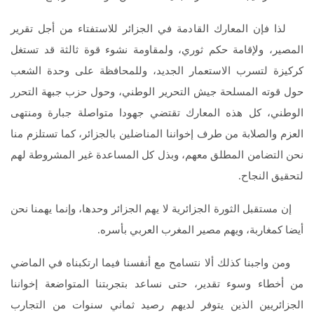
لذا فإن المعارك القادمة في الجزائر للاستفتاء من أجل تقرير
المصير، ولإقامة حكم ثوري، ولمقاومة نشوء قوة ثالثة قد تستغل
كركيزة لتسرب الاستعمار الجديد، وللمحافظة على وحدة الشعب
حول قوته المسلحة جيش التحرير الوطني، وحول حزب جبهة التحرر
الوطني، كل هذه المعارك تقتضي جهودا متواصلة جبارة ومنتهى
العزم والصلابة من طرف إخواننا المناضلين بالجزائر، كما تستلزم منا
نحن التضامن المطلق معهم، وبذل كل المساعدة غير المشروطة لهم
لتحقيق النجاح.
إن مستقبل الثورة الجزائرية لا يهم الجزائر وحدها، وإنما يهمنا نحن
أيضا كمغاربة، ويهم مصير المغرب العربي بأسره.
ومن واجبنا كذلك ألا نتسامح مع أنفسنا فيما ارتكبناه في الماضي
من أخطاء وسوء تقدير، حتى نساعد بتجربتنا المتواضعة إخواننا
الجزائريين الذين يتوفر لديهم رصيد ثماني سنوات من التجارب