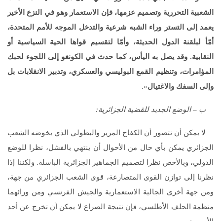
الشعبية التحررية وتصميم عزمها، فإن الاستعمار وهو في النزع الأخير
يعمد إلى التستر وراء الشبه شرعية والتدخل الموجه للأمم المتحدة،
أمّأ لبلقنة الدول الحديثة، وأمّا لتقسيم قواها الحية السياسية أو
النقابية. وقد يصل به اليأس، كما حدث في الكونغو إلى اللجوء لحبك
المؤامرات، وتنظيم القمع البوليسي والعسكري، وتدبير الانقلابات بل
وإلى السفك والاغتيال
».
ب – الوضع الجديد للقضية الجزائرية:
لا يمكن أن نتصور أن الكفاح المرير والبطولي الذي يخوضه الشعب
الجزائري يمكن بأي حال من الأحوال أن ينتهي بالفشل، نظرا للوضع
الدولي، وبالأخص نظرا لتصميم الجماهير الجزائرية الباسلة. ولكننا إذا
نظرنا إلى توازن القوى المتصارعة، قوى الشعب الجزائري من جهة،
ومن جهة أخرى الجالية الاستعمارية والجيش الفرنسي ومن ورائهما
منظمة الحلف الأطلسي، فإن نتيجة الصراع لا يمكن أن تخرج عن أحد