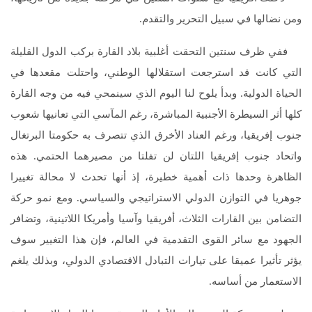
ومن نضالها في سبيل التحرير والتقدم.
ففي ظرف سنتين التحقت أغلبية بلاد القارة بركب الدول القليلة
التي كانت قد استرجعت استقلالها الوطني، واحتلت مقعدها في
الحياة الدولية. وبدأ يلوح لنا اليوم الذي سينمحي فيه من وجه القارة
كلها أثر السيطرة الأجنبية المباشرة، رغم المآسي التي تعانيها شعوب
جنوب إفريقيا، ورغم العناد الأخرق الذي تتصرف به حكومتا البرتغال
واتحاد جنوب إفريقيا اللتان لن تفلتا من مصيرهما الحتمي. هذه
الظاهرة وحدها ذات أهمية خطيرة، إذ أنها تحدث لا محالة تغييرا
جوهريا في التوازن الدولي الاستراتيجي والسياسي. ومع نمو حركة
التضامن بين القارات الثلاث، أفريقيا وآسيا وأمريكا اللاتينية، وتضافر
الجهود مع سائر القوى التقدمية في العالم، فإن هذا التغيير سوف
يؤثر تأثيرا عميقا على تيارات التبادل الاقتصادي الدولي، وبذلك يلغم
الاستعمار من أساسه.