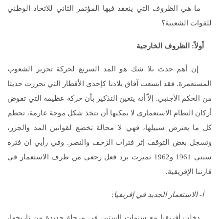
ما هي الظروف التي ينعقد فيها المؤتمر الثاني للاتحاد الوطني
للقوات الشعبية؟
أولاً: الظروف الخارجية
إن أهم حدث بلا شك هو المد السريع لحركة تحرير الشعوب
المستعمرة. فقد اتسعت آفاق بلادنا كإحدى الأقطار التي تحررت حديثا
من الحكم الأجنبي. إلاّ أنه يتعين التذكير بأن حركة عظيمة التي تقوض
أركان النظام الاستعماري لا يمكنها أن تتخذ شكل موجة عارمة، تحطم
كل ما يعترض سبيلها، فهي لا محالة تخضع لقوانين المد والجزر،
وتسجل بعض التوقف إثر فترات الزحف والنصر. وفي رأيي ان فترة
سنتي 1961 و1962 تميزت برد فعل رجعي من طرف الاستعمار في
قارتنا الإفريقية.
أ- الاستعمار الجديد في إفريقيا
:
دخلت أفريقيا مع سنوات الستين في مرحلة جديدة من تاريخها،