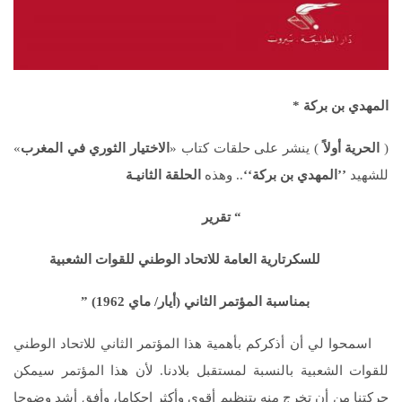
المهدي بن بركة
*
(
الحرية أولاً
) ينشر على حلقات كتاب «
الاختيار الثوري في المغرب
»
للشهيد
’’المهدي بن بركة‘‘
.. وهذه
الحلقة الثانيـة
“ تقرير
للسكرتارية العامة للاتحاد الوطني للقوات الشعبية
بمناسبة المؤتمر الثاني (أيار/ ماي 1962) ”
اسمحوا لي أن أذكركم بأهمية هذا المؤتمر الثاني للاتحاد الوطني
للقوات الشعبية بالنسبة لمستقبل بلادنا. لأن هذا المؤتمر سيمكن
حركتنا من أن تخرج منه بتنظيم أقوى وأكثر إحكاما، وأفق أشد وضوحا