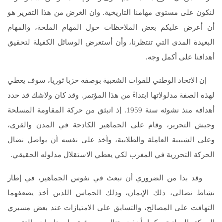
لنكون على مستوى مهامنا التاريخية. وان الغرض من هذا التقرير هو
أن أعرض عليكم بعض الملاحظات حول المهام الملحة، والمهام
البعيدة المدى التي تنتظرنا، وأن أستعرض الوسائل الكفيلة لتحقيق
أهدافنا على أكمل وجه.
إن الاتحاد الوطني للقوات الشعبية بوصفه حزبا ثوريا، سوف يعطي
لهذه الصفة مدلولاتها ابتداءً من هذا المؤتمر. وقد كان ولاشك قد حدد
أهدافه منذ نشوئه سنة 1959. إذ انبثق من حركة المقاومة المسلحة
وجيش التحرير، وقام على الجماهير الكادحة في المدن والقرى،
وعلى الشبيبة العاملة والطلابية، وأخذ على نفسه أن يواصل نضال
الحركة التحررية في المغرب لكي يعطي الاستقلال مدلوله الحقيقي.
وقد بدا من الضروري أن نبعث في نفوس الجماهير، في إطار
نشاط نضالي، ذلك الإيمان، وذلك الحماس اللذين أخذ يضعفهما
التهافت على المصالح، والتسابق على الامتيازات عند بعض مسيري