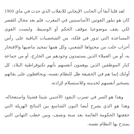
لقد قلنا آنفا أن الجانب الإيجابي للانقلاب الذي حدث في ماي 1960
كان هو تبلور القوتين الأساسيتين في المغرب. فلم يعد مجال للقصر
لكي يقف موضوعيا موقف الحكم أو الوسيط. وليست القوى
المساعدة التي تدور في فلكه، من الشخصيات الباقية على رأس
أحزاب خلت من محتواها الشعبي، وكل همها تمجيد ماضيها والافتخار
به، أو من العملاء الذين يستمدون وجودهم من الخارج، أو من جماعة
كبار الموظفين الذين يوهمون أنفسهم بأنهم تكنوقراطية البلاد، كل
أولئك إنما هم في الحقيقة ظل للنظام نفسه، ويحافظون على بقائهم
بتسخير أنفسهم لخدمته وللاستسلام لإرادته.
وهذا هو السر في تسرب النفوذ الأجنبي شيئا فشيئا واستفحاله.
وهذا هو الذي يشرح أيضا البون الشاسع بين النتائج الهزيلة التي
حققتها الحكومة القائمة بعد سنة ونصف، وبين خطب التهاني التي
يمتدح بها النظام نفسه.