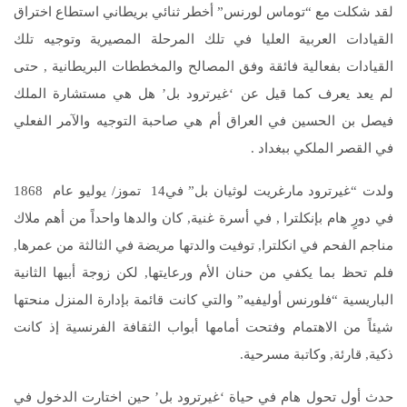
لقد شكلت مع “توماس لورنس” أخطر ثنائي بريطاني استطاع اختراق
القيادات العربية العليا في تلك المرحلة المصيرية وتوجيه تلك
القيادات بفعالية فائقة وفق المصالح والمخططات البريطانية , حتى
لم يعد يعرف كما قيل عن ‘غيرترود بل’ هل هي مستشارة الملك
فيصل بن الحسين في العراق أم هي صاحبة التوجيه والآمر الفعلي
في القصر الملكي ببغداد .
ولدت “غيرترود مارغريت لوثيان بل” في14 تموز/ يوليو عام 1868
في دورٍ هام بإنكلترا , في أسرة غنية, كان والدها واحداً من أهم ملاك
مناجم الفحم في انكلترا, توفيت والدتها مريضة في الثالثة من عمرها,
فلم تحظ بما يكفي من حنان الأم ورعايتها, لكن زوجة أبيها الثانية
الباريسية “فلورنس أوليفيه” والتي كانت قائمة بإدارة المنزل منحتها
شيئاً من الاهتمام وفتحت أمامها أبواب الثقافة الفرنسية إذ كانت
ذكية, قارئة, وكاتبة مسرحية.
حدث أول تحول هام في حياة ‘غيرترود بل’ حين اختارت الدخول في