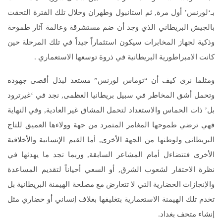
بـ‘لورنس’ أول مرة, ثم استانبول وطهران وخلال تلك الفترة التحقت
بالجيش البريطاني الذي وجد أن ضم مستشرقة وعالمة آثار طموحة
وذكية لجهاز المخابرات سيكون استثماراً جيداً في تلك المرحلة حين
كانت الامبراطورية البريطانية في ذروة توسعها الاستعماري .
ومثلما نرى كيف أن “توماس لورنس” مستعد لبذل أقصى جهوده
وتحمل أشق المخاطر في سبيل بريطانيا العظمى, نجد في ‘غيرترود
بل’ ذات الحماس والاستعداد لتحمل المشاق غير العادية, وفي النهاية
فهي ترضي طموحها المغامر المتمرد من جهة وولاءها العميق للتاج
البريطاني ولوطنها من الجهة الأخرى, أما القيم الإنسانية والأخلاقية
الأخرى فتتضاءل أمام المشاعر السابقة, وربما تجد ما يهدئها في
نظرة الاحتقار لشعوب الشرق, أو السعي أحياناً لتقديم المساعدة
والإنجازات الحضارية التي لا تتعارض مع مصلحة الهيمنة البريطانية بل
تخدم تلك الهيمنة الاستعمارية بتغليفها بغلاف إنساني أو حضاري مثل
إنشاء متحف بغداد.