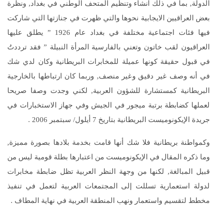
الدولة, بما في ذلك انشاء وتنظيم المتحف الوطني في بغداد, ونظرة
بعض العراقيين الايجابية نحوها والتي ظهرت في جنازتها التي شاركت
فيها فئات اجتماعية مختلفة في بغداد عام 1926 ” يطلق عليها
العراقيون لقب خاتون وتعني بالفارسية المرأة النبيلة ” فقد ترددتُ
في قبول حقيقة كونها عميلة للمخابرات البريطانية وكان لدي شك
في أنه وصف غير دقيق وغير منصف, وربما كان ارتباطها بالخارجية
البريطانية كمستشارة للشؤون العربية, لكني وجدت وصفا صريحا
لعملها كضابطة برتبة ميجور في الجيش وفي جهاز الاستخبارات في
جريدة الإيكونوميست البريطانية بتاريخ 7 أيلول/ سبتمبر 2006 .
وكمواطنة بريطانية فلا شك أنها قامت بخدمة بلادها بصورة مميزة,
وما ذكره المقال في الإيكونوميست من اعتبارها بطلة قومية ليس من
قبيل المبالغة, لكنها من وجهة النظر العربية تظل ضابطة مخابرات
لدولة استعمارية تسللت إلى المجتمعات العربية لتعمل في تنفيذ
مخطط لتقسيم واستعمار ونهب المنطقة العربية في نهاية المطاف .