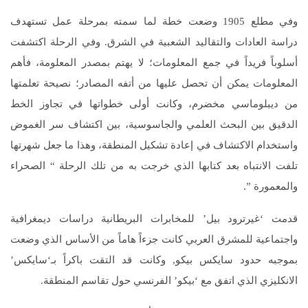
وفي مطلع 1905 وضعت خطة لما سمته بمرحلة عمل تستهدف
دراسة العادات والتقاليد الشعبية في الشرق. وفي الرحلة اكتشفت
أسلوباً فريداً في جمع المعلومات؛ لا يهتم بمصدر المعلومة، فأهم
المعلومات يمكن أن تحصل عليها من أتفه المصادر؛ نصيحة تعلمتها
من ديبلوماسي مخضرم، وكانت أولى خطواتها في تجاوز الخط
الدقيق بين البحث العلمي والجاسوسية، بين اكتشاف سر الغموض
واستخدام الاكتشاف في إعادة تشكيل المنطقة، وهذا ما جعل شهرتها
تلفت الانتباه بعد كتابها الذي خرجت به من تلك الرحلة “ الصحراء
والمعمورة ”.
قدمت ‘غيرترود بيل’ للمخابرات البريطانية دراسات ديمغرافية
واجتماعية للمشرق العربي كانت جزءاً هاماً من الأساس الذي وضعت
بموجبه حدود سايكس بيكو, وكانت قد التقت باكراً بـ‘سايكس’
الانكليزي الذي اتفق مع ‘بيكو’ الفرنسي حول تقاسم المنطقة.