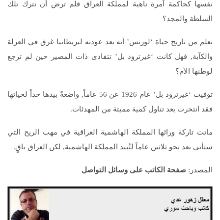
نفسها كحاكمة آمرة ناهية لمملكة العراق فلم ترض أن تترك تلك
السلطة والمجد؟
نعلم من تاريخ حياة ‘لورنس’ أنه بعد عودته لبريطانيا غرق في العزلة
والكآبة, فهل كانت ‘غيرترود بل’ تتفادى ذات المصير حين لم ترجع
لوطنها الأم؟
توفيت ‘غيرترود بل’ عام 1926 عن 56 عاماً, واضعةً بيدها حداً لحياتها
فقد انتحرت بعد تناول كمية مميتة من المهدئات.
ماتت تاركة ورائها المملكة الهاشمية العراقية في مهب الريح التي
ستأتي بعد نحو ثلاثين عاماً لتُبيد المملكة الهاشمية, لكن العراق باقٍ.
المصدر:
صفحة الكاتب على وسائل التواصل