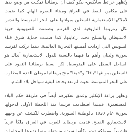
وتُظهر خرائط سايكس- بيكو كيف أن بريطانيا تمكنت من وضع يدها
على مكامن النفط في العراق وميناء البصرة الهام, كما ضمت
لأملاكها الإستعمارية فلسطين بموانئها على البحر المتوسط والقدس
بكل رمزيتها التاريخية لدى الغرب, وضمنت للصهيونية حرية
الاستيطان والتسلح تحت رعايتها, كما ضمنت حماية شرق قناة
السويس التي ازدادت أهميتها التجارية العالمية, بينما تركت لفرنسا
سورية ولبنان وأهم ما فيهما بالنسبة للدول الاستعمارية آنذاك هو
الساحل المطل على المتوسط, لكن بسط بريطانيا النفوذ على
فلسطين بموانئها “يافا” و”حيفا” منح بريطانيا موطئ القدم المطلوب
على البحر المتوسط بحيث لم تعد بحاجة لبقية سواحل بلاد الشام.
وتظهر براعة الإنكليز وعمق تفكيرهم أيضاً في طريقة حكم البلاد
المستعمرة, فبينما اصطدمت فرنسا منذ اللحظة الأولى لدخولها
سورية عام 1920 بالوطنية السورية, واضطرت للكشف عن وجهها
الإستعماري القبيح, قدمت بريطانيا للعرب في العراق ملكاً عربياً
هاشمياً, ومملكة تبدو وكأنها سيدة مستقلة بينما تديرها المخابرات