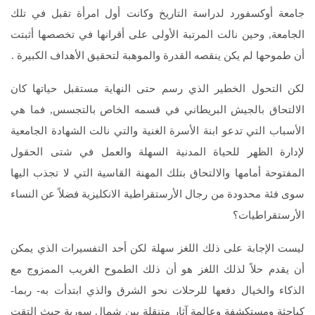
جامعة أوكسفورد لدراسة التاريخ وكانت أول امرأة تقبل في تلك
الجامعة, وحين نالت المرتبة الأولى على أقرانها في تخصصها أثبتت
أن طموحها لم يكن ينقصه القدرة والموهبة لتحقيق الأهداف الكبيرة .
لكن التحول الخطير الذي رسم حتى النهاية مستقبل حياتها كان
الالتحاق بالجيش البريطاني في قسمه الخاص بالتجسس, فما هي
الأسباب التي تدعو ابنة الأسرة الغنية والتي نالت الشهادة الجامعية
لإدارة الظهر للحياة المدنية السهلة والعمل في شتى الحقول
المفتوحة أمامها والالتحاق بتلك المهنة القاسية التي لا تجذب اليها
سوى فئة محدودة من رجال الأرستقراطية الانكليزية فضلاً عن النساء
الأرستقراطيات؟
ليست الإجابة على ذلك اللغز سهلة لكن أحد التفسيرات الذي يمكن
أن يقدم حلاً لذلك اللغز هو أن ذلك الطموح الغريب الممزوج مع
الذكاء والخيال دفعها للرحلات نحو الشرق والذي ابتدأت به- ربما-
كباحثة ومستكشفة وعالمة آثار متنقلة بين شمال سورية حيث التقت