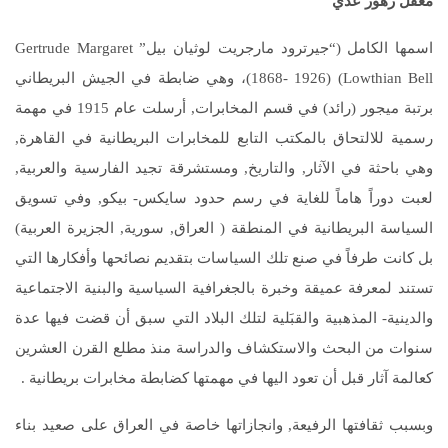
معقل زهور عدي
اسمها الكامل (“جيرترود مارجريت لوثيان بيل” Gertrude Margaret
Lowthian Bell) (1868- 1926)، وهي ضابطة في الجيش البريطاني
برتبة ميجور (رائد) في قسم المخابرات, أرسلت عام 1915 في مهمة
رسمية للالتحاق بالمكتب التابع للمخابرات البريطانية في القاهرة,
وهي باحثة في الآثار, والتاريخ, ومستشرقة تجيد الفارسية والعربية,
لعبت دوراً هاماً للغاية في رسم حدود سايكس- بيكو, وفي تسويق
السياسة البريطانية في المنطقة ( العراق, سورية, الجزيرة العربية)
بل كانت طرفاً في صنع تلك السياسات بتقديم نصائحها وأفكارها التي
تستند لمعرفة عميقة وخبرة بالجغرافية السياسية والبنية الاجتماعية
والدينية- المذهبية والقبَلية لتلك البلاد التي سبق أن قضت فيها عدة
سنوات من البحث والاستكشاف والدراسة منذ مطلع القرن العشرين
كعالمة آثار قبل أن تعود اليها في مهمتها كضابطة مخابرات بريطانية .
وبسبب ثقافتها الرفيعة, وانجازاتها خاصة في العراق على صعيد بناء