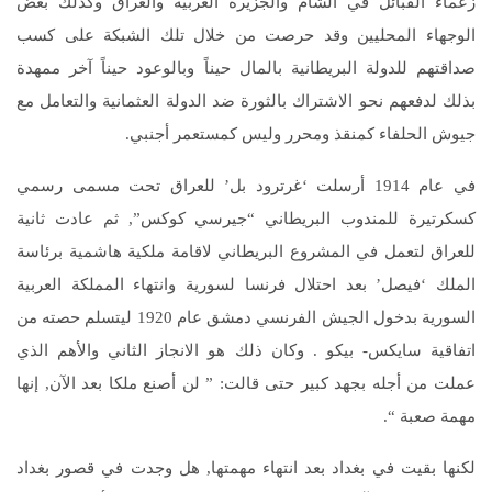
زعماء القبائل في الشام والجزيرة العربية والعراق وكذلك بعض
الوجهاء المحليين وقد حرصت من خلال تلك الشبكة على كسب
صداقتهم للدولة البريطانية بالمال حيناً وبالوعود حيناً آخر ممهدة
بذلك لدفعهم نحو الاشتراك بالثورة ضد الدولة العثمانية والتعامل مع
جيوش الحلفاء كمنقذ ومحرر وليس كمستعمر أجنبي.
في عام 1914 أرسلت ‘غرترود بل’ للعراق تحت مسمى رسمي
كسكرتيرة للمندوب البريطاني “جيرسي كوكس”, ثم عادت ثانية
للعراق لتعمل في المشروع البريطاني لاقامة ملكية هاشمية برئاسة
الملك ‘فيصل’ بعد احتلال فرنسا لسورية وانتهاء المملكة العربية
السورية بدخول الجيش الفرنسي دمشق عام 1920 ليتسلم حصته من
اتفاقية سايكس- بيكو . وكان ذلك هو الانجاز الثاني والأهم الذي
عملت من أجله بجهد كبير حتى قالت: ” لن أصنع ملكا بعد الآن, إنها
مهمة صعبة “.
لكنها بقيت في بغداد بعد انتهاء مهمتها, هل وجدت في قصور بغداد