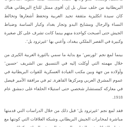
البريطانية من خلف ستار, بل إن أقوى ممثل للتاج البريطاني هناك
كان سيدة انكليزية مثقفة تجيد العربية وتحفظ أشعارها وتخالط
النساء والرجال ومشايخ البدو وتجار بغداد وكبار الساسة وضباط
الجيش حتى أصبحت كواحدة منهم بينما كانت تشرف على كل صغيرة
وكبيرة في القصر الملكي ببغداد، وأعني بها ‘غيرترود بل’.
بينما لمع نجم ‘لورنس’ مع بداية ما سمي بالثورة العربية الكبرى من
خلال مهمته التي أوكلت إليه في التنسيق بين الشريف ‘حسين’
وأولاده من جهة وبين مكتب القيادة العسكرية للقوات البريطانية في
عموم المشرق العربي ومركزها القاهرة, ثم في مرافقة الأمير فيصل
في معاركه كمستشار شخصي حتى استيلاء الحلفاء على دمشق عام
1918.
فقد لمع نجم ‘غيرترود بل’ قبل ذلك من خلال الدراسات التي قدمتها
مباشرة لمخابرات الجيش البريطاني, وشبكة العلاقات التي كونتها مع