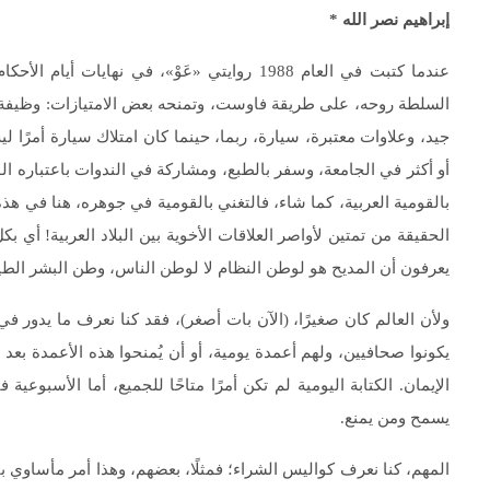
إبراهيم نصر الله
*
عندما كتبت في العام 1988 روايتي «عَوْ»، في ن
السلطة روحه، على طريقة فاوست، وتمنحه بعض الامتيازات: وظيفة،
جيد، وعلاوات معتبرة، سيارة، ربما، حينما كان امتلاك سيارة أمرًا لي
أو أكثر في الجامعة، وسفر بالطبع، ومشاركة في الندوات باعتباره الو
بالقومية العربية، كما شاء، فالتغني بالقومية في جوهره، هنا في هذ
الحقيقة من تمتين لأواصر العلاقات الأخوية بين البلاد العربية! أي 
يعرفون أن المديح هو لوطن النظام لا لوطن الناس، وطن البشر الطي
ولأن العالم كان صغيرًا، (الآن بات أصغر)، فقد كنا نعرف ما يدور 
يكونوا صحافيين، ولهم أعمدة يومية، أو أن يُمنحوا هذه الأعمدة بع
الإيمان. الكتابة اليومية لم تكن أمرًا متاحًا للجميع، أما الأسبوعي
يسمح ومن يمنع.
المهم، كنا نعرف كواليس الشراء؛ فمثلًا، بعضهم، وهذا أمر مأساوي با