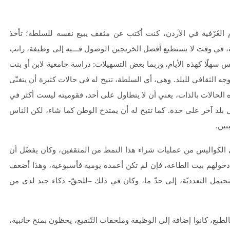
هايات أيام الأحكام العُرْفية في الأردن، كنت أكتب عن مثقف يبيع نفسه للسلطة؛ تأخذ
 في وقت لا يستطيع أفضل الخريجين الوصول فـــيه إلى وظيفة، راتب
س سهلًا كهذه الأيام، وربما بعض التسهيلات: دراسة جامعية لابن أو بنت
جه الثقافي للبلد. وهي، أي السلطة، تتيح له في حالات كثيرة أن يتغنّى
ه الحالات بالذات، يعني أن لا يتطاول على أحد، فقوميته ليست أكثر في
بكل بلد آخر على حدة. كما تتيح له أن يمتدح الوطن كما شاء، لكن الناس
بين.
في الكواليس من عمليات شراء هذا النمط من المثقفين، وكان يفضّل أن
د دخولهم بيت الطاعة، فإن لم تكن أعمدة يومية فأسبوعية، وهذا أضعف
ة فتحتمل التعدديّة، إلى حدّ ما، وكان في ذلك –للحقّ- ذكاء جيد لدى من
لطبع، كانوا إضافة إلى الوظيفة وملحقات التّنفيع، يحظون بمنح جانبية،