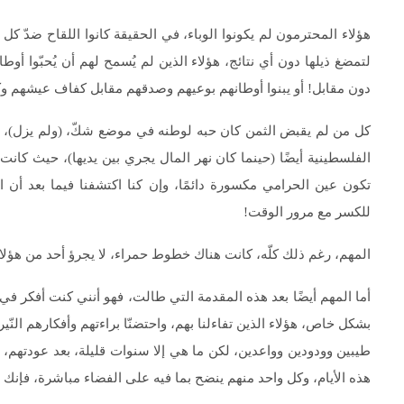
هؤلاء المحترمون لم يكونوا الوباء، في الحقيقة كانوا اللقاح ضدّ كل 
لتمضغ ذيلها دون أي نتائج، هؤلاء الذين لم يُسمح لهم أن يُحبّوا أوط
دون مقابل! أو يبنوا أوطانهم بوعيهم وصدقهم مقابل كفاف عيشهم وك
كل من لم يقبض الثمن كان حبه لوطنه في موضع شكّ، (ولم يزل)، وكل 
الفلسطينية أيضًا (حينما كان نهر المال يجري بين يديها)، حيث كانت 
تكون عين الحرامي مكسورة دائمًا، وإن كنا اكتشفنا فيما بعد أن ا
للكسر مع مرور الوقت!
المهم، رغم ذلك كلّه، كانت هناك خطوط حمراء، لا يجرؤ أحد من هؤلاء
أما المهم أيضًا بعد هذه المقدمة التي طالت، فهو أنني كنت أفكر ف
بشكل خاص، هؤلاء الذين تفاءلنا بهم، واحتضنّا براءتهم وأفكارهم النّيرة
طيبين وودودين وواعدين، لكن ما هي إلا سنوات قليلة، بعد عودتهم، 
هذه الأيام، وكل واحد منهم ينضح بما فيه على الفضاء مباشرة، فإنك 