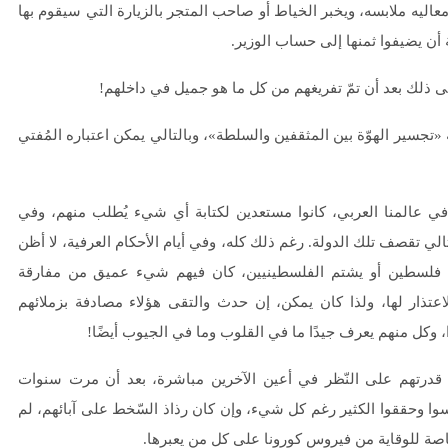
عاليه ملابسه، ويخبر الخياط أو صاحب المتجر بالزيارة التي سيقوم بها
أن يضيفوا ثمنها إلى حساب الوزير.
 إلى ذلك بعد أن تمّ تفريغهم من كل ما هو جميل في داخلهم!
«تجسير الهوّة بين المثقفين والسلطة»، وبالتالي يمكن اعتباره المُفتي
ك في عالمنا العربي، كانوا مستعدين لكتابة أي شيء يُطلب منهم، وفي
لي تقصف تلك الدولة. رغم ذلك كله، وفي أيام الأحكام العرفية، لا أظن
 عن فلسطين أو يشتم الفلسطينيين، كان فيهم شيء عميق من مفارقة
ذار لها، ولذا كان يمكن، إن حدث والتقى هؤلاء مصادفة بزملائهم
، وكل منهم يعرف جيدًا ما في القلوب وما في الجيوب أيضًا!
 قدرتهم على النّظر في أعين الآخرين مباشرة، بعد أن مرت سنوات
رسوا وحققوا الكثير رغم كل شيء، وإن كان رذاذ السّخط على آبائهم، لم
خاصة للوقاية من فيروس كورونا على كل من يعبرها.