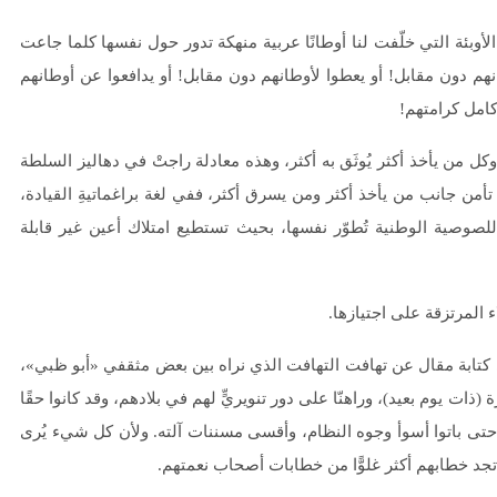
الأوبئة التي خلّفت لنا أوطانًا عربية منهكة تدور حول نفسها كلما جاعت
انهم دون مقابل! أو يعطوا لأوطانهم دون مقابل! أو يدافعوا عن أوطانهم
امل كرامتهم!
من يأخذ أكثر يُوثَق به أكثر، وهذه معادلة راجتْ في دهاليز السلطة
تأمن جانب من يأخذ أكثر ومن يسرق أكثر، ففي لغة براغماتيةِ القيادة،
للصوصية الوطنية تُطوّر نفسها، بحيث تستطيع امتلاك أعين غير قابلة
 المرتزقة على اجتيازها.
ي كتابة مقال عن تهافت التهافت الذي نراه بين بعض مثقفي «أبو ظبي»،
 (ذات يوم بعيد)، وراهنّا على دور تنويريٍّ لهم في بلادهم، وقد كانوا حقًا
حتى باتوا أسوأ وجوه النظام، وأقسى مسننات آلته. ولأن كل شيء يُرى
تجد خطابهم أكثر غلوًّا من خطابات أصحاب نعمتهم.