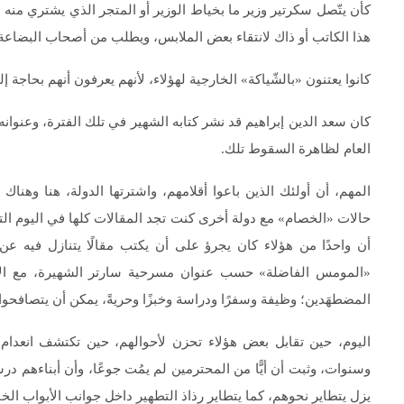
كأن يتّصل سكرتير وزير ما بخياط الوزير أو المتجر الذي يشتري منه م
هذا الكاتب أو ذاك لانتقاء بعض الملابس، ويطلب من أصحاب البضاعة 
كانوا يعتنون «بالشّياكة» الخارجية لهؤلاء، لأنهم يعرفون أنهم بحاجة
كان سعد الدين إبراهيم قد نشر كتابه الشهير في تلك الفترة، وعنوانه 
العام لظاهرة السقوط تلك.
المهم، أن أولئك الذين باعوا أقلامهم، واشترتها الدولة، هنا وهنا
حالات «الخصام» مع دولة أخرى كنت تجد المقالات كلها في اليوم التا
أن واحدًا من هؤلاء كان يجرؤ على أن يكتب مقالًا يتنازل فيه
«المومس الفاضلة» حسب عنوان مسرحية سارتر الشهيرة، مع الاعت
المضطهَدين؛ وظيفة وسفرًا ودراسة وخبزًا وحريةً، يمكن أن يتصافحوا
اليوم، حين تقابل بعض هؤلاء تحزن لأحوالهم، حين تكتشف انعدام
وسنوات، وثبت أن أيًّا من المحترمين لم يمُت جوعًا، وأن أبناءهم د
يزل يتطاير نحوهم، كما يتطاير رذاذ التطهير داخل جوانب الأبواب ال