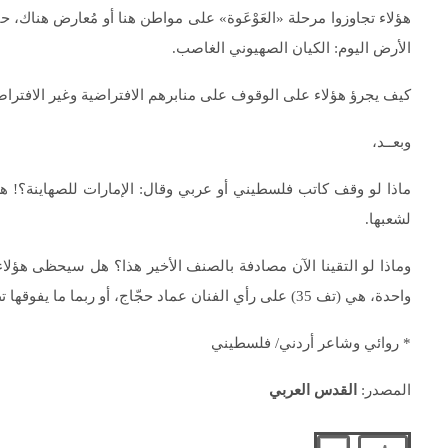
هؤلاء تجاوزوا مرحلة «العَوْعَوة» على مواطن هنا أو مُعارض هناك، ح
الأرض اليوم: الكيان الصهيوني الغاصب.
كيف يجرؤ هؤلاء على الوقوف على منابرهم الافتراضية وغير الافتراض
وبعــد،
ماذا لو وقف كاتب فلسطيني أو عربي وقال: الإمارات للصهاينة؟! هل ك
لشعبها.
وماذا لو التقينا الآن مصادفة بالصنف الأخير هذا؟ هل سيحظى هؤلاء
واحدة، هي (تف 35) على رأي الفنان عماد حجّاج، أو ربما ما يفوقها تطوّرًا.
* روائي وشاعر أردني/ فلسطيني
المصدر:
القدس العربي