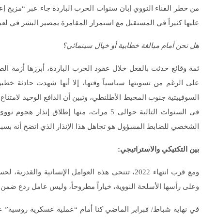
من خطر الفناء النووي إبان سنوات الحرب الباردة جاء عبر “مزيج إعج
عليها كثيراً في المستقبل مع استمرار المقامرة بمصير البشر في لعب
هل نحن أمام مبالغة خطابية أو خيال سينمائي؟
على الرغم من تسويتها سياسياً وقتها، إلا أنها شهدت حادثة خطير
السوفييتية جنوب المحيط الأطلنطي، وتبين أن الدافع الوحيد لامتن
الشخصي للضابط المسؤول هو تجاهل هذا الإنذار الذي اتضح أنه بسبب ع
بين التكتيكي والاستراتيجي:
ومع قرب انتهاء 2022، تتنحى هذه العوامل الإنسانية
وعلى رأسها الأسلحة النووية، خياراً مطروحاً، وليس عامل ردع ضمن ت
في نهاية شباط/ فبراير الماضي كنا أمام “عملية عسكرية روسية” ع