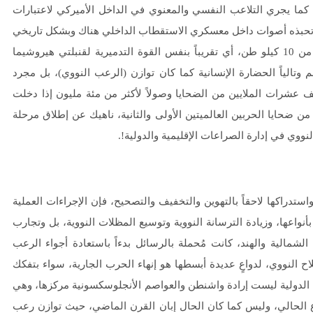
 كما يجري التلاعب النفسي والمعنوي في الداخل الأميركي لاعتبارات
ا تحبذه أصوات داخل معسكري الاستقطاب الداخلي هناك وبشكل تاريخي
يمتد منذ حرب فيتنام، أي استخدام عيارات تكتيكية انشطارية أقل من 10 كيلو طن، أي تقريباً بنفس القوة التدميرية لقنبلتي هيروشيما
وتالياً الحضارة الإنسانية كما كان توازن (الرعب النووي)، بل مجرد
عشرات الملايين من الضحايا وصولاً لأكثر من مئة مليون إذا دخلت
حايا الحربين العالميتين الأولى والثانية، ناهيك عن إطلاق مرحلة
نووي في إدارة الصراعات الإقليمية والدولية!.
دراكها لاحقاً بالتهوين والتخفيف والتصحيح، فإن الإجراءات العملية
نواعها، وزيادة الترسانة النووية وتوسيع المظلات النووية، بل وتجارب
الشمالية والهند، كانت مُحملة بالرسائل بدءاً باستعادة أجواء الرعب
اح النووي، لدواعٍ عديدة أبسطها هو إنهاء الحرب الجارية، سواء بتفكك
ة الدولية ليست إرادة واشنطن والعواصم الأنجلوسكسونية مركزها، وهي
 الحالي، وليس كما كان الحال إبان القرن الماضي، حيث توازن رعب