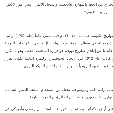
ازي من الحظ والمهارة الشخصية والتدخل الإلهي.. وهي أمور لا يُعوّل
ة الروليت النووي”.
ثمة وقائع حدثت بالفعل خلال عقود الحرب الباردة، أبرزها أزمة الصواريخ الكوبية، في مثل هذه الأيام قبل ستين عاماً (عام 1962)، والتي
ة متمثلة في تعطل أنظمة الإنذار والاتصال بإحدى الغواصات النووية
اع قائدها عن إطلاق صاروخ نووي، هو قراره الشخصي فقط، وهو ما تكرر
في السنوات التالية حوالي 5 مرات، منها إطلاق إنذار هجوم نووي كاذب عام 1972 في الاتحاد السوفييتي، وللمرة الثانية يكون القرار
بث الدببة البرية بأحد أجهزة نظام الإنذار المبكر النووي!
 والقدرية، لحساب إرادة ذاتية وموضوعية تجعل من استخدام أسلحة الدمار الشامل،
وازن رعب نووي، مثلما كان الحال إبان الحرب الباردة.
لى أرض أوكرانيا. بعد ثمانية أشهر، ثمة استسهال روسي وأميركي في