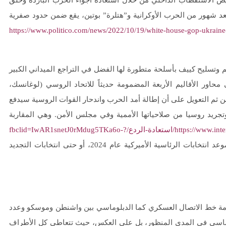
ص الاستقطاب الداخلي من خلال استعادة أجواء الحرب الباردة وخلق
عد شهور من الحرب الأوكرانية و”هتلرة” بوتين، يقع ضمن حدود صفرية
https://www.politico.com/news/2022/10/19/white-house-gop-ukraine
م وتسليح كييف بأسلحة متطورة لها الفضل في التراجع الميداني الكبير
حاور الأقاليم الأربعة المضمومة حديثاً للاتحاد الروسي (لوغانسك،
ن ثم التعويل على أن إطالة أمد الحرب واندحار القوات الروسية سيدفع
جريد روسيا من صلاحياتها الأممية وفي مجلس الأمن. وهي المقاربة
https://www.interregional.com/استعادة-الردع/?fbclid=IwAR1snetJ0rMdug5TKa6o-
) أقرب حتى من موعد انتخابات الرئاسية الأميركية عام 2024، أو حتى انتخابات التجديد
دامة خط الاتصال العسكري كما الدبلوماسي بين واشنطن وموسكو وعدد
وماسي في المدى المنظور، بل على العكس، حيث تتعاطى كل الأطراف