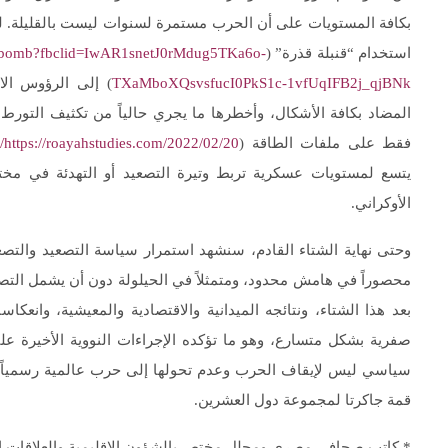
بكافة المستويات على أن الحرب مستمرة لسنوات ليست بالقليلة. ليصب
استخدام “قنبلة قذرة” (
irty-bomb?fbclid=IwAR1snetJ0rMdug5TKa6o-
TXaMboXQsvsfucI0PkS1c-1vfUqIFB2j_qjBNk
) إلى الرؤوس الا
المضاد بكافة الأشكال، وأخطرها ما يجري حالياً من تكثيف التورط
فقط على ملفات الطاقة (
https://roayahstudies.com/2022/02/20/جليد-ونار-وغاز-مبارزة-ثلاثية-يستفيد-منها-الشرق-الأوسط/
يتسع لمستويات عسكرية تربط وتيرة التصعيد أو التهدئة في مخ
الأوكراني.
وحتى نهاية الشتاء القادم، سنشهد استمرار سياسة التصعيد والت
محصوراً في هامش محدود، ومتمثلاً في الحيلولة دون أن يشمل التصعيد
بعد هذا الشتاء، ونتائجه الميدانية والاقتصادية والمعيشية، وانعكاسا
صفرية بشكل متسارع، وهو ما تؤكده الإجراءات النووية الأخيرة ع
سياسي ليس لإيقاف الحرب وعدم تحولها إلى حرب عالمية رسمياً، 
قمة جاكرتا لمجموعة دول العشرين.
* كاتب صحافي مصري ومحلل مختص بالشؤون الإقليمية والعلاقات ال