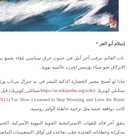
إسلام أبو العز *
بات العالم يترقب آخر أمل في حدوث خرق سياسي بلقاء يجمع بين ج
الانزلاق نحو شتاء يؤسس لحرب عالمية نووية.
ماذا لو أصبح مصير الحضارة الذكية للبشر في يد جنرال مرتاب و
ستانلي كوبريك (
https://ar.wikipedia.org/wiki/ستانلي_كوبريك
or: How I Learned to Stop Worrying and Love the Bomb؟ (
7012/
كانت دوافعه عبثية مثل ترجمة خاطئة لأوامر روتينية.
يتفق آخر قائد للقوات الاستراتيجية الجوية النووية الأميركية، ال
مذكراته وخطاباته العديدة عقب تقاعده في أوائل التسعينيات الماضية