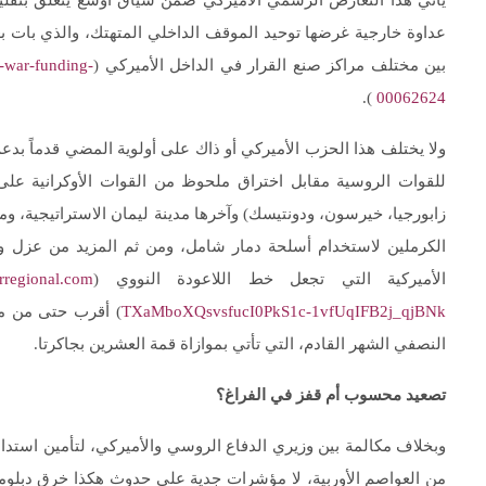
يأتي هذا التعارض الرسمي الأميركي ضمن سياق أوسع يتعلق بتقلي
عداوة خارجية غرضها توحيد الموقف الداخلي المتهتك، والذي بات ب
بين مختلف مراكز صنع القرار في الداخل الأميركي (
-war-funding-
).
00062624
ولا يختلف هذا الحزب الأميركي أو ذاك على أولوية المضي قدماً بدع
للقوات الروسية مقابل اختراق ملحوظ من القوات الأوكرانية على م
زابورجيا، خيرسون، ودونتيسك) وآخرها مدينة ليمان الاستراتيجية، وم
الكرملين لاستخدام أسلحة دمار شامل، ومن ثم المزيد من عزل وت
الأميركية التي تجعل خط اللاعودة النووي (
TXaMboXQsvsfucI0PkS1c-1vfUqIFB2j_qjBNk
النصفي الشهر القادم، التي تأتي بموازاة قمة العشرين بجاكرتا.
تصعيد محسوب أم قفز في الفراغ؟
وبخلاف مكالمة بين وزيري الدفاع الروسي والأميركي، لتأمين است
من العواصم الأوربية، لا مؤشرات جدية على حدوث هكذا خرق دبل