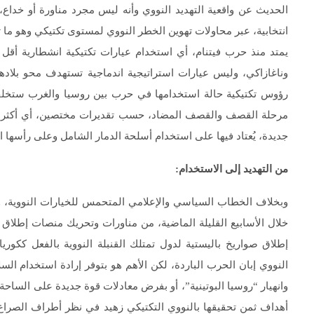
الحديث عن واقعية التهديد النووي وأنه ليس مجرد مناورة أو خداع،
انتخابية، عبر محاولات تهوين الخطر النووي لمستوى تكتيكي وهو م
وناغازاكي، وليس عيارات استراتيجية اندماجية تستهدف محو بلادهم 
رؤوس تكتيكية حالة استخدامها في حرب بين روسيا والغرب ستخلف 
مرحلة القصف والقصف المضاد، حسب تقديرات مختصين، أي أكثر من ض
جديدة، يُعتاد فيها على استخدام أسلحة الدمار الشامل وعلى رأسها ال
من التهديد إلى الاستخدام:
وبخلاف الخطاب السياسي والإعلامي المتحمس للخيارات النووية، واست
خلال الأسابيع القليلة الماضية، من مناورات وتحريك منصات إطلاق بأ
إطلاق صواريخ باليستية لدول تمتلك القنبلة النووية بالفعل ككوريا 
النووي إبان الحرب الباردة، لكن الأهم هو بتوفر إرادة استخدام السل
وانهيار “روسيا البوتينية”، أو بفرض معادلات قوة جديدة على الساح
أهداف ثمن تحقيقها بالنووي التكتيكي زهيد في نظر أطراف الصراع