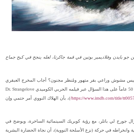
و بايدن وفلاديمير بوتين في قمة جاكرتا، لعله ينجح في كبح جماح
رئيس مشوش وراعي بقر متهور ومُنظر مجنون؟ أجاب المخرج العبقري
) قبل 50 عاماً على هذا السؤال عبر فيلمه الحربي الكوميدي Dr. Strangelove
https://www.imdb.com/title/tt005
)، بأن الهلاك النووي أمر حتمي وإن
جنرال جورج لي باتلر، مع رؤية كوبريك السينمائية الساخرة، ويوضح في
 وانخراطه في حركة (نزع الأسلحة النووية)، أن نجاة الحضارة البشرية