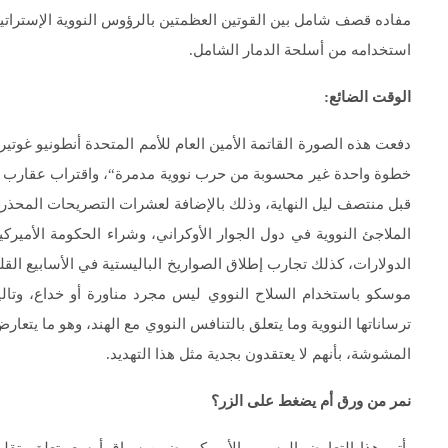
مفاده قصف شامل بين القوتين العظمتين بالرؤوس النووية الإستراتيجي
استخدامه من أسلحة الدمار الشامل.
الوقت الضائع:
دفعت هذه الصورة القاتمة الأمين العام للأمم المتحدة أنطونيو غوتير
خطوة واحدة غير محسوبة من حرب نووية مدمرة“، واقتراب عقارب (س
قبل منتصف ليل النهاية، وذلك بالإضافة لعشرات التصريحات المحذرة م
الملاجئ النووية في دول الجوار الأوكراني، وشراء الحكومة الأميرك
الدولارات، كذلك تجارب إطلاق الصواريخ الباليستية في الأسابيع القل
موسكو باستخدام السلاح النووي ليس مجرد مناورة أو خداع، وتال
ترساناتها النووية وما يتعلق بالتنافس النووي مع الهند، وهو ما يتعار
المشوشة، بأنهم لا يعتقدون بجدية مثل هذا التهديد.
نمر من ورق أم يضغط على الزر؟