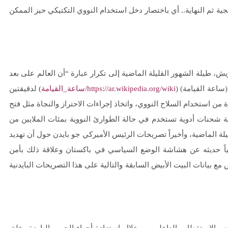
ة ثم النهاية.. أي باختصار دخل استخدام النووي التكتيكي حيز الممكن
يش، طيلة الشهور القليلة الماضية إلى تكرار عبارة “أن العالم على بعد
اعة القيامة) (
https://ar.wikipedia.org/wiki/ساعة_القيامة
) لدقيقتين
ن استخدام السلاح النووي، واتخاذ إجراءات الاحتراز والنجاة مثل فتح
ية شحنات أدوية تستخدم في حالة الطوارئ النووية بمئات الملايين من
يلة الماضية، وأخيراً تصريحات الرئيس الأميركي جو بايدن حول أن تهديد
ياً حديثه عن هشاشة الوضع السياسي في باكستان وعلاقة ذلك بأمن
ض مع بيانات البيت الأبيض السابقة والتالية على هذا التصريحات البايدنية