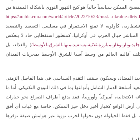
ح الممكن سياسياً حالياً هو كبح التهور النووي بأشكاله الممتدة من
https://arabic.cnn.com/world/article/2022/10/23/russia-ukraine-d
نشطارية، كأولوية لا تمنع الاستمرار في مسلسل التصعيد والتصعيد
 المباشر حيال الحرب في أوكرانيا، كمنظور استقطابي حاد لا ينعكس
) والغذاء، بل
تلف أقاليم العالم من وسط آسيا للشرق الأوسط بمجريات الميدان
صعيد المضاد، وسيكون سقف التقدم السياسي في هذا الفاصل الزمني
 أسلحة الدمار الشامل بأنواعها بما في ذلك النووي التكتيكي. أما ما
ته الانتخابية، أميركياً وأوروبياً، فقد يدفع أطراف الصراع نحو خيارات
لى أرض الواقع كخيار أخير دخل حيز الممكن، خاصة مع غياب أي أفق
بل فقط الحيلولة دون تحولها لحرب نووية عبر هوامش ضيقة توفرها
دولية