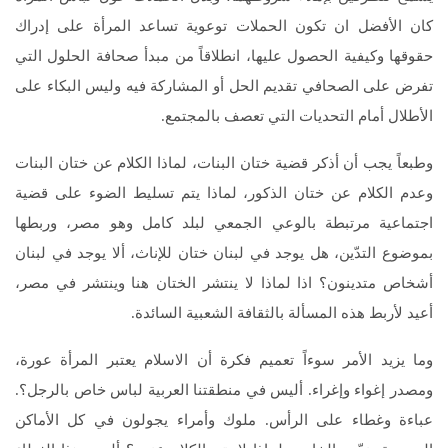
كان الأفضل ان تكون الحملات توعوية تساعد المرأة على إدراك
حقوقها وكيفية الحصول عليها، انطلاقاً من مبدأ صحافة الحلول التي
تفرض على الصحافي تقديم الحل أو المشاركة فيه وليس البكاء على
الأطلال أمام التحديات التي تعصف بالمجتمع.
وطبعاً يجب أن أذكر قضية ختان البنات، لماذا الكلام عن ختان البنات
وعدم الكلام عن ختان الذكور، لماذا يتم تسليط الضوء على قضية
اجتماعية مرتبطة بالوعي الجمعي لبلد كامل وهو مصر، وربطها
بموضوع التدّين، هل يوجد في لبنان ختان للإناث، ألا يوجد في لبنان
أشخاص متدينون؟ اذا لماذا لا ينتشر الختان هنا وينتشر في مصر،
أعيد لأربط هذه المسألة بالثقافة الشعبية السائدة.
وما يزيد الأمر سوءاً تعميم فكرة أن الاسلام يعتبر المرأة عورة،
ومصدر إغواء وإغراء. أليس في منطقتنا العربية لباس خاص بالرجل؟.
عباءة وغطاء على الرأس. ملوك وأمراء يجولون في كل الأماكن