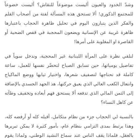
وشدّ الخدود والعيون أليست موضوعاً للنقاش؟ أليست خضوعاً
للمجتمع الذكوري! ألا تستحق هذه المسألة لفتة من أصحاب القلم
والفكر الذين يتبارون اليوم في تحليل ظاهرة الحجاب باعتبارها
ظاهرة غريبة عن الإنسانية ويضعون المحجبة في قفص الضحية أو
القاصرة او المغلوبة على أمرها!
لنلقي نظرة على المرأة اللبنانية غير المحجبة، وندخل سوياً في
تفاصيل يومياتها، حين تسابق الصباح لتحضّر نفسها للعمل، ساعة
كاملة قد تحتاجها لتصفيف شعرها، واختيار ثيابها ووضع الماكياج
وانتعال الكعب العالي الذي يعيق حركتها، هذ الجهد الجسدي بالإضافة
إلى الثمن المالي الذي تدفعه ألا يستحق فهم أبعاده وتخفيف وطأته
عن كاهل النساء؟
بالنسبة لي الحجاب جزء من نظام متكامل، أقبله كله أو أرفضه كله،
وهذا يرتبط بمدى التزامي بنظام عام، بأمور كثيرة لا يمكن تبريرها
بالعقل، فلماذا يقف الناس عند سماع النشيد الوطني، ولماذا يقوم