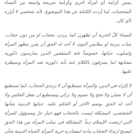
يمس كرامة أي امرأة أخرى وكرامة شريحة واسعة من النساء
المحجبات، لما أردت الكتابة عن هذا الموضوع، لأنه شخصي لا أبرّره
لأي كان.
للنساء كلّ الحرية أن يَظهرن كما يردن، بحجاب او من دون حجاب،
بثياب مرتبة او بملابس النوم، لا أحد له الحق أن يقرر مظهر المرأة
واسلوب حياتها، خصوصاً فئة المثقفين الذين يمارسون ذكورية
مشابهة لما يسرفون بالكلام عنه بأنه ذكورية ضد المرأة وسيطرة
عليها.
لا إكراه في الدين، والمرأة تستطيع أن لا ترتدي الحجاب، كما تستطيع
أن لا تصلي ولا تحج ولا تصوم ولا تزكي وتستطيع ان تفعل العكس ولا
أحد له الحق بوصم الآخر أو الحكم عليه. حياتها الدينية شأنها
الشخصي، المشكلة ليست بالحجاب فهو خيار حرْ ومسؤول للمرأة
التي ارتضت الإسلام ديناً. المشكلة في سلب المرأة من هذا الحق
ليصبح ارتداء الحجاب مادة لمصادرة حرية المرأة. الحياة الدينية شأن