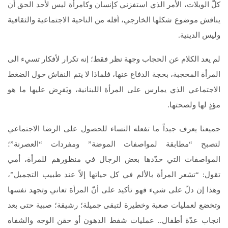
كلّ الويلات، الأمر الذي استفزني كإنسان وكامرأة ليس لأحد الحق أن
يناقش موضوع شكلها الخارجي، أقله من الناحية الاجتماعية والثقافية
وليس الدينية.
لم يعد الكلام عن الحجاب وجهة نظر فقط؛ إنه تكرار لأفكار تسيء الى
المرأة المحجبة، بحجة الدفاع عنها، فلماذا لا يتم النقاش حول الضغط
الاجتماعي الذي يمارس على المرأة اللبنانية، ويَفرِض عليها ما هو
مؤذٍ لها ولصحتها.
جميعنا يعرف جيداً ما تفعله النساء للحصول على الرضا الاجتماعي
لتصبح “مطابقة لمواصفات الموضة” ومفردات “العصرنة”؛
المواصفات التي حدّدها بعض الرجال في منظورهم للمرأة، أمي
تقول: “تشعر المرأة بالألم في كل حياتها إلاّ عند طبيب التجميل”،
وهذا إن دلّ على شيء فهو تأكيد على أنّ المرأة تعاني وتجهد نفسها
وتخضع لعمليات صعبة وخطيرة لتبقى جميلة؛ رشيقة؛ صبية حتى بعد
انجاب عدّة أطفال.. عمليات شفط الدهون أو حقن الوجه والشفاه