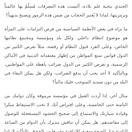
الجندي بتحية علم بلاده، أليست هذه التصرفات مُسلّمٌ بها عالمياً
وبرمزيتها، لماذا لا يُعتبر الحجاب من ضمن هذه الرموز ويصبح بديهياً؟
ما نراه في بعض الأنظمة السياسية من فرض التزامات على المرأة
هو موضوع انتظام داخلي. ولكل بلد ومؤسسة ومجتمع نظامها
الخاص، وعلى الفرد قبول النظام أو رفضه، مثلاً تفرض الكثير من
الدول قوانين تمنع المواطن من إظهار معتقداته الدينية في الأماكن
الرسمية، و تفرض الكثير من الدول ضرائب باهظة على المواطنين،
وبالتأكيد لا أحد يحب أن يدفع الضرائب، ولكن هل يمكن البقاء في
البلد من دون تسديد المتوجب عليك مالياً؟
مثال آخر، إذا أردت العمل في مؤسسة مرموقة وكان دوامك من
الثامنة حتى الخامسة، وعلى افتراض أنك لا تحب الاستيقاظ مبكرا
وقيادة سيارتك والاستماع إلى ضجيج الحشود المستعجلة للوصول
إلى مقاصدهم، هل يمكن أن تناقش مديرك بأن الدوام من الساعة
الثامنة ضار للصحة ومعيق للإنتاجية وغيرها من الحجج.. بالتأكيد لا، إما