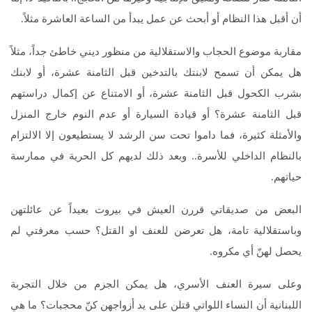
أن أقبل هذا النظام أو أبحث عن عمل يبدأ من الساعة العاشرة مثلاً.
مقاربة موضوع الحجاب والاستقلالية من منظور ديني خاطئ جداً، مثلاً
هل يمكن أن تسمح لابنتك بالتدخين قبل الثامنة عشرة، أو لابنك
بشرب الكحول قبل الثامنة عشرة، أو الامتناع عن إكمال دراستهم
قبل الثامنة عشرة؟ أو قيادة السيارة أو عدم النوم خارج المنزل
والأمثلة كثيرة، فما داموا تحت سن الرشد لا يستطيعون إلا الالتزام
بالنظام الداخلي للأسرة.. وبعد ذلك لديهم كل الحرية في ممارسة
حياتهم.
البعض من صديقاتي قررن العيش في بيروت بعيداً عن عائلتهن
وباستقلالية تامة، هل تعرضن للعنف او القتل؟ حسب معرفتي لم
يحصل لهنّ أي مكروه.
وعلى سيرة العنف الأسري، هل يمكن الجزم من خلال التجربة
اللبنانية أن النساء اللواتي قتلن على يد أزواجهن كنّ محجبات؟ ما هي