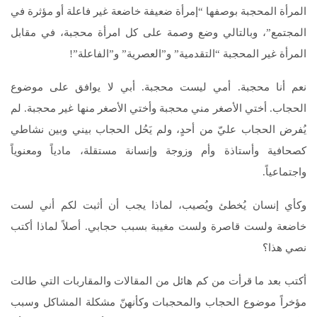
المرأة المحجبة بوصفها “إمرأة ضعيفة خاضعة غير فاعلة أو مؤثرة في
المجتمع”، وبالتالي وضع وصمة على كل امرأة محجبة، في مقابل
المرأة غير المحجبة “التقدمية” و”العصرية” و”الفاعلة”!
نعم أنا محجبة. أمي ليست محجبة. أبي لا يوافق على موضوع
الحجاب. أختي الأصغر مني محجبة وأختي الأصغر منها غير محجبة. لم
يُفرض الحجاب عليّ من أحدٍ، ولم يَحُل الحجاب بيني وبين نشاطي
كصحافية وأستاذة وأم وزوجة وإنسانة مستقلة، مادياً ومعنوياً
واجتماعياً.
وكأي إنسان يُخطئ ويُصيب، لماذا يجب أن أثبت لكم أني لست
خاضعة ولست قاصرة ولست مغيبة بسبب حجابي. أصلاً لماذا أكتب
نصي هذا؟
أكتب بعد ما قرأت من كم هائل من المقالات والمقاربات التي طالت
مؤخراً موضوع الحجاب والمحجبات وكأنهنّ مشكلة المشاكل وسبب