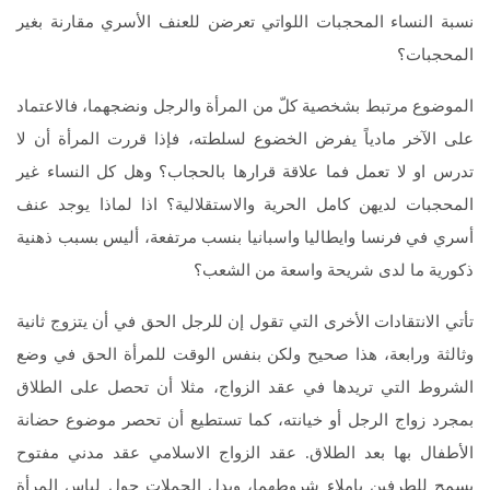
نسبة النساء المحجبات اللواتي تعرضن للعنف الأسري مقارنة بغير
المحجبات؟
الموضوع مرتبط بشخصية كلّ من المرأة والرجل ونضجهما، فالاعتماد
على الآخر مادياً يفرض الخضوع لسلطته، فإذا قررت المرأة أن لا
تدرس او لا تعمل فما علاقة قرارها بالحجاب؟ وهل كل النساء غير
المحجبات لديهن كامل الحرية والاستقلالية؟ اذا لماذا يوجد عنف
أسري في فرنسا وايطاليا واسبانيا بنسب مرتفعة، أليس بسبب ذهنية
ذكورية ما لدى شريحة واسعة من الشعب؟
تأتي الانتقادات الأخرى التي تقول إن للرجل الحق في أن يتزوج ثانية
وثالثة ورابعة، هذا صحيح ولكن بنفس الوقت للمرأة الحق في وضع
الشروط التي تريدها في عقد الزواج، مثلا أن تحصل على الطلاق
بمجرد زواج الرجل أو خيانته، كما تستطيع أن تحصر موضوع حضانة
الأطفال بها بعد الطلاق. عقد الزواج الاسلامي عقد مدني مفتوح
يسمح للطرفين بإملاء شروطهما، وبدل الحملات حول لباس المرأة