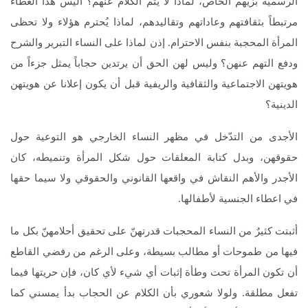
الرسمية بزيّهم الخاص، لماذا لا يتم الكلام عنهم؟ أليس هذا الغطاء
مرتبطاً بثقافتهم وعاداتهم وتقاليدهم، لماذا يُحترم هؤلاء ولا تحظى
المرأة المحجبة بنفس الاحترام. إذن لماذا على النساء التبرير والشرح
ودفع التهم عنهن؟ وليس لهن الحق أن يرتدين حجاباً يمثل جزءاً من
هويتهن الاجتماعية والثقافية والريفية قبل أن يكون إعلانا عن هويتهن
الدينية؟
الأجدى من التدّخل في مظهر النساء الخارجي هو التوعية حول
حقوقهن، وبدل كتابة المعلقات حول شكل المرأة وتنميطه، كان
الأجدر والأهم النقاش في واقعها القانوني والحقوقي ولا سيما حقها
في اعطاء الجنسية لأطفالها.
أثبتت كثيرٌ من النساء المحجبات قدرتهنّ على تحقيق أحلامهنّ بكل ما
فيها من طموحات أو مطالب بسيطة، وعلى الرغم من رفضي القاطع
أن تكون المرأة تحت وطأة إثبات أي شيء لأي كان، فإن حريتها فيما
تفعل مطلقة. ولولا شعوري بأن الكلام عن الحجاب بدأ يمسني كما